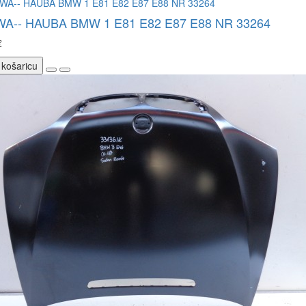
WA-- HAUBA BMW 1 E81 E82 E87 E88 NR 33264
€
 košaricu