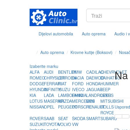
Dijelovi automobila
Auto oprema
Audio i 
Auto oprema
Krovne kutije (Boksovi)
Nosači
Izaberite marku
Na
ALFA
AUDI
BENTLEY
BMW
CADILAC
CHEVRVOLET
ROMEO
CHRYSLER
CITROEN
DACIA
DAEWOO
DAIHATSU
DODGE
FERRARI
FIAT
FORD
HONDA
HUMMER
HYUNDAI
INFINITY
ISUZU
IVECO
JAGUAR
JEEP
KIA
LADA
LAMBORHINI
LANCIA
LANDROVER
LEXUS
LOTUS
MASERATI
MAZDA
MERCEDES
MINI
MITSUBISHI
NISSAN
OPEL
PEUGEOT
PORSCHE
RENAULT
ROLLS
Usporedi
ROYCE
ROVER
SAAB
SEAT
ŠKODA
SMART
SUBARU
SUZUKI
TOYOTA
VOLVO
VW