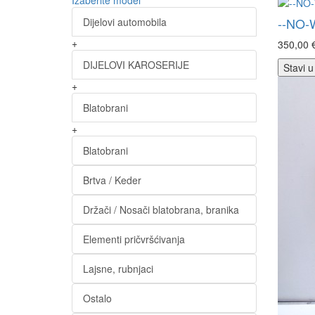
Izaberite model
--NO-
Dijelovi automobila
+
350,00 
DIJELOVI KAROSERIJE
Stavi u
+
Blatobrani
+
Blatobrani
Brtva / Keder
Držači / Nosači blatobrana, branika
Elementi pričvršćivanja
Lajsne, rubnjaci
Ostalo