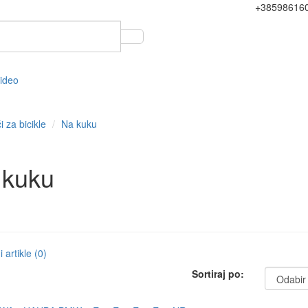
+38598616
video
 za bicikle
Na kuku
 kuku
 artikle (0)
Sortiraj po: