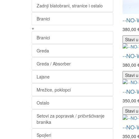
Zadnji blatobrani, stranice i ostalo
Branici
--NO-
+
380,00 
Branici
Stavi u
Greda
--NO-
Greda / Absorber
380,00 
Stavi u
Lajsne
Mrežice, poklopci
--NO-
350,00 
Ostalo
Stavi u
Setovi za popravak / pričvršćivanje
branika
--NO-
Spojleri
350,00 