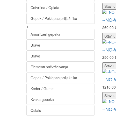
Stavi u
Četvrtina / Oplata
Gepek / Poklopac prtljažnika
--NO-
+
260,00 
Amortizeri gepeka
Stavi u
Brave
--NO-
Brave
250,00 
Stavi u
Elementi pričvršćivanja
Gepek / Poklopac prtljažnika
--NO-
1210,00
Keder / Gume
Stavi u
Kvaka gepeka
--NO-
Ostalo