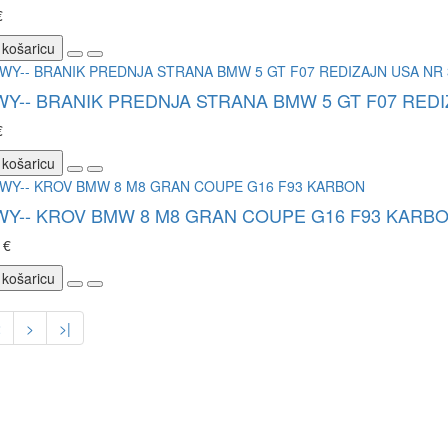
€
 košaricu
WY-- BRANIK PREDNJA STRANA BMW 5 GT F07 REDI
€
 košaricu
WY-- KROV BMW 8 M8 GRAN COUPE G16 F93 KARB
 €
 košaricu
2
>
>|