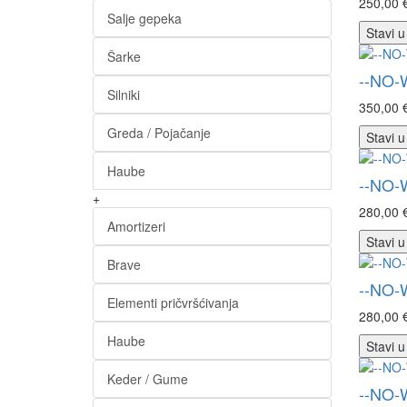
250,00 
Salje gepeka
Stavi u
Šarke
--NO-
Silniki
350,00 
Greda / Pojačanje
Stavi u
Haube
--NO-
+
280,00 
Amortizeri
Stavi u
Brave
--NO-
Elementi pričvršćivanja
280,00 
Haube
Stavi u
Keder / Gume
--NO-