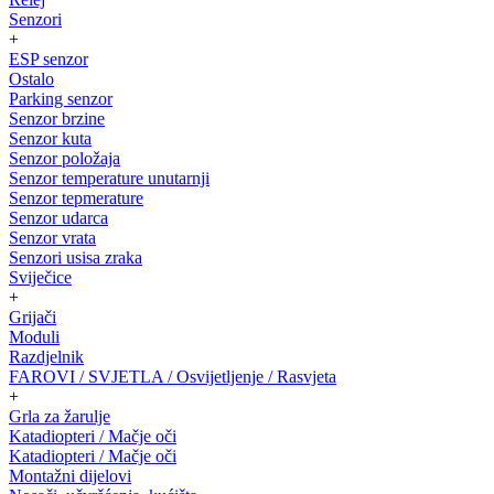
Senzori
+
ESP senzor
Ostalo
Parking senzor
Senzor brzine
Senzor kuta
Senzor položaja
Senzor temperature unutarnji
Senzor tepmerature
Senzor udarca
Senzor vrata
Senzori usisa zraka
Sviječice
+
Grijači
Moduli
Razdjelnik
FAROVI / SVJETLA / Osvijetljenje / Rasvjeta
+
Grla za žarulje
Katadiopteri / Mačje oči
Katadiopteri / Mačje oči
Montažni dijelovi