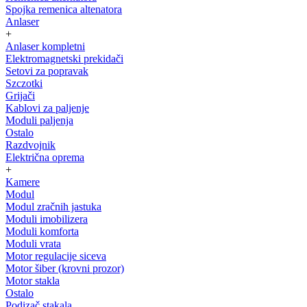
Spojka remenica altenatora
Anlaser
+
Anlaser kompletni
Elektromagnetski prekidači
Setovi za popravak
Szczotki
Grijači
Kablovi za paljenje
Moduli paljenja
Ostalo
Razdvojnik
Električna oprema
+
Kamere
Modul
Modul zračnih jastuka
Moduli imobilizera
Moduli komforta
Moduli vrata
Motor regulacije siceva
Motor šiber (krovni prozor)
Motor stakla
Ostalo
Podizač stakala