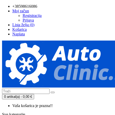
+38598616086
Moj račun
Registracija
Prijava
Lista želja (0)
Košarica
Naplata
0 artikal(a) - 0,00 €
Vaša košarica je prazna!!
Sve kategorije