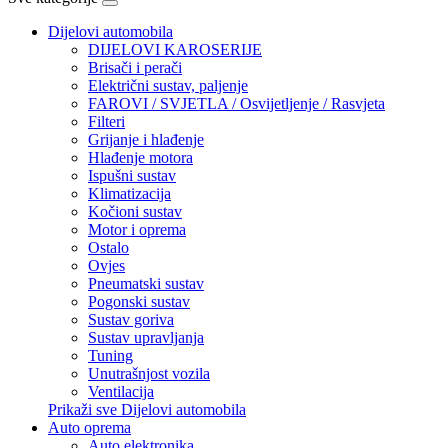
Dijelovi automobila
DIJELOVI KAROSERIJE
Brisači i perači
Električni sustav, paljenje
FAROVI / SVJETLA / Osvijetljenje / Rasvjeta
Filteri
Grijanje i hlađenje
Hlađenje motora
Ispušni sustav
Klimatizacija
Kočioni sustav
Motor i oprema
Ostalo
Ovjes
Pneumatski sustav
Pogonski sustav
Sustav goriva
Sustav upravljanja
Tuning
Unutrašnjost vozila
Ventilacija
Prikaži sve Dijelovi automobila
Auto oprema
Auto elektronika