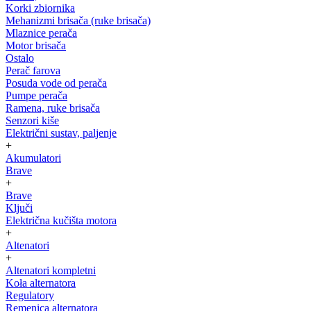
Korki zbiornika
Mehanizmi brisača (ruke brisača)
Mlaznice perača
Motor brisača
Ostalo
Perač farova
Posuda vode od perača
Pumpe perača
Ramena, ruke brisača
Senzori kiše
Električni sustav, paljenje
+
Akumulatori
Brave
+
Brave
Ključi
Električna kučišta motora
+
Altenatori
+
Altenatori kompletni
Koła alternatora
Regulatory
Remenica alternatora