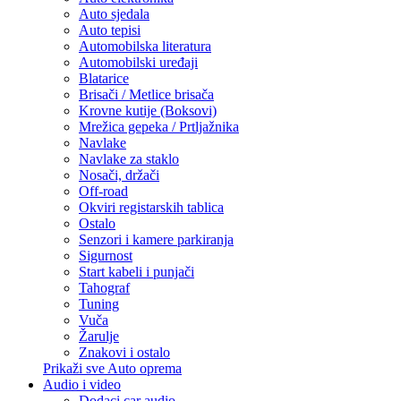
Auto sjedala
Auto tepisi
Automobilska literatura
Automobilski uređaji
Blatarice
Brisači / Metlice brisača
Krovne kutije (Boksovi)
Mrežica gepeka / Prtljažnika
Navlake
Navlake za staklo
Nosači, držači
Off-road
Okviri registarskih tablica
Ostalo
Senzori i kamere parkiranja
Sigurnost
Start kabeli i punjači
Tahograf
Tuning
Vuča
Žarulje
Znakovi i ostalo
Prikaži sve Auto oprema
Audio i video
Dodaci car audio