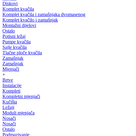
Diskovi
Komplet kvačila
Komplet kvačila i zamašnjaka dvomasenog
Komplet kvačilo i zamašnjak
Montažni dijelovi
Ostalo
Potisni ležaj
Pumpe kvačila
Sajle kvačila
Tlačne ploče kvačila
Zamašnjak
Zamašnjak
Mjenjači
+
Brtve
Instalacije
Kompleti
Kompletni mjenjači
Kučišta
Ležaji
Moduli mjenjača
Nosači
Nosači
Ostalo
Podmazivanje