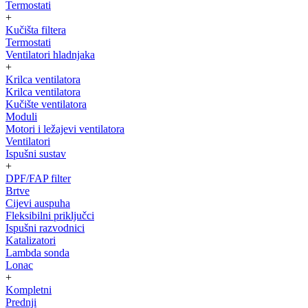
Termostati
+
Kučišta filtera
Termostati
Ventilatori hladnjaka
+
Krilca ventilatora
Krilca ventilatora
Kučište ventilatora
Moduli
Motori i ležajevi ventilatora
Ventilatori
Ispušni sustav
+
DPF/FAP filter
Brtve
Cijevi auspuha
Fleksibilni priključci
Ispušni razvodnici
Katalizatori
Lambda sonda
Lonac
+
Kompletni
Prednji