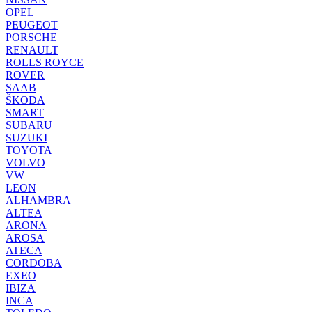
OPEL
PEUGEOT
PORSCHE
RENAULT
ROLLS ROYCE
ROVER
SAAB
ŠKODA
SMART
SUBARU
SUZUKI
TOYOTA
VOLVO
VW
LEON
ALHAMBRA
ALTEA
ARONA
AROSA
ATECA
CORDOBA
EXEO
IBIZA
INCA