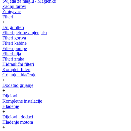
Svijetla za maglu / Maglenke
Zadnji farovi
Žmigavac
Filteri
+
Drugi filteri
Filteri getribe / mjenjača
Filteri goriva
Filteri kabine
Filteri pumpe
Filteri ulja
Filteri zraka
Hidraulični filteri
Kompleti filteri
Grijanje i hlađenje
+
Dodatno grijanje
+
Dijelovi
Kompletne instalacije
Hlađenje
+
Dijelovi i dodaci
Hlađenje motora
+