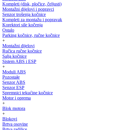
Kompleti (disk, pločice, čeljusti)
Montažni dijelovi i popravci
Senzor trošenja kočnice
Kompleti za montažu i popravak
Korektori sile kočenja
Ostalo
Parking kočnice, ručne kočnice
+
Montažni dijelovi
Ručica ručne kočnice
Salja kočnice
Sistem ABS i ESP
+
Moduli ABS
Pozostałe
Senzor ABS
Senzor ESP
Spremnici tekućine kočnice
Motor i oprema
+
Blok motora
+
Blokovi
Brtva osovine
Brtva radilice