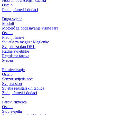
Nosači, učvršćenja, kućišta
Ostalo
Prednji farovi i dodaci
+
Duga svjetla
Moduli
Motorić za podešavanje visine fara
Ostalo
Prednji farovi
Svijetla za maglu / Maglenke
Svijetlo za dan DRL
Radne svijetiljke
Regulator farova
Senzori
+
El. niveliranje
Ostalo
Senzor svijetla noć
Svijetla stop
Svjetla registarskih tablica
Zadnji farovi i dodaci
+
Farovi rikverca
Ostalo
Stop svijetla