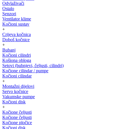
Odvlaživači
Ostalo
Senzori
Ventilator klime
Kočioni sustav
+
Crijeva kočnica
Doboš kočnice
+
Bubanj
Kočioni cilindri
Košiona obloga
Setovi (bubnjevi, čeljusti, cilindri)
Kočione cilindar / pumpe
Kočioni cilindar
+
Montažni dijelovi
Servo kočnice
Vakumske pumpe
Kočioni disk
+
Kočione čeljusti
Kočione čeljusti
Kočione pločice
Kočioni disk