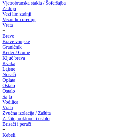
Vjetrobranska stakla / Šoferšajba
Zadnja
Vezi lim zadnji
Vezni lim prednji
Vrata
+
Brave
Brave vanjske
Graničnik
Keder / Gume
Ključ brava
Kvaka
Lajsne
Nosači
Oplata
Ostalo
Ostalo
Sajla
Vodilica
Vrata
Zvučna izolacija / Zaštita
Zaštite, poklopci i ostalo
Brisači i perači
+
Kebeli,