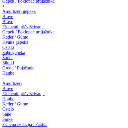
Gepek / Poklopac prtljažnika
+
Amortizeri gepeka
Brave
Brave
Elementi pričvršćivanja
Gepek / Poklopac prtljažnika
Keder / Gume
Kvaka gepeka
Ostalo
Salje gepeka
Šarke
Silniki
Greda / Pojačanje
Haube
-
Amortizeri
Brave
Elementi pričvršćivanja
Haube
Keder / Gume
Ostalo
Sajle
Šarke
Zvučna izolacija / Zaštita