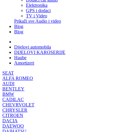
Elektronika
GPS i dodaci
TV i Video
Prikaži sve Audio i video
Blog
Blog
Dijelovi automobila
DIJELOVI KAROSERIJE
Haube
Amortizeri
SEAT
ALFA ROMEO
AUDI
BENTLEY
BMW
CADILAC
CHEVRVOLET
CHRYSLER
CITROEN
DACIA
DAEWOO
DAIHATSU