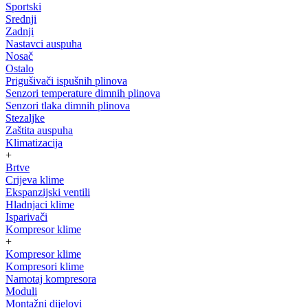
Sportski
Srednji
Zadnji
Nastavci auspuha
Nosač
Ostalo
Prigušivači ispušnih plinova
Senzori temperature dimnih plinova
Senzori tlaka dimnih plinova
Stezaljke
Zaštita auspuha
Klimatizacija
+
Brtve
Crijeva klime
Ekspanzijski ventili
Hladnjaci klime
Isparivači
Kompresor klime
+
Kompresor klime
Kompresori klime
Namotaj kompresora
Moduli
Montažni dijelovi