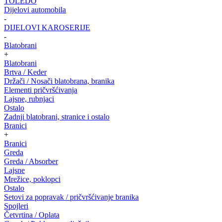
TOLEDO
Dijelovi automobila
-
DIJELOVI KAROSERIJE
-
Blatobrani
+
Blatobrani
Brtva / Keder
Držači / Nosači blatobrana, branika
Elementi pričvršćivanja
Lajsne, rubnjaci
Ostalo
Zadnji blatobrani, stranice i ostalo
Branici
+
Branici
Greda
Greda / Absorber
Lajsne
Mrežice, poklopci
Ostalo
Setovi za popravak / pričvršćivanje branika
Spojleri
Četvrtina / Oplata