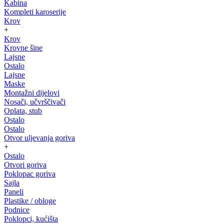
Kabina
Kompleti karoserije
Krov
+
Krov
Krovne šine
Lajsne
Ostalo
Lajsne
Maske
Montažni dijelovi
Nosači, učvrščivači
Oplata, stub
Ostalo
Ostalo
Otvor uljevanja goriva
+
Ostalo
Otvori goriva
Poklopac goriva
Sajla
Paneli
Plastike / obloge
Podnice
Poklopci, kućišta