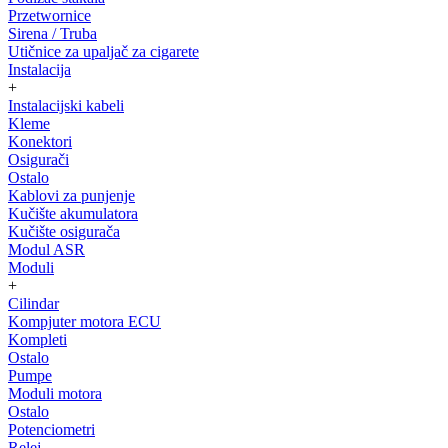
Przetwornice
Sirena / Truba
Utičnice za upaljač za cigarete
Instalacija
+
Instalacijski kabeli
Kleme
Konektori
Osigurači
Ostalo
Kablovi za punjenje
Kučište akumulatora
Kučište osigurača
Modul ASR
Moduli
+
Cilindar
Kompjuter motora ECU
Kompleti
Ostalo
Pumpe
Moduli motora
Ostalo
Potenciometri
Relej