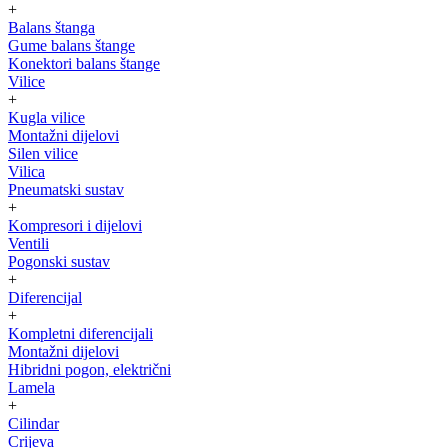
+
Balans štanga
Gume balans štange
Konektori balans štange
Vilice
+
Kugla vilice
Montažni dijelovi
Silen vilice
Vilica
Pneumatski sustav
+
Kompresori i dijelovi
Ventili
Pogonski sustav
+
Diferencijal
+
Kompletni diferencijali
Montažni dijelovi
Hibridni pogon, električni
Lamela
+
Cilindar
Crijeva