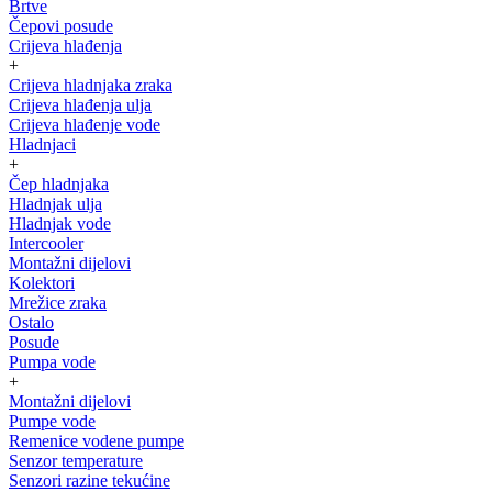
Brtve
Čepovi posude
Crijeva hlađenja
+
Crijeva hladnjaka zraka
Crijeva hlađenja ulja
Crijeva hlađenje vode
Hladnjaci
+
Čep hladnjaka
Hladnjak ulja
Hladnjak vode
Intercooler
Montažni dijelovi
Kolektori
Mrežice zraka
Ostalo
Posude
Pumpa vode
+
Montažni dijelovi
Pumpe vode
Remenice vodene pumpe
Senzor temperature
Senzori razine tekućine