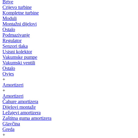
Brtve
Crijevo turbine
Kompletne turbine
Moduli
Montažni dijelovi
Ostalo
Podmazivanje
Regulator
Senzori tlaka
Usisni kolektor
Vakumske pumpe
Vakumski ventili
Ostalo
Ovjes
+
Amortizeri
+
Amortizeri
Čahure amortizera
Dijelovi montaže
Ležajevi amortizera
Zaštitna guma amortizera
Glavčina
Greda
+