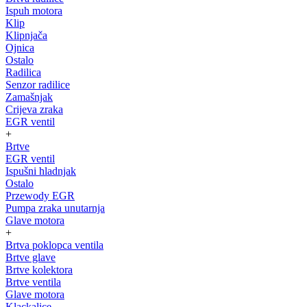
Ispuh motora
Klip
Klipnjača
Ojnica
Ostalo
Radilica
Senzor radilice
Zamašnjak
Crijeva zraka
EGR ventil
+
Brtve
EGR ventil
Ispušni hladnjak
Ostalo
Przewody EGR
Pumpa zraka unutarnja
Glave motora
+
Brtva poklopca ventila
Brtve glave
Brtve kolektora
Brtve ventila
Glave motora
Klackalice