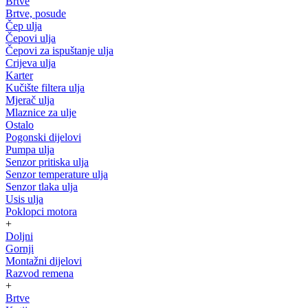
Brtve
Brtve, posude
Čep ulja
Čepovi ulja
Čepovi za ispuštanje ulja
Crijeva ulja
Karter
Kučište filtera ulja
Mjerač ulja
Mlaznice za ulje
Ostalo
Pogonski dijelovi
Pumpa ulja
Senzor pritiska ulja
Senzor temperature ulja
Senzor tlaka ulja
Usis ulja
Poklopci motora
+
Doljni
Gornji
Montažni dijelovi
Razvod remena
+
Brtve