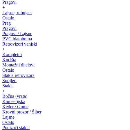
Pragovi
+
Lajsne, rubnjaci
Ostalo
Prag
Pragovi
Pragovi / Lajsne
PVC blatobrana
Retrovizori vanjski
+
Kompletni
Kućišta
Montažni dijelovi
Ostalo
Stakla retrovizora
Spojleri
Stakla
+
Bočna (vrata)
Karoserijska
Keder / Gume
Krovni prozor / Šiber
Lajsne
Ostalo
Podizači stakla