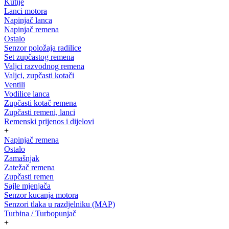
Kutije
Lanci motora
Napinjač lanca
Napinjač remena
Ostalo
Senzor položaja radilice
Set zupčastog remena
Valjci razvodnog remena
Valjci, zupčasti kotači
Ventili
Vodilice lanca
Zupčasti kotač remena
Zupčasti remeni, lanci
Remenski prijenos i dijelovi
+
Napinjač remena
Ostalo
Zamašnjak
Zatežač remena
Zupčasti remen
Sajle mjenjača
Senzor kucanja motora
Senzori tlaka u razdjelniku (MAP)
Turbina / Turbopunjač
+