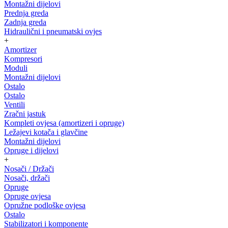
Montažni dijelovi
Prednja greda
Zadnja greda
Hidraulični i pneumatski ovjes
+
Amortizer
Kompresori
Moduli
Montažni dijelovi
Ostalo
Ostalo
Ventili
Zračni jastuk
Kompleti ovjesa (amortizeri i opruge)
Ležajevi kotača i glavčine
Montažni dijelovi
Opruge i dijelovi
+
Nosači / Držači
Nosači, držači
Opruge
Opruge ovjesa
Opružne podloške ovjesa
Ostalo
Stabilizatori i komponente