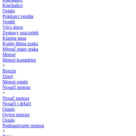
Klackalice
Ostalo
Poklopci ventila
Ventili
Vijci glave
Zestawy uszczelek
Klapna gasa
Kutije filtera zraka
Mjerač mase zraka
Motori
Motori kompletni
+
Benzin
Dizel
Motori ostalo
Nosači motora
+
Nosač motora
Nosači i držači
Ostalo
Ovjesi motora
Ostalo
Podmazivanje motora
+