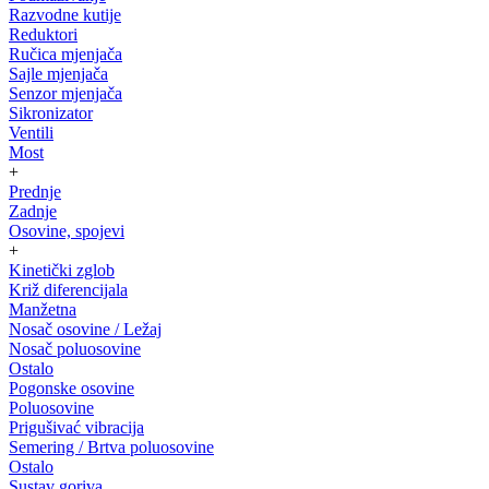
Razvodne kutije
Reduktori
Ručica mjenjača
Sajle mjenjača
Senzor mjenjača
Sikronizator
Ventili
Most
+
Prednje
Zadnje
Osovine, spojevi
+
Kinetički zglob
Križ diferencijala
Manžetna
Nosač osovine / Ležaj
Nosač poluosovine
Ostalo
Pogonske osovine
Poluosovine
Prigušivać vibracija
Semering / Brtva poluosovine
Ostalo
Sustav goriva