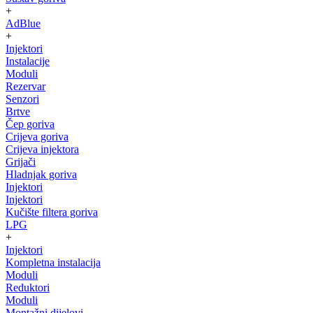
+
AdBlue
+
Injektori
Instalacije
Moduli
Rezervar
Senzori
Brtve
Čep goriva
Crijeva goriva
Crijeva injektora
Grijači
Hladnjak goriva
Injektori
Injektori
Kučište filtera goriva
LPG
+
Injektori
Kompletna instalacija
Moduli
Reduktori
Moduli
Montažni dijelovi