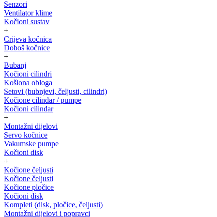
Senzori
Ventilator klime
Kočioni sustav
+
Crijeva kočnica
Doboš kočnice
+
Bubanj
Kočioni cilindri
Košiona obloga
Setovi (bubnjevi, čeljusti, cilindri)
Kočione cilindar / pumpe
Kočioni cilindar
+
Montažni dijelovi
Servo kočnice
Vakumske pumpe
Kočioni disk
+
Kočione čeljusti
Kočione čeljusti
Kočione pločice
Kočioni disk
Kompleti (disk, pločice, čeljusti)
Montažni dijelovi i popravci