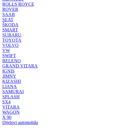
ROLLS ROYCE
ROVER
SAAB
SEAT
ŠKODA
SMART
SUBARU
TOYOTA
VOLVO
VW
SWIFT
BELENO
GRAND VITARA
IGNIS
JIMNY
KIZASHI
LIANA
SAMURAI
SPLASH
SX4
VITARA
WAGON
X 90
Dijelovi automobila
-