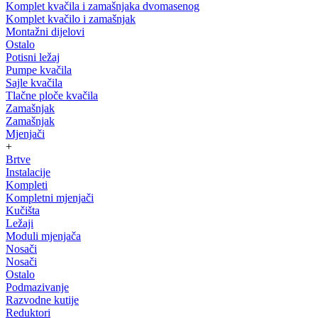
Komplet kvačila i zamašnjaka dvomasenog
Komplet kvačilo i zamašnjak
Montažni dijelovi
Ostalo
Potisni ležaj
Pumpe kvačila
Sajle kvačila
Tlačne ploče kvačila
Zamašnjak
Zamašnjak
Mjenjači
+
Brtve
Instalacije
Kompleti
Kompletni mjenjači
Kučišta
Ležaji
Moduli mjenjača
Nosači
Nosači
Ostalo
Podmazivanje
Razvodne kutije
Reduktori