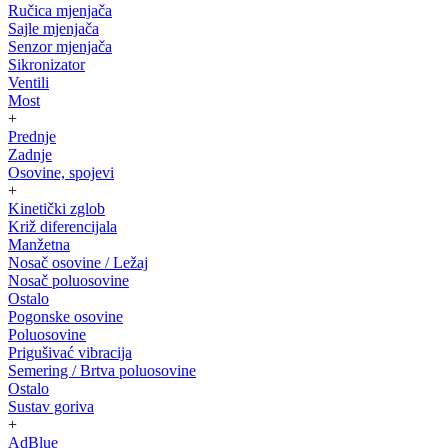
Ručica mjenjača
Sajle mjenjača
Senzor mjenjača
Sikronizator
Ventili
Most
+
Prednje
Zadnje
Osovine, spojevi
+
Kinetički zglob
Križ diferencijala
Manžetna
Nosač osovine / Ležaj
Nosač poluosovine
Ostalo
Pogonske osovine
Poluosovine
Prigušivać vibracija
Semering / Brtva poluosovine
Ostalo
Sustav goriva
+
AdBlue