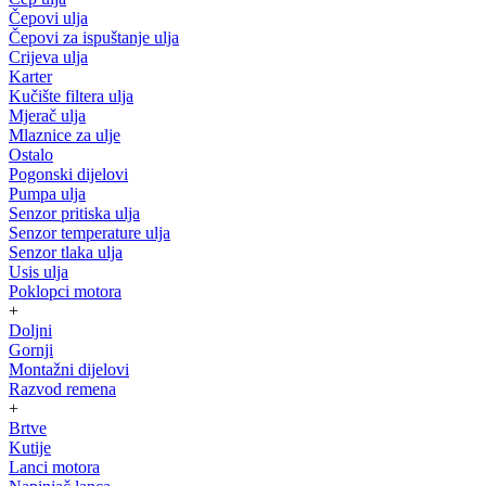
Čepovi ulja
Čepovi za ispuštanje ulja
Crijeva ulja
Karter
Kučište filtera ulja
Mjerač ulja
Mlaznice za ulje
Ostalo
Pogonski dijelovi
Pumpa ulja
Senzor pritiska ulja
Senzor temperature ulja
Senzor tlaka ulja
Usis ulja
Poklopci motora
+
Doljni
Gornji
Montažni dijelovi
Razvod remena
+
Brtve
Kutije
Lanci motora