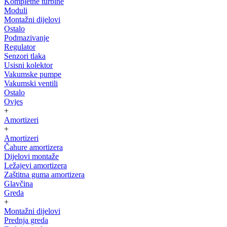
Kompletne turbine
Moduli
Montažni dijelovi
Ostalo
Podmazivanje
Regulator
Senzori tlaka
Usisni kolektor
Vakumske pumpe
Vakumski ventili
Ostalo
Ovjes
+
Amortizeri
+
Amortizeri
Čahure amortizera
Dijelovi montaže
Ležajevi amortizera
Zaštitna guma amortizera
Glavčina
Greda
+
Montažni dijelovi
Prednja greda