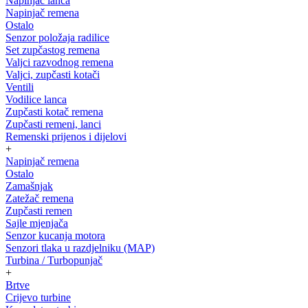
Napinjač lanca
Napinjač remena
Ostalo
Senzor položaja radilice
Set zupčastog remena
Valjci razvodnog remena
Valjci, zupčasti kotači
Ventili
Vodilice lanca
Zupčasti kotač remena
Zupčasti remeni, lanci
Remenski prijenos i dijelovi
+
Napinjač remena
Ostalo
Zamašnjak
Zatežač remena
Zupčasti remen
Sajle mjenjača
Senzor kucanja motora
Senzori tlaka u razdjelniku (MAP)
Turbina / Turbopunjač
+
Brtve
Crijevo turbine