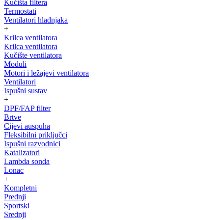
Kučišta filtera
Termostati
Ventilatori hladnjaka
+
Krilca ventilatora
Krilca ventilatora
Kučište ventilatora
Moduli
Motori i ležajevi ventilatora
Ventilatori
Ispušni sustav
+
DPF/FAP filter
Brtve
Cijevi auspuha
Fleksibilni priključci
Ispušni razvodnici
Katalizatori
Lambda sonda
Lonac
+
Kompletni
Prednji
Sportski
Srednji