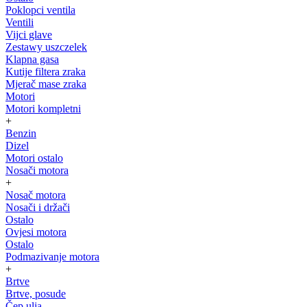
Poklopci ventila
Ventili
Vijci glave
Zestawy uszczelek
Klapna gasa
Kutije filtera zraka
Mjerač mase zraka
Motori
Motori kompletni
+
Benzin
Dizel
Motori ostalo
Nosači motora
+
Nosač motora
Nosači i držači
Ostalo
Ovjesi motora
Ostalo
Podmazivanje motora
+
Brtve
Brtve, posude
Čep ulja