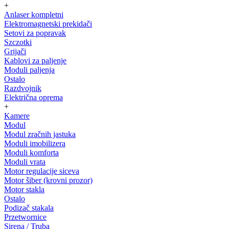
+
Anlaser kompletni
Elektromagnetski prekidači
Setovi za popravak
Szczotki
Grijači
Kablovi za paljenje
Moduli paljenja
Ostalo
Razdvojnik
Električna oprema
+
Kamere
Modul
Modul zračnih jastuka
Moduli imobilizera
Moduli komforta
Moduli vrata
Motor regulacije siceva
Motor šiber (krovni prozor)
Motor stakla
Ostalo
Podizač stakala
Przetwornice
Sirena / Truba