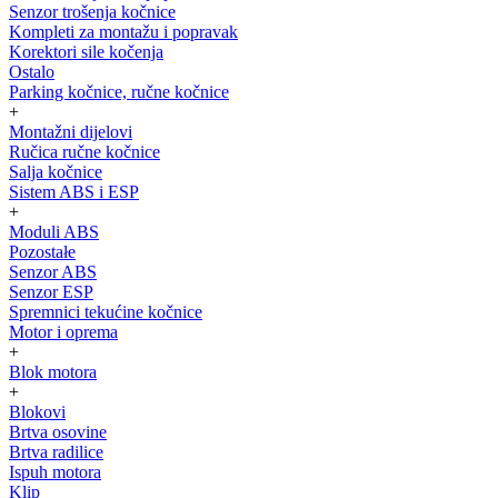
Senzor trošenja kočnice
Kompleti za montažu i popravak
Korektori sile kočenja
Ostalo
Parking kočnice, ručne kočnice
+
Montažni dijelovi
Ručica ručne kočnice
Salja kočnice
Sistem ABS i ESP
+
Moduli ABS
Pozostałe
Senzor ABS
Senzor ESP
Spremnici tekućine kočnice
Motor i oprema
+
Blok motora
+
Blokovi
Brtva osovine
Brtva radilice
Ispuh motora
Klip