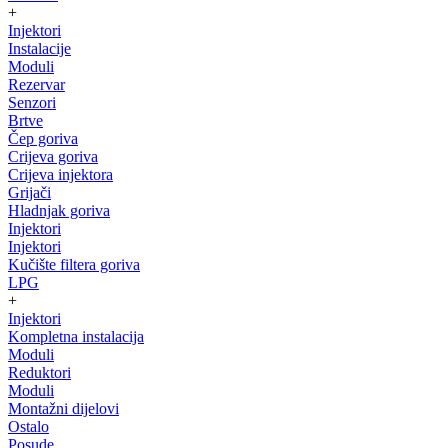
+
Injektori
Instalacije
Moduli
Rezervar
Senzori
Brtve
Čep goriva
Crijeva goriva
Crijeva injektora
Grijači
Hladnjak goriva
Injektori
Injektori
Kučište filtera goriva
LPG
+
Injektori
Kompletna instalacija
Moduli
Reduktori
Moduli
Montažni dijelovi
Ostalo
Posude