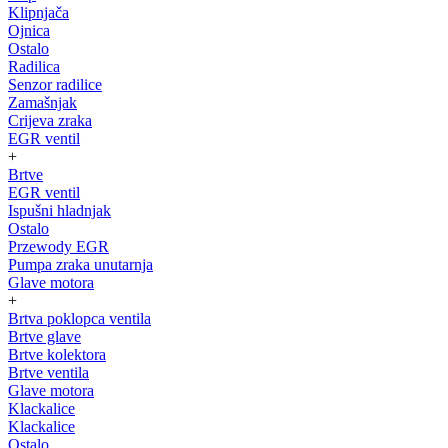
Klipnjača
Ojnica
Ostalo
Radilica
Senzor radilice
Zamašnjak
Crijeva zraka
EGR ventil
+
Brtve
EGR ventil
Ispušni hladnjak
Ostalo
Przewody EGR
Pumpa zraka unutarnja
Glave motora
+
Brtva poklopca ventila
Brtve glave
Brtve kolektora
Brtve ventila
Glave motora
Klackalice
Klackalice
Ostalo