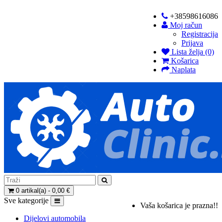
+38598616086
Moj račun
Registracija
Prijava
Lista želja (0)
Košarica
Naplata
0 artikal(a) - 0,00 €
Sve kategorije
Vaša košarica je prazna!!
Dijelovi automobila