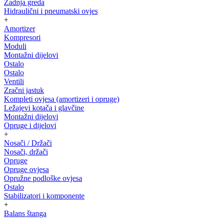
Zadnja greda
Hidraulični i pneumatski ovjes
+
Amortizer
Kompresori
Moduli
Montažni dijelovi
Ostalo
Ostalo
Ventili
Zračni jastuk
Kompleti ovjesa (amortizeri i opruge)
Ležajevi kotača i glavčine
Montažni dijelovi
Opruge i dijelovi
+
Nosači / Držači
Nosači, držači
Opruge
Opruge ovjesa
Opružne podloške ovjesa
Ostalo
Stabilizatori i komponente
+
Balans štanga