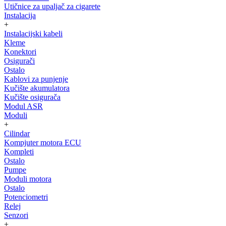
Utičnice za upaljač za cigarete
Instalacija
+
Instalacijski kabeli
Kleme
Konektori
Osigurači
Ostalo
Kablovi za punjenje
Kučište akumulatora
Kučište osigurača
Modul ASR
Moduli
+
Cilindar
Kompjuter motora ECU
Kompleti
Ostalo
Pumpe
Moduli motora
Ostalo
Potenciometri
Relej
Senzori
+