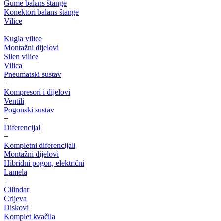
Gume balans štange
Konektori balans štange
Vilice
+
Kugla vilice
Montažni dijelovi
Silen vilice
Vilica
Pneumatski sustav
+
Kompresori i dijelovi
Ventili
Pogonski sustav
+
Diferencijal
+
Kompletni diferencijali
Montažni dijelovi
Hibridni pogon, električni
Lamela
+
Cilindar
Crijeva
Diskovi
Komplet kvačila