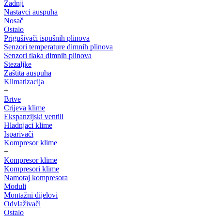
Zadnji
Nastavci auspuha
Nosač
Ostalo
Prigušivači ispušnih plinova
Senzori temperature dimnih plinova
Senzori tlaka dimnih plinova
Stezaljke
Zaštita auspuha
Klimatizacija
+
Brtve
Crijeva klime
Ekspanzijski ventili
Hladnjaci klime
Isparivači
Kompresor klime
+
Kompresor klime
Kompresori klime
Namotaj kompresora
Moduli
Montažni dijelovi
Odvlaživači
Ostalo