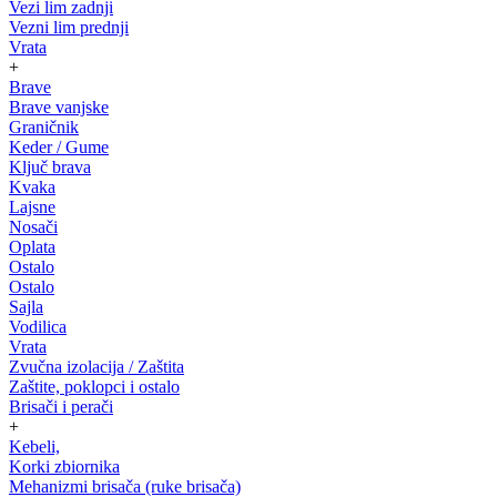
Vezi lim zadnji
Vezni lim prednji
Vrata
+
Brave
Brave vanjske
Graničnik
Keder / Gume
Ključ brava
Kvaka
Lajsne
Nosači
Oplata
Ostalo
Ostalo
Sajla
Vodilica
Vrata
Zvučna izolacija / Zaštita
Zaštite, poklopci i ostalo
Brisači i perači
+
Kebeli,
Korki zbiornika
Mehanizmi brisača (ruke brisača)