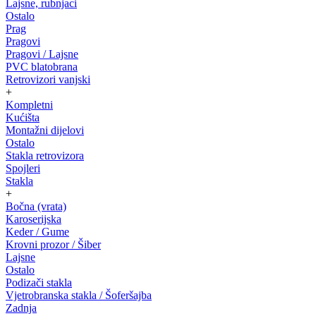
Lajsne, rubnjaci
Ostalo
Prag
Pragovi
Pragovi / Lajsne
PVC blatobrana
Retrovizori vanjski
+
Kompletni
Kućišta
Montažni dijelovi
Ostalo
Stakla retrovizora
Spojleri
Stakla
+
Bočna (vrata)
Karoserijska
Keder / Gume
Krovni prozor / Šiber
Lajsne
Ostalo
Podizači stakla
Vjetrobranska stakla / Šoferšajba
Zadnja