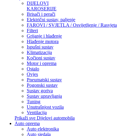
DIJELOVI
KAROSERIJE
Brisači i perači
Električni sustav, paljenje
FAROVI / SVJETLA / Osvijetljenje / Rasvjeta
Filteri
Grijanje i hlađenje
Hlađenje motora
Ispušni sustav
Klimatizacija
Kočioni sustav
Motor i oprema
Ostalo
Ovjes
Pneumatski sustav
Pogonski sustav
Sustav goriva
Sustav upravljanja
Tuning
Unutrašnjost vozila
Ventilacija
Prikaži sve Dijelovi automobila
Auto oprema
Auto elektronika
Auto sjedala