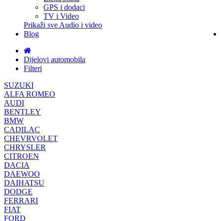
GPS i dodaci
TV i Video
Prikaži sve Audio i video
Blog
Dijelovi automobila
Filteri
SUZUKI
ALFA ROMEO
AUDI
BENTLEY
BMW
CADILAC
CHEVRVOLET
CHRYSLER
CITROEN
DACIA
DAEWOO
DAIHATSU
DODGE
FERRARI
FIAT
FORD