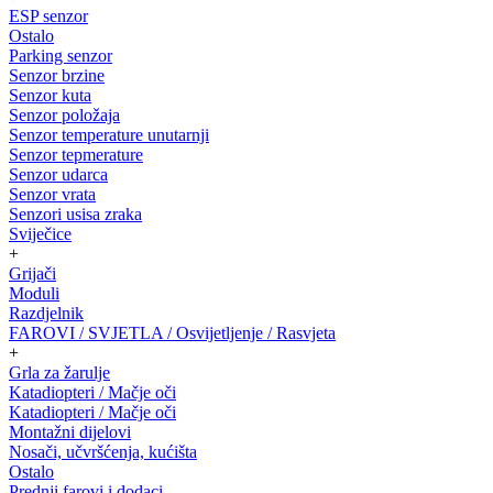
ESP senzor
Ostalo
Parking senzor
Senzor brzine
Senzor kuta
Senzor položaja
Senzor temperature unutarnji
Senzor tepmerature
Senzor udarca
Senzor vrata
Senzori usisa zraka
Sviječice
+
Grijači
Moduli
Razdjelnik
FAROVI / SVJETLA / Osvijetljenje / Rasvjeta
+
Grla za žarulje
Katadiopteri / Mačje oči
Katadiopteri / Mačje oči
Montažni dijelovi
Nosači, učvršćenja, kućišta
Ostalo
Prednji farovi i dodaci