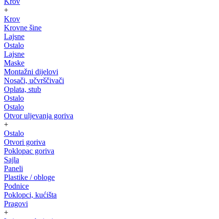
Krov
+
Krov
Krovne šine
Lajsne
Ostalo
Lajsne
Maske
Montažni dijelovi
Nosači, učvrščivači
Oplata, stub
Ostalo
Ostalo
Otvor uljevanja goriva
+
Ostalo
Otvori goriva
Poklopac goriva
Sajla
Paneli
Plastike / obloge
Podnice
Poklopci, kućišta
Pragovi
+