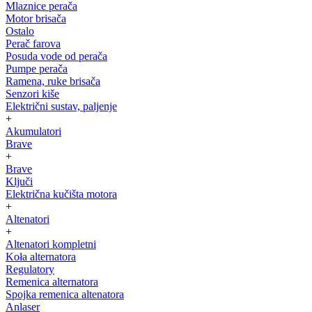
Mlaznice perača
Motor brisača
Ostalo
Perač farova
Posuda vode od perača
Pumpe perača
Ramena, ruke brisača
Senzori kiše
Električni sustav, paljenje
+
Akumulatori
Brave
+
Brave
Ključi
Električna kučišta motora
+
Altenatori
+
Altenatori kompletni
Koła alternatora
Regulatory
Remenica alternatora
Spojka remenica altenatora
Anlaser