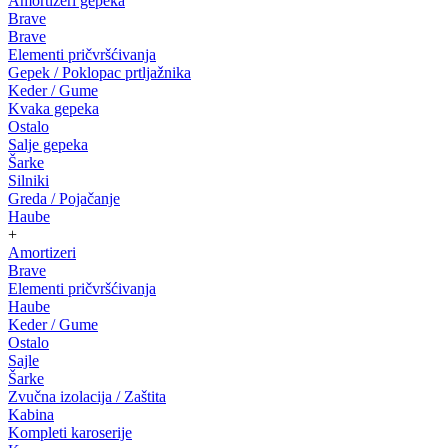
Amortizeri gepeka
Brave
Brave
Elementi pričvršćivanja
Gepek / Poklopac prtljažnika
Keder / Gume
Kvaka gepeka
Ostalo
Salje gepeka
Šarke
Silniki
Greda / Pojačanje
Haube
+
Amortizeri
Brave
Elementi pričvršćivanja
Haube
Keder / Gume
Ostalo
Sajle
Šarke
Zvučna izolacija / Zaštita
Kabina
Kompleti karoserije