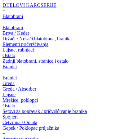
DIJELOVI KAROSERIJE
+
Blatobrani
+
Blatobrani
Brtva / Keder
Držači / Nosači blatobrana, branika
Elementi pričvršćivanja
Lajsne, rubnjaci
Ostalo
Zadnji blatobrani, stranice i ostalo
Branici
+
Branici
Greda
Greda / Absorber
Lajsne
Mrežice, poklopci
Ostalo
Setovi za popravak / pričvršćivanje branika
Spojleri
Četvrtina / Oplata
Gepek / Poklopac prtljažnika
+