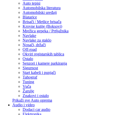
Auto tepisi
Automobilska literatura
Automobilski uređaji
Blatarice
Brisači / Metlice brisača
Krovne kutije (Boksovi)
Mrežica gepeka / Prtljažnika
Navlake
Navlake za staklo
Nosači, držači
Off-road
Okviri registarskih tablica
Ostalo
Senzori i kamere parkiranja
Sigurnost
Start kabeli i punjači
Tahograf
Tuning
Vuča
Žarulje
Znakovi i ostalo
Prikaži sve Auto oprema
Audio i video
Dodaci car audio
Elektronika