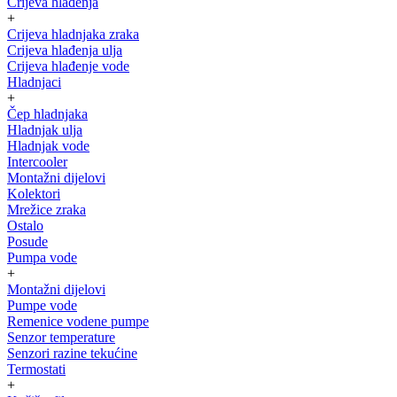
Crijeva hlađenja
+
Crijeva hladnjaka zraka
Crijeva hlađenja ulja
Crijeva hlađenje vode
Hladnjaci
+
Čep hladnjaka
Hladnjak ulja
Hladnjak vode
Intercooler
Montažni dijelovi
Kolektori
Mrežice zraka
Ostalo
Posude
Pumpa vode
+
Montažni dijelovi
Pumpe vode
Remenice vodene pumpe
Senzor temperature
Senzori razine tekućine
Termostati
+