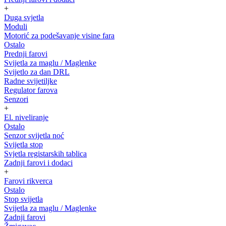
+
Duga svjetla
Moduli
Motorić za podešavanje visine fara
Ostalo
Prednji farovi
Svijetla za maglu / Maglenke
Svijetlo za dan DRL
Radne svijetiljke
Regulator farova
Senzori
+
El. niveliranje
Ostalo
Senzor svijetla noć
Svijetla stop
Svjetla registarskih tablica
Zadnji farovi i dodaci
+
Farovi rikverca
Ostalo
Stop svijetla
Svijetla za maglu / Maglenke
Zadnji farovi