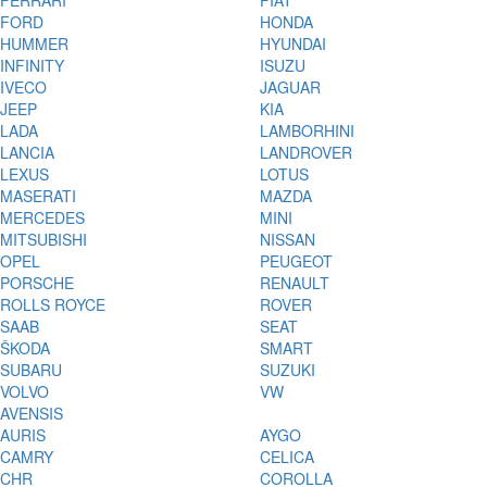
FERRARI
FIAT
FORD
HONDA
HUMMER
HYUNDAI
INFINITY
ISUZU
IVECO
JAGUAR
JEEP
KIA
LADA
LAMBORHINI
LANCIA
LANDROVER
LEXUS
LOTUS
MASERATI
MAZDA
MERCEDES
MINI
MITSUBISHI
NISSAN
OPEL
PEUGEOT
PORSCHE
RENAULT
ROLLS ROYCE
ROVER
SAAB
SEAT
ŠKODA
SMART
SUBARU
SUZUKI
VOLVO
VW
AVENSIS
AURIS
AYGO
CAMRY
CELICA
CHR
COROLLA