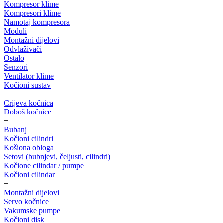
Kompresor klime
Kompresori klime
Namotaj kompresora
Moduli
Montažni dijelovi
Odvlaživači
Ostalo
Senzori
Ventilator klime
Kočioni sustav
+
Crijeva kočnica
Doboš kočnice
+
Bubanj
Kočioni cilindri
Košiona obloga
Setovi (bubnjevi, čeljusti, cilindri)
Kočione cilindar / pumpe
Kočioni cilindar
+
Montažni dijelovi
Servo kočnice
Vakumske pumpe
Kočioni disk