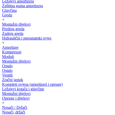
Ležajevi amortizera
Zaštitna guma amortizera
Glavčina
Greda
+
Montažni dijelovi
Prednja greda
Zadnja greda
Hidraulični i pneumatski ovjes
+
Amortizer
Kompresori
Moduli
Montažni dijelovi
Ostalo
Ostalo
Ventili
Zračni jastuk
Kompleti ovjesa (amortizeri i opruge)
Ležajevi kotača i glavčine
Montažni dijelovi
Opruge i dijelovi
+
Nosači / Držači
Nosači, držači