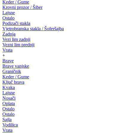
Keder / Gume
Krovni prozor / Šiber
Lajsne
Ostalo
Podizači stakla
Vjetrobranska stakla / Šoferšajba
Zadnja
Vezi lim zadnji
Vezni lim prednji
Vrata
+
Brave
Brave vanjske
Graničnik
Keder / Gume
Ključ brava
Kvaka
Lajsne
Nosači
Oplata
Ostalo
Ostalo
Sajla
Vodilica
Vrata