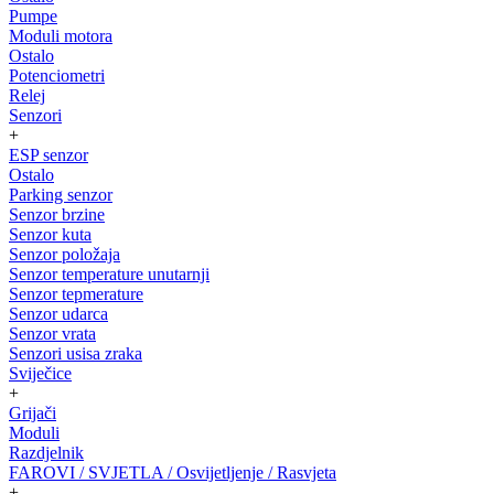
Pumpe
Moduli motora
Ostalo
Potenciometri
Relej
Senzori
+
ESP senzor
Ostalo
Parking senzor
Senzor brzine
Senzor kuta
Senzor položaja
Senzor temperature unutarnji
Senzor tepmerature
Senzor udarca
Senzor vrata
Senzori usisa zraka
Sviječice
+
Grijači
Moduli
Razdjelnik
FAROVI / SVJETLA / Osvijetljenje / Rasvjeta
+