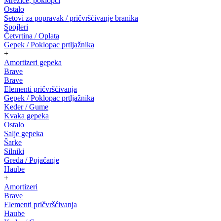
Mrežice, poklopci
Ostalo
Setovi za popravak / pričvršćivanje branika
Spojleri
Četvrtina / Oplata
Gepek / Poklopac prtljažnika
+
Amortizeri gepeka
Brave
Brave
Elementi pričvršćivanja
Gepek / Poklopac prtljažnika
Keder / Gume
Kvaka gepeka
Ostalo
Salje gepeka
Šarke
Silniki
Greda / Pojačanje
Haube
+
Amortizeri
Brave
Elementi pričvršćivanja
Haube