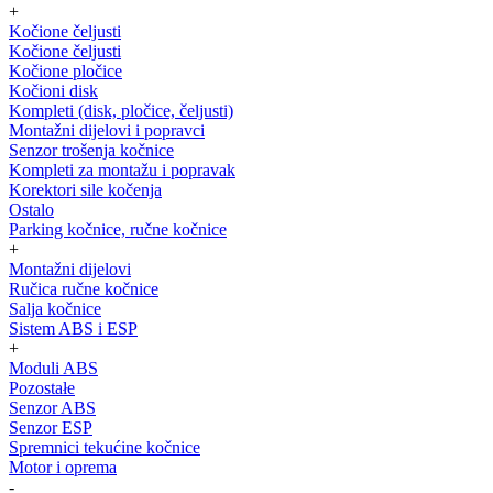
+
Kočione čeljusti
Kočione čeljusti
Kočione pločice
Kočioni disk
Kompleti (disk, pločice, čeljusti)
Montažni dijelovi i popravci
Senzor trošenja kočnice
Kompleti za montažu i popravak
Korektori sile kočenja
Ostalo
Parking kočnice, ručne kočnice
+
Montažni dijelovi
Ručica ručne kočnice
Salja kočnice
Sistem ABS i ESP
+
Moduli ABS
Pozostałe
Senzor ABS
Senzor ESP
Spremnici tekućine kočnice
Motor i oprema
-