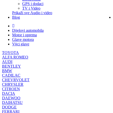
GPS i dodaci
TV i Video
Prikaži sve Audio i video
Blog
Dijelovi automobila
Motor i oprema
Glave motora
Vijci glave
TOYOTA
ALFA ROMEO
AUDI
BENTLEY
BMW
CADILAC
CHEVRVOLET
CHRYSLER
CITROEN
DACIA
DAEWOO
DAIHATSU
DODGE
FERRARI