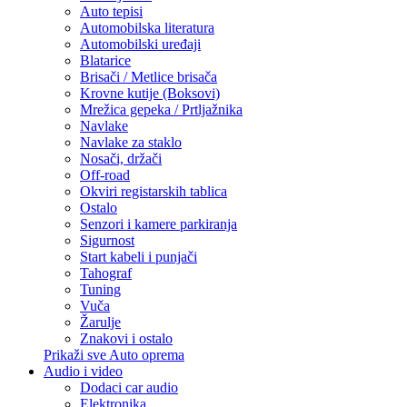
Auto tepisi
Automobilska literatura
Automobilski uređaji
Blatarice
Brisači / Metlice brisača
Krovne kutije (Boksovi)
Mrežica gepeka / Prtljažnika
Navlake
Navlake za staklo
Nosači, držači
Off-road
Okviri registarskih tablica
Ostalo
Senzori i kamere parkiranja
Sigurnost
Start kabeli i punjači
Tahograf
Tuning
Vuča
Žarulje
Znakovi i ostalo
Prikaži sve Auto oprema
Audio i video
Dodaci car audio
Elektronika