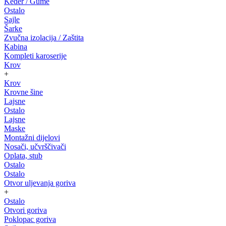
Keder / Gume
Ostalo
Sajle
Šarke
Zvučna izolacija / Zaštita
Kabina
Kompleti karoserije
Krov
+
Krov
Krovne šine
Lajsne
Ostalo
Lajsne
Maske
Montažni dijelovi
Nosači, učvrščivači
Oplata, stub
Ostalo
Ostalo
Otvor uljevanja goriva
+
Ostalo
Otvori goriva
Poklopac goriva