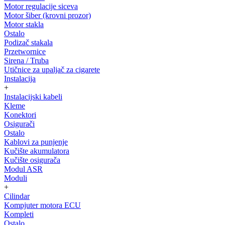
Motor regulacije siceva
Motor šiber (krovni prozor)
Motor stakla
Ostalo
Podizač stakala
Przetwornice
Sirena / Truba
Utičnice za upaljač za cigarete
Instalacija
+
Instalacijski kabeli
Kleme
Konektori
Osigurači
Ostalo
Kablovi za punjenje
Kučište akumulatora
Kučište osigurača
Modul ASR
Moduli
+
Cilindar
Kompjuter motora ECU
Kompleti
Ostalo