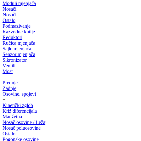
Moduli mjenjača
Nosači
Nosači
Ostalo
Podmazivanje
Razvodne kutije
Reduktori
Ručica mjenjača
Sajle mjenjača
Senzor mjenjača
Sikronizator
Ventili
Most
+
Prednje
Zadnje
Osovine, spojevi
+
Kinetički zglob
Križ diferencijala
Manžetna
Nosač osovine / Ležaj
Nosač poluosovine
Ostalo
Pogonske osovine