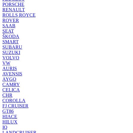
PORSCHE
RENAULT
ROLLS ROYCE
ROVER
SAAB
SEAT
ŠKODA
SMART
SUBARU
SUZUKI
VOLVO
VW
AURIS
AVENSIS
AYGO
CAMRY
CELICA
CHR
COROLLA
FJ CRUISER
GT86
HIACE
HILUX
IQ
LANDCRUISER