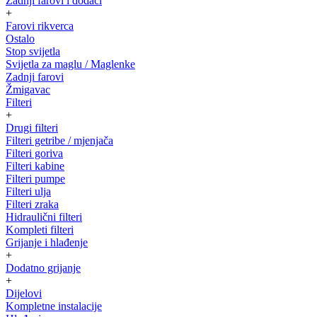
Zadnji farovi i dodaci
+
Farovi rikverca
Ostalo
Stop svijetla
Svijetla za maglu / Maglenke
Zadnji farovi
Žmigavac
Filteri
+
Drugi filteri
Filteri getribe / mjenjača
Filteri goriva
Filteri kabine
Filteri pumpe
Filteri ulja
Filteri zraka
Hidraulični filteri
Kompleti filteri
Grijanje i hlađenje
+
Dodatno grijanje
+
Dijelovi
Kompletne instalacije