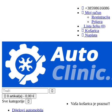
+38598616086
Moj račun
Registracija
Prijava
Lista želja (0)
Košarica
Naplata
0 artikal(a) - 0,00 €
Sve kategorije
Vaša košarica je prazna!!
Dijelovi automobila