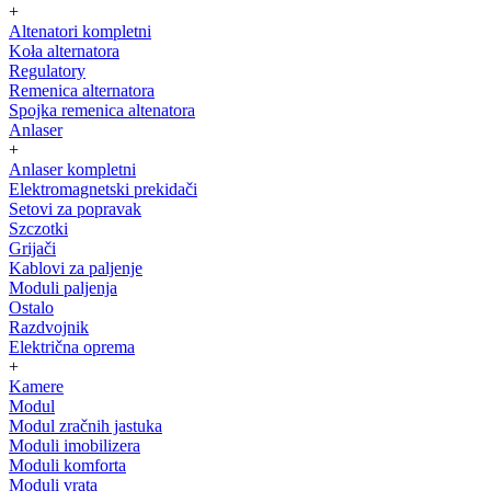
+
Altenatori kompletni
Koła alternatora
Regulatory
Remenica alternatora
Spojka remenica altenatora
Anlaser
+
Anlaser kompletni
Elektromagnetski prekidači
Setovi za popravak
Szczotki
Grijači
Kablovi za paljenje
Moduli paljenja
Ostalo
Razdvojnik
Električna oprema
+
Kamere
Modul
Modul zračnih jastuka
Moduli imobilizera
Moduli komforta
Moduli vrata