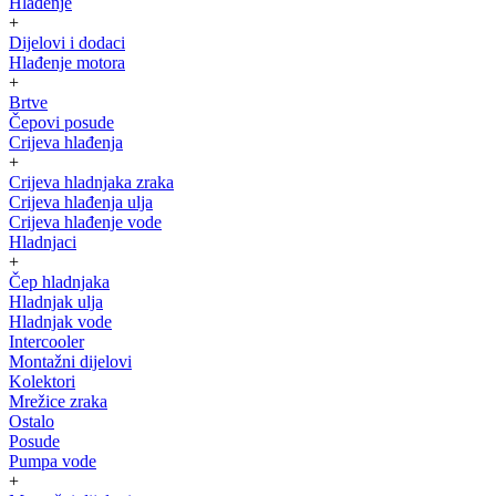
Hlađenje
+
Dijelovi i dodaci
Hlađenje motora
+
Brtve
Čepovi posude
Crijeva hlađenja
+
Crijeva hladnjaka zraka
Crijeva hlađenja ulja
Crijeva hlađenje vode
Hladnjaci
+
Čep hladnjaka
Hladnjak ulja
Hladnjak vode
Intercooler
Montažni dijelovi
Kolektori
Mrežice zraka
Ostalo
Posude
Pumpa vode
+