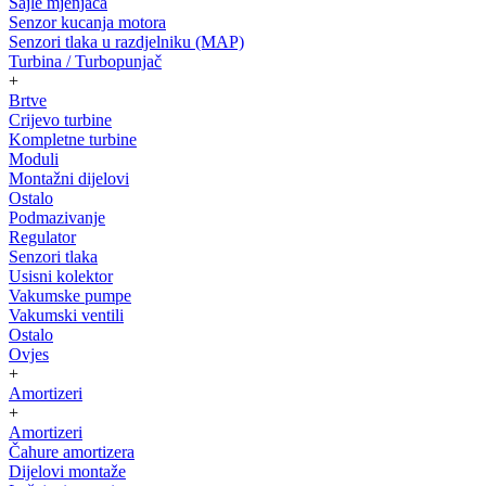
Sajle mjenjača
Senzor kucanja motora
Senzori tlaka u razdjelniku (MAP)
Turbina / Turbopunjač
+
Brtve
Crijevo turbine
Kompletne turbine
Moduli
Montažni dijelovi
Ostalo
Podmazivanje
Regulator
Senzori tlaka
Usisni kolektor
Vakumske pumpe
Vakumski ventili
Ostalo
Ovjes
+
Amortizeri
+
Amortizeri
Čahure amortizera
Dijelovi montaže