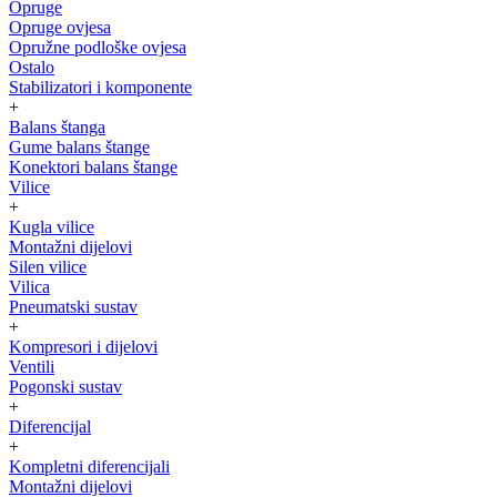
Opruge
Opruge ovjesa
Opružne podloške ovjesa
Ostalo
Stabilizatori i komponente
+
Balans štanga
Gume balans štange
Konektori balans štange
Vilice
+
Kugla vilice
Montažni dijelovi
Silen vilice
Vilica
Pneumatski sustav
+
Kompresori i dijelovi
Ventili
Pogonski sustav
+
Diferencijal
+
Kompletni diferencijali
Montažni dijelovi