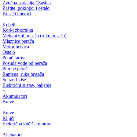
Zvučna izolacija / Zaštita
Zaštite, poklopci i ostalo
Brisači i perači
+
Kebeli,
Korki zbiornika
Mehanizmi brisača (ruke brisača)
Mlaznice perača
Motor brisača
Ostalo
Perač farova
Posuda vode od perača
Pumpe perača
Ramena, ruke brisača
Senzori kiše
Električni sustav, paljenje
+
Akumulatori
Brave
+
Brave
Ključi
Električna kučišta motora
+
Altenatori