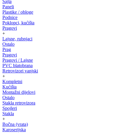
Sajla
Paneli
Plastike / obloge
Podnice
Poklopci, kućišta
Pragovi
+
Lajsne, rubnjaci
Ostalo
Prag
Pragovi
Pragovi / Lajsne
PVC blatobrana
Retrovizori vanjski
+
Kompletni
Kućišta
Montažni dijelovi
Ostalo
Stakla retrovizora
Spojleri
Stakla
+
Bočna (vrata)
Karoserijska