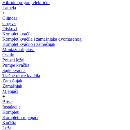
Hibridni pogon, električni
Lamela
+
Cilindar
Crijeva
Diskovi
Komplet kvačila
Komplet kvačila i zamašnjaka dvomasenog
Komplet kvačilo i zamašnjak
Montažni dijelovi
Ostalo
Potisni ležaj
Pumpe kvačila
Sajle kvačila
Tlačne ploče kvačila
Zamašnjak
Zamašnjak
Mjenjači
+
Brtve
Instalacije
Kompleti
Kompletni mjenjači
Kučišta
Ležaji