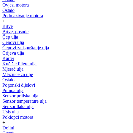
Ovjesi motora
Ostalo
Podmazivanje motora
+
Brtve
Brtve, posude
Čep ulja
Čepovi ulja
Čepovi za ispuštanje ulja
Crijeva ulja
Karter
Kučište filtera ulja
Mjerač ulja
Mlaznice za ulje
Ostalo
Pogonski dijelovi
Pumpa ulja
Senzor pritiska ulja
Senzor temperature ulja
Senzor tlaka ulja
Usis ulja
Poklopci motora
+
Doljni