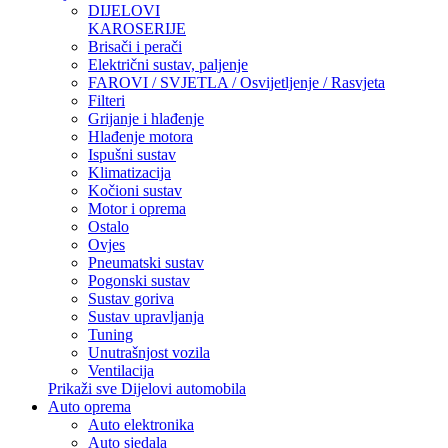
DIJELOVI
KAROSERIJE
Brisači i perači
Električni sustav, paljenje
FAROVI / SVJETLA / Osvijetljenje / Rasvjeta
Filteri
Grijanje i hlađenje
Hlađenje motora
Ispušni sustav
Klimatizacija
Kočioni sustav
Motor i oprema
Ostalo
Ovjes
Pneumatski sustav
Pogonski sustav
Sustav goriva
Sustav upravljanja
Tuning
Unutrašnjost vozila
Ventilacija
Prikaži sve Dijelovi automobila
Auto oprema
Auto elektronika
Auto sjedala