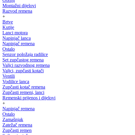
Gornji
Montažni dijelovi
Razvod remena
+
Brtve
Kutije
Lanci motora
Napinjač lanca
Napinjač remena
Ostalo
Senzor položaja radilice
Set zupčastog remena
Valjci razvodnog remena
Valjci, zupčasti kotači
Ventili
Vodilice lanca
Zupčasti kotač remena
Zupčasti remeni, lanci
Remenski prijenos i dijelovi
+
Napinjač remena
Ostalo
Zamašnjak
Zatežač remena
Zupčasti remen