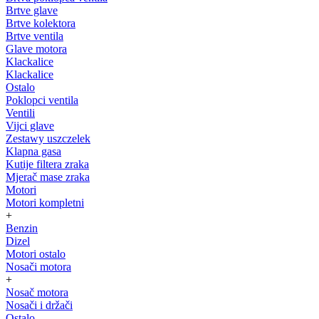
Brtve glave
Brtve kolektora
Brtve ventila
Glave motora
Klackalice
Klackalice
Ostalo
Poklopci ventila
Ventili
Vijci glave
Zestawy uszczelek
Klapna gasa
Kutije filtera zraka
Mjerač mase zraka
Motori
Motori kompletni
+
Benzin
Dizel
Motori ostalo
Nosači motora
+
Nosač motora
Nosači i držači
Ostalo