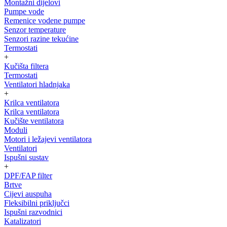
Montažni dijelovi
Pumpe vode
Remenice vodene pumpe
Senzor temperature
Senzori razine tekućine
Termostati
+
Kučišta filtera
Termostati
Ventilatori hladnjaka
+
Krilca ventilatora
Krilca ventilatora
Kučište ventilatora
Moduli
Motori i ležajevi ventilatora
Ventilatori
Ispušni sustav
+
DPF/FAP filter
Brtve
Cijevi auspuha
Fleksibilni priključci
Ispušni razvodnici
Katalizatori