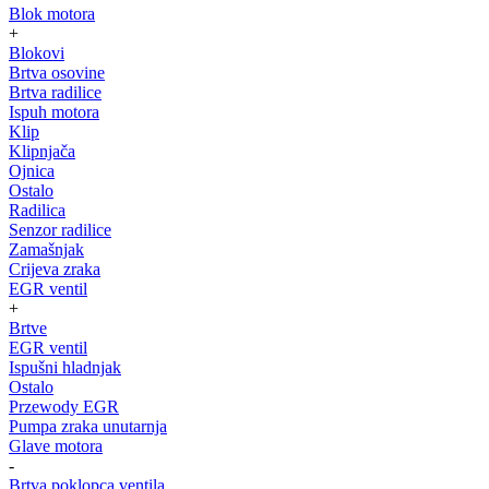
Blok motora
+
Blokovi
Brtva osovine
Brtva radilice
Ispuh motora
Klip
Klipnjača
Ojnica
Ostalo
Radilica
Senzor radilice
Zamašnjak
Crijeva zraka
EGR ventil
+
Brtve
EGR ventil
Ispušni hladnjak
Ostalo
Przewody EGR
Pumpa zraka unutarnja
Glave motora
-
Brtva poklopca ventila