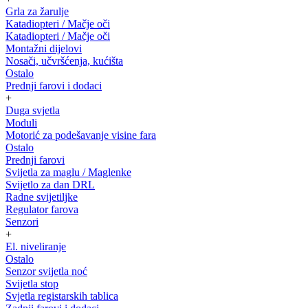
Grla za žarulje
Katadiopteri / Mačje oči
Katadiopteri / Mačje oči
Montažni dijelovi
Nosači, učvršćenja, kućišta
Ostalo
Prednji farovi i dodaci
+
Duga svjetla
Moduli
Motorić za podešavanje visine fara
Ostalo
Prednji farovi
Svijetla za maglu / Maglenke
Svijetlo za dan DRL
Radne svijetiljke
Regulator farova
Senzori
+
El. niveliranje
Ostalo
Senzor svijetla noć
Svijetla stop
Svjetla registarskih tablica