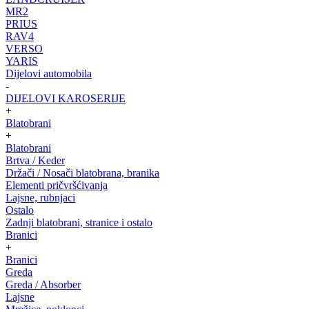
MR2
PRIUS
RAV4
VERSO
YARIS
Dijelovi automobila
-
DIJELOVI KAROSERIJE
+
Blatobrani
+
Blatobrani
Brtva / Keder
Držači / Nosači blatobrana, branika
Elementi pričvršćivanja
Lajsne, rubnjaci
Ostalo
Zadnji blatobrani, stranice i ostalo
Branici
+
Branici
Greda
Greda / Absorber
Lajsne