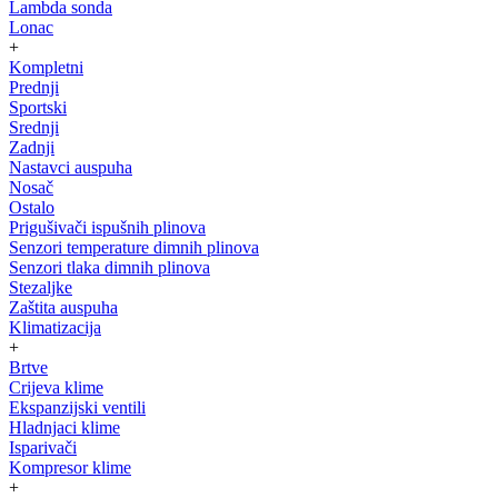
Lambda sonda
Lonac
+
Kompletni
Prednji
Sportski
Srednji
Zadnji
Nastavci auspuha
Nosač
Ostalo
Prigušivači ispušnih plinova
Senzori temperature dimnih plinova
Senzori tlaka dimnih plinova
Stezaljke
Zaštita auspuha
Klimatizacija
+
Brtve
Crijeva klime
Ekspanzijski ventili
Hladnjaci klime
Isparivači
Kompresor klime
+