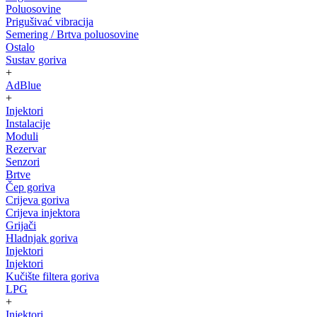
Poluosovine
Prigušivać vibracija
Semering / Brtva poluosovine
Ostalo
Sustav goriva
+
AdBlue
+
Injektori
Instalacije
Moduli
Rezervar
Senzori
Brtve
Čep goriva
Crijeva goriva
Crijeva injektora
Grijači
Hladnjak goriva
Injektori
Injektori
Kučište filtera goriva
LPG
+
Injektori