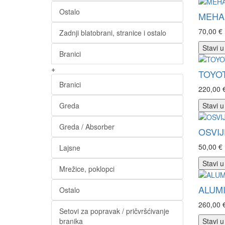
Ostalo
MEHAN
70,00 €
Zadnji blatobrani, stranice i ostalo
Stavi u
Branici
+
TOYOT
Branici
220,00 
Greda
Stavi u
Greda / Absorber
OSVIJ
50,00 €
Lajsne
Stavi u
Mrežice, poklopci
ALUMI
Ostalo
260,00 
Setovi za popravak / pričvršćivanje
branika
Stavi u