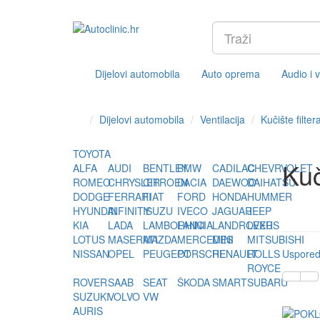
Dijelovi automobila
Auto oprema
Audio i 
Dijelovi automobila
Ventilacija
Kučište filter
TOYOTA
Kuč
ALFA
AUDI
BENTLEY
BMW
CADILAC
CHEVRVOLET
ROMEO
CHRYSLER
CITROEN
DACIA
DAEWOO
DAIHATSU
DODGE
FERRARI
FIAT
FORD
HONDA
HUMMER
HYUNDAI
INFINITY
ISUZU
IVECO
JAGUAR
JEEP
KIA
LADA
LAMBORHINI
LANCIA
LANDROVER
LEXUS
LOTUS
MASERATI
MAZDA
MERCEDES
MINI
MITSUBISHI
NISSAN
OPEL
PEUGEOT
PORSCHE
RENAULT
ROLLS
Usporedi
ROYCE
ROVER
SAAB
SEAT
ŠKODA
SMART
SUBARU
SUZUKI
VOLVO
VW
AURIS