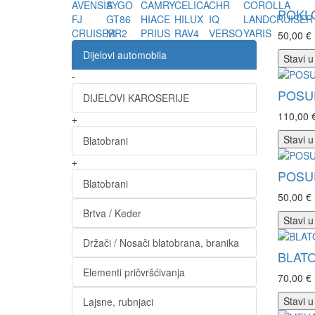
AVENSIS
AYGO
CAMRY
CELICA
CHR
COROLLA
POKLO
FJ
GT86
HIACE
HILUX
IQ
LANDCRUISER
CRUISER
MR2
PRIUS
RAV4
VERSO
YARIS
50,00 €
Dijelovi automobila
Stavi u
-
POSUD
DIJELOVI KAROSERIJE
110,00 
+
Stavi u
Blatobrani
+
POSUD
Blatobrani
50,00 €
Brtva / Keder
Stavi u
Držači / Nosači blatobrana, branika
BLATO
Elementi pričvršćivanja
70,00 €
Stavi u
Lajsne, rubnjaci