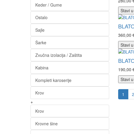
280,00 
Keder / Gume
Stavi u
Ostalo
BLATO
Sajle
360,00 
Šarke
Stavi u
Zvučna izolacija / Zaštita
BLATO
Kabina
190,00 
Stavi u
Kompleti karoserije
Krov
1
+
Krov
Krovne šine