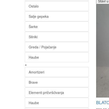
Stavi u
Ostalo
Salje gepeka
Šarke
Silniki
Greda / Pojačanje
Haube
+
Amortizeri
Brave
Elementi pričvršćivanja
BLATO
Haube