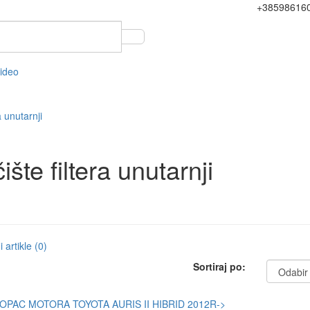
+38598616
video
a unutarnji
ište filtera unutarnji
 artikle (0)
Sortiraj po: