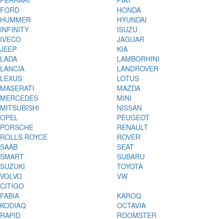
FERRARI
FIAT
FORD
HONDA
HUMMER
HYUNDAI
INFINITY
ISUZU
IVECO
JAGUAR
JEEP
KIA
LADA
LAMBORHINI
LANCIA
LANDROVER
LEXUS
LOTUS
MASERATI
MAZDA
MERCEDES
MINI
MITSUBISHI
NISSAN
OPEL
PEUGEOT
PORSCHE
RENAULT
ROLLS ROYCE
ROVER
SAAB
SEAT
SMART
SUBARU
SUZUKI
TOYOTA
VOLVO
VW
CITIGO
FABIA
KAROQ
KODIAQ
OCTAVIA
RAPID
ROOMSTER