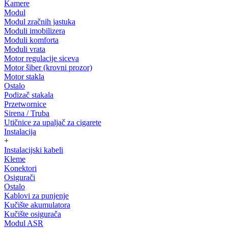
Kamere
Modul
Modul zračnih jastuka
Moduli imobilizera
Moduli komforta
Moduli vrata
Motor regulacije siceva
Motor šiber (krovni prozor)
Motor stakla
Ostalo
Podizač stakala
Przetwornice
Sirena / Truba
Utičnice za upaljač za cigarete
Instalacija
+
Instalacijski kabeli
Kleme
Konektori
Osigurači
Ostalo
Kablovi za punjenje
Kučište akumulatora
Kučište osigurača
Modul ASR