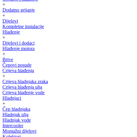
+
Dodatno grijanje
+
Dijelovi
Kompletne instalacije
Hlađenje
+
Dijelovi i dodaci
Hlađenje motora
+
Brtve
Čepovi posude
Crijeva hlađenja
+
Crijeva hladnjaka zraka
Crijeva hlađenja ulja
Crijeva hlađenje vode
Hladnjaci
+
Čep hladnjaka
Hladnjak ulja
Hladnjak vode
Intercooler
Montažni dijelovi
Kolektori