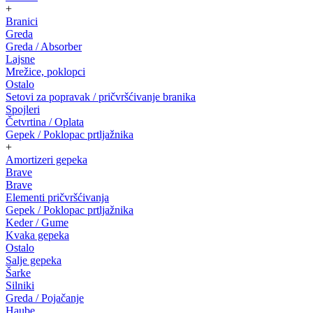
+
Branici
Greda
Greda / Absorber
Lajsne
Mrežice, poklopci
Ostalo
Setovi za popravak / pričvršćivanje branika
Spojleri
Četvrtina / Oplata
Gepek / Poklopac prtljažnika
+
Amortizeri gepeka
Brave
Brave
Elementi pričvršćivanja
Gepek / Poklopac prtljažnika
Keder / Gume
Kvaka gepeka
Ostalo
Salje gepeka
Šarke
Silniki
Greda / Pojačanje
Haube