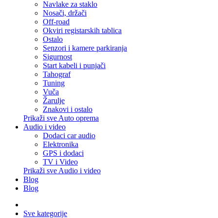
Navlake za staklo
Nosači, držači
Off-road
Okviri registarskih tablica
Ostalo
Senzori i kamere parkiranja
Sigurnost
Start kabeli i punjači
Tahograf
Tuning
Vuča
Žarulje
Znakovi i ostalo
Prikaži sve Auto oprema
Audio i video
Dodaci car audio
Elektronika
GPS i dodaci
TV i Video
Prikaži sve Audio i video
Blog
Blog
Sve kategorije