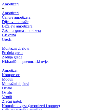
Amortizeri
+
Amortizeri
Čahure amortizera
Dijelovi montaže
Ležajevi amortizera
Zaštitna guma amortizera
Glavčina
Greda
+
Montažni dijelovi
Prednja greda
Zadnja greda
Hidraulični i pneumatski ovjes
+
Amortizer
Kompresori
Moduli
Montažni dijelovi
Ostalo
Ostalo
Ventili
Zračni jastuk
Kompleti ovjesa (amortizeri i opruge)