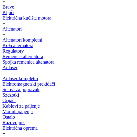
+
Brave
Ključi
Električna kučišta motora
+
Altenatori
+
Altenatori kompletni
Koła alternatora
Regulatory
Remenica alternatora
Spojka remenica altenatora
Anlaser
+
Anlaser kompletni
Elektromagnetski prekidači
Setovi za popravak
Szczotki
Grijači
Kablovi za paljenje
Moduli paljenja
Ostalo
Razdvojnik
Električna oprema
+