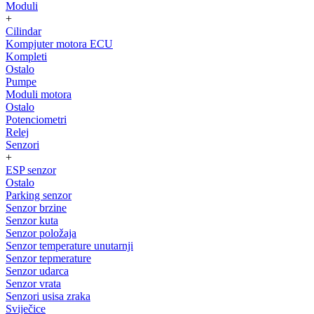
Moduli
+
Cilindar
Kompjuter motora ECU
Kompleti
Ostalo
Pumpe
Moduli motora
Ostalo
Potenciometri
Relej
Senzori
+
ESP senzor
Ostalo
Parking senzor
Senzor brzine
Senzor kuta
Senzor položaja
Senzor temperature unutarnji
Senzor tepmerature
Senzor udarca
Senzor vrata
Senzori usisa zraka
Sviječice