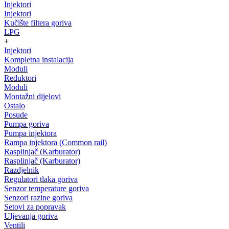
Injektori
Injektori
Kučište filtera goriva
LPG
+
Injektori
Kompletna instalacija
Moduli
Reduktori
Moduli
Montažni dijelovi
Ostalo
Posude
Pumpa goriva
Pumpa injektora
Rampa injektora (Common rail)
Rasplinjač (Karburator)
Rasplinjač (Karburator)
Razdjelnik
Regulatori tlaka goriva
Senzor temperature goriva
Senzori razine goriva
Setovi za popravak
Uljevanja goriva
Ventili