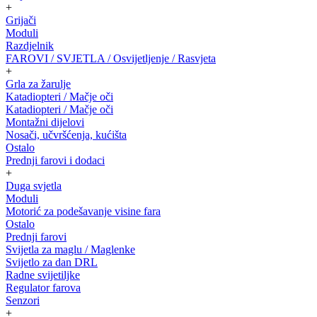
+
Grijači
Moduli
Razdjelnik
FAROVI / SVJETLA / Osvijetljenje / Rasvjeta
+
Grla za žarulje
Katadiopteri / Mačje oči
Katadiopteri / Mačje oči
Montažni dijelovi
Nosači, učvršćenja, kućišta
Ostalo
Prednji farovi i dodaci
+
Duga svjetla
Moduli
Motorić za podešavanje visine fara
Ostalo
Prednji farovi
Svijetla za maglu / Maglenke
Svijetlo za dan DRL
Radne svijetiljke
Regulator farova
Senzori
+