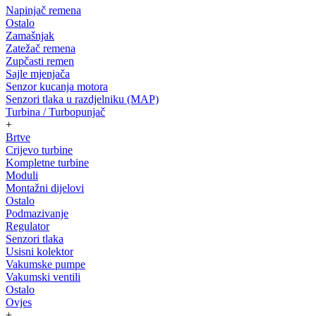
Napinjač remena
Ostalo
Zamašnjak
Zatežač remena
Zupčasti remen
Sajle mjenjača
Senzor kucanja motora
Senzori tlaka u razdjelniku (MAP)
Turbina / Turbopunjač
+
Brtve
Crijevo turbine
Kompletne turbine
Moduli
Montažni dijelovi
Ostalo
Podmazivanje
Regulator
Senzori tlaka
Usisni kolektor
Vakumske pumpe
Vakumski ventili
Ostalo
Ovjes
+