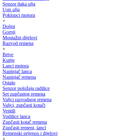
Senzor tlaka ulja
Usis ulja
Poklopci motora
+
Doljni
Gornji
Montažni dijelovi
Razvod remena
+
Brtve
Kutije
Lanci motora
Napinjač lanca
Napinjač remena
Ostalo
Senzor položaja radilice
Set zupčastog remena
Valjci razvodnog remena
Valjci, zupčasti kotači
Ventili
Vodilice lanca
Zupčasti kotač remena
Zupčasti remeni, lanci
Remenski prijenos i dijelovi
+