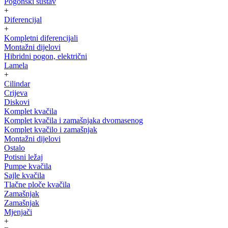
Pogonski sustav
+
Diferencijal
+
Kompletni diferencijali
Montažni dijelovi
Hibridni pogon, električni
Lamela
+
Cilindar
Crijeva
Diskovi
Komplet kvačila
Komplet kvačila i zamašnjaka dvomasenog
Komplet kvačilo i zamašnjak
Montažni dijelovi
Ostalo
Potisni ležaj
Pumpe kvačila
Sajle kvačila
Tlačne ploče kvačila
Zamašnjak
Zamašnjak
Mjenjači
+