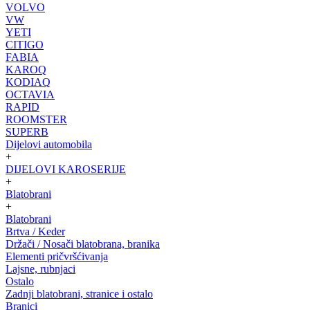
VOLVO
VW
YETI
CITIGO
FABIA
KAROQ
KODIAQ
OCTAVIA
RAPID
ROOMSTER
SUPERB
Dijelovi automobila
+
DIJELOVI KAROSERIJE
+
Blatobrani
+
Blatobrani
Brtva / Keder
Držači / Nosači blatobrana, branika
Elementi pričvršćivanja
Lajsne, rubnjaci
Ostalo
Zadnji blatobrani, stranice i ostalo
Branici