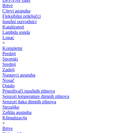
DPF/FAP filter
Brtve
Cijevi auspuha
Fleksibilni priključci
Ispušni razvodnici
Katalizatori
Lambda sonda
Lonac
+
Kompletni
Prednji
Sportski
Srednji
Zadnji
Nastavci auspuha
Nosač
Ostalo
Prigušivači ispušnih plinova
Senzori temperature dimnih plinova
Senzori tlaka dimnih plinova
Stezaljke
Zaštita auspuha
Klimatizacija
+
Brtve