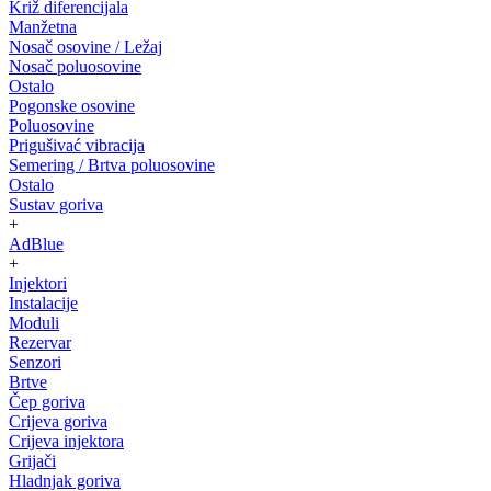
Križ diferencijala
Manžetna
Nosač osovine / Ležaj
Nosač poluosovine
Ostalo
Pogonske osovine
Poluosovine
Prigušivać vibracija
Semering / Brtva poluosovine
Ostalo
Sustav goriva
+
AdBlue
+
Injektori
Instalacije
Moduli
Rezervar
Senzori
Brtve
Čep goriva
Crijeva goriva
Crijeva injektora
Grijači
Hladnjak goriva