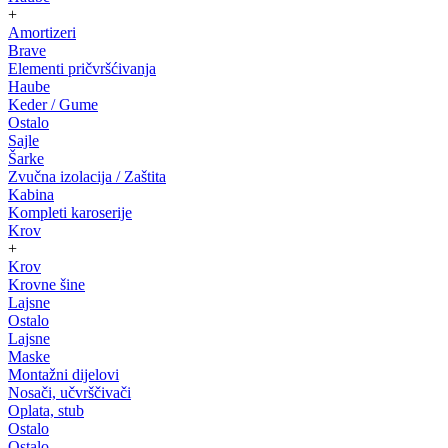
+
Amortizeri
Brave
Elementi pričvršćivanja
Haube
Keder / Gume
Ostalo
Sajle
Šarke
Zvučna izolacija / Zaštita
Kabina
Kompleti karoserije
Krov
+
Krov
Krovne šine
Lajsne
Ostalo
Lajsne
Maske
Montažni dijelovi
Nosači, učvrščivači
Oplata, stub
Ostalo
Ostalo