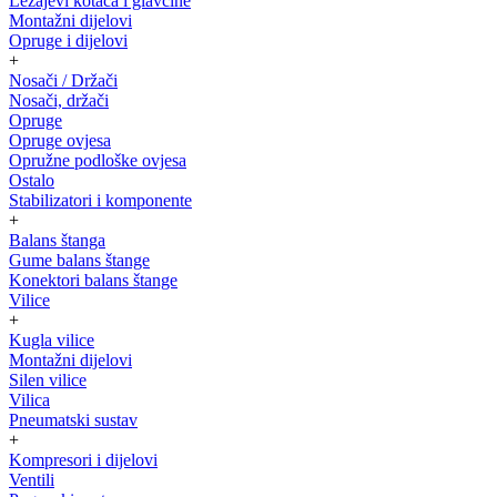
Ležajevi kotača i glavčine
Montažni dijelovi
Opruge i dijelovi
+
Nosači / Držači
Nosači, držači
Opruge
Opruge ovjesa
Opružne podloške ovjesa
Ostalo
Stabilizatori i komponente
+
Balans štanga
Gume balans štange
Konektori balans štange
Vilice
+
Kugla vilice
Montažni dijelovi
Silen vilice
Vilica
Pneumatski sustav
+
Kompresori i dijelovi
Ventili