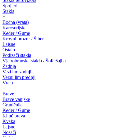
Stakla retrovizora
Spojleri
Stakla
+
Bočna (vrata)
Karoserijska
Keder / Gume
Krovni prozor / Šiber
Lajsne
Ostalo
Podizači stakla
Vjetrobranska stakla / Šoferšajba
Zadnja
Vezi lim zadnji
Vezni lim prednji
Vrata
+
Brave
Brave vanjske
Graničnik
Keder / Gume
Ključ brava
Kvaka
Lajsne
Nosači