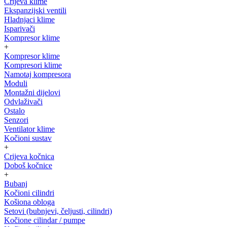
Crijeva klime
Ekspanzijski ventili
Hladnjaci klime
Isparivači
Kompresor klime
+
Kompresor klime
Kompresori klime
Namotaj kompresora
Moduli
Montažni dijelovi
Odvlaživači
Ostalo
Senzori
Ventilator klime
Kočioni sustav
+
Crijeva kočnica
Doboš kočnice
+
Bubanj
Kočioni cilindri
Košiona obloga
Setovi (bubnjevi, čeljusti, cilindri)
Kočione cilindar / pumpe