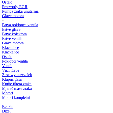
Ostalo
Przewody EGR
Pumpa zraka unutarnja
Glave motora
+
Brtva poklopca ventila
Brtve glave
Brtve kolektora
Brtve ventila
Glave motora
Klackalice
Klackalice
Ostalo
Poklopci ventila
Ventili
Vijci glave
Zestawy uszczelek
Klapna gasa
Kutije filtera zraka
Mjerač mase zraka
Motori
Motori kompletni
+
Benzin
Dizel