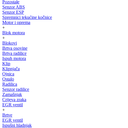
Pozostałe
Senzor ABS
Senzor ESP
Spremnici tekućine kočnice
Motor i oprema
+
Blok motora
+
Blokovi
Brtva osovine
Brtva radilice
Ispuh motora
Klip
Klipnjača
Ojnica
Ostalo
Radilica
Senzor radilice
Zamašnjak
Crijeva zraka
EGR ventil
+
Brtve
EGR ventil
Ispušni hladnjak