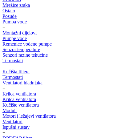
Mrežice zraka
Ostalo
Posude
Pumpa vode
+
Montažni dijelovi
Pumpe vode
Remenice vodene pumpe
Senzor temperature
Senzori razine tekućine
Termostati
+
Kučišta filtera
Termostati
Ventilatori hladnjaka
+
Krilca ventilatora
Krilca ventilatora
Kučište ventilatora
Moduli
Motori i ležajevi ventilatora
Ventilatori
Ispušni sustav
+