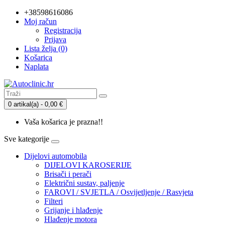
+38598616086
Moj račun
Registracija
Prijava
Lista želja (0)
Košarica
Naplata
0 artikal(a) - 0,00 €
Vaša košarica je prazna!!
Sve kategorije
Dijelovi automobila
DIJELOVI KAROSERIJE
Brisači i perači
Električni sustav, paljenje
FAROVI / SVJETLA / Osvijetljenje / Rasvjeta
Filteri
Grijanje i hlađenje
Hlađenje motora