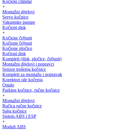
Kočioni cilindar
+
Montažni dijelovi
Servo kočnice
Vakumske pumpe
Kočioni disk
+
Kočione čeljusti
Kočione čeljusti
Kočione pločice
Kočioni disk
Kompleti (disk, pločice, čeljusti)
Montažni dijelovi i popravci
Senzor trošenja kočnice
Kompleti za montažu i popravak
Korektori sile kočenja
Ostalo
Parking kočnice, ručne kočnice
+
Montažni dijelovi
Ručica ručne kočnice
Salja kočnice
Sistem ABS i ESP
+
Moduli ABS