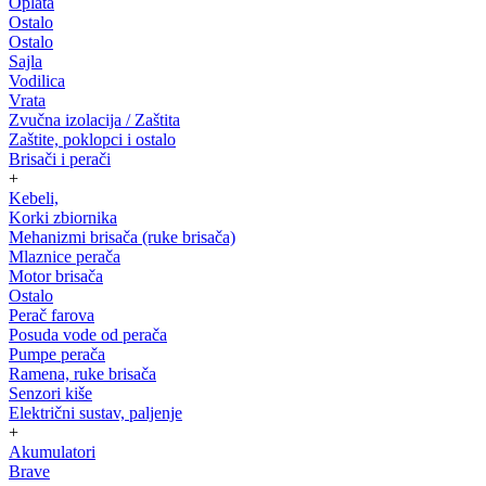
Oplata
Ostalo
Ostalo
Sajla
Vodilica
Vrata
Zvučna izolacija / Zaštita
Zaštite, poklopci i ostalo
Brisači i perači
+
Kebeli,
Korki zbiornika
Mehanizmi brisača (ruke brisača)
Mlaznice perača
Motor brisača
Ostalo
Perač farova
Posuda vode od perača
Pumpe perača
Ramena, ruke brisača
Senzori kiše
Električni sustav, paljenje
+
Akumulatori
Brave