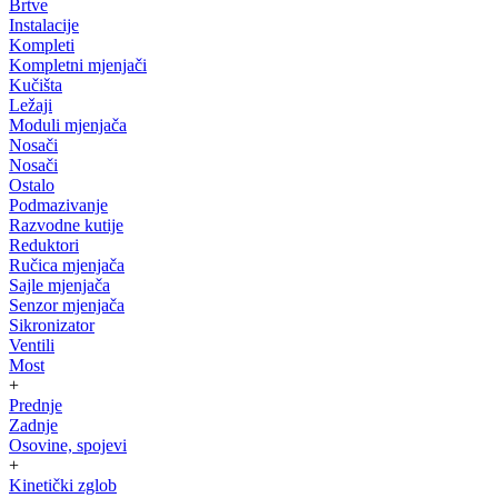
Brtve
Instalacije
Kompleti
Kompletni mjenjači
Kučišta
Ležaji
Moduli mjenjača
Nosači
Nosači
Ostalo
Podmazivanje
Razvodne kutije
Reduktori
Ručica mjenjača
Sajle mjenjača
Senzor mjenjača
Sikronizator
Ventili
Most
+
Prednje
Zadnje
Osovine, spojevi
+
Kinetički zglob