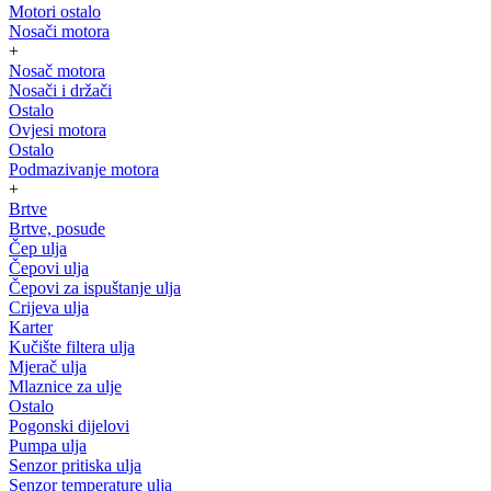
Motori ostalo
Nosači motora
+
Nosač motora
Nosači i držači
Ostalo
Ovjesi motora
Ostalo
Podmazivanje motora
+
Brtve
Brtve, posude
Čep ulja
Čepovi ulja
Čepovi za ispuštanje ulja
Crijeva ulja
Karter
Kučište filtera ulja
Mjerač ulja
Mlaznice za ulje
Ostalo
Pogonski dijelovi
Pumpa ulja
Senzor pritiska ulja
Senzor temperature ulja