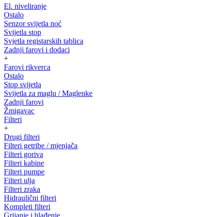
El. niveliranje
Ostalo
Senzor svijetla noć
Svijetla stop
Svjetla registarskih tablica
Zadnji farovi i dodaci
+
Farovi rikverca
Ostalo
Stop svijetla
Svijetla za maglu / Maglenke
Zadnji farovi
Žmigavac
Filteri
+
Drugi filteri
Filteri getribe / mjenjača
Filteri goriva
Filteri kabine
Filteri pumpe
Filteri ulja
Filteri zraka
Hidraulični filteri
Kompleti filteri
Grijanje i hlađenje