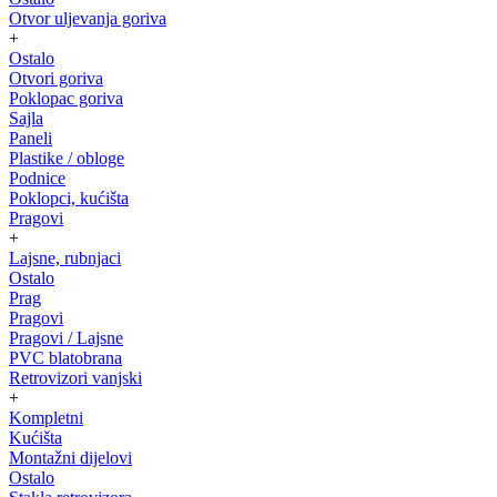
Otvor uljevanja goriva
+
Ostalo
Otvori goriva
Poklopac goriva
Sajla
Paneli
Plastike / obloge
Podnice
Poklopci, kućišta
Pragovi
+
Lajsne, rubnjaci
Ostalo
Prag
Pragovi
Pragovi / Lajsne
PVC blatobrana
Retrovizori vanjski
+
Kompletni
Kućišta
Montažni dijelovi
Ostalo