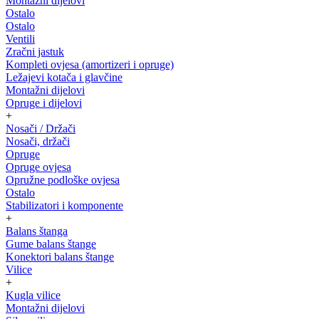
Montažni dijelovi
Ostalo
Ostalo
Ventili
Zračni jastuk
Kompleti ovjesa (amortizeri i opruge)
Ležajevi kotača i glavčine
Montažni dijelovi
Opruge i dijelovi
+
Nosači / Držači
Nosači, držači
Opruge
Opruge ovjesa
Opružne podloške ovjesa
Ostalo
Stabilizatori i komponente
+
Balans štanga
Gume balans štange
Konektori balans štange
Vilice
+
Kugla vilice
Montažni dijelovi