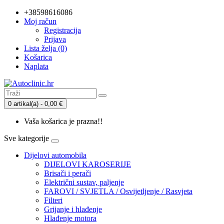
+38598616086
Moj račun
Registracija
Prijava
Lista želja (0)
Košarica
Naplata
0 artikal(a) - 0,00 €
Vaša košarica je prazna!!
Sve kategorije
Dijelovi automobila
DIJELOVI KAROSERIJE
Brisači i perači
Električni sustav, paljenje
FAROVI / SVJETLA / Osvijetljenje / Rasvjeta
Filteri
Grijanje i hlađenje
Hlađenje motora