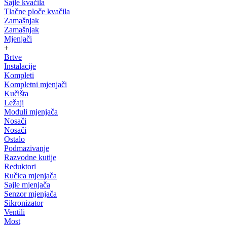
Sajle kvačila
Tlačne ploče kvačila
Zamašnjak
Zamašnjak
Mjenjači
+
Brtve
Instalacije
Kompleti
Kompletni mjenjači
Kučišta
Ležaji
Moduli mjenjača
Nosači
Nosači
Ostalo
Podmazivanje
Razvodne kutije
Reduktori
Ručica mjenjača
Sajle mjenjača
Senzor mjenjača
Sikronizator
Ventili
Most