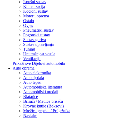
Ispušni sustav
Klimatizacija
Kočioni sustav
Motor i oprema
Ostalo
Ovjes
Pneumatski sustav
Pogonski sustav
Sustav goriva
Sustav upravljanja
Tuning
Unutrašnjost vozila
Ventilacija
Prikaži sve Dijelovi automobila
Auto oprema
Auto elektronika
Auto sjedala
Auto tepisi
Automobilska literatura
Automobilski uređaji
Blatarice
Brisači / Metlice brisača
Krovne kutije (Boksovi)
Mrežica gepeka / Prtljažnika
Navlake