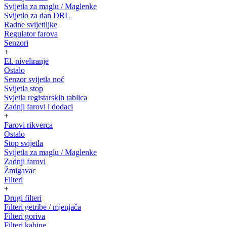
Svijetla za maglu / Maglenke
Svijetlo za dan DRL
Radne svijetiljke
Regulator farova
Senzori
+
El. niveliranje
Ostalo
Senzor svijetla noć
Svijetla stop
Svjetla registarskih tablica
Zadnji farovi i dodaci
+
Farovi rikverca
Ostalo
Stop svijetla
Svijetla za maglu / Maglenke
Zadnji farovi
Žmigavac
Filteri
+
Drugi filteri
Filteri getribe / mjenjača
Filteri goriva
Filteri kabine