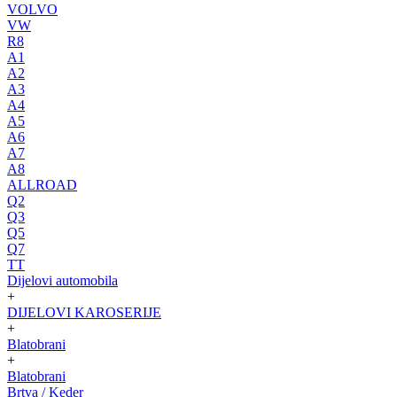
VOLVO
VW
R8
A1
A2
A3
A4
A5
A6
A7
A8
ALLROAD
Q2
Q3
Q5
Q7
TT
Dijelovi automobila
+
DIJELOVI KAROSERIJE
+
Blatobrani
+
Blatobrani
Brtva / Keder