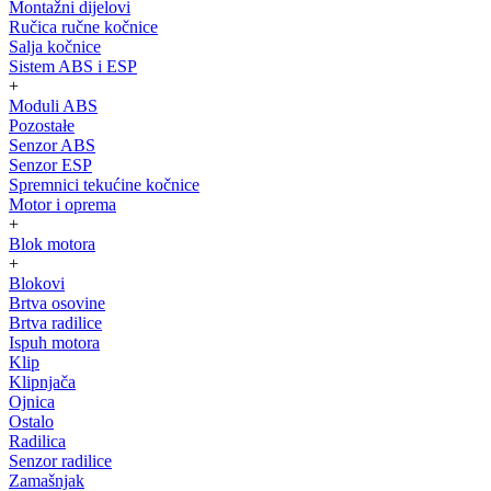
Montažni dijelovi
Ručica ručne kočnice
Salja kočnice
Sistem ABS i ESP
+
Moduli ABS
Pozostałe
Senzor ABS
Senzor ESP
Spremnici tekućine kočnice
Motor i oprema
+
Blok motora
+
Blokovi
Brtva osovine
Brtva radilice
Ispuh motora
Klip
Klipnjača
Ojnica
Ostalo
Radilica
Senzor radilice
Zamašnjak