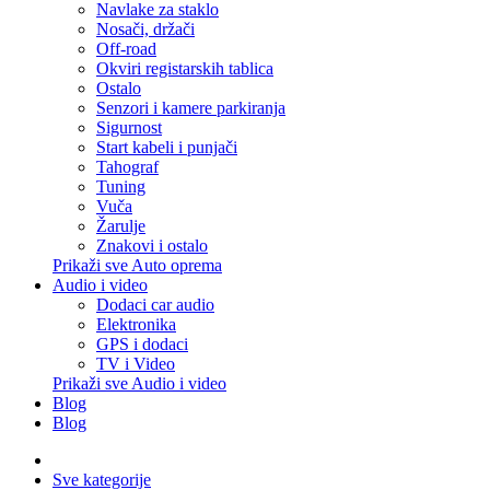
Navlake za staklo
Nosači, držači
Off-road
Okviri registarskih tablica
Ostalo
Senzori i kamere parkiranja
Sigurnost
Start kabeli i punjači
Tahograf
Tuning
Vuča
Žarulje
Znakovi i ostalo
Prikaži sve Auto oprema
Audio i video
Dodaci car audio
Elektronika
GPS i dodaci
TV i Video
Prikaži sve Audio i video
Blog
Blog
Sve kategorije