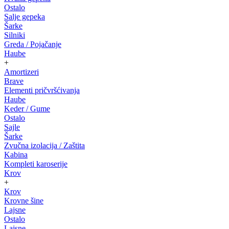
Ostalo
Salje gepeka
Šarke
Silniki
Greda / Pojačanje
Haube
+
Amortizeri
Brave
Elementi pričvršćivanja
Haube
Keder / Gume
Ostalo
Sajle
Šarke
Zvučna izolacija / Zaštita
Kabina
Kompleti karoserije
Krov
+
Krov
Krovne šine
Lajsne
Ostalo
Lajsne