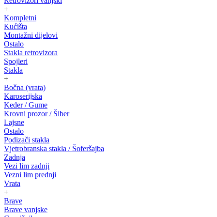
Retrovizori vanjski
+
Kompletni
Kućišta
Montažni dijelovi
Ostalo
Stakla retrovizora
Spojleri
Stakla
+
Bočna (vrata)
Karoserijska
Keder / Gume
Krovni prozor / Šiber
Lajsne
Ostalo
Podizači stakla
Vjetrobranska stakla / Šoferšajba
Zadnja
Vezi lim zadnji
Vezni lim prednji
Vrata
+
Brave
Brave vanjske