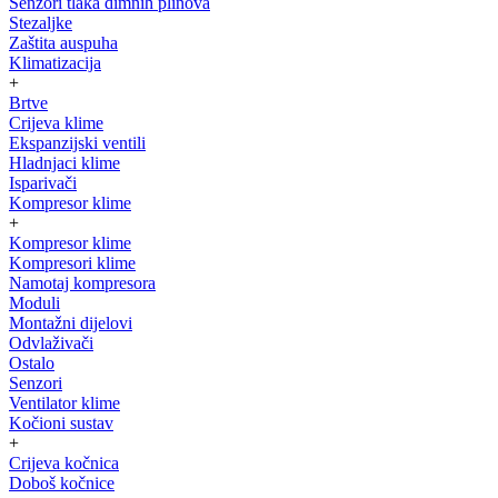
Senzori tlaka dimnih plinova
Stezaljke
Zaštita auspuha
Klimatizacija
+
Brtve
Crijeva klime
Ekspanzijski ventili
Hladnjaci klime
Isparivači
Kompresor klime
+
Kompresor klime
Kompresori klime
Namotaj kompresora
Moduli
Montažni dijelovi
Odvlaživači
Ostalo
Senzori
Ventilator klime
Kočioni sustav
+
Crijeva kočnica
Doboš kočnice