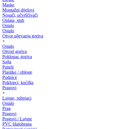
Maske
Montažni dijelovi
Nosači, učvrščivači
Oplata, stub
Ostalo
Ostalo
Otvor uljevanja goriva
+
Ostalo
Otvori goriva
Poklopac goriva
Sajla
Paneli
Plastike / obloge
Podnice
Poklopci, kućišta
Pragovi
+
Lajsne, rubnjaci
Ostalo
Prag
Pragovi
Pragovi / Lajsne
PVC blatobrana