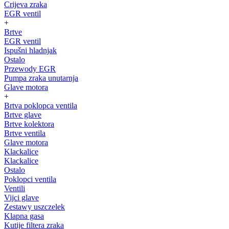
Crijeva zraka
EGR ventil
+
Brtve
EGR ventil
Ispušni hladnjak
Ostalo
Przewody EGR
Pumpa zraka unutarnja
Glave motora
+
Brtva poklopca ventila
Brtve glave
Brtve kolektora
Brtve ventila
Glave motora
Klackalice
Klackalice
Ostalo
Poklopci ventila
Ventili
Vijci glave
Zestawy uszczelek
Klapna gasa
Kutije filtera zraka