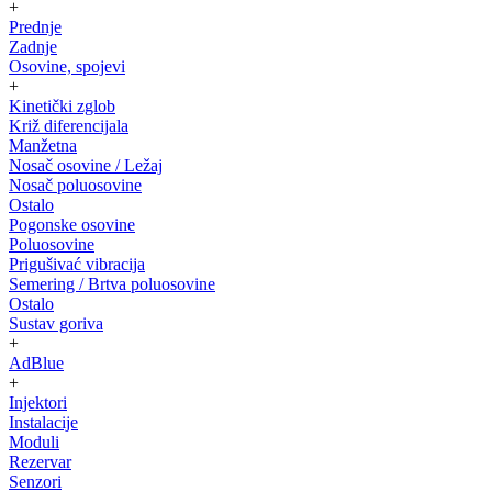
+
Prednje
Zadnje
Osovine, spojevi
+
Kinetički zglob
Križ diferencijala
Manžetna
Nosač osovine / Ležaj
Nosač poluosovine
Ostalo
Pogonske osovine
Poluosovine
Prigušivać vibracija
Semering / Brtva poluosovine
Ostalo
Sustav goriva
+
AdBlue
+
Injektori
Instalacije
Moduli
Rezervar
Senzori