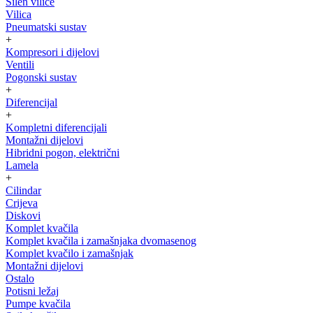
Silen vilice
Vilica
Pneumatski sustav
+
Kompresori i dijelovi
Ventili
Pogonski sustav
+
Diferencijal
+
Kompletni diferencijali
Montažni dijelovi
Hibridni pogon, električni
Lamela
+
Cilindar
Crijeva
Diskovi
Komplet kvačila
Komplet kvačila i zamašnjaka dvomasenog
Komplet kvačilo i zamašnjak
Montažni dijelovi
Ostalo
Potisni ležaj
Pumpe kvačila