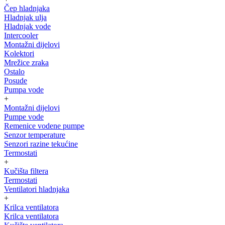
Čep hladnjaka
Hladnjak ulja
Hladnjak vode
Intercooler
Montažni dijelovi
Kolektori
Mrežice zraka
Ostalo
Posude
Pumpa vode
+
Montažni dijelovi
Pumpe vode
Remenice vodene pumpe
Senzor temperature
Senzori razine tekućine
Termostati
+
Kučišta filtera
Termostati
Ventilatori hladnjaka
+
Krilca ventilatora
Krilca ventilatora