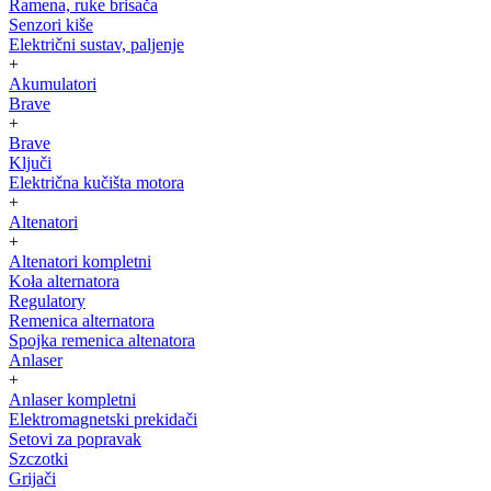
Ramena, ruke brisača
Senzori kiše
Električni sustav, paljenje
+
Akumulatori
Brave
+
Brave
Ključi
Električna kučišta motora
+
Altenatori
+
Altenatori kompletni
Koła alternatora
Regulatory
Remenica alternatora
Spojka remenica altenatora
Anlaser
+
Anlaser kompletni
Elektromagnetski prekidači
Setovi za popravak
Szczotki
Grijači