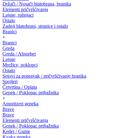
Držači / Nosači blatobrana, branika
Elementi pričvršćivanja
Lajsne, rubnjaci
Ostalo
Zadnji blatobrani, stranice i ostalo
Branici
+
Branici
Greda
Greda / Absorber
Lajsne
Mrežice, poklopci
Ostalo
Setovi za popravak / pričvršćivanje branika
Spojleri
Četvrtina / Oplata
Gepek / Poklopac prtljažnika
+
Amortizeri gepeka
Brave
Brave
Elementi pričvršćivanja
Gepek / Poklopac prtljažnika
Keder / Gume
Kvaka gepeka