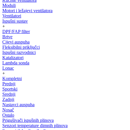
Kučište ventilatora
Moduli
Motori i ležajevi ventilatora
Ventilatori
Ispušni sustav
+
DPF/FAP filter
Brtve
Cijevi auspuha
Fleksibilni priključci
Ispušni razvodnici
Katalizatori
Lambda sonda
Lonac
+
Kompletni
Prednji
Sportski
Srednji
Zadnji
Nastavci auspuha
Nosač
Ostalo
Prigušivači ispušnih plinova
Senzori temperature dimnih plinova