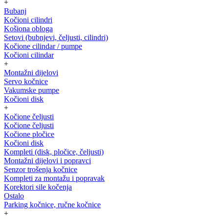
+
Bubanj
Kočioni cilindri
Košiona obloga
Setovi (bubnjevi, čeljusti, cilindri)
Kočione cilindar / pumpe
Kočioni cilindar
+
Montažni dijelovi
Servo kočnice
Vakumske pumpe
Kočioni disk
+
Kočione čeljusti
Kočione čeljusti
Kočione pločice
Kočioni disk
Kompleti (disk, pločice, čeljusti)
Montažni dijelovi i popravci
Senzor trošenja kočnice
Kompleti za montažu i popravak
Korektori sile kočenja
Ostalo
Parking kočnice, ručne kočnice
+