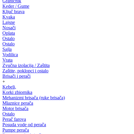
Graničnik
Keder / Gume
Ključ brava
Kvaka
Lajsne
Nosači
Oplata
Ostalo
Ostalo
Sajla
Vodilica
Vrata
Zvučna izolacija / Zaštita
Zaštite, poklopci i ostalo
Brisači i perači
+
Kebeli,
Korki zbiornika
Mehanizmi brisača (ruke brisača)
Mlaznice perača
Motor brisača
Ostalo
Perač farova
Posuda vode od perača
Pumpe perača