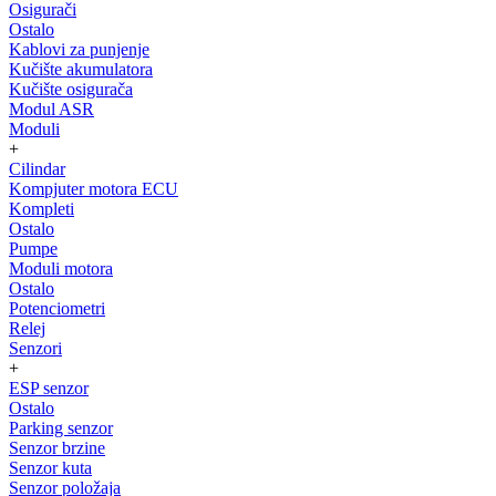
Osigurači
Ostalo
Kablovi za punjenje
Kučište akumulatora
Kučište osigurača
Modul ASR
Moduli
+
Cilindar
Kompjuter motora ECU
Kompleti
Ostalo
Pumpe
Moduli motora
Ostalo
Potenciometri
Relej
Senzori
+
ESP senzor
Ostalo
Parking senzor
Senzor brzine
Senzor kuta
Senzor položaja