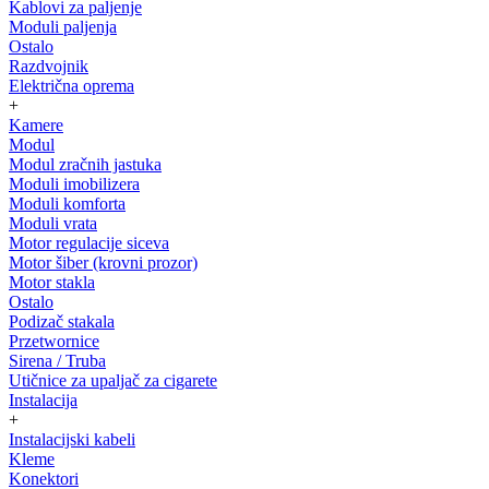
Kablovi za paljenje
Moduli paljenja
Ostalo
Razdvojnik
Električna oprema
+
Kamere
Modul
Modul zračnih jastuka
Moduli imobilizera
Moduli komforta
Moduli vrata
Motor regulacije siceva
Motor šiber (krovni prozor)
Motor stakla
Ostalo
Podizač stakala
Przetwornice
Sirena / Truba
Utičnice za upaljač za cigarete
Instalacija
+
Instalacijski kabeli
Kleme
Konektori