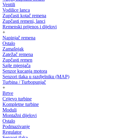
Ventili
Vodilice lanca
Zupčasti kotač remena
Zupčasti remeni, lanci
Remenski prijenos i dijelovi
+
Napinjač remena
Ostalo
Zamašnjak
Zatežač remena
Zupčasti remen
Sajle mjenjača
Senzor kucanja motora
Senzori tlaka u razdjelniku (MAP)
Turbina / Turbopunjač
+
Brtve
Crijevo turbine
Kompletne turbine
Moduli
Montažni dijelovi
Ostalo
Podmazivanje
Regulator
Senzori tlaka