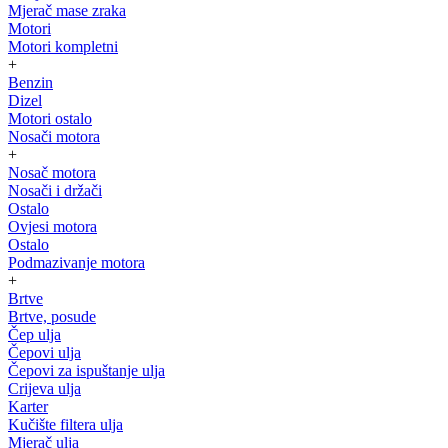
Mjerač mase zraka
Motori
Motori kompletni
+
Benzin
Dizel
Motori ostalo
Nosači motora
+
Nosač motora
Nosači i držači
Ostalo
Ovjesi motora
Ostalo
Podmazivanje motora
+
Brtve
Brtve, posude
Čep ulja
Čepovi ulja
Čepovi za ispuštanje ulja
Crijeva ulja
Karter
Kučište filtera ulja
Mjerač ulja