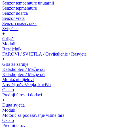
Senzor temperature unutarnji
Senzor tepmerature
Senzor udarca
Senzor vrata
Senzori usisa zraka
Sviječice
+
Grijači
Moduli
Razdjelnik
FAROVI / SVJETLA / Osvijetljenje / Rasvjeta
+
Grla za žarulje
Katadiopteri / Mačje oči
Katadiopteri / Mačje oči
Montažni dijelovi
Nosači, učvršćenja, kućišta
Ostalo
Prednji farovi i dodaci
+
Duga svjetla
Moduli
Motorić za podešavanje visine fara
Ostalo
Prednji farovi