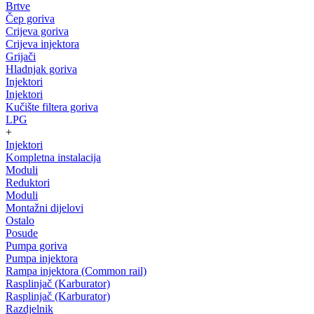
Brtve
Čep goriva
Crijeva goriva
Crijeva injektora
Grijači
Hladnjak goriva
Injektori
Injektori
Kučište filtera goriva
LPG
+
Injektori
Kompletna instalacija
Moduli
Reduktori
Moduli
Montažni dijelovi
Ostalo
Posude
Pumpa goriva
Pumpa injektora
Rampa injektora (Common rail)
Rasplinjač (Karburator)
Rasplinjač (Karburator)
Razdjelnik