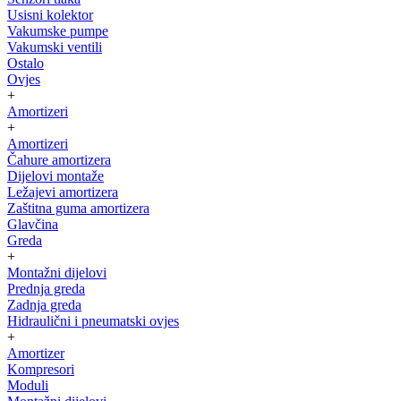
Usisni kolektor
Vakumske pumpe
Vakumski ventili
Ostalo
Ovjes
+
Amortizeri
+
Amortizeri
Čahure amortizera
Dijelovi montaže
Ležajevi amortizera
Zaštitna guma amortizera
Glavčina
Greda
+
Montažni dijelovi
Prednja greda
Zadnja greda
Hidraulični i pneumatski ovjes
+
Amortizer
Kompresori
Moduli