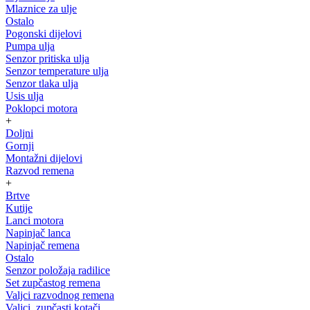
Mlaznice za ulje
Ostalo
Pogonski dijelovi
Pumpa ulja
Senzor pritiska ulja
Senzor temperature ulja
Senzor tlaka ulja
Usis ulja
Poklopci motora
+
Doljni
Gornji
Montažni dijelovi
Razvod remena
+
Brtve
Kutije
Lanci motora
Napinjač lanca
Napinjač remena
Ostalo
Senzor položaja radilice
Set zupčastog remena
Valjci razvodnog remena
Valjci, zupčasti kotači