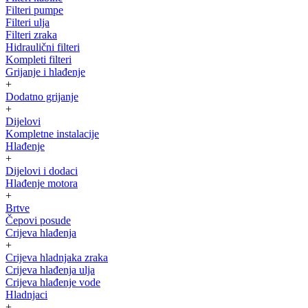
Filteri pumpe
Filteri ulja
Filteri zraka
Hidraulični filteri
Kompleti filteri
Grijanje i hlađenje
+
Dodatno grijanje
+
Dijelovi
Kompletne instalacije
Hlađenje
+
Dijelovi i dodaci
Hlađenje motora
+
Brtve
Čepovi posude
Crijeva hlađenja
+
Crijeva hladnjaka zraka
Crijeva hlađenja ulja
Crijeva hlađenje vode
Hladnjaci
+