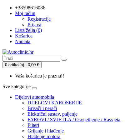
+38598616086
Moj račun
Registracija
Prijava
Lista želja (0)
Košarica
Naplata
0 artikal(a) - 0,00 €
Vaša košarica je prazna!!
Sve kategorije
Dijelovi automobila
DIJELOVI KAROSERIJE
Brisači i perači
Električni sustav, paljenje
FAROVI / SVJETLA / Osvijetljenje / Rasvjeta
Filteri
Grijanje i hlađenje
Hlađenje motora