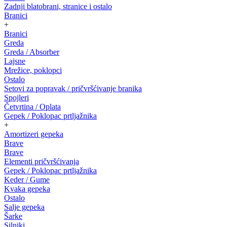
Zadnji blatobrani, stranice i ostalo
Branici
+
Branici
Greda
Greda / Absorber
Lajsne
Mrežice, poklopci
Ostalo
Setovi za popravak / pričvršćivanje branika
Spojleri
Četvrtina / Oplata
Gepek / Poklopac prtljažnika
+
Amortizeri gepeka
Brave
Brave
Elementi pričvršćivanja
Gepek / Poklopac prtljažnika
Keder / Gume
Kvaka gepeka
Ostalo
Salje gepeka
Šarke
Silniki