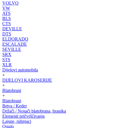
VOLVO
VW
ATS
BLS
CTS
DEVILLE
DTS
ELDORADO
ESCALADE
SEVILLE
SRX
STS
XLR
Dijelovi automobila
+
DIJELOVI KAROSERIJE
+
Blatobrani
+
Blatobrani
Brtva / Keder
Držači / Nosači blatobrana, branika
Elementi pričvršćivanja
Lajsne, rubnjaci
Ostalo