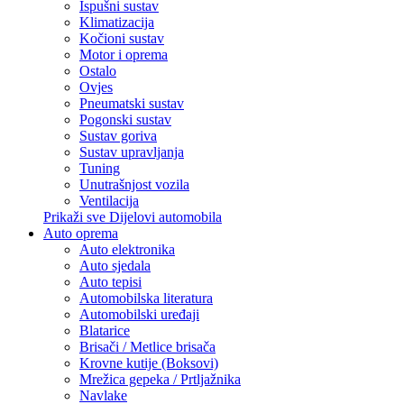
Ispušni sustav
Klimatizacija
Kočioni sustav
Motor i oprema
Ostalo
Ovjes
Pneumatski sustav
Pogonski sustav
Sustav goriva
Sustav upravljanja
Tuning
Unutrašnjost vozila
Ventilacija
Prikaži sve Dijelovi automobila
Auto oprema
Auto elektronika
Auto sjedala
Auto tepisi
Automobilska literatura
Automobilski uređaji
Blatarice
Brisači / Metlice brisača
Krovne kutije (Boksovi)
Mrežica gepeka / Prtljažnika
Navlake