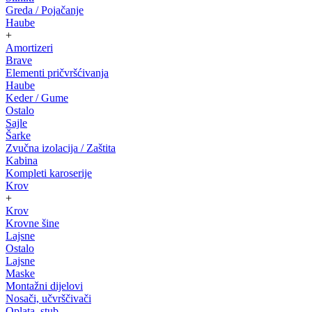
Greda / Pojačanje
Haube
+
Amortizeri
Brave
Elementi pričvršćivanja
Haube
Keder / Gume
Ostalo
Sajle
Šarke
Zvučna izolacija / Zaštita
Kabina
Kompleti karoserije
Krov
+
Krov
Krovne šine
Lajsne
Ostalo
Lajsne
Maske
Montažni dijelovi
Nosači, učvrščivači
Oplata, stub