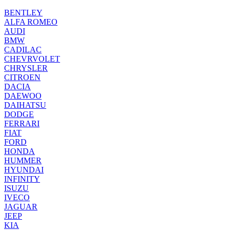
BENTLEY
ALFA ROMEO
AUDI
BMW
CADILAC
CHEVRVOLET
CHRYSLER
CITROEN
DACIA
DAEWOO
DAIHATSU
DODGE
FERRARI
FIAT
FORD
HONDA
HUMMER
HYUNDAI
INFINITY
ISUZU
IVECO
JAGUAR
JEEP
KIA