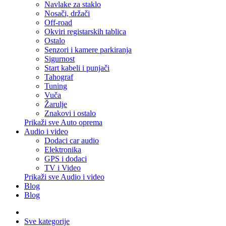
Navlake za staklo
Nosači, držači
Off-road
Okviri registarskih tablica
Ostalo
Senzori i kamere parkiranja
Sigurnost
Start kabeli i punjači
Tahograf
Tuning
Vuča
Žarulje
Znakovi i ostalo
Prikaži sve Auto oprema
Audio i video
Dodaci car audio
Elektronika
GPS i dodaci
TV i Video
Prikaži sve Audio i video
Blog
Blog
Sve kategorije