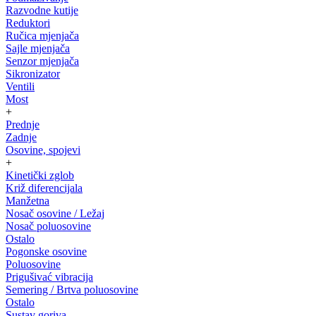
Razvodne kutije
Reduktori
Ručica mjenjača
Sajle mjenjača
Senzor mjenjača
Sikronizator
Ventili
Most
+
Prednje
Zadnje
Osovine, spojevi
+
Kinetički zglob
Križ diferencijala
Manžetna
Nosač osovine / Ležaj
Nosač poluosovine
Ostalo
Pogonske osovine
Poluosovine
Prigušivać vibracija
Semering / Brtva poluosovine
Ostalo
Sustav goriva