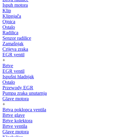
Ispuh motora
Klip
Klipnjača
Ojnica
Ostalo
Radilica
Senzor radilice
Zamašnjak
Crijeva zraka
EGR ventil
+
Brtve
EGR ventil
Ispušni hladnjak
Ostalo
Przewody EGR
Pumpa zraka unutarnja
Glave motora
+
Brtva poklopca ventila
Brtve glave
Brtve kolektora
Brtve ventila
Glave motora