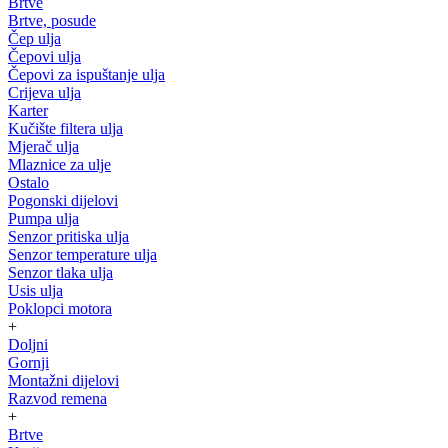
Brtve
Brtve, posude
Čep ulja
Čepovi ulja
Čepovi za ispuštanje ulja
Crijeva ulja
Karter
Kučište filtera ulja
Mjerač ulja
Mlaznice za ulje
Ostalo
Pogonski dijelovi
Pumpa ulja
Senzor pritiska ulja
Senzor temperature ulja
Senzor tlaka ulja
Usis ulja
Poklopci motora
+
Doljni
Gornji
Montažni dijelovi
Razvod remena
+
Brtve