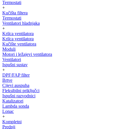
Termostati
+
Kučišta filtera
Termostati
Ventilatori hladnjaka
+
Krilca ventilatora
Krilca ventilatora
Kučište ventilatora
Moduli
Motori i ležajevi ventilatora
Ventilatori
Ispušni sustav
+
DPF/FAP filter
Brtve
Cijevi auspuha
Fleksibilni priključci
Ispušni razvodnici
Katalizatori
Lambda sonda
Lonac
+
Kompletni
Prednji