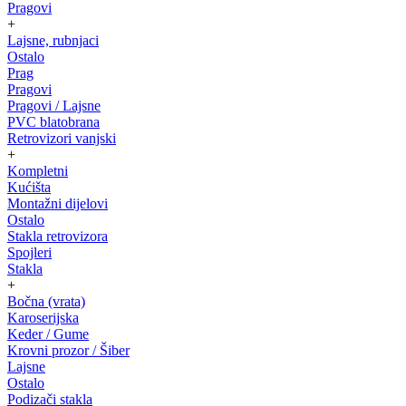
Pragovi
+
Lajsne, rubnjaci
Ostalo
Prag
Pragovi
Pragovi / Lajsne
PVC blatobrana
Retrovizori vanjski
+
Kompletni
Kućišta
Montažni dijelovi
Ostalo
Stakla retrovizora
Spojleri
Stakla
+
Bočna (vrata)
Karoserijska
Keder / Gume
Krovni prozor / Šiber
Lajsne
Ostalo
Podizači stakla