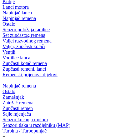
Kutije
Lanci motora
Napinjač lanca
Napinjač remena
Ostalo
Senzor položaja radilice
Set zupčastog remena
Valjci razvodnog remena
Valjci, zupčasti kotači
Ventili
Vodilice lanca
Zupčasti kotač remena
Zupčasti remeni, lanci
Remenski prijenos i dijelovi
+
Napinjač remena
Ostalo
Zamašnjak
Zatežač remena
Zupčasti remen
Sajle mjenjača
Senzor kucanja motora
Senzori tlaka u razdjelniku (MAP)
Turbina / Turbopunjač
+