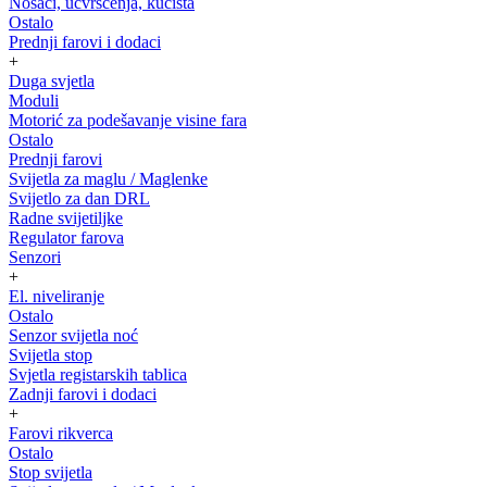
Nosači, učvršćenja, kućišta
Ostalo
Prednji farovi i dodaci
+
Duga svjetla
Moduli
Motorić za podešavanje visine fara
Ostalo
Prednji farovi
Svijetla za maglu / Maglenke
Svijetlo za dan DRL
Radne svijetiljke
Regulator farova
Senzori
+
El. niveliranje
Ostalo
Senzor svijetla noć
Svijetla stop
Svjetla registarskih tablica
Zadnji farovi i dodaci
+
Farovi rikverca
Ostalo
Stop svijetla