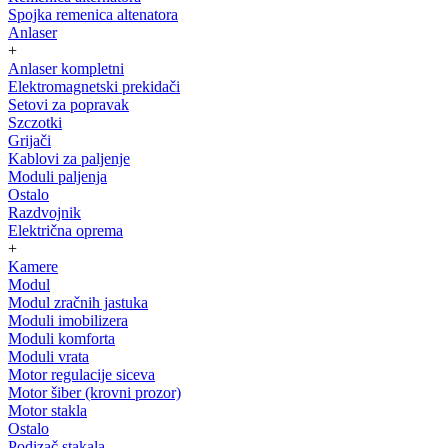
Spojka remenica altenatora
Anlaser
+
Anlaser kompletni
Elektromagnetski prekidači
Setovi za popravak
Szczotki
Grijači
Kablovi za paljenje
Moduli paljenja
Ostalo
Razdvojnik
Električna oprema
+
Kamere
Modul
Modul zračnih jastuka
Moduli imobilizera
Moduli komforta
Moduli vrata
Motor regulacije siceva
Motor šiber (krovni prozor)
Motor stakla
Ostalo
Podizač stakala