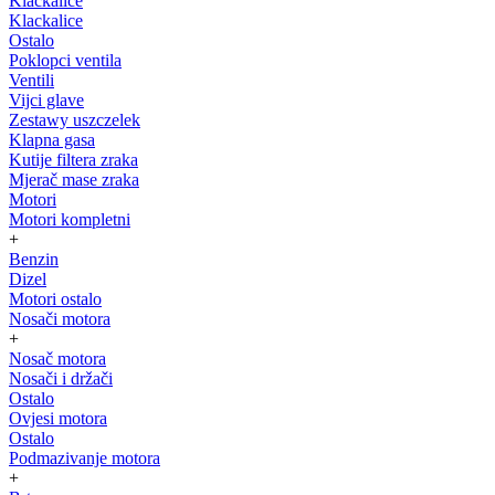
Klackalice
Klackalice
Ostalo
Poklopci ventila
Ventili
Vijci glave
Zestawy uszczelek
Klapna gasa
Kutije filtera zraka
Mjerač mase zraka
Motori
Motori kompletni
+
Benzin
Dizel
Motori ostalo
Nosači motora
+
Nosač motora
Nosači i držači
Ostalo
Ovjesi motora
Ostalo
Podmazivanje motora
+