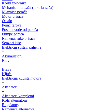
Korki zbiornika
Mehanizmi brisača (ruke brisača)
Mlaznice perača
Motor brisača
Ostalo
Perač farova
Posuda vode od perača
Pumpe perača
Ramena, ruke brisača
Senzori kiše
Električni sustav, paljenje
+
Akumulatori
Brave
+
Brave
Ključi
Električna kučišta motora
+
Altenatori
+
Altenatori kompletni
Koła alternatora
Regulatory
Remenica alternatora