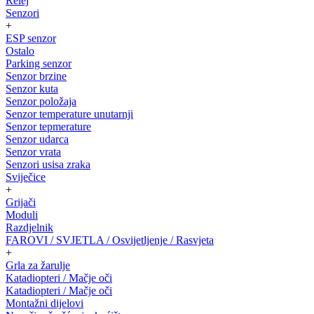
Relej
Senzori
+
ESP senzor
Ostalo
Parking senzor
Senzor brzine
Senzor kuta
Senzor položaja
Senzor temperature unutarnji
Senzor tepmerature
Senzor udarca
Senzor vrata
Senzori usisa zraka
Sviječice
+
Grijači
Moduli
Razdjelnik
FAROVI / SVJETLA / Osvijetljenje / Rasvjeta
+
Grla za žarulje
Katadiopteri / Mačje oči
Katadiopteri / Mačje oči
Montažni dijelovi