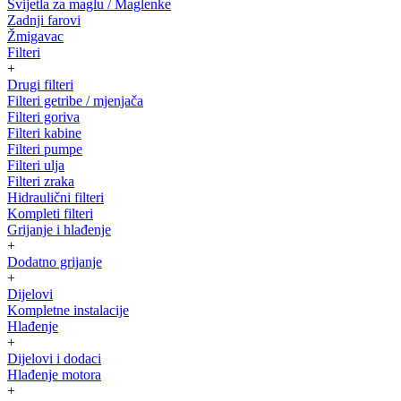
Svijetla za maglu / Maglenke
Zadnji farovi
Žmigavac
Filteri
+
Drugi filteri
Filteri getribe / mjenjača
Filteri goriva
Filteri kabine
Filteri pumpe
Filteri ulja
Filteri zraka
Hidraulični filteri
Kompleti filteri
Grijanje i hlađenje
+
Dodatno grijanje
+
Dijelovi
Kompletne instalacije
Hlađenje
+
Dijelovi i dodaci
Hlađenje motora
+