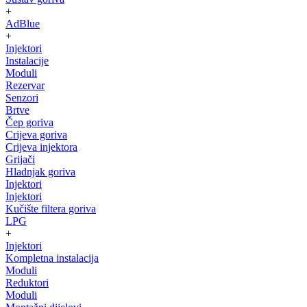
+
AdBlue
+
Injektori
Instalacije
Moduli
Rezervar
Senzori
Brtve
Čep goriva
Crijeva goriva
Crijeva injektora
Grijači
Hladnjak goriva
Injektori
Injektori
Kučište filtera goriva
LPG
+
Injektori
Kompletna instalacija
Moduli
Reduktori
Moduli