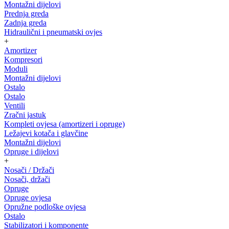
Montažni dijelovi
Prednja greda
Zadnja greda
Hidraulični i pneumatski ovjes
+
Amortizer
Kompresori
Moduli
Montažni dijelovi
Ostalo
Ostalo
Ventili
Zračni jastuk
Kompleti ovjesa (amortizeri i opruge)
Ležajevi kotača i glavčine
Montažni dijelovi
Opruge i dijelovi
+
Nosači / Držači
Nosači, držači
Opruge
Opruge ovjesa
Opružne podloške ovjesa
Ostalo
Stabilizatori i komponente