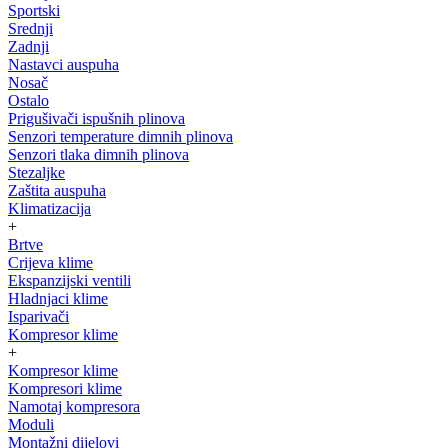
Sportski
Srednji
Zadnji
Nastavci auspuha
Nosač
Ostalo
Prigušivači ispušnih plinova
Senzori temperature dimnih plinova
Senzori tlaka dimnih plinova
Stezaljke
Zaštita auspuha
Klimatizacija
+
Brtve
Crijeva klime
Ekspanzijski ventili
Hladnjaci klime
Isparivači
Kompresor klime
+
Kompresor klime
Kompresori klime
Namotaj kompresora
Moduli
Montažni dijelovi