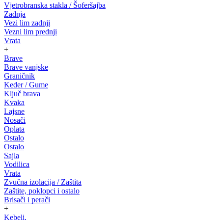
Vjetrobranska stakla / Šoferšajba
Zadnja
Vezi lim zadnji
Vezni lim prednji
Vrata
+
Brave
Brave vanjske
Graničnik
Keder / Gume
Ključ brava
Kvaka
Lajsne
Nosači
Oplata
Ostalo
Ostalo
Sajla
Vodilica
Vrata
Zvučna izolacija / Zaštita
Zaštite, poklopci i ostalo
Brisači i perači
+
Kebeli,