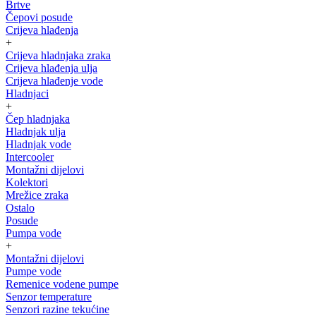
Brtve
Čepovi posude
Crijeva hlađenja
+
Crijeva hladnjaka zraka
Crijeva hlađenja ulja
Crijeva hlađenje vode
Hladnjaci
+
Čep hladnjaka
Hladnjak ulja
Hladnjak vode
Intercooler
Montažni dijelovi
Kolektori
Mrežice zraka
Ostalo
Posude
Pumpa vode
+
Montažni dijelovi
Pumpe vode
Remenice vodene pumpe
Senzor temperature
Senzori razine tekućine