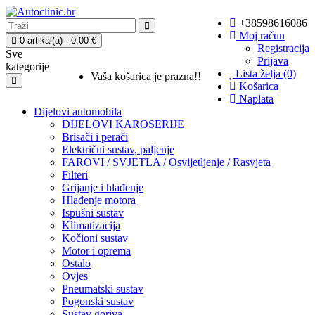
+38598616086
Moj račun
0 artikal(a) - 0,00 €
Registracija
Sve
Prijava
kategorije
Lista želja (0)
Vaša košarica je prazna!!
Košarica
Naplata
Dijelovi automobila
DIJELOVI KAROSERIJE
Brisači i perači
Električni sustav, paljenje
FAROVI / SVJETLA / Osvijetljenje / Rasvjeta
Filteri
Grijanje i hlađenje
Hlađenje motora
Ispušni sustav
Klimatizacija
Kočioni sustav
Motor i oprema
Ostalo
Ovjes
Pneumatski sustav
Pogonski sustav
Sustav goriva