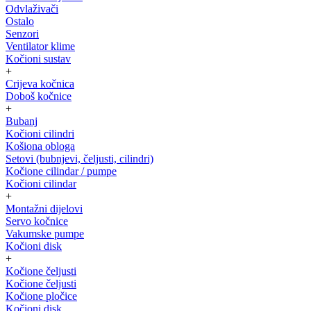
Odvlaživači
Ostalo
Senzori
Ventilator klime
Kočioni sustav
+
Crijeva kočnica
Doboš kočnice
+
Bubanj
Kočioni cilindri
Košiona obloga
Setovi (bubnjevi, čeljusti, cilindri)
Kočione cilindar / pumpe
Kočioni cilindar
+
Montažni dijelovi
Servo kočnice
Vakumske pumpe
Kočioni disk
+
Kočione čeljusti
Kočione čeljusti
Kočione pločice
Kočioni disk