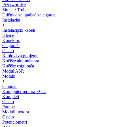
Przetwornice
Sirena / Truba
Utičnice za upaljač za cigarete
Instalacija
+
Instalacijski kabeli
Kleme
Konektori
Osigurači
Ostalo
Kablovi za punjenje
Kučište akumulatora
Kučište osigurača
Modul ASR
Moduli
+
Cilindar
Kompjuter motora ECU
Kompleti
Ostalo
Pumpe
Moduli motora
Ostalo
Potenciometri