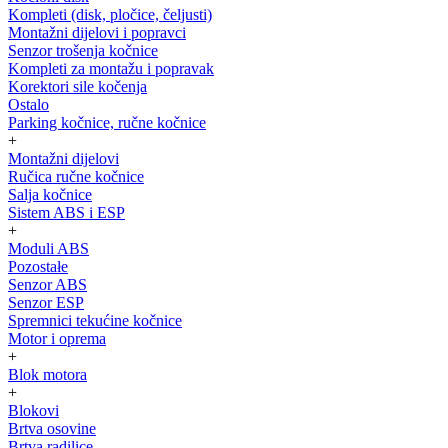
Kompleti (disk, pločice, čeljusti)
Montažni dijelovi i popravci
Senzor trošenja kočnice
Kompleti za montažu i popravak
Korektori sile kočenja
Ostalo
Parking kočnice, ručne kočnice
+
Montažni dijelovi
Ručica ručne kočnice
Salja kočnice
Sistem ABS i ESP
+
Moduli ABS
Pozostałe
Senzor ABS
Senzor ESP
Spremnici tekućine kočnice
Motor i oprema
+
Blok motora
+
Blokovi
Brtva osovine
Brtva radilice