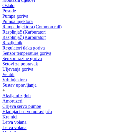
Montažni dijelovi
Ostalo
Posude
Pumpa goriva
Pumpa injektora
Rampa injektora (Common rail)
Rasplinjač (Karburator)
Rasplinjač (Karburator)
Razdjelnik
Regulatori tlaka goriva
Senzor temperature goriva
Senzori razine goriva
Setovi za popravak
Uljevanja goriva
Ventili
Vrh injektora
Sustav upravljanja
+
Aksijalni zglob
Amortizeri
Crijeva servo pumpe
Hladnjaci servo upravljača
Krajnici
Letva volana
Letva volana