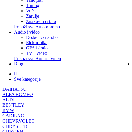
Tahograf
Tuning
Vuča
Žarulje
Znakovi i ostalo
Prikaži sve Auto oprema
Audio i video
Dodaci car audio
Elektronika
GPS i dodaci
TV i Video
Prikaži sve Audio i video
Blog
Sve kategorije
DAIHATSU
ALFA ROMEO
AUDI
BENTLEY
BMW
CADILAC
CHEVRVOLET
CHRYSLER
CITROEN