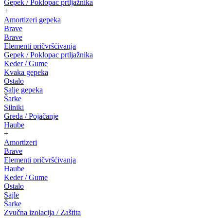
Gepek / Poklopac prtljažnika
+
Amortizeri gepeka
Brave
Brave
Elementi pričvršćivanja
Gepek / Poklopac prtljažnika
Keder / Gume
Kvaka gepeka
Ostalo
Salje gepeka
Šarke
Silniki
Greda / Pojačanje
Haube
+
Amortizeri
Brave
Elementi pričvršćivanja
Haube
Keder / Gume
Ostalo
Sajle
Šarke
Zvučna izolacija / Zaštita