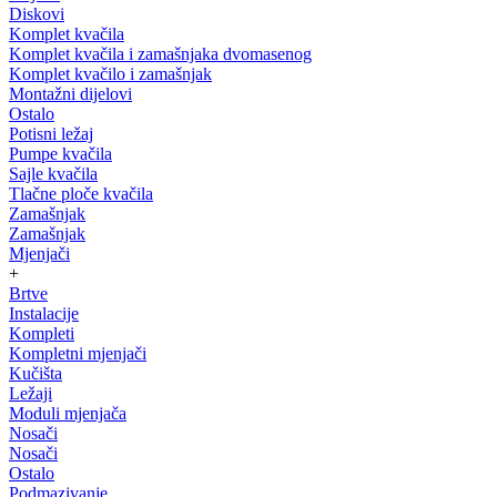
Diskovi
Komplet kvačila
Komplet kvačila i zamašnjaka dvomasenog
Komplet kvačilo i zamašnjak
Montažni dijelovi
Ostalo
Potisni ležaj
Pumpe kvačila
Sajle kvačila
Tlačne ploče kvačila
Zamašnjak
Zamašnjak
Mjenjači
+
Brtve
Instalacije
Kompleti
Kompletni mjenjači
Kučišta
Ležaji
Moduli mjenjača
Nosači
Nosači
Ostalo
Podmazivanje