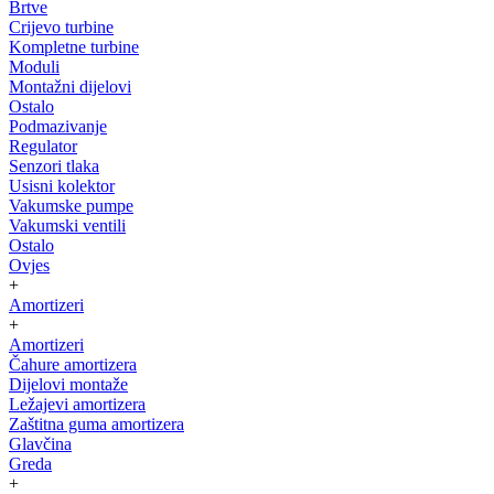
Brtve
Crijevo turbine
Kompletne turbine
Moduli
Montažni dijelovi
Ostalo
Podmazivanje
Regulator
Senzori tlaka
Usisni kolektor
Vakumske pumpe
Vakumski ventili
Ostalo
Ovjes
+
Amortizeri
+
Amortizeri
Čahure amortizera
Dijelovi montaže
Ležajevi amortizera
Zaštitna guma amortizera
Glavčina
Greda
+