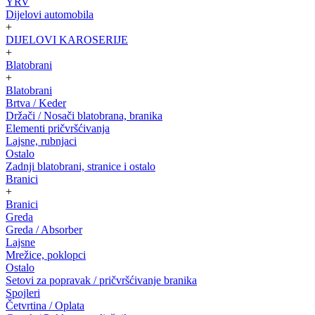
YRV
Dijelovi automobila
+
DIJELOVI KAROSERIJE
+
Blatobrani
+
Blatobrani
Brtva / Keder
Držači / Nosači blatobrana, branika
Elementi pričvršćivanja
Lajsne, rubnjaci
Ostalo
Zadnji blatobrani, stranice i ostalo
Branici
+
Branici
Greda
Greda / Absorber
Lajsne
Mrežice, poklopci
Ostalo
Setovi za popravak / pričvršćivanje branika
Spojleri
Četvrtina / Oplata