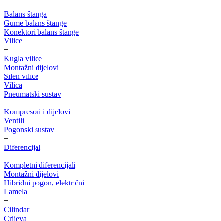
+
Balans štanga
Gume balans štange
Konektori balans štange
Vilice
+
Kugla vilice
Montažni dijelovi
Silen vilice
Vilica
Pneumatski sustav
+
Kompresori i dijelovi
Ventili
Pogonski sustav
+
Diferencijal
+
Kompletni diferencijali
Montažni dijelovi
Hibridni pogon, električni
Lamela
+
Cilindar
Crijeva