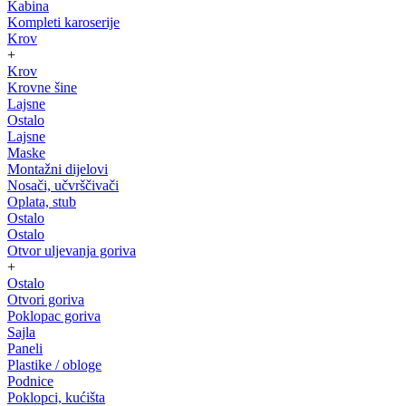
Kabina
Kompleti karoserije
Krov
+
Krov
Krovne šine
Lajsne
Ostalo
Lajsne
Maske
Montažni dijelovi
Nosači, učvrščivači
Oplata, stub
Ostalo
Ostalo
Otvor uljevanja goriva
+
Ostalo
Otvori goriva
Poklopac goriva
Sajla
Paneli
Plastike / obloge
Podnice
Poklopci, kućišta