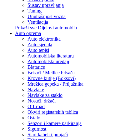
Sustav upravljanja
Tuning
Unutrašnjost vozila
Ventilacija
Prikaži sve Dijelovi automobila
Auto oprema
Auto elektronika
Auto sjedala
Auto tepisi
Automobilska literatura
Automobilski uređaji
Blatarice
Brisači / Metlice brisača
Krovne kutije (Boksovi)
Mrežica gepeka / Prtljažnika
Navlake
Navlake za staklo
Nosači, držači
Off-road
Okviri registarskih tablica
Ostalo
Senzori i kamere parkiranja
Sigurnost
Start kabeli i punjači