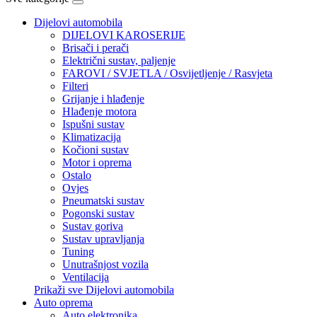
Dijelovi automobila
DIJELOVI KAROSERIJE
Brisači i perači
Električni sustav, paljenje
FAROVI / SVJETLA / Osvijetljenje / Rasvjeta
Filteri
Grijanje i hlađenje
Hlađenje motora
Ispušni sustav
Klimatizacija
Kočioni sustav
Motor i oprema
Ostalo
Ovjes
Pneumatski sustav
Pogonski sustav
Sustav goriva
Sustav upravljanja
Tuning
Unutrašnjost vozila
Ventilacija
Prikaži sve Dijelovi automobila
Auto oprema
Auto elektronika