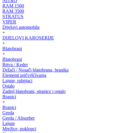
NITRO
RAM 1500
RAM 3500
STRATUS
VIPER
Dijelovi automobila
+
DIJELOVI KAROSERIJE
+
Blatobrani
+
Blatobrani
Brtva / Keder
Držači / Nosači blatobrana, branika
Elementi pričvršćivanja
Lajsne, rubnjaci
Ostalo
Zadnji blatobrani, stranice i ostalo
Branici
+
Branici
Greda
Greda / Absorber
Lajsne
Mrežice, poklopci