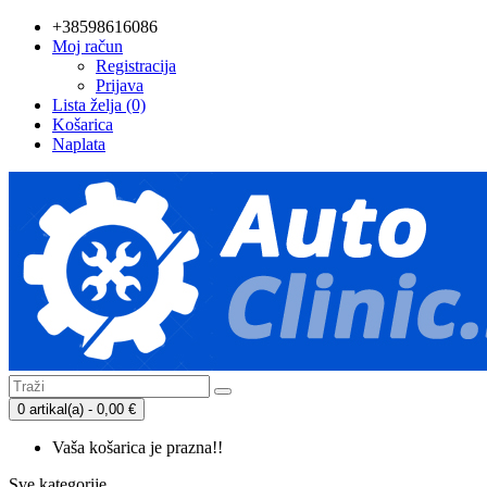
+38598616086
Moj račun
Registracija
Prijava
Lista želja (0)
Košarica
Naplata
0 artikal(a) - 0,00 €
Vaša košarica je prazna!!
Sve kategorije