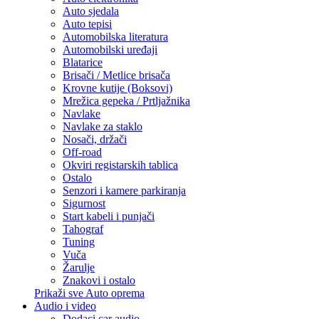
Auto sjedala
Auto tepisi
Automobilska literatura
Automobilski uređaji
Blatarice
Brisači / Metlice brisača
Krovne kutije (Boksovi)
Mrežica gepeka / Prtljažnika
Navlake
Navlake za staklo
Nosači, držači
Off-road
Okviri registarskih tablica
Ostalo
Senzori i kamere parkiranja
Sigurnost
Start kabeli i punjači
Tahograf
Tuning
Vuča
Žarulje
Znakovi i ostalo
Prikaži sve Auto oprema
Audio i video
Dodaci car audio