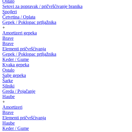
Ostalo
Setovi za popravak / pričvršćivanje branika
Spojleri
Četvrtina / Oplata
Gepek / Poklopac prtljažnika
+
Amortizeri gepeka
Brave
Brave
Elementi pričvršćivanja
Gepek / Poklopac prtljažnika
Keder / Gume
Kvaka gepeka
Ostalo
Salje gepeka
Šarke
Silniki
Greda / Pojačanje
Haube
+
Amortizeri
Brave
Elementi pričvršćivanja
Haube
Keder / Gume