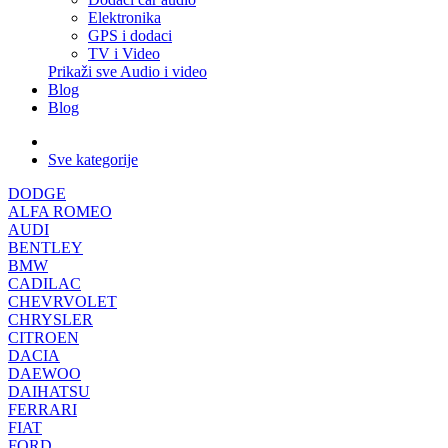
Elektronika
GPS i dodaci
TV i Video
Prikaži sve Audio i video
Blog
Blog
Sve kategorije
DODGE
ALFA ROMEO
AUDI
BENTLEY
BMW
CADILAC
CHEVRVOLET
CHRYSLER
CITROEN
DACIA
DAEWOO
DAIHATSU
FERRARI
FIAT
FORD