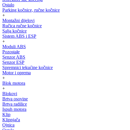
Ostalo
Parking kočnice, ručne kočnice
+
Montažni dijelovi
Ručica ručne kočnice
Salja kočnice
Sistem ABS i ESP
+
Moduli ABS
Pozostałe
Senzor ABS
Senzor ESP
Spremnici tekućine kočnice
Motor i oprema
+
Blok motora
+
Blokovi
Brtva osovine
Brtva radilice
Ispuh motora
Klip
Klipnjača
Ojnica