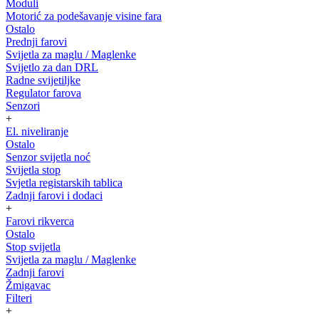
Moduli
Motorić za podešavanje visine fara
Ostalo
Prednji farovi
Svijetla za maglu / Maglenke
Svijetlo za dan DRL
Radne svijetiljke
Regulator farova
Senzori
+
El. niveliranje
Ostalo
Senzor svijetla noć
Svijetla stop
Svjetla registarskih tablica
Zadnji farovi i dodaci
+
Farovi rikverca
Ostalo
Stop svijetla
Svijetla za maglu / Maglenke
Zadnji farovi
Žmigavac
Filteri
+