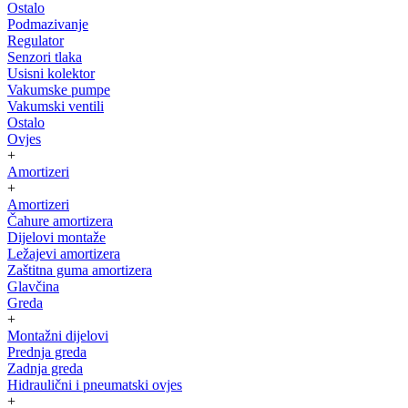
Ostalo
Podmazivanje
Regulator
Senzori tlaka
Usisni kolektor
Vakumske pumpe
Vakumski ventili
Ostalo
Ovjes
+
Amortizeri
+
Amortizeri
Čahure amortizera
Dijelovi montaže
Ležajevi amortizera
Zaštitna guma amortizera
Glavčina
Greda
+
Montažni dijelovi
Prednja greda
Zadnja greda
Hidraulični i pneumatski ovjes
+