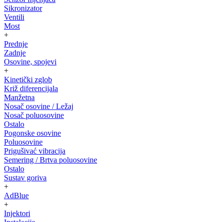
Sikronizator
Ventili
Most
+
Prednje
Zadnje
Osovine, spojevi
+
Kinetički zglob
Križ diferencijala
Manžetna
Nosač osovine / Ležaj
Nosač poluosovine
Ostalo
Pogonske osovine
Poluosovine
Prigušivać vibracija
Semering / Brtva poluosovine
Ostalo
Sustav goriva
+
AdBlue
+
Injektori