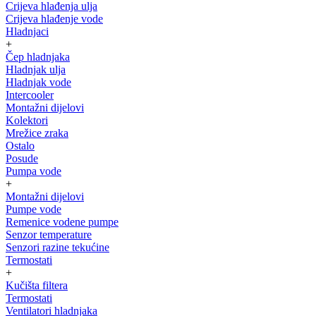
Crijeva hlađenja ulja
Crijeva hlađenje vode
Hladnjaci
+
Čep hladnjaka
Hladnjak ulja
Hladnjak vode
Intercooler
Montažni dijelovi
Kolektori
Mrežice zraka
Ostalo
Posude
Pumpa vode
+
Montažni dijelovi
Pumpe vode
Remenice vodene pumpe
Senzor temperature
Senzori razine tekućine
Termostati
+
Kučišta filtera
Termostati
Ventilatori hladnjaka