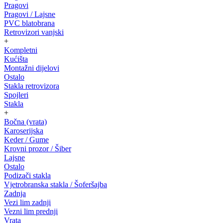
Pragovi
Pragovi / Lajsne
PVC blatobrana
Retrovizori vanjski
+
Kompletni
Kućišta
Montažni dijelovi
Ostalo
Stakla retrovizora
Spojleri
Stakla
+
Bočna (vrata)
Karoserijska
Keder / Gume
Krovni prozor / Šiber
Lajsne
Ostalo
Podizači stakla
Vjetrobranska stakla / Šoferšajba
Zadnja
Vezi lim zadnji
Vezni lim prednji
Vrata