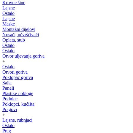
Krovne šine
Lajsne
Ostalo
Lajsne
Maske
Montažni dijelovi
Nosači, učvrščivači
Oplata, stub
Ostalo
Ostalo
Otvor uljevanja goriva
+
Ostalo
Otvori goriva
Poklopac goriva
Sajla
Paneli
Plastike / obloge
Podnice
Poklopci, kućišta
Pragovi
+
Lajsne, rubnjaci
Ostalo
Prag