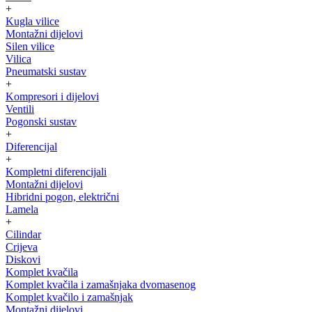
+
Kugla vilice
Montažni dijelovi
Silen vilice
Vilica
Pneumatski sustav
+
Kompresori i dijelovi
Ventili
Pogonski sustav
+
Diferencijal
+
Kompletni diferencijali
Montažni dijelovi
Hibridni pogon, električni
Lamela
+
Cilindar
Crijeva
Diskovi
Komplet kvačila
Komplet kvačila i zamašnjaka dvomasenog
Komplet kvačilo i zamašnjak
Montažni dijelovi