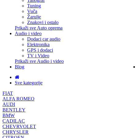
Tahograf
Tuning
Vuča
Žarulje
Znakovi i ostalo
Prikaži sve Auto oprema
Audio i video
Dodaci car audio
Elektronika
GPS i dodaci
TV i Video
Prikaži sve Audio i video
Blog
Sve kategorije
FIAT
ALFA ROMEO
AUDI
BENTLEY
BMW
CADILAC
CHEVRVOLET
CHRYSLER
CITROEN