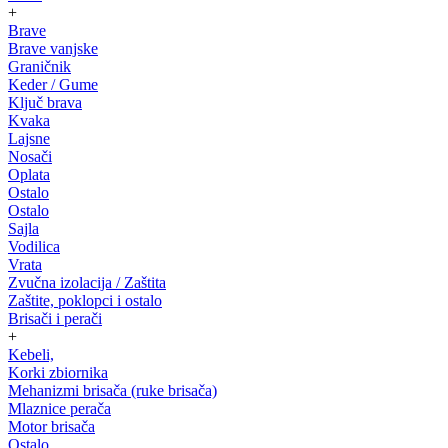
+
Brave
Brave vanjske
Graničnik
Keder / Gume
Ključ brava
Kvaka
Lajsne
Nosači
Oplata
Ostalo
Ostalo
Sajla
Vodilica
Vrata
Zvučna izolacija / Zaštita
Zaštite, poklopci i ostalo
Brisači i perači
+
Kebeli,
Korki zbiornika
Mehanizmi brisača (ruke brisača)
Mlaznice perača
Motor brisača
Ostalo