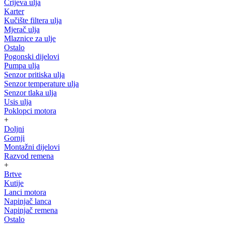
Crijeva ulja
Karter
Kučište filtera ulja
Mjerač ulja
Mlaznice za ulje
Ostalo
Pogonski dijelovi
Pumpa ulja
Senzor pritiska ulja
Senzor temperature ulja
Senzor tlaka ulja
Usis ulja
Poklopci motora
+
Doljni
Gornji
Montažni dijelovi
Razvod remena
+
Brtve
Kutije
Lanci motora
Napinjač lanca
Napinjač remena
Ostalo