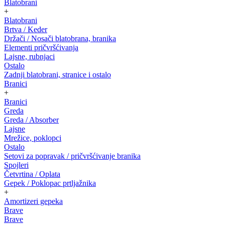
Blatobrani
+
Blatobrani
Brtva / Keder
Držači / Nosači blatobrana, branika
Elementi pričvršćivanja
Lajsne, rubnjaci
Ostalo
Zadnji blatobrani, stranice i ostalo
Branici
+
Branici
Greda
Greda / Absorber
Lajsne
Mrežice, poklopci
Ostalo
Setovi za popravak / pričvršćivanje branika
Spojleri
Četvrtina / Oplata
Gepek / Poklopac prtljažnika
+
Amortizeri gepeka
Brave
Brave