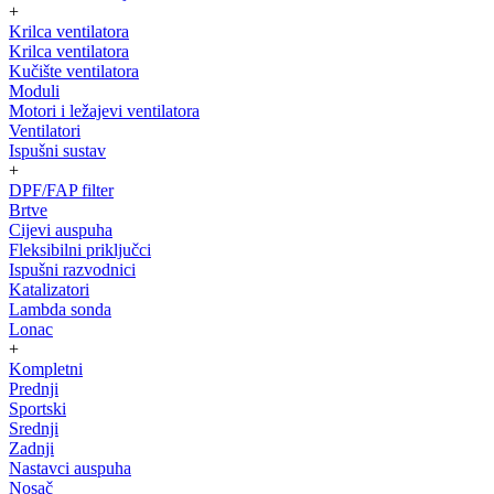
+
Krilca ventilatora
Krilca ventilatora
Kučište ventilatora
Moduli
Motori i ležajevi ventilatora
Ventilatori
Ispušni sustav
+
DPF/FAP filter
Brtve
Cijevi auspuha
Fleksibilni priključci
Ispušni razvodnici
Katalizatori
Lambda sonda
Lonac
+
Kompletni
Prednji
Sportski
Srednji
Zadnji
Nastavci auspuha
Nosač