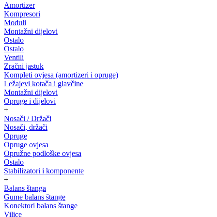
Amortizer
Kompresori
Moduli
Montažni dijelovi
Ostalo
Ostalo
Ventili
Zračni jastuk
Kompleti ovjesa (amortizeri i opruge)
Ležajevi kotača i glavčine
Montažni dijelovi
Opruge i dijelovi
+
Nosači / Držači
Nosači, držači
Opruge
Opruge ovjesa
Opružne podloške ovjesa
Ostalo
Stabilizatori i komponente
+
Balans štanga
Gume balans štange
Konektori balans štange
Vilice