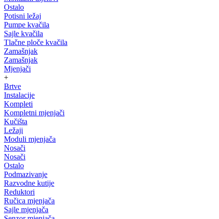
Ostalo
Potisni ležaj
Pumpe kvačila
Sajle kvačila
Tlačne ploče kvačila
Zamašnjak
Zamašnjak
Mjenjači
+
Brtve
Instalacije
Kompleti
Kompletni mjenjači
Kučišta
Ležaji
Moduli mjenjača
Nosači
Nosači
Ostalo
Podmazivanje
Razvodne kutije
Reduktori
Ručica mjenjača
Sajle mjenjača
Senzor mjenjača