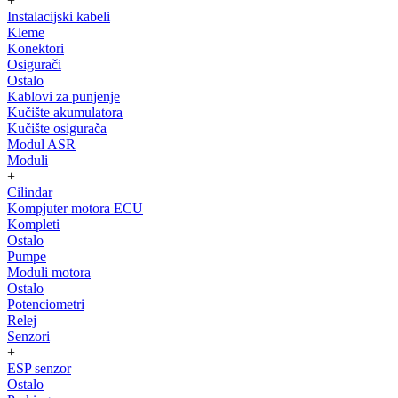
+
Instalacijski kabeli
Kleme
Konektori
Osigurači
Ostalo
Kablovi za punjenje
Kučište akumulatora
Kučište osigurača
Modul ASR
Moduli
+
Cilindar
Kompjuter motora ECU
Kompleti
Ostalo
Pumpe
Moduli motora
Ostalo
Potenciometri
Relej
Senzori
+
ESP senzor
Ostalo