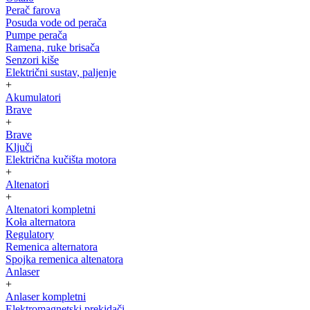
Perač farova
Posuda vode od perača
Pumpe perača
Ramena, ruke brisača
Senzori kiše
Električni sustav, paljenje
+
Akumulatori
Brave
+
Brave
Ključi
Električna kučišta motora
+
Altenatori
+
Altenatori kompletni
Koła alternatora
Regulatory
Remenica alternatora
Spojka remenica altenatora
Anlaser
+
Anlaser kompletni
Elektromagnetski prekidači