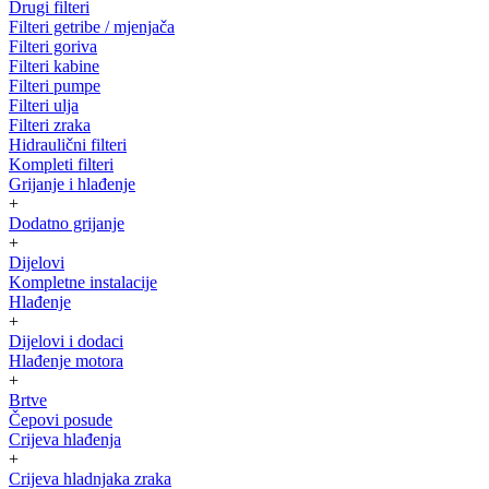
Drugi filteri
Filteri getribe / mjenjača
Filteri goriva
Filteri kabine
Filteri pumpe
Filteri ulja
Filteri zraka
Hidraulični filteri
Kompleti filteri
Grijanje i hlađenje
+
Dodatno grijanje
+
Dijelovi
Kompletne instalacije
Hlađenje
+
Dijelovi i dodaci
Hlađenje motora
+
Brtve
Čepovi posude
Crijeva hlađenja
+
Crijeva hladnjaka zraka