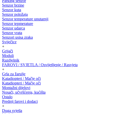
Parking senzor
Senzor brzine
Senzor kuta
Senzor položaja
Senzor temperature unutarnji
Senzor tepmerature
Senzor udarca
Senzor vrata
Senzori usisa zraka
Sviječice
+
Grijači
Moduli
Razdjelnik
FAROVI / SVJETLA / Osvijetljenje / Rasvjeta
+
Grla za žarulje
Katadiopteri / Mačje oči
Katadiopteri / Mačje oči
Montažni dijelovi
Nosači, učvršćenja, kućišta
Ostalo
Prednji farovi i dodaci
+
Duga svjetla