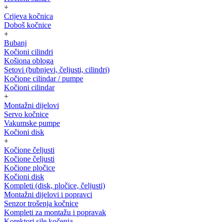
+
Crijeva kočnica
Doboš kočnice
+
Bubanj
Kočioni cilindri
Košiona obloga
Setovi (bubnjevi, čeljusti, cilindri)
Kočione cilindar / pumpe
Kočioni cilindar
+
Montažni dijelovi
Servo kočnice
Vakumske pumpe
Kočioni disk
+
Kočione čeljusti
Kočione čeljusti
Kočione pločice
Kočioni disk
Kompleti (disk, pločice, čeljusti)
Montažni dijelovi i popravci
Senzor trošenja kočnice
Kompleti za montažu i popravak
Korektori sile kočenja