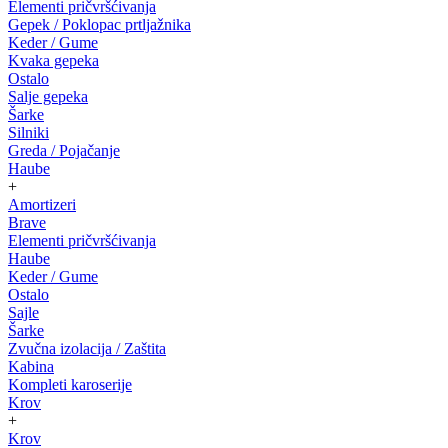
Elementi pričvršćivanja
Gepek / Poklopac prtljažnika
Keder / Gume
Kvaka gepeka
Ostalo
Salje gepeka
Šarke
Silniki
Greda / Pojačanje
Haube
+
Amortizeri
Brave
Elementi pričvršćivanja
Haube
Keder / Gume
Ostalo
Sajle
Šarke
Zvučna izolacija / Zaštita
Kabina
Kompleti karoserije
Krov
+
Krov