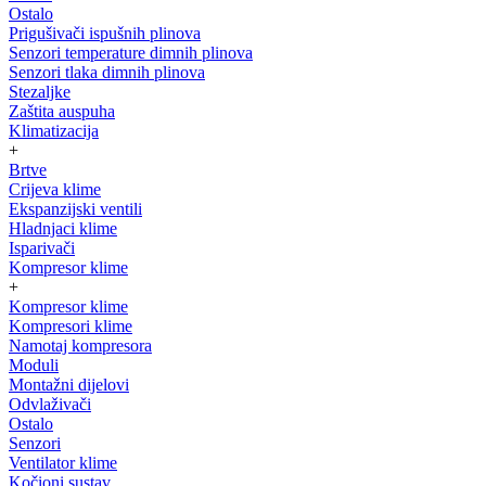
Ostalo
Prigušivači ispušnih plinova
Senzori temperature dimnih plinova
Senzori tlaka dimnih plinova
Stezaljke
Zaštita auspuha
Klimatizacija
+
Brtve
Crijeva klime
Ekspanzijski ventili
Hladnjaci klime
Isparivači
Kompresor klime
+
Kompresor klime
Kompresori klime
Namotaj kompresora
Moduli
Montažni dijelovi
Odvlaživači
Ostalo
Senzori
Ventilator klime
Kočioni sustav