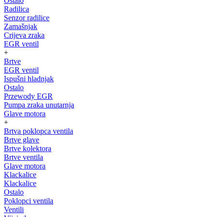
Ostalo
Radilica
Senzor radilice
Zamašnjak
Crijeva zraka
EGR ventil
+
Brtve
EGR ventil
Ispušni hladnjak
Ostalo
Przewody EGR
Pumpa zraka unutarnja
Glave motora
+
Brtva poklopca ventila
Brtve glave
Brtve kolektora
Brtve ventila
Glave motora
Klackalice
Klackalice
Ostalo
Poklopci ventila
Ventili