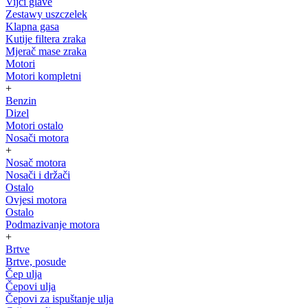
Vijci glave
Zestawy uszczelek
Klapna gasa
Kutije filtera zraka
Mjerač mase zraka
Motori
Motori kompletni
+
Benzin
Dizel
Motori ostalo
Nosači motora
+
Nosač motora
Nosači i držači
Ostalo
Ovjesi motora
Ostalo
Podmazivanje motora
+
Brtve
Brtve, posude
Čep ulja
Čepovi ulja
Čepovi za ispuštanje ulja