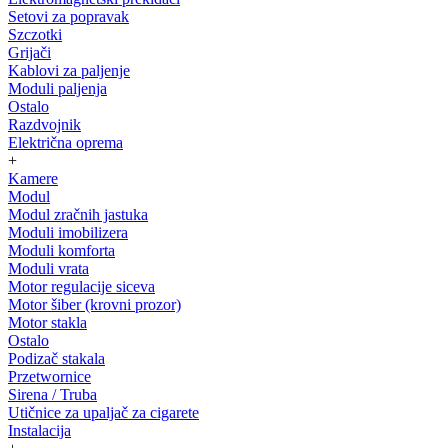
Setovi za popravak
Szczotki
Grijači
Kablovi za paljenje
Moduli paljenja
Ostalo
Razdvojnik
Električna oprema
+
Kamere
Modul
Modul zračnih jastuka
Moduli imobilizera
Moduli komforta
Moduli vrata
Motor regulacije siceva
Motor šiber (krovni prozor)
Motor stakla
Ostalo
Podizač stakala
Przetwornice
Sirena / Truba
Utičnice za upaljač za cigarete
Instalacija