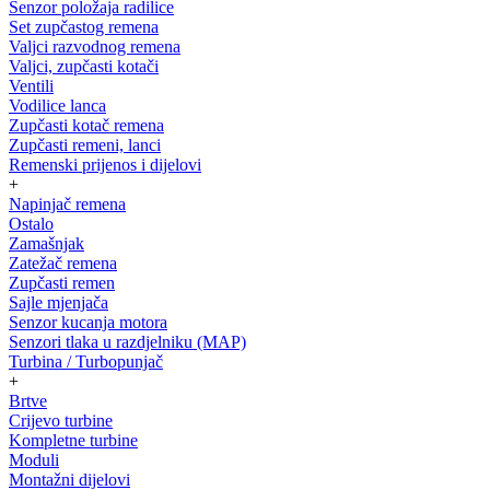
Senzor položaja radilice
Set zupčastog remena
Valjci razvodnog remena
Valjci, zupčasti kotači
Ventili
Vodilice lanca
Zupčasti kotač remena
Zupčasti remeni, lanci
Remenski prijenos i dijelovi
+
Napinjač remena
Ostalo
Zamašnjak
Zatežač remena
Zupčasti remen
Sajle mjenjača
Senzor kucanja motora
Senzori tlaka u razdjelniku (MAP)
Turbina / Turbopunjač
+
Brtve
Crijevo turbine
Kompletne turbine
Moduli
Montažni dijelovi