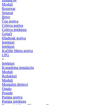
Instalacije
Moduli
Rezervar
Senzori
Brtve
Čep goriva
Crijeva goriva
Crijeva injektora
Grijači
Hladnjak goriva
Injektori
Injektori
Kučište filtera goriva
LPG
+
Injektori
Kompletna instalacija
Moduli
Reduktori
Moduli
Montažni dijelovi
Ostalo
Posude
Pumpa goriva
Pumpa injektora