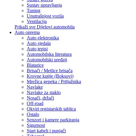
Sustav upravljanja
Tuning
Unutrašnjost vozila
Ventilacija
Prikaži sve Dijelovi automobila
Auto oprema
Auto elektronika
Auto sjedala
Auto tepisi
Automobilska literatura
Automobilski uređaji
Blatarice
Brisači / Metlice brisača
Krovne kutije (Boksovi)
Mrežica gepeka / Prtljažnika
Navlake
Navlake za staklo
Nosači, držači
Off-road
Okviri registarskih tablica
Ostalo
Senzori i kamere parkiranja
Sigurnost
Start kabeli i punjači