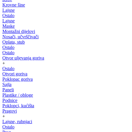
Krovne šine
Lajsne
Ostalo
Lajsne
Maske
Montažni dijelovi
Nosači, učvrščivači
Oplata, stub
Ostalo
Ostalo
Otvor uljevanja goriva
+
Ostalo
Otvori goriva
Poklopac goriva
Sajla
Paneli
Plastike / obloge
Podnice
Poklopci, kućišta
Pragovi
+
Lajsne, rubnjaci
Ostalo