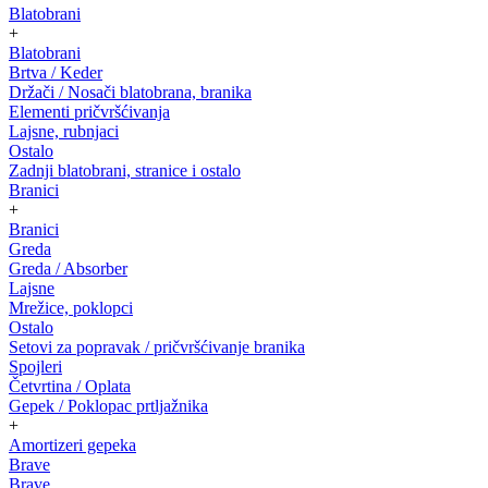
Blatobrani
+
Blatobrani
Brtva / Keder
Držači / Nosači blatobrana, branika
Elementi pričvršćivanja
Lajsne, rubnjaci
Ostalo
Zadnji blatobrani, stranice i ostalo
Branici
+
Branici
Greda
Greda / Absorber
Lajsne
Mrežice, poklopci
Ostalo
Setovi za popravak / pričvršćivanje branika
Spojleri
Četvrtina / Oplata
Gepek / Poklopac prtljažnika
+
Amortizeri gepeka
Brave
Brave