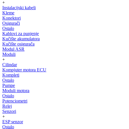
+
Instalacijski kabeli
Kleme
Konektori
Osigurači
Ostalo
Kablovi za punjenje
Kučište akumulatora
Kučište osigurača
Modul ASR
Moduli
+
Cilindar
Kompjuter motora ECU
Kompleti
Ostalo
Pumpe
Moduli motora
Ostalo
Potenciometri
Relej
Senzori
+
ESP senzor
Ostalo