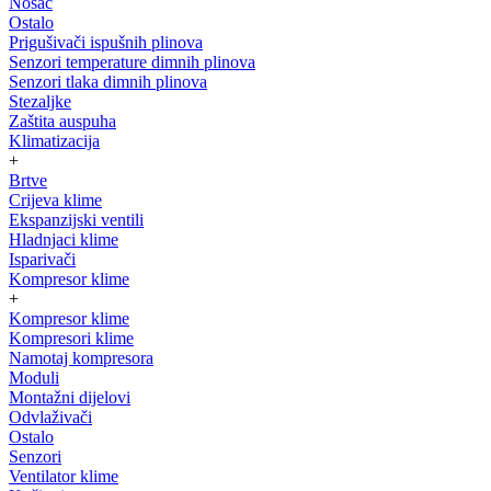
Nosač
Ostalo
Prigušivači ispušnih plinova
Senzori temperature dimnih plinova
Senzori tlaka dimnih plinova
Stezaljke
Zaštita auspuha
Klimatizacija
+
Brtve
Crijeva klime
Ekspanzijski ventili
Hladnjaci klime
Isparivači
Kompresor klime
+
Kompresor klime
Kompresori klime
Namotaj kompresora
Moduli
Montažni dijelovi
Odvlaživači
Ostalo
Senzori
Ventilator klime