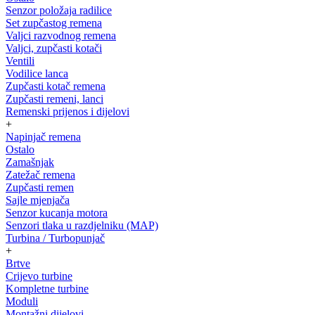
Senzor položaja radilice
Set zupčastog remena
Valjci razvodnog remena
Valjci, zupčasti kotači
Ventili
Vodilice lanca
Zupčasti kotač remena
Zupčasti remeni, lanci
Remenski prijenos i dijelovi
+
Napinjač remena
Ostalo
Zamašnjak
Zatežač remena
Zupčasti remen
Sajle mjenjača
Senzor kucanja motora
Senzori tlaka u razdjelniku (MAP)
Turbina / Turbopunjač
+
Brtve
Crijevo turbine
Kompletne turbine
Moduli
Montažni dijelovi