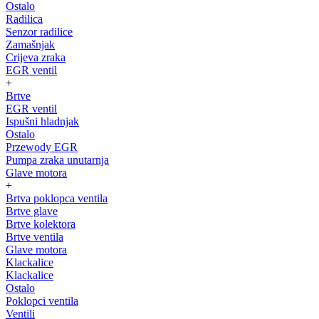
Ostalo
Radilica
Senzor radilice
Zamašnjak
Crijeva zraka
EGR ventil
+
Brtve
EGR ventil
Ispušni hladnjak
Ostalo
Przewody EGR
Pumpa zraka unutarnja
Glave motora
+
Brtva poklopca ventila
Brtve glave
Brtve kolektora
Brtve ventila
Glave motora
Klackalice
Klackalice
Ostalo
Poklopci ventila
Ventili