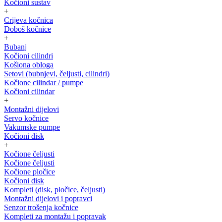
Kočioni sustav
+
Crijeva kočnica
Doboš kočnice
+
Bubanj
Kočioni cilindri
Košiona obloga
Setovi (bubnjevi, čeljusti, cilindri)
Kočione cilindar / pumpe
Kočioni cilindar
+
Montažni dijelovi
Servo kočnice
Vakumske pumpe
Kočioni disk
+
Kočione čeljusti
Kočione čeljusti
Kočione pločice
Kočioni disk
Kompleti (disk, pločice, čeljusti)
Montažni dijelovi i popravci
Senzor trošenja kočnice
Kompleti za montažu i popravak