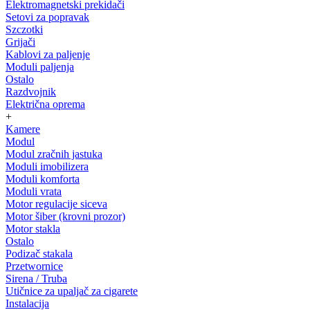
Elektromagnetski prekidači
Setovi za popravak
Szczotki
Grijači
Kablovi za paljenje
Moduli paljenja
Ostalo
Razdvojnik
Električna oprema
+
Kamere
Modul
Modul zračnih jastuka
Moduli imobilizera
Moduli komforta
Moduli vrata
Motor regulacije siceva
Motor šiber (krovni prozor)
Motor stakla
Ostalo
Podizač stakala
Przetwornice
Sirena / Truba
Utičnice za upaljač za cigarete
Instalacija