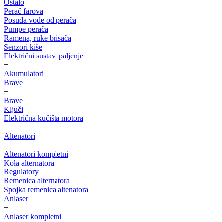
Ostalo
Perač farova
Posuda vode od perača
Pumpe perača
Ramena, ruke brisača
Senzori kiše
Električni sustav, paljenje
+
Akumulatori
Brave
+
Brave
Ključi
Električna kučišta motora
+
Altenatori
+
Altenatori kompletni
Koła alternatora
Regulatory
Remenica alternatora
Spojka remenica altenatora
Anlaser
+
Anlaser kompletni