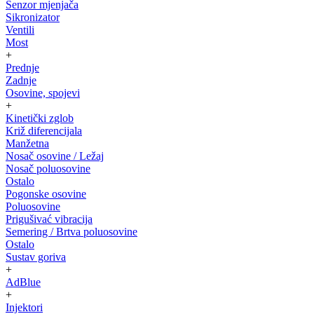
Senzor mjenjača
Sikronizator
Ventili
Most
+
Prednje
Zadnje
Osovine, spojevi
+
Kinetički zglob
Križ diferencijala
Manžetna
Nosač osovine / Ležaj
Nosač poluosovine
Ostalo
Pogonske osovine
Poluosovine
Prigušivać vibracija
Semering / Brtva poluosovine
Ostalo
Sustav goriva
+
AdBlue
+
Injektori