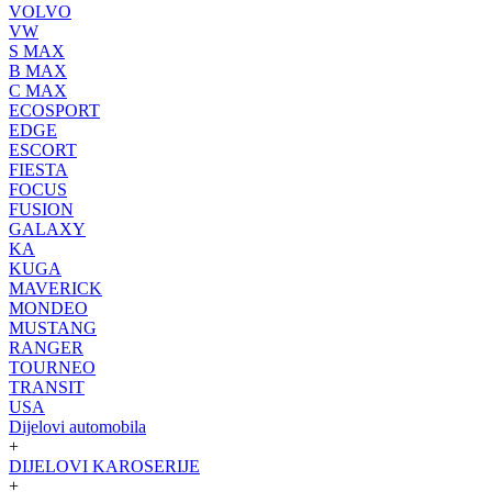
VOLVO
VW
S MAX
B MAX
C MAX
ECOSPORT
EDGE
ESCORT
FIESTA
FOCUS
FUSION
GALAXY
KA
KUGA
MAVERICK
MONDEO
MUSTANG
RANGER
TOURNEO
TRANSIT
USA
Dijelovi automobila
+
DIJELOVI KAROSERIJE
+