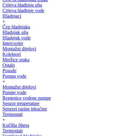
Crijeva hlađenja ulja
Crijeva hlađenje vode
Hladnjaci
+
Čep hladnjaka
Hladnjak ulja
Hladnjak vode
Intercooler
Montažni dijelovi
Kolektori
Mrežice zraka
Ostalo
Posude
Pumpa vode
+
Montažni dijelovi
Pumpe vode
Remenice vodene pumpe
Senzor temperature
Senzori razine tekućine
Termostati
+
Kučišta filtera
Termostati