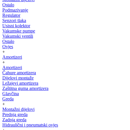
Ostalo
Podmazivanje
Regulator
Senzori tlaka
Usisni kolektor
Vakumske pumpe
Vakumski ventili
Ostalo
Ovjes
+
Amortizeri
+
Amortizeri
Čahure amortizera
Dijelovi montaže
Ležajevi amortizera
Zaštitna guma amortizera
Glavčina
Greda
+
Montažni dijelovi
Prednja greda
Zadnja greda
Hidraulični i pneumatski ovjes