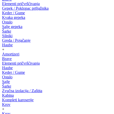
Elementi pričvršćivanja
Gepek / Poklopac prtljažnika
Keder / Gume
Kvaka gepeka
Ostalo
Salje gepeka
Šarke
Silniki
Greda / Pojačanje
Haube
+
Amortizeri
Brave
Elementi pričvršćivanja
Haube
Keder / Gume
Ostalo
Sajle
Šarke
Zvučna izolacija / Zaštita
Kabina
Kompleti karoserije
Krov
+
Krov