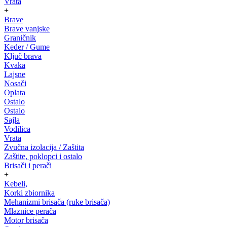
Vrata
+
Brave
Brave vanjske
Graničnik
Keder / Gume
Ključ brava
Kvaka
Lajsne
Nosači
Oplata
Ostalo
Ostalo
Sajla
Vodilica
Vrata
Zvučna izolacija / Zaštita
Zaštite, poklopci i ostalo
Brisači i perači
+
Kebeli,
Korki zbiornika
Mehanizmi brisača (ruke brisača)
Mlaznice perača
Motor brisača