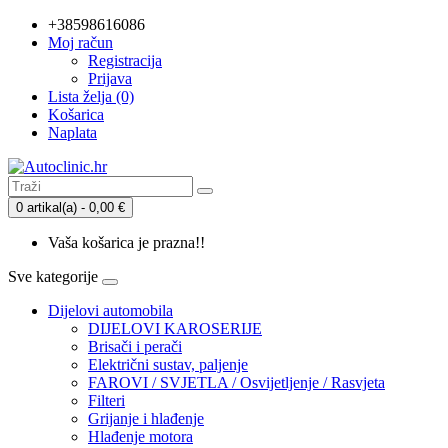
+38598616086
Moj račun
Registracija
Prijava
Lista želja (0)
Košarica
Naplata
0 artikal(a) - 0,00 €
Vaša košarica je prazna!!
Sve kategorije
Dijelovi automobila
DIJELOVI KAROSERIJE
Brisači i perači
Električni sustav, paljenje
FAROVI / SVJETLA / Osvijetljenje / Rasvjeta
Filteri
Grijanje i hlađenje
Hlađenje motora