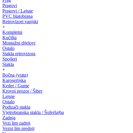
Prag
Pragovi
Pragovi / Lajsne
PVC blatobrana
Retrovizori vanjski
+
Kompletni
Kućišta
Montažni dijelovi
Ostalo
Stakla retrovizora
Spojleri
Stakla
+
Bočna (vrata)
Karoserijska
Keder / Gume
Krovni prozor / Šiber
Lajsne
Ostalo
Podizači stakla
Vjetrobranska stakla / Šoferšajba
Zadnja
Vezi lim zadnji
Vezni lim prednji