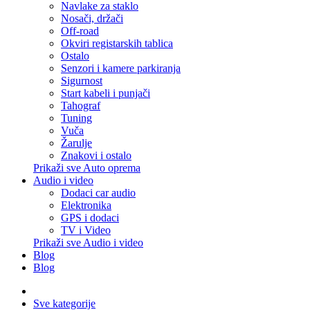
Navlake za staklo
Nosači, držači
Off-road
Okviri registarskih tablica
Ostalo
Senzori i kamere parkiranja
Sigurnost
Start kabeli i punjači
Tahograf
Tuning
Vuča
Žarulje
Znakovi i ostalo
Prikaži sve Auto oprema
Audio i video
Dodaci car audio
Elektronika
GPS i dodaci
TV i Video
Prikaži sve Audio i video
Blog
Blog
Sve kategorije