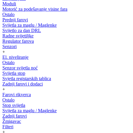
Moduli
Motorić za podešavanje visine fara
Ostalo
Prednji farovi
Svijetla za maglu / Maglenke
Svijetlo za dan DRL
Radne svijetiljke
Regulator farova
Senzori
+
El. niveliranje
Ostalo
Senzor svijetla noć
Svijetla stop
Svjetla registarskih tablica
Zadnji farovi i dodaci
+
Farovi rikverca
Ostalo
Stop svijetla
Svijetla za maglu / Maglenke
Zadnji farovi
Žmigavac
Filteri
+