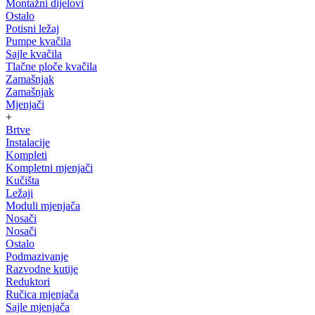
Montažni dijelovi
Ostalo
Potisni ležaj
Pumpe kvačila
Sajle kvačila
Tlačne ploče kvačila
Zamašnjak
Zamašnjak
Mjenjači
+
Brtve
Instalacije
Kompleti
Kompletni mjenjači
Kučišta
Ležaji
Moduli mjenjača
Nosači
Nosači
Ostalo
Podmazivanje
Razvodne kutije
Reduktori
Ručica mjenjača
Sajle mjenjača