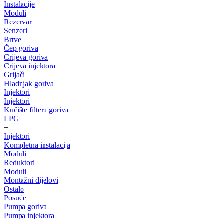
Instalacije
Moduli
Rezervar
Senzori
Brtve
Čep goriva
Crijeva goriva
Crijeva injektora
Grijači
Hladnjak goriva
Injektori
Injektori
Kučište filtera goriva
LPG
+
Injektori
Kompletna instalacija
Moduli
Reduktori
Moduli
Montažni dijelovi
Ostalo
Posude
Pumpa goriva
Pumpa injektora