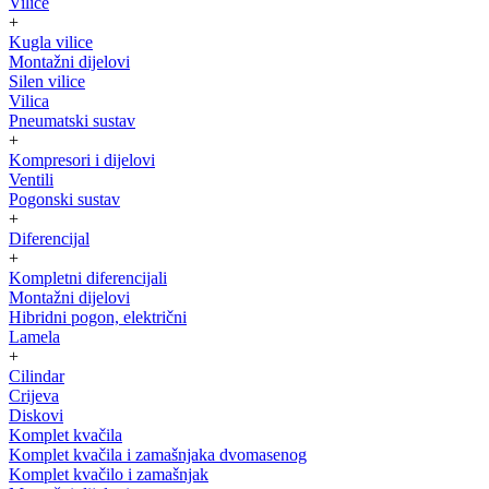
Vilice
+
Kugla vilice
Montažni dijelovi
Silen vilice
Vilica
Pneumatski sustav
+
Kompresori i dijelovi
Ventili
Pogonski sustav
+
Diferencijal
+
Kompletni diferencijali
Montažni dijelovi
Hibridni pogon, električni
Lamela
+
Cilindar
Crijeva
Diskovi
Komplet kvačila
Komplet kvačila i zamašnjaka dvomasenog
Komplet kvačilo i zamašnjak