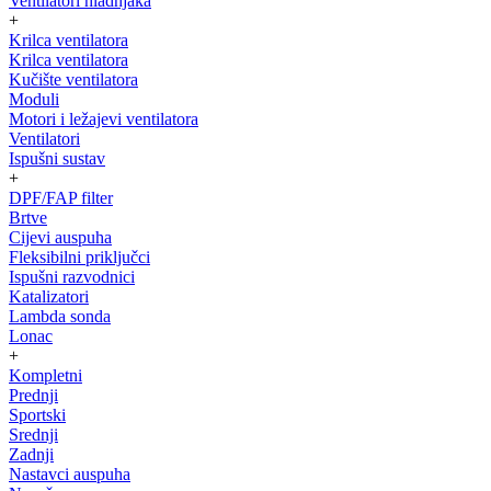
Ventilatori hladnjaka
+
Krilca ventilatora
Krilca ventilatora
Kučište ventilatora
Moduli
Motori i ležajevi ventilatora
Ventilatori
Ispušni sustav
+
DPF/FAP filter
Brtve
Cijevi auspuha
Fleksibilni priključci
Ispušni razvodnici
Katalizatori
Lambda sonda
Lonac
+
Kompletni
Prednji
Sportski
Srednji
Zadnji
Nastavci auspuha