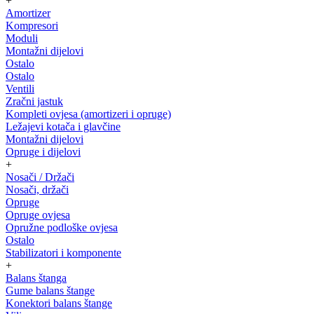
+
Amortizer
Kompresori
Moduli
Montažni dijelovi
Ostalo
Ostalo
Ventili
Zračni jastuk
Kompleti ovjesa (amortizeri i opruge)
Ležajevi kotača i glavčine
Montažni dijelovi
Opruge i dijelovi
+
Nosači / Držači
Nosači, držači
Opruge
Opruge ovjesa
Opružne podloške ovjesa
Ostalo
Stabilizatori i komponente
+
Balans štanga
Gume balans štange
Konektori balans štange