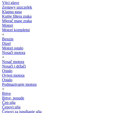
Vijci glave
Zestawy uszczelek
Klapna gasa
Kutije filtera zraka
Mjerač mase zraka
Motori
Motori kompletni
+
Benzin
Dizel
Motori ostalo
Nosači motora
+
Nosač motora
Nosači i držači
Ostalo
Ovjesi motora
Ostalo
Podmazivanje motora
+
Brtve
Brtve, posude
Čep ulja
Čepovi ulja
Čepovi za ispuštanje ulja