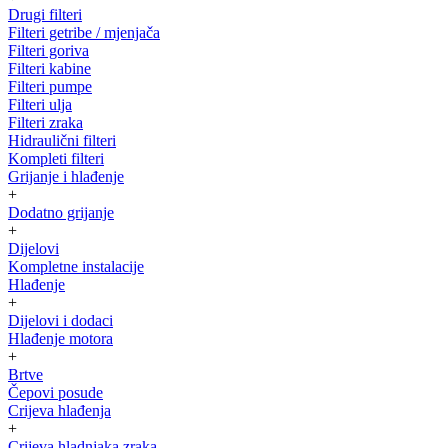
Drugi filteri
Filteri getribe / mjenjača
Filteri goriva
Filteri kabine
Filteri pumpe
Filteri ulja
Filteri zraka
Hidraulični filteri
Kompleti filteri
Grijanje i hlađenje
+
Dodatno grijanje
+
Dijelovi
Kompletne instalacije
Hlađenje
+
Dijelovi i dodaci
Hlađenje motora
+
Brtve
Čepovi posude
Crijeva hlađenja
+
Crijeva hladnjaka zraka