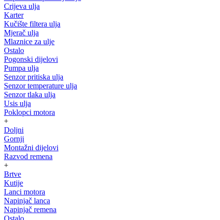
Crijeva ulja
Karter
Kučište filtera ulja
Mjerač ulja
Mlaznice za ulje
Ostalo
Pogonski dijelovi
Pumpa ulja
Senzor pritiska ulja
Senzor temperature ulja
Senzor tlaka ulja
Usis ulja
Poklopci motora
+
Doljni
Gornji
Montažni dijelovi
Razvod remena
+
Brtve
Kutije
Lanci motora
Napinjač lanca
Napinjač remena
Ostalo