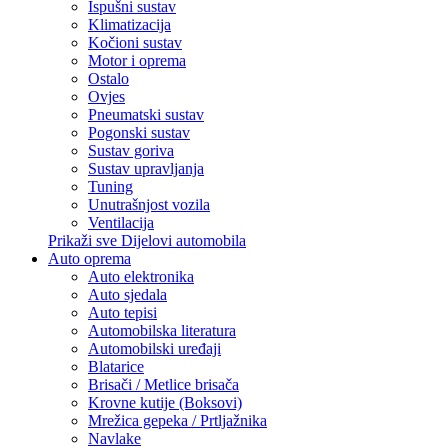
Ispušni sustav
Klimatizacija
Kočioni sustav
Motor i oprema
Ostalo
Ovjes
Pneumatski sustav
Pogonski sustav
Sustav goriva
Sustav upravljanja
Tuning
Unutrašnjost vozila
Ventilacija
Prikaži sve Dijelovi automobila
Auto oprema
Auto elektronika
Auto sjedala
Auto tepisi
Automobilska literatura
Automobilski uređaji
Blatarice
Brisači / Metlice brisača
Krovne kutije (Boksovi)
Mrežica gepeka / Prtljažnika
Navlake