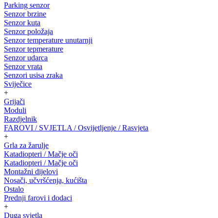
Parking senzor
Senzor brzine
Senzor kuta
Senzor položaja
Senzor temperature unutarnji
Senzor tepmerature
Senzor udarca
Senzor vrata
Senzori usisa zraka
Sviječice
+
Grijači
Moduli
Razdjelnik
FAROVI / SVJETLA / Osvijetljenje / Rasvjeta
+
Grla za žarulje
Katadiopteri / Mačje oči
Katadiopteri / Mačje oči
Montažni dijelovi
Nosači, učvršćenja, kućišta
Ostalo
Prednji farovi i dodaci
+
Duga svjetla