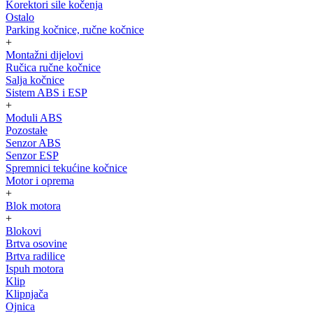
Korektori sile kočenja
Ostalo
Parking kočnice, ručne kočnice
+
Montažni dijelovi
Ručica ručne kočnice
Salja kočnice
Sistem ABS i ESP
+
Moduli ABS
Pozostałe
Senzor ABS
Senzor ESP
Spremnici tekućine kočnice
Motor i oprema
+
Blok motora
+
Blokovi
Brtva osovine
Brtva radilice
Ispuh motora
Klip
Klipnjača
Ojnica