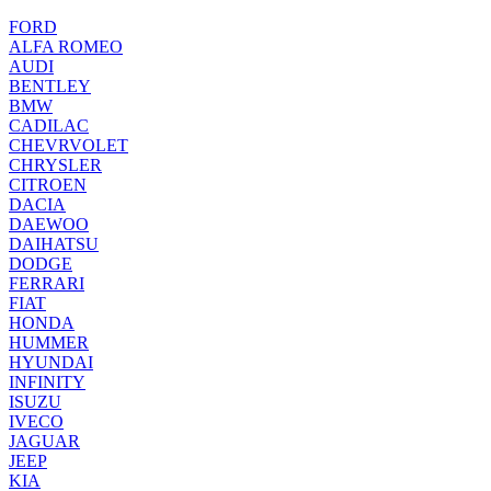
FORD
ALFA ROMEO
AUDI
BENTLEY
BMW
CADILAC
CHEVRVOLET
CHRYSLER
CITROEN
DACIA
DAEWOO
DAIHATSU
DODGE
FERRARI
FIAT
HONDA
HUMMER
HYUNDAI
INFINITY
ISUZU
IVECO
JAGUAR
JEEP
KIA