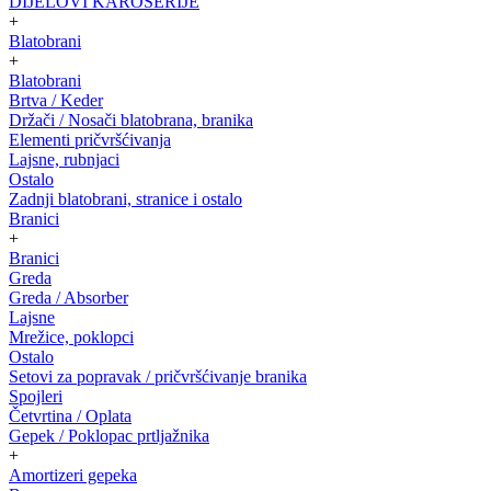
DIJELOVI KAROSERIJE
+
Blatobrani
+
Blatobrani
Brtva / Keder
Držači / Nosači blatobrana, branika
Elementi pričvršćivanja
Lajsne, rubnjaci
Ostalo
Zadnji blatobrani, stranice i ostalo
Branici
+
Branici
Greda
Greda / Absorber
Lajsne
Mrežice, poklopci
Ostalo
Setovi za popravak / pričvršćivanje branika
Spojleri
Četvrtina / Oplata
Gepek / Poklopac prtljažnika
+
Amortizeri gepeka