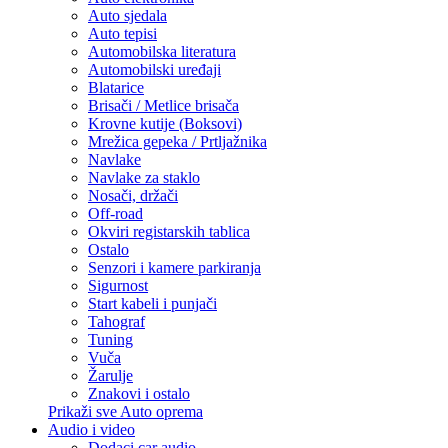
Auto sjedala
Auto tepisi
Automobilska literatura
Automobilski uređaji
Blatarice
Brisači / Metlice brisača
Krovne kutije (Boksovi)
Mrežica gepeka / Prtljažnika
Navlake
Navlake za staklo
Nosači, držači
Off-road
Okviri registarskih tablica
Ostalo
Senzori i kamere parkiranja
Sigurnost
Start kabeli i punjači
Tahograf
Tuning
Vuča
Žarulje
Znakovi i ostalo
Prikaži sve Auto oprema
Audio i video
Dodaci car audio