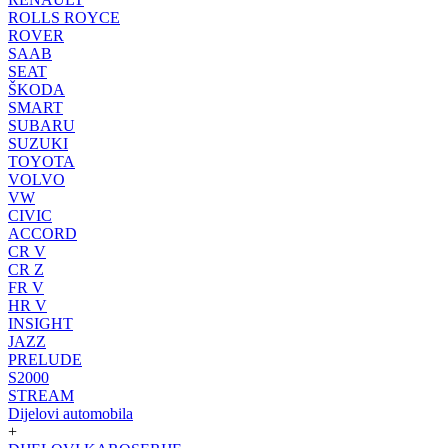
ROLLS ROYCE
ROVER
SAAB
SEAT
ŠKODA
SMART
SUBARU
SUZUKI
TOYOTA
VOLVO
VW
CIVIC
ACCORD
CR V
CR Z
FR V
HR V
INSIGHT
JAZZ
PRELUDE
S2000
STREAM
Dijelovi automobila
+