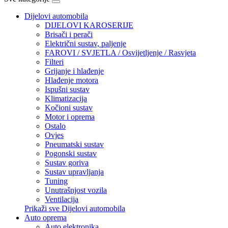
Dijelovi automobila
DIJELOVI KAROSERIJE
Brisači i perači
Električni sustav, paljenje
FAROVI / SVJETLA / Osvijetljenje / Rasvjeta
Filteri
Grijanje i hlađenje
Hlađenje motora
Ispušni sustav
Klimatizacija
Kočioni sustav
Motor i oprema
Ostalo
Ovjes
Pneumatski sustav
Pogonski sustav
Sustav goriva
Sustav upravljanja
Tuning
Unutrašnjost vozila
Ventilacija
Prikaži sve Dijelovi automobila
Auto oprema
Auto elektronika