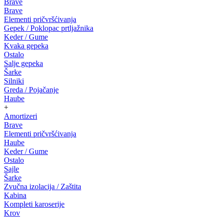
Brave
Brave
Elementi pričvršćivanja
Gepek / Poklopac prtljažnika
Keder / Gume
Kvaka gepeka
Ostalo
Salje gepeka
Šarke
Silniki
Greda / Pojačanje
Haube
+
Amortizeri
Brave
Elementi pričvršćivanja
Haube
Keder / Gume
Ostalo
Sajle
Šarke
Zvučna izolacija / Zaštita
Kabina
Kompleti karoserije
Krov