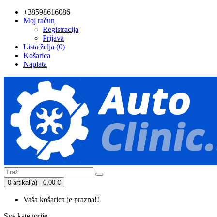
+38598616086
Moj račun
Registracija
Prijava
Lista želja (0)
Košarica
Naplata
0 artikal(a) - 0,00 €
Vaša košarica je prazna!!
Sve kategorije