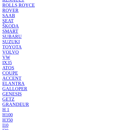
ROLLS ROYCE
ROVER
SAAB
SEAT
ŠKODA
SMART
SUBARU
SUZUKI
TOYOTA
VOLVO
VW
IX35
ATOS
COUPE
ACCENT
ELANTRA
GALLOPER
GENESIS
GETZ
GRANDEUR
H 1
H100
H350
I10