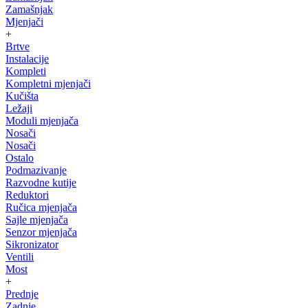
Zamašnjak
Mjenjači
+
Brtve
Instalacije
Kompleti
Kompletni mjenjači
Kučišta
Ležaji
Moduli mjenjača
Nosači
Nosači
Ostalo
Podmazivanje
Razvodne kutije
Reduktori
Ručica mjenjača
Sajle mjenjača
Senzor mjenjača
Sikronizator
Ventili
Most
+
Prednje
Zadnje