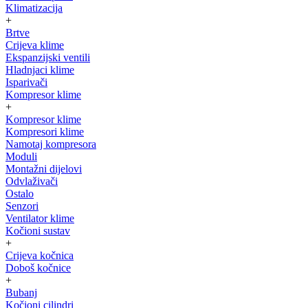
Klimatizacija
+
Brtve
Crijeva klime
Ekspanzijski ventili
Hladnjaci klime
Isparivači
Kompresor klime
+
Kompresor klime
Kompresori klime
Namotaj kompresora
Moduli
Montažni dijelovi
Odvlaživači
Ostalo
Senzori
Ventilator klime
Kočioni sustav
+
Crijeva kočnica
Doboš kočnice
+
Bubanj
Kočioni cilindri