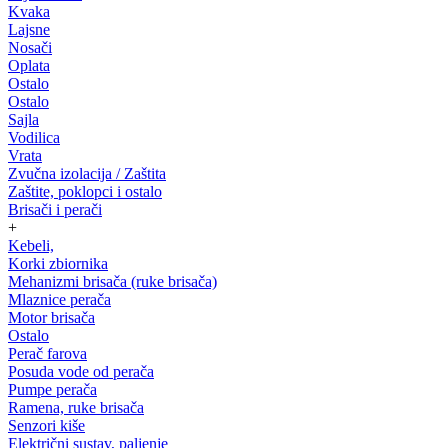
Kvaka
Lajsne
Nosači
Oplata
Ostalo
Ostalo
Sajla
Vodilica
Vrata
Zvučna izolacija / Zaštita
Zaštite, poklopci i ostalo
Brisači i perači
+
Kebeli,
Korki zbiornika
Mehanizmi brisača (ruke brisača)
Mlaznice perača
Motor brisača
Ostalo
Perač farova
Posuda vode od perača
Pumpe perača
Ramena, ruke brisača
Senzori kiše
Električni sustav, paljenje