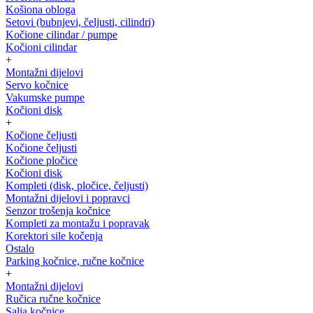
Košiona obloga
Setovi (bubnjevi, čeljusti, cilindri)
Kočione cilindar / pumpe
Kočioni cilindar
+
Montažni dijelovi
Servo kočnice
Vakumske pumpe
Kočioni disk
+
Kočione čeljusti
Kočione čeljusti
Kočione pločice
Kočioni disk
Kompleti (disk, pločice, čeljusti)
Montažni dijelovi i popravci
Senzor trošenja kočnice
Kompleti za montažu i popravak
Korektori sile kočenja
Ostalo
Parking kočnice, ručne kočnice
+
Montažni dijelovi
Ručica ručne kočnice
Salja kočnice