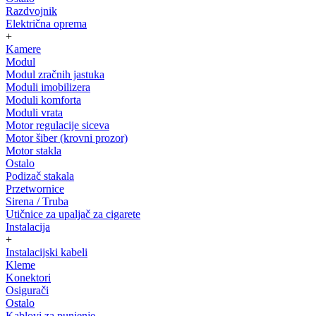
Razdvojnik
Električna oprema
+
Kamere
Modul
Modul zračnih jastuka
Moduli imobilizera
Moduli komforta
Moduli vrata
Motor regulacije siceva
Motor šiber (krovni prozor)
Motor stakla
Ostalo
Podizač stakala
Przetwornice
Sirena / Truba
Utičnice za upaljač za cigarete
Instalacija
+
Instalacijski kabeli
Kleme
Konektori
Osigurači
Ostalo
Kablovi za punjenje