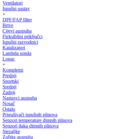
Ventilatori
Ispušni sustav
+
DPF/FAP filter
Brtve
Cijevi auspuha
Fleksibilni priključci
Ispušni razvodnici
Katalizatori
Lambda sonda
Lonac
+
Kompletni
Prednji
Sportski
Srednji
Zadnji
Nastavci auspuha
Nosač
Ostalo
Prigušivači ispušnih plinova
Senzori temperature dimnih plinova
Senzori tlaka dimnih plinova
Stezaljke
Zaštita auspuha