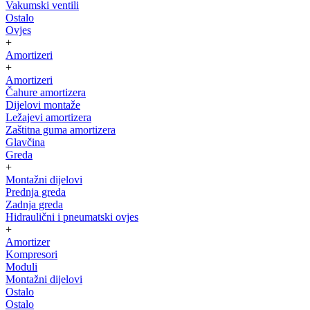
Vakumski ventili
Ostalo
Ovjes
+
Amortizeri
+
Amortizeri
Čahure amortizera
Dijelovi montaže
Ležajevi amortizera
Zaštitna guma amortizera
Glavčina
Greda
+
Montažni dijelovi
Prednja greda
Zadnja greda
Hidraulični i pneumatski ovjes
+
Amortizer
Kompresori
Moduli
Montažni dijelovi
Ostalo
Ostalo