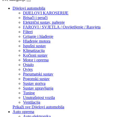
Dijelovi automobila
DIJELOVI KAROSERIJE
Brisači i perači
Električni sustav, paljenje
FAROVI / SVJETLA / Osvijetljenje / Rasvjeta
Filteri
Grijanje i hlađenje
Hlađenje motora
Ispušni sustav
Klimatizacija
Kočioni sustav
Motor i oprema
Ostalo
Ovjes
Pneumatski sustav
Pogonski sustav
Sustav goriva
Sustav upravljanja
Tuning
Unutrašnjost vozila
Ventilacija
Prikaži sve Dijelovi automobila
Auto oprema
Auto elektronika