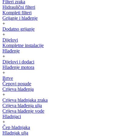
Filteri zraka
Hidraulični filteri
Kompleti filteri
Grijanje i hlađenje
+
Dodatno grijanje
+
Dijelovi
Kompletne instalacije
Hlađenje
+
Dijelovi i dodaci
Hlađenje motora
+
Brtve
Čepovi posude
Crijeva hlađenja
+
Crijeva hladnjaka zraka
Crijeva hlađenja ulja
Crijeva hlađenje vode
Hladnjaci
+
Čep hladnjaka
Hladnjak ulja