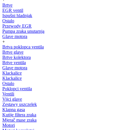
Brtve
EGR ventil
Ispušni hladnjak
Ostalo
Przewody EGR
Pumpa zraka unutarnja
Glave motora
+
Brtva poklopca ventila
Brtve glave
Brtve kolektora
Brtve ventila
Glave motora
Klackalice
Klackalice
Ostalo
Poklopci ventila
Ventili
Vijci glave
Zestawy uszczelek
Klapna gasa
Kutije filtera zraka
Mjerač mase zraka
Motori