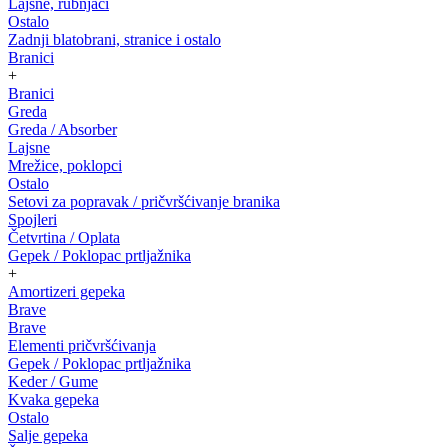
Lajsne, rubnjaci
Ostalo
Zadnji blatobrani, stranice i ostalo
Branici
+
Branici
Greda
Greda / Absorber
Lajsne
Mrežice, poklopci
Ostalo
Setovi za popravak / pričvršćivanje branika
Spojleri
Četvrtina / Oplata
Gepek / Poklopac prtljažnika
+
Amortizeri gepeka
Brave
Brave
Elementi pričvršćivanja
Gepek / Poklopac prtljažnika
Keder / Gume
Kvaka gepeka
Ostalo
Salje gepeka