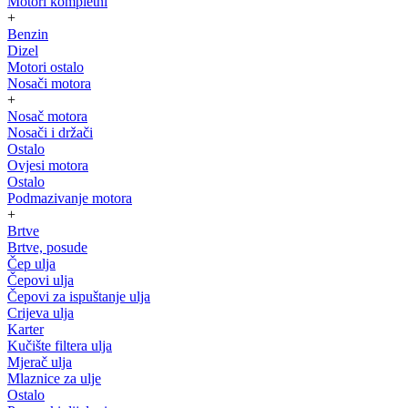
Motori kompletni
+
Benzin
Dizel
Motori ostalo
Nosači motora
+
Nosač motora
Nosači i držači
Ostalo
Ovjesi motora
Ostalo
Podmazivanje motora
+
Brtve
Brtve, posude
Čep ulja
Čepovi ulja
Čepovi za ispuštanje ulja
Crijeva ulja
Karter
Kučište filtera ulja
Mjerač ulja
Mlaznice za ulje
Ostalo