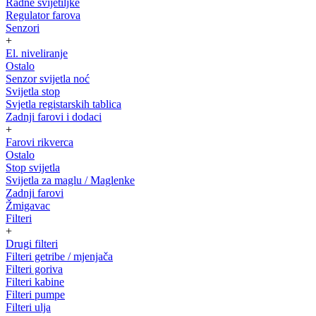
Radne svijetiljke
Regulator farova
Senzori
+
El. niveliranje
Ostalo
Senzor svijetla noć
Svijetla stop
Svjetla registarskih tablica
Zadnji farovi i dodaci
+
Farovi rikverca
Ostalo
Stop svijetla
Svijetla za maglu / Maglenke
Zadnji farovi
Žmigavac
Filteri
+
Drugi filteri
Filteri getribe / mjenjača
Filteri goriva
Filteri kabine
Filteri pumpe
Filteri ulja