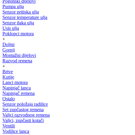
Pogonski dijelovi
Pumpa ulja
Senzor pritiska ulja
Senzor temperature ulja
Senzor tlaka ulja
Usis ulja
Poklopci motora
+
Doljni
Gornji
Montažni dijelovi
Razvod remena
+
Brtve
Kutije
Lanci motora
Napinjač lanca
Napinjač remena
Ostalo
Senzor položaja radilice
Set zupčastog remena
Valjci razvodnog remena
Valjci, zupčasti kotači
Ventili
Vodilice lanca