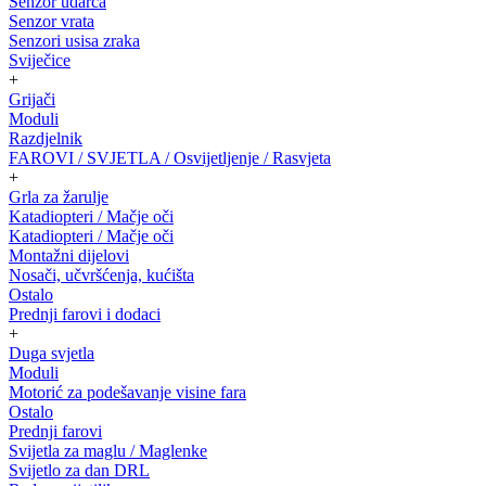
Senzor udarca
Senzor vrata
Senzori usisa zraka
Sviječice
+
Grijači
Moduli
Razdjelnik
FAROVI / SVJETLA / Osvijetljenje / Rasvjeta
+
Grla za žarulje
Katadiopteri / Mačje oči
Katadiopteri / Mačje oči
Montažni dijelovi
Nosači, učvršćenja, kućišta
Ostalo
Prednji farovi i dodaci
+
Duga svjetla
Moduli
Motorić za podešavanje visine fara
Ostalo
Prednji farovi
Svijetla za maglu / Maglenke
Svijetlo za dan DRL