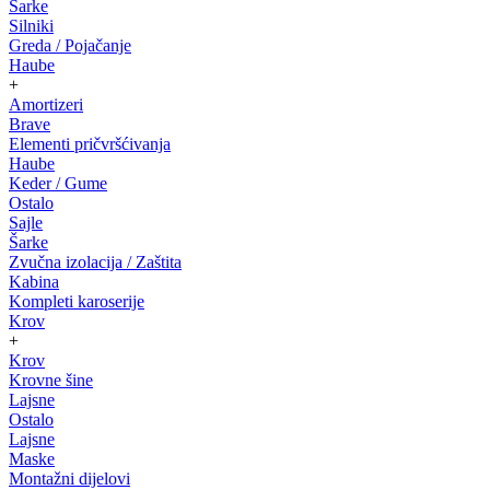
Šarke
Silniki
Greda / Pojačanje
Haube
+
Amortizeri
Brave
Elementi pričvršćivanja
Haube
Keder / Gume
Ostalo
Sajle
Šarke
Zvučna izolacija / Zaštita
Kabina
Kompleti karoserije
Krov
+
Krov
Krovne šine
Lajsne
Ostalo
Lajsne
Maske
Montažni dijelovi