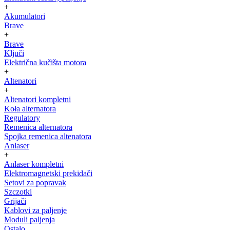
+
Akumulatori
Brave
+
Brave
Ključi
Električna kučišta motora
+
Altenatori
+
Altenatori kompletni
Koła alternatora
Regulatory
Remenica alternatora
Spojka remenica altenatora
Anlaser
+
Anlaser kompletni
Elektromagnetski prekidači
Setovi za popravak
Szczotki
Grijači
Kablovi za paljenje
Moduli paljenja
Ostalo