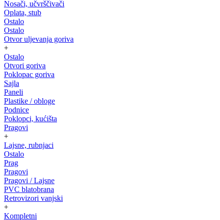
Nosači, učvrščivači
Oplata, stub
Ostalo
Ostalo
Otvor uljevanja goriva
+
Ostalo
Otvori goriva
Poklopac goriva
Sajla
Paneli
Plastike / obloge
Podnice
Poklopci, kućišta
Pragovi
+
Lajsne, rubnjaci
Ostalo
Prag
Pragovi
Pragovi / Lajsne
PVC blatobrana
Retrovizori vanjski
+
Kompletni