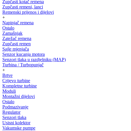
Zupčasti kotač remena
Zupčasti remeni, lanci
Remenski prijenos i dijelovi
+
Napinjač remena
Ostalo
Zamašnjak
Zatežač remena
Zupčasti remen
Sajle mjenjača
Senzor kucanja motora
Senzori tlaka u razdjelniku (MAP)
Turbina / Turbopunjač
+
Brtve
Crijevo turbine
Kompletne turbine
Moduli
Montažni dijelovi
Ostalo
Podmazivanje
Regulator
Senzori tlaka
Usisni kolektor
Vakumske pumpe