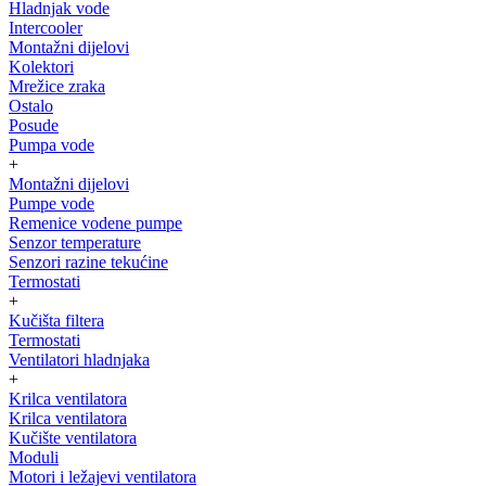
Hladnjak vode
Intercooler
Montažni dijelovi
Kolektori
Mrežice zraka
Ostalo
Posude
Pumpa vode
+
Montažni dijelovi
Pumpe vode
Remenice vodene pumpe
Senzor temperature
Senzori razine tekućine
Termostati
+
Kučišta filtera
Termostati
Ventilatori hladnjaka
+
Krilca ventilatora
Krilca ventilatora
Kučište ventilatora
Moduli
Motori i ležajevi ventilatora