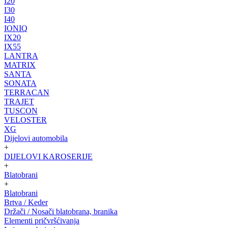
I20
I30
I40
IONIQ
IX20
IX55
LANTRA
MATRIX
SANTA
SONATA
TERRACAN
TRAJET
TUSCON
VELOSTER
XG
Dijelovi automobila
+
DIJELOVI KAROSERIJE
+
Blatobrani
+
Blatobrani
Brtva / Keder
Držači / Nosači blatobrana, branika
Elementi pričvršćivanja