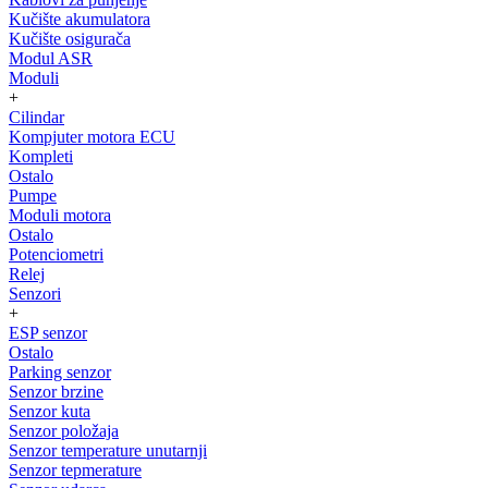
Kučište akumulatora
Kučište osigurača
Modul ASR
Moduli
+
Cilindar
Kompjuter motora ECU
Kompleti
Ostalo
Pumpe
Moduli motora
Ostalo
Potenciometri
Relej
Senzori
+
ESP senzor
Ostalo
Parking senzor
Senzor brzine
Senzor kuta
Senzor položaja
Senzor temperature unutarnji
Senzor tepmerature