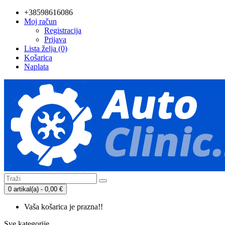
+38598616086
Moj račun
Registracija
Prijava
Lista želja (0)
Košarica
Naplata
0 artikal(a) - 0,00 €
Vaša košarica je prazna!!
Sve kategorije