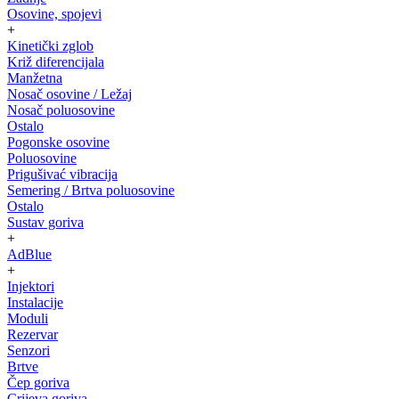
Osovine, spojevi
+
Kinetički zglob
Križ diferencijala
Manžetna
Nosač osovine / Ležaj
Nosač poluosovine
Ostalo
Pogonske osovine
Poluosovine
Prigušivać vibracija
Semering / Brtva poluosovine
Ostalo
Sustav goriva
+
AdBlue
+
Injektori
Instalacije
Moduli
Rezervar
Senzori
Brtve
Čep goriva
Crijeva goriva