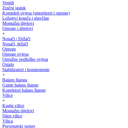
Ventili
Zračni jastuk
Kompleti ovjesa (amortizeri i opruge)
Ležajevi kotača i glavčine
Montažni dijelovi
Opruge i dijelovi
+
Nosači / Držači
Nosači, držači
Opruge
Opruge ovjesa
Opružne podloške ovjesa
Ostalo
Stabilizatori i komponente
+
Balans štanga
Gume balans štange
Konektori balans štange
Vilice
+
Kugla vilice
Montažni dijelovi
Silen vilice
Vilica
Pneumatski sustav