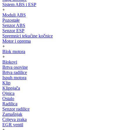
Sistem ABS i ESP
+
Moduli ABS
Pozostałe
Senzor ABS
Senzor ESP
Spremnici tekućine kočnice
Motor i oprema
+
Blok motora
+
Blokovi
Brtva osovine
Brtva radilice
Ispuh motora
Klip
Klipnjača
Ojnica
Ostalo
Radilica
Senzor radilice
Zamašnjak
Crijeva zraka
EGR ventil
+