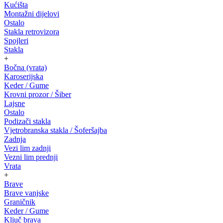
Kućišta
Montažni dijelovi
Ostalo
Stakla retrovizora
Spojleri
Stakla
+
Bočna (vrata)
Karoserijska
Keder / Gume
Krovni prozor / Šiber
Lajsne
Ostalo
Podizači stakla
Vjetrobranska stakla / Šoferšajba
Zadnja
Vezi lim zadnji
Vezni lim prednji
Vrata
+
Brave
Brave vanjske
Graničnik
Keder / Gume
Ključ brava