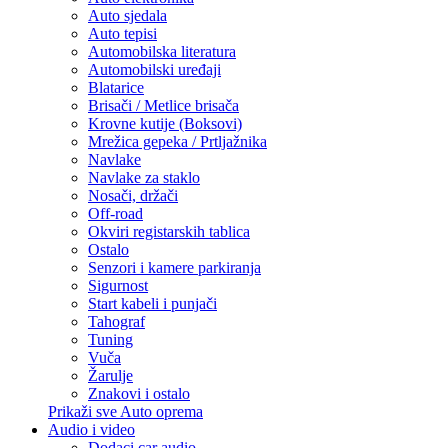
Auto sjedala
Auto tepisi
Automobilska literatura
Automobilski uređaji
Blatarice
Brisači / Metlice brisača
Krovne kutije (Boksovi)
Mrežica gepeka / Prtljažnika
Navlake
Navlake za staklo
Nosači, držači
Off-road
Okviri registarskih tablica
Ostalo
Senzori i kamere parkiranja
Sigurnost
Start kabeli i punjači
Tahograf
Tuning
Vuča
Žarulje
Znakovi i ostalo
Prikaži sve Auto oprema
Audio i video
Dodaci car audio