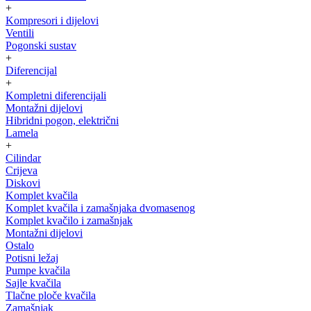
+
Kompresori i dijelovi
Ventili
Pogonski sustav
+
Diferencijal
+
Kompletni diferencijali
Montažni dijelovi
Hibridni pogon, električni
Lamela
+
Cilindar
Crijeva
Diskovi
Komplet kvačila
Komplet kvačila i zamašnjaka dvomasenog
Komplet kvačilo i zamašnjak
Montažni dijelovi
Ostalo
Potisni ležaj
Pumpe kvačila
Sajle kvačila
Tlačne ploče kvačila
Zamašnjak