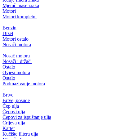
Mjerač mase zraka
Motori
Motori kompletni
+
Benzin
Dizel
Motori ostalo
Nosači motora
+
Nosač motora
Nosači i držači
Ostalo
Ovjesi motora
Ostalo
Podmazivanje motora
+
Brtve
Brtve, posude
Čep ulja
Čepovi ulja
Čepovi za ispuštanje ulja
Crijeva ulja
Karter
Kučište filtera ulja