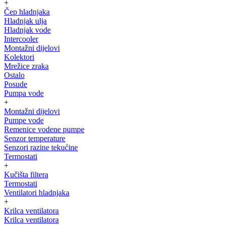
+
Čep hladnjaka
Hladnjak ulja
Hladnjak vode
Intercooler
Montažni dijelovi
Kolektori
Mrežice zraka
Ostalo
Posude
Pumpa vode
+
Montažni dijelovi
Pumpe vode
Remenice vodene pumpe
Senzor temperature
Senzori razine tekućine
Termostati
+
Kučišta filtera
Termostati
Ventilatori hladnjaka
+
Krilca ventilatora
Krilca ventilatora