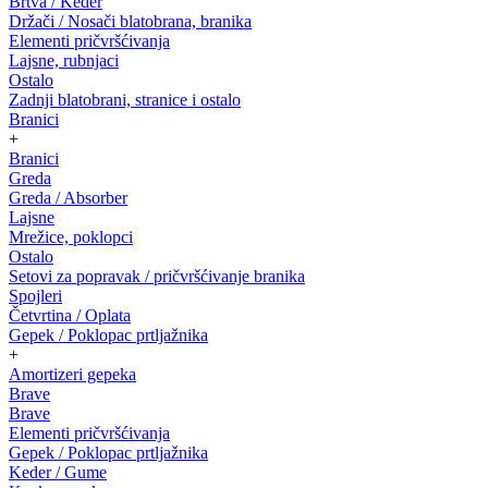
Brtva / Keder
Držači / Nosači blatobrana, branika
Elementi pričvršćivanja
Lajsne, rubnjaci
Ostalo
Zadnji blatobrani, stranice i ostalo
Branici
+
Branici
Greda
Greda / Absorber
Lajsne
Mrežice, poklopci
Ostalo
Setovi za popravak / pričvršćivanje branika
Spojleri
Četvrtina / Oplata
Gepek / Poklopac prtljažnika
+
Amortizeri gepeka
Brave
Brave
Elementi pričvršćivanja
Gepek / Poklopac prtljažnika
Keder / Gume