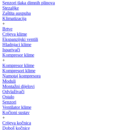
Senzori tlaka dimnih plinova
Stezaljke
Zaštita auspuha
Klimatizacija
+
Brtve
Crijeva klime
Ekspanzijski ventili
Hladnjaci klime
Isparivači
Kompresor klime
+
Kompresor klime
Kompresori klime
Namotaj kompresora
Moduli
Montažni dijelovi
Odvlaživači
Ostalo
Senzori
Ventilator klime
Kočioni sustav
+
Crijeva kočnica
Doboš kočnice