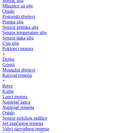
Mjerač ulja
Mlaznice za ulje
Ostalo
Pogonski dijelovi
Pumpa ulja
Senzor pritiska ulja
Senzor temperature ulja
Senzor tlaka ulja
Usis ulja
Poklopci motora
+
Doljni
Gornji
Montažni dijelovi
Razvod remena
+
Brtve
Kutije
Lanci motora
Napinjač lanca
Napinjač remena
Ostalo
Senzor položaja radilice
Set zupčastog remena
Valjci razvodnog remena