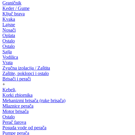
Graničnik
Keder / Gume
Ključ brava
Kvaka
Lajsne
Nosači
Oplata
Ostalo
Ostalo
Sajla
Vodilica
Vrata
Zvučna izolacija / Zaštita
Zaštite, poklopci i ostalo
Brisači i perači
+
Kebeli,
Korki zbiornika
Mehanizmi brisača (ruke brisača)
Mlaznice perača
Motor brisača
Ostalo
Perač farova
Posuda vode od perača
Pumpe perača