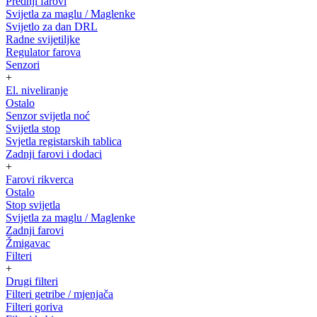
Prednji farovi
Svijetla za maglu / Maglenke
Svijetlo za dan DRL
Radne svijetiljke
Regulator farova
Senzori
+
El. niveliranje
Ostalo
Senzor svijetla noć
Svijetla stop
Svjetla registarskih tablica
Zadnji farovi i dodaci
+
Farovi rikverca
Ostalo
Stop svijetla
Svijetla za maglu / Maglenke
Zadnji farovi
Žmigavac
Filteri
+
Drugi filteri
Filteri getribe / mjenjača
Filteri goriva