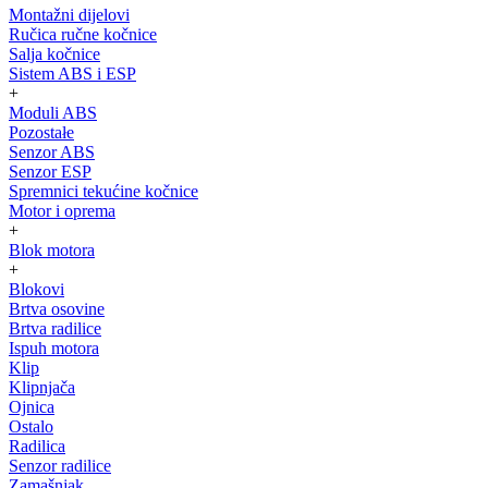
Montažni dijelovi
Ručica ručne kočnice
Salja kočnice
Sistem ABS i ESP
+
Moduli ABS
Pozostałe
Senzor ABS
Senzor ESP
Spremnici tekućine kočnice
Motor i oprema
+
Blok motora
+
Blokovi
Brtva osovine
Brtva radilice
Ispuh motora
Klip
Klipnjača
Ojnica
Ostalo
Radilica
Senzor radilice
Zamašnjak