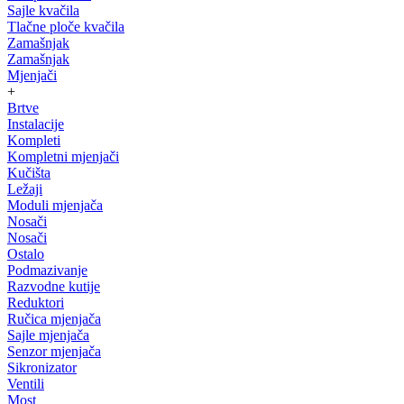
Sajle kvačila
Tlačne ploče kvačila
Zamašnjak
Zamašnjak
Mjenjači
+
Brtve
Instalacije
Kompleti
Kompletni mjenjači
Kučišta
Ležaji
Moduli mjenjača
Nosači
Nosači
Ostalo
Podmazivanje
Razvodne kutije
Reduktori
Ručica mjenjača
Sajle mjenjača
Senzor mjenjača
Sikronizator
Ventili
Most