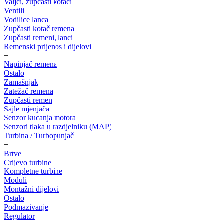
Valjci, zupčasti kotači
Ventili
Vodilice lanca
Zupčasti kotač remena
Zupčasti remeni, lanci
Remenski prijenos i dijelovi
+
Napinjač remena
Ostalo
Zamašnjak
Zatežač remena
Zupčasti remen
Sajle mjenjača
Senzor kucanja motora
Senzori tlaka u razdjelniku (MAP)
Turbina / Turbopunjač
+
Brtve
Crijevo turbine
Kompletne turbine
Moduli
Montažni dijelovi
Ostalo
Podmazivanje
Regulator