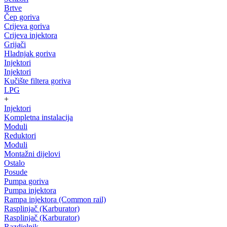
Brtve
Čep goriva
Crijeva goriva
Crijeva injektora
Grijači
Hladnjak goriva
Injektori
Injektori
Kučište filtera goriva
LPG
+
Injektori
Kompletna instalacija
Moduli
Reduktori
Moduli
Montažni dijelovi
Ostalo
Posude
Pumpa goriva
Pumpa injektora
Rampa injektora (Common rail)
Rasplinjač (Karburator)
Rasplinjač (Karburator)
Razdjelnik