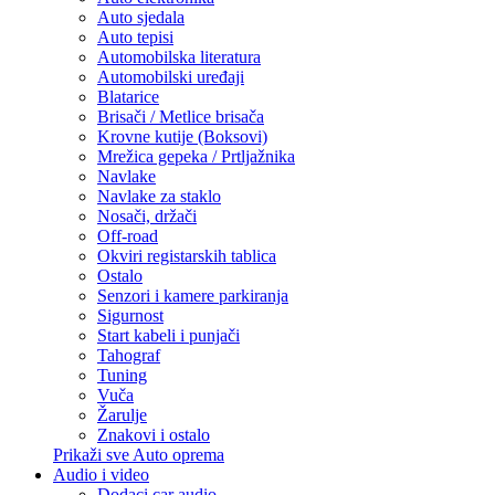
Auto sjedala
Auto tepisi
Automobilska literatura
Automobilski uređaji
Blatarice
Brisači / Metlice brisača
Krovne kutije (Boksovi)
Mrežica gepeka / Prtljažnika
Navlake
Navlake za staklo
Nosači, držači
Off-road
Okviri registarskih tablica
Ostalo
Senzori i kamere parkiranja
Sigurnost
Start kabeli i punjači
Tahograf
Tuning
Vuča
Žarulje
Znakovi i ostalo
Prikaži sve Auto oprema
Audio i video
Dodaci car audio