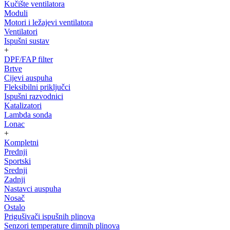
Kučište ventilatora
Moduli
Motori i ležajevi ventilatora
Ventilatori
Ispušni sustav
+
DPF/FAP filter
Brtve
Cijevi auspuha
Fleksibilni priključci
Ispušni razvodnici
Katalizatori
Lambda sonda
Lonac
+
Kompletni
Prednji
Sportski
Srednji
Zadnji
Nastavci auspuha
Nosač
Ostalo
Prigušivači ispušnih plinova
Senzori temperature dimnih plinova