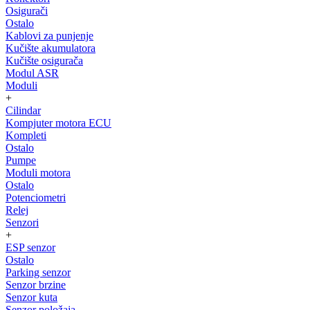
Osigurači
Ostalo
Kablovi za punjenje
Kučište akumulatora
Kučište osigurača
Modul ASR
Moduli
+
Cilindar
Kompjuter motora ECU
Kompleti
Ostalo
Pumpe
Moduli motora
Ostalo
Potenciometri
Relej
Senzori
+
ESP senzor
Ostalo
Parking senzor
Senzor brzine
Senzor kuta
Senzor položaja