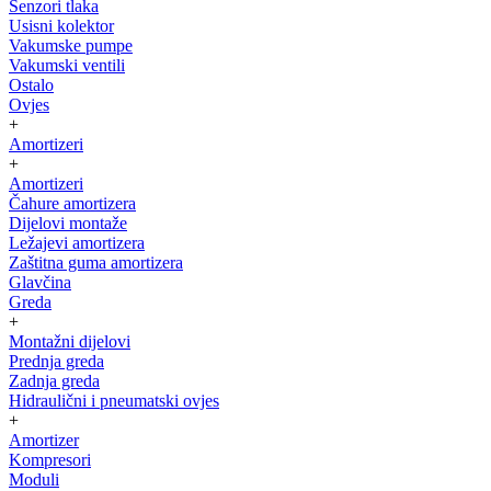
Senzori tlaka
Usisni kolektor
Vakumske pumpe
Vakumski ventili
Ostalo
Ovjes
+
Amortizeri
+
Amortizeri
Čahure amortizera
Dijelovi montaže
Ležajevi amortizera
Zaštitna guma amortizera
Glavčina
Greda
+
Montažni dijelovi
Prednja greda
Zadnja greda
Hidraulični i pneumatski ovjes
+
Amortizer
Kompresori
Moduli