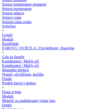
Senzor temperature unutarnji
Senzor tepmerature
Senzor udarca
Senzor vrata
Senzori usisa zraka
Sviječice
+
Grijači
Moduli
Razdjelnik
FAROVI / SVJETLA / Osvijetljenje / Rasvjeta
+
Grla za žarulje
Katadiopteri / Mačje oči
Katadiopteri / Mačje oči
Montažni dijelovi
Nosači, učvršćenja, kućišta
Ostalo
Prednji farovi i dodaci
+
Duga svjetla
Moduli
Motorić za podešavanje visine fara
Ostalo