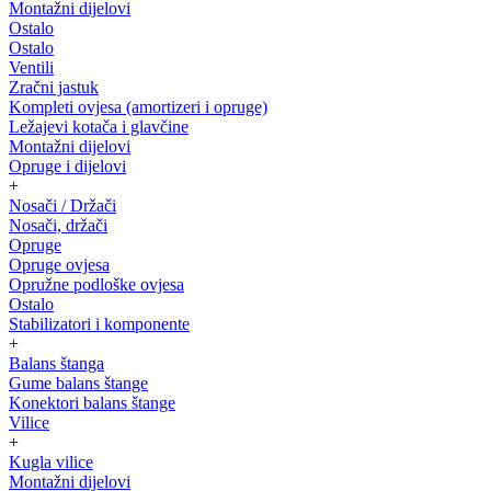
Montažni dijelovi
Ostalo
Ostalo
Ventili
Zračni jastuk
Kompleti ovjesa (amortizeri i opruge)
Ležajevi kotača i glavčine
Montažni dijelovi
Opruge i dijelovi
+
Nosači / Držači
Nosači, držači
Opruge
Opruge ovjesa
Opružne podloške ovjesa
Ostalo
Stabilizatori i komponente
+
Balans štanga
Gume balans štange
Konektori balans štange
Vilice
+
Kugla vilice
Montažni dijelovi