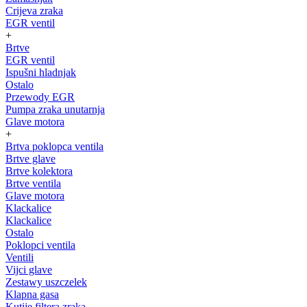
Crijeva zraka
EGR ventil
+
Brtve
EGR ventil
Ispušni hladnjak
Ostalo
Przewody EGR
Pumpa zraka unutarnja
Glave motora
+
Brtva poklopca ventila
Brtve glave
Brtve kolektora
Brtve ventila
Glave motora
Klackalice
Klackalice
Ostalo
Poklopci ventila
Ventili
Vijci glave
Zestawy uszczelek
Klapna gasa
Kutije filtera zraka