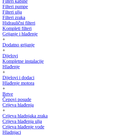
Filteri kabine
Filteri pumpe
Filteri ulja
Filteri zraka
Hidraulični filteri
Kompleti filteri
Grijanje i hlađenje
+
Dodatno grijanje
+
Dijelovi
Kompletne instalacije
Hlađenje
+
Dijelovi i dodaci
Hlađenje motora
+
Brtve
Čepovi posude
Crijeva hlađenja
+
Crijeva hladnjaka zraka
Crijeva hlađenja ulja
Crijeva hlađenje vode
Hladnjaci