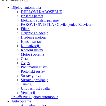
Dijelovi automobila
DIJELOVI KAROSERIJE
Brisači i perači
Električni sustav, paljenje
FAROVI / SVJETLA / Osvijetljenje / Rasvjeta
Filteri
Grijanje i hlađenje
Hlađenje motora
Ispušni sustav
Klimatizacija
Kočioni sustav
Motor i oprema
Ostalo
Ovjes
Pneumatski sustav
Pogonski sustav
Sustav goriva
Sustav upravljanja
Tuning
Unutrašnjost vozila
Ventilacija
Prikaži sve Dijelovi automobila
Auto oprema
Auto elektronika