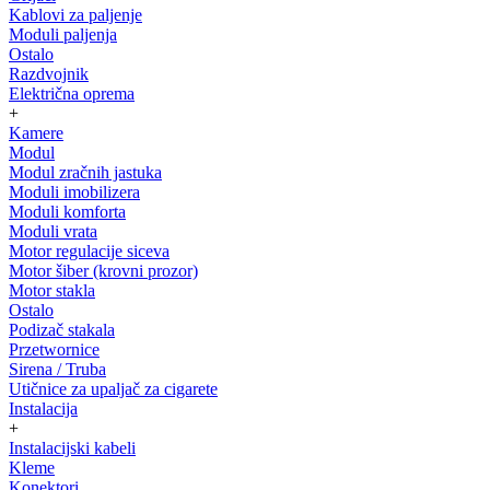
Kablovi za paljenje
Moduli paljenja
Ostalo
Razdvojnik
Električna oprema
+
Kamere
Modul
Modul zračnih jastuka
Moduli imobilizera
Moduli komforta
Moduli vrata
Motor regulacije siceva
Motor šiber (krovni prozor)
Motor stakla
Ostalo
Podizač stakala
Przetwornice
Sirena / Truba
Utičnice za upaljač za cigarete
Instalacija
+
Instalacijski kabeli
Kleme
Konektori