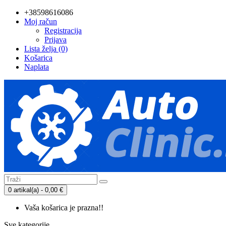
+38598616086
Moj račun
Registracija
Prijava
Lista želja (0)
Košarica
Naplata
0 artikal(a) - 0,00 €
Vaša košarica je prazna!!
Sve kategorije