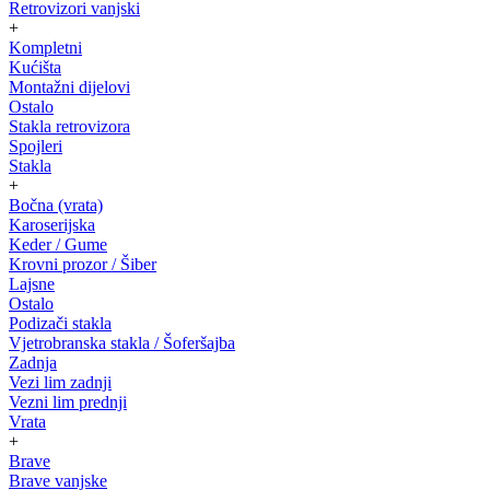
Retrovizori vanjski
+
Kompletni
Kućišta
Montažni dijelovi
Ostalo
Stakla retrovizora
Spojleri
Stakla
+
Bočna (vrata)
Karoserijska
Keder / Gume
Krovni prozor / Šiber
Lajsne
Ostalo
Podizači stakla
Vjetrobranska stakla / Šoferšajba
Zadnja
Vezi lim zadnji
Vezni lim prednji
Vrata
+
Brave
Brave vanjske