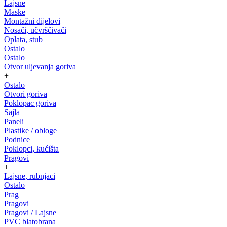
Lajsne
Maske
Montažni dijelovi
Nosači, učvrščivači
Oplata, stub
Ostalo
Ostalo
Otvor uljevanja goriva
+
Ostalo
Otvori goriva
Poklopac goriva
Sajla
Paneli
Plastike / obloge
Podnice
Poklopci, kućišta
Pragovi
+
Lajsne, rubnjaci
Ostalo
Prag
Pragovi
Pragovi / Lajsne
PVC blatobrana