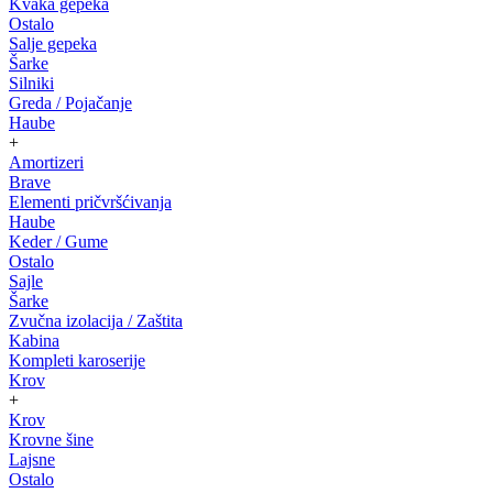
Kvaka gepeka
Ostalo
Salje gepeka
Šarke
Silniki
Greda / Pojačanje
Haube
+
Amortizeri
Brave
Elementi pričvršćivanja
Haube
Keder / Gume
Ostalo
Sajle
Šarke
Zvučna izolacija / Zaštita
Kabina
Kompleti karoserije
Krov
+
Krov
Krovne šine
Lajsne
Ostalo