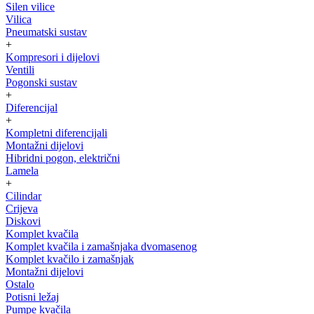
Silen vilice
Vilica
Pneumatski sustav
+
Kompresori i dijelovi
Ventili
Pogonski sustav
+
Diferencijal
+
Kompletni diferencijali
Montažni dijelovi
Hibridni pogon, električni
Lamela
+
Cilindar
Crijeva
Diskovi
Komplet kvačila
Komplet kvačila i zamašnjaka dvomasenog
Komplet kvačilo i zamašnjak
Montažni dijelovi
Ostalo
Potisni ležaj
Pumpe kvačila