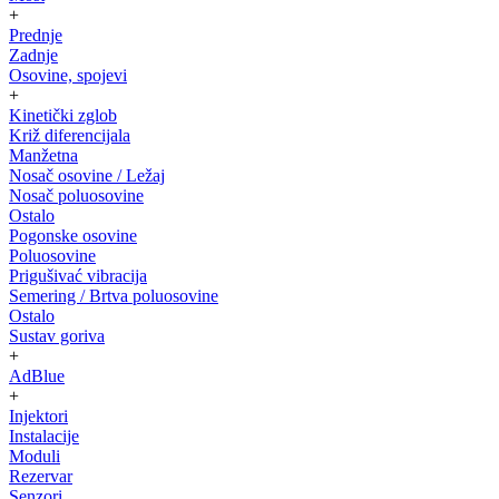
+
Prednje
Zadnje
Osovine, spojevi
+
Kinetički zglob
Križ diferencijala
Manžetna
Nosač osovine / Ležaj
Nosač poluosovine
Ostalo
Pogonske osovine
Poluosovine
Prigušivać vibracija
Semering / Brtva poluosovine
Ostalo
Sustav goriva
+
AdBlue
+
Injektori
Instalacije
Moduli
Rezervar
Senzori