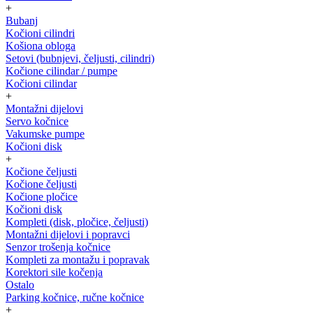
+
Bubanj
Kočioni cilindri
Košiona obloga
Setovi (bubnjevi, čeljusti, cilindri)
Kočione cilindar / pumpe
Kočioni cilindar
+
Montažni dijelovi
Servo kočnice
Vakumske pumpe
Kočioni disk
+
Kočione čeljusti
Kočione čeljusti
Kočione pločice
Kočioni disk
Kompleti (disk, pločice, čeljusti)
Montažni dijelovi i popravci
Senzor trošenja kočnice
Kompleti za montažu i popravak
Korektori sile kočenja
Ostalo
Parking kočnice, ručne kočnice
+