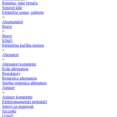
Ramena, ruke brisača
Senzori kiše
Električni sustav, paljenje
+
Akumulatori
Brave
+
Brave
Ključi
Električna kučišta motora
+
Altenatori
+
Altenatori kompletni
Koła alternatora
Regulatory
Remenica alternatora
Spojka remenica altenatora
Anlaser
+
Anlaser kompletni
Elektromagnetski prekidači
Setovi za popravak
Szczotki
Grijači