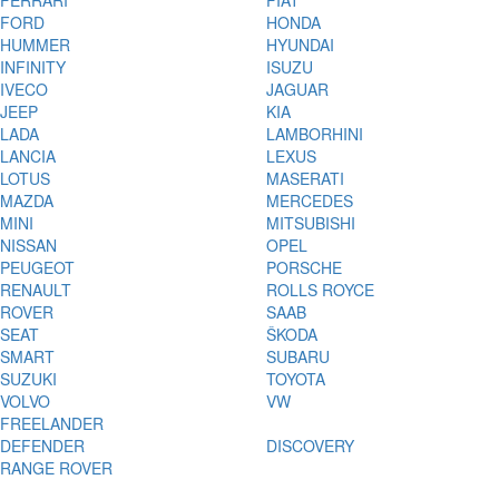
FERRARI
FIAT
FORD
HONDA
HUMMER
HYUNDAI
INFINITY
ISUZU
IVECO
JAGUAR
JEEP
KIA
LADA
LAMBORHINI
LANCIA
LEXUS
LOTUS
MASERATI
MAZDA
MERCEDES
MINI
MITSUBISHI
NISSAN
OPEL
PEUGEOT
PORSCHE
RENAULT
ROLLS ROYCE
ROVER
SAAB
SEAT
ŠKODA
SMART
SUBARU
SUZUKI
TOYOTA
VOLVO
VW
FREELANDER
DEFENDER
DISCOVERY
RANGE ROVER