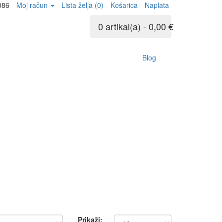
086
Moj račun
Lista želja (0)
Košarica
Naplata
0 artikal(a) - 0,00 €
Blog
Prikaži: