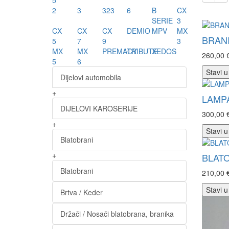
5
2
3
323
6
B
CX
SERIE
3
CX
CX
CX
DEMIO
MPV
MX
BRANI
5
7
9
3
MX
MX
PREMACY
TRIBUTE
XEDOS
260,00 
5
6
Stavi u
Dijelovi automobila
+
LAMPA
DIJELOVI KAROSERIJE
300,00 
+
Stavi u
Blatobrani
+
BLATO
Blatobrani
210,00 
Stavi u
Brtva / Keder
Držači / Nosači blatobrana, branika