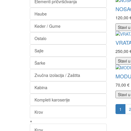
Elementi pričvršćivanja
NOSAČ
Haube
120,00 
Keder / Gume
Stavi u
Ostalo
VRATA
Sajle
250,00 
Stavi u
Šarke
Zvučna izolacija / Zaštita
MODUL
70,00 €
Kabina
Stavi u
Kompleti karoserije
1
Krov
+
Krov