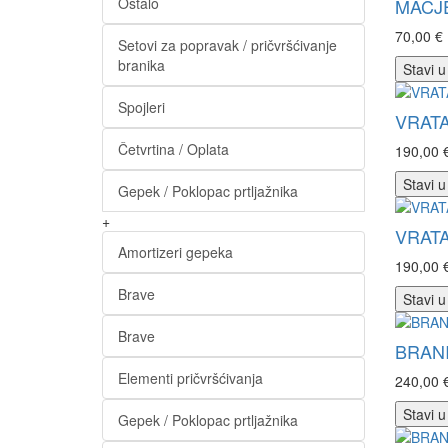
Ostalo
MAČJE
70,00 €
Setovi za popravak / pričvršćivanje
branika
Stavi u
Spojleri
VRATA
Četvrtina / Oplata
190,00 
Stavi u
Gepek / Poklopac prtljažnika
+
VRATA
Amortizeri gepeka
190,00 
Brave
Stavi u
Brave
BRANI
Elementi pričvršćivanja
240,00 
Stavi u
Gepek / Poklopac prtljažnika