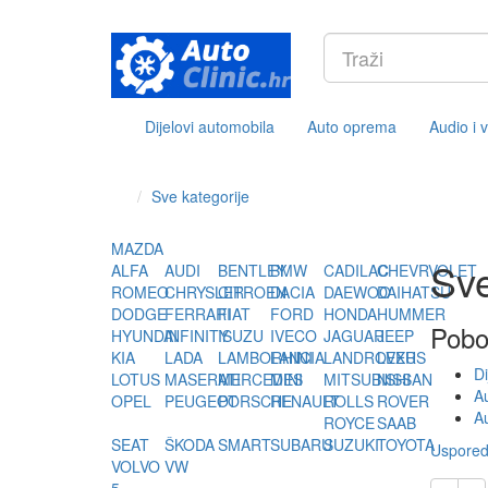
Dijelovi automobila
Auto oprema
Audio i 
Sve kategorije
MAZDA
Sve
ALFA
AUDI
BENTLEY
BMW
CADILAC
CHEVRVOLET
ROMEO
CHRYSLER
CITROEN
DACIA
DAEWOO
DAIHATSU
DODGE
FERRARI
FIAT
FORD
HONDA
HUMMER
Pobo
HYUNDAI
INFINITY
ISUZU
IVECO
JAGUAR
JEEP
KIA
LADA
LAMBORHINI
LANCIA
LANDROVER
LEXUS
Di
LOTUS
MASERATI
MERCEDES
MINI
MITSUBISHI
NISSAN
A
OPEL
PEUGEOT
PORSCHE
RENAULT
ROLLS
ROVER
Au
ROYCE
SAAB
SEAT
ŠKODA
SMART
SUBARU
SUZUKI
TOYOTA
Usporedi
VOLVO
VW