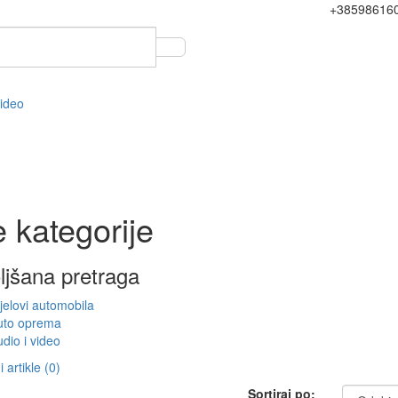
+38598616
video
 kategorije
ljšana pretraga
jelovi automobila
uto oprema
dio i video
 artikle (0)
Sortiraj po: