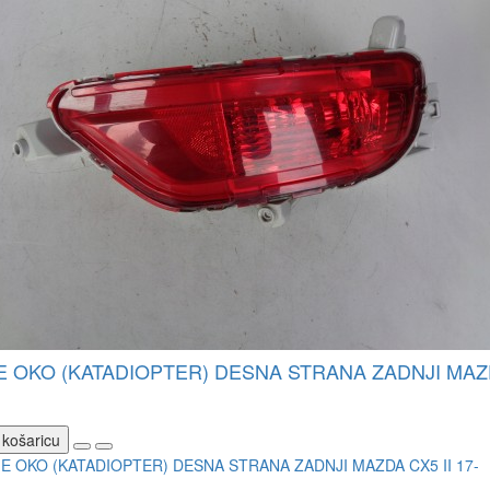
 OKO (KATADIOPTER) DESNA STRANA ZADNJI MAZDA
 košaricu