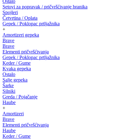
Ostalo
Setovi za popravak / pričvršćivanje branika
Spojleri
Četvrtina / Oplata
Gepek / Poklopac prtljažnika
+
Amortizeri gepeka
Brave
Brave
Elementi pričvršćivanja
Gepek / Poklopac prtljažnika
Keder / Gume
Kvaka gepeka
Ostalo
Salje gepeka
Šarke
Silniki
Greda / Pojačanje
Haube
+
Amortizeri
Brave
Elementi pričvršćivanja
Haube
Keder / Gume