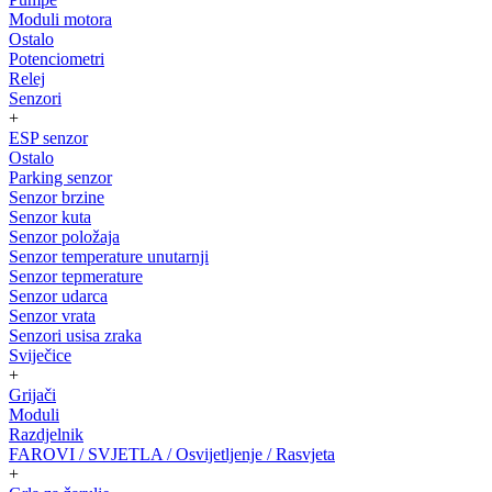
Moduli motora
Ostalo
Potenciometri
Relej
Senzori
+
ESP senzor
Ostalo
Parking senzor
Senzor brzine
Senzor kuta
Senzor položaja
Senzor temperature unutarnji
Senzor tepmerature
Senzor udarca
Senzor vrata
Senzori usisa zraka
Sviječice
+
Grijači
Moduli
Razdjelnik
FAROVI / SVJETLA / Osvijetljenje / Rasvjeta
+