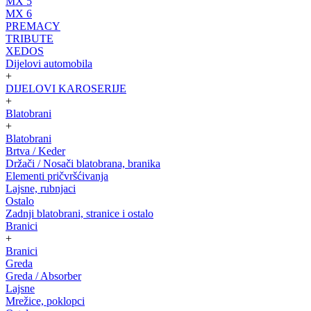
MX 5
MX 6
PREMACY
TRIBUTE
XEDOS
Dijelovi automobila
+
DIJELOVI KAROSERIJE
+
Blatobrani
+
Blatobrani
Brtva / Keder
Držači / Nosači blatobrana, branika
Elementi pričvršćivanja
Lajsne, rubnjaci
Ostalo
Zadnji blatobrani, stranice i ostalo
Branici
+
Branici
Greda
Greda / Absorber
Lajsne
Mrežice, poklopci