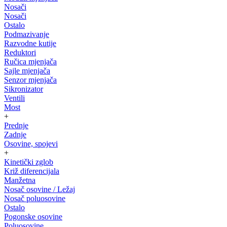
Nosači
Nosači
Ostalo
Podmazivanje
Razvodne kutije
Reduktori
Ručica mjenjača
Sajle mjenjača
Senzor mjenjača
Sikronizator
Ventili
Most
+
Prednje
Zadnje
Osovine, spojevi
+
Kinetički zglob
Križ diferencijala
Manžetna
Nosač osovine / Ležaj
Nosač poluosovine
Ostalo
Pogonske osovine
Poluosovine