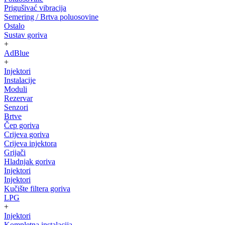
Prigušivać vibracija
Semering / Brtva poluosovine
Ostalo
Sustav goriva
+
AdBlue
+
Injektori
Instalacije
Moduli
Rezervar
Senzori
Brtve
Čep goriva
Crijeva goriva
Crijeva injektora
Grijači
Hladnjak goriva
Injektori
Injektori
Kučište filtera goriva
LPG
+
Injektori
Kompletna instalacija