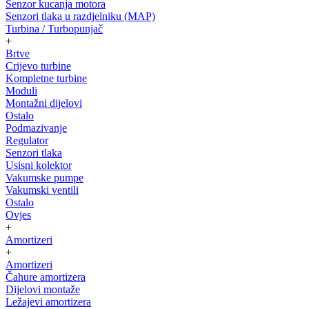
Senzor kucanja motora
Senzori tlaka u razdjelniku (MAP)
Turbina / Turbopunjač
+
Brtve
Crijevo turbine
Kompletne turbine
Moduli
Montažni dijelovi
Ostalo
Podmazivanje
Regulator
Senzori tlaka
Usisni kolektor
Vakumske pumpe
Vakumski ventili
Ostalo
Ovjes
+
Amortizeri
+
Amortizeri
Čahure amortizera
Dijelovi montaže
Ležajevi amortizera