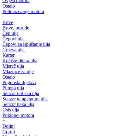
Ovjesi motora
Ostalo
Podmazivanje motora
+
Brtve
Brtve, posude
Čep ulja
Čepovi ulja
Čepovi za ispuštanje ulja
Crijeva ulja
Karter
Kučište filtera ulja
Mjerač ulja
Mlaznice za ulje
Ostalo
Pogonski dijelovi
Pumpa ulja
Senzor pritiska ulja
Senzor temperature ulja
Senzor tlaka ulja
Usis ulja
Poklopci motora
+
Doljni
Gornji