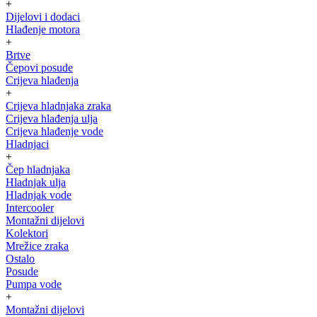
+
Dijelovi i dodaci
Hlađenje motora
+
Brtve
Čepovi posude
Crijeva hlađenja
+
Crijeva hladnjaka zraka
Crijeva hlađenja ulja
Crijeva hlađenje vode
Hladnjaci
+
Čep hladnjaka
Hladnjak ulja
Hladnjak vode
Intercooler
Montažni dijelovi
Kolektori
Mrežice zraka
Ostalo
Posude
Pumpa vode
+
Montažni dijelovi