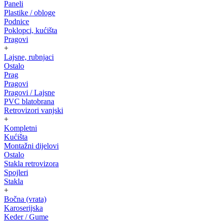
Paneli
Plastike / obloge
Podnice
Poklopci, kućišta
Pragovi
+
Lajsne, rubnjaci
Ostalo
Prag
Pragovi
Pragovi / Lajsne
PVC blatobrana
Retrovizori vanjski
+
Kompletni
Kućišta
Montažni dijelovi
Ostalo
Stakla retrovizora
Spojleri
Stakla
+
Bočna (vrata)
Karoserijska
Keder / Gume