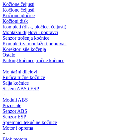
Kočione čeljusti
Kočione čeljusti
Kočione pločice
Kočioni disk
Kompleti (disk, pločice, čeljusti)
Montažni dijelovi i popravci
Senzor trošenja kočnice
Kompleti za montažu i popravak
Korektori sile kočenja
Ostalo
Parking kočnice, ručne kočnice
+
Montažni dijelovi
Ručica ručne kočnice
Salja kočnice
Sistem ABS i ESP
+
Moduli ABS
Pozostałe
Senzor ABS
Senzor ESP
Spremnici tekućine kočnice
Motor i oprema
+
Blok motora