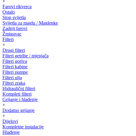
+
Farovi rikverca
Ostalo
Stop svijetla
Svijetla za maglu / Maglenke
Zadnji farovi
Žmigavac
Filteri
+
Drugi filteri
Filteri getribe / mjenjača
Filteri goriva
Filteri kabine
Filteri pumpe
Filteri ulja
Filteri zraka
Hidraulični filteri
Kompleti filteri
Grijanje i hlađenje
+
Dodatno grijanje
+
Dijelovi
Kompletne instalacije
Hlađenje