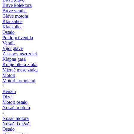
Brtve kolektora
Brtve ventila
Glave motora
Klackalice
Klackalice
Ostalo
Poklopci ventila
Ventili
Vijci glave
Zestawy uszczelek
Klapna gasa
Kutije filtera zraka
Mjerač mase zraka
Motori
Motori kompletni
+
Benzin
Dizel
Motori ostalo
Nosači motora
+
Nosač motora
Nosači i držači
Ostalo