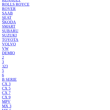
ROLLS ROYCE
ROVER
SAAB
SEAT
ŠKODA
SMART
SUBARU
SUZUKI
TOYOTA
VOLVO
VW
DEMIO
2
3
323
5
6
B SERIE
CX 3
CX 5
CX 7
CX 9
MPV
MX 3