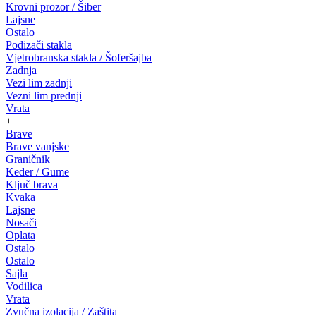
Krovni prozor / Šiber
Lajsne
Ostalo
Podizači stakla
Vjetrobranska stakla / Šoferšajba
Zadnja
Vezi lim zadnji
Vezni lim prednji
Vrata
+
Brave
Brave vanjske
Graničnik
Keder / Gume
Ključ brava
Kvaka
Lajsne
Nosači
Oplata
Ostalo
Ostalo
Sajla
Vodilica
Vrata
Zvučna izolacija / Zaštita