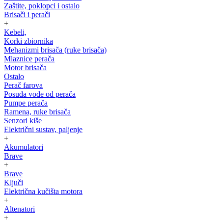
Zaštite, poklopci i ostalo
Brisači i perači
+
Kebeli,
Korki zbiornika
Mehanizmi brisača (ruke brisača)
Mlaznice perača
Motor brisača
Ostalo
Perač farova
Posuda vode od perača
Pumpe perača
Ramena, ruke brisača
Senzori kiše
Električni sustav, paljenje
+
Akumulatori
Brave
+
Brave
Ključi
Električna kučišta motora
+
Altenatori
+