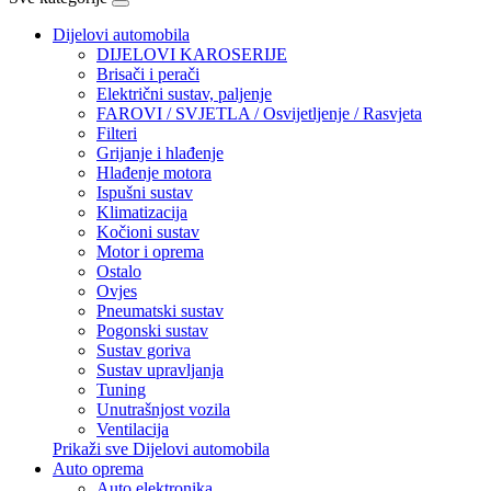
Dijelovi automobila
DIJELOVI KAROSERIJE
Brisači i perači
Električni sustav, paljenje
FAROVI / SVJETLA / Osvijetljenje / Rasvjeta
Filteri
Grijanje i hlađenje
Hlađenje motora
Ispušni sustav
Klimatizacija
Kočioni sustav
Motor i oprema
Ostalo
Ovjes
Pneumatski sustav
Pogonski sustav
Sustav goriva
Sustav upravljanja
Tuning
Unutrašnjost vozila
Ventilacija
Prikaži sve Dijelovi automobila
Auto oprema
Auto elektronika