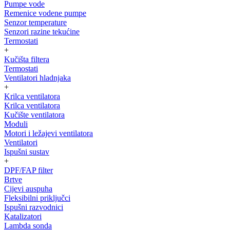
Pumpe vode
Remenice vodene pumpe
Senzor temperature
Senzori razine tekućine
Termostati
+
Kučišta filtera
Termostati
Ventilatori hladnjaka
+
Krilca ventilatora
Krilca ventilatora
Kučište ventilatora
Moduli
Motori i ležajevi ventilatora
Ventilatori
Ispušni sustav
+
DPF/FAP filter
Brtve
Cijevi auspuha
Fleksibilni priključci
Ispušni razvodnici
Katalizatori
Lambda sonda