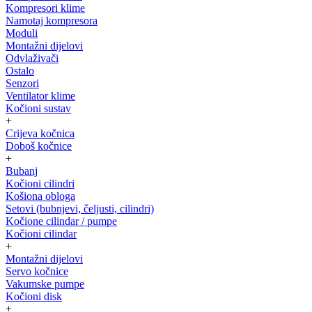
Kompresori klime
Namotaj kompresora
Moduli
Montažni dijelovi
Odvlaživači
Ostalo
Senzori
Ventilator klime
Kočioni sustav
+
Crijeva kočnica
Doboš kočnice
+
Bubanj
Kočioni cilindri
Košiona obloga
Setovi (bubnjevi, čeljusti, cilindri)
Kočione cilindar / pumpe
Kočioni cilindar
+
Montažni dijelovi
Servo kočnice
Vakumske pumpe
Kočioni disk
+