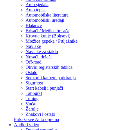
Auto sjedala
Auto tepisi
Automobilska literatura
Automobilski uređaji
Blatarice
Brisači / Metlice brisača
Krovne kutije (Boksovi)
Mrežica gepeka / Prtljažnika
Navlake
Navlake za staklo
Nosači, držači
Off-road
Okviri registarskih tablica
Ostalo
Senzori i kamere parkiranja
Sigurnost
Start kabeli i punjači
Tahograf
Tuning
Vuča
Žarulje
Znakovi i ostalo
Prikaži sve Auto oprema
Audio i video
Dodaci car audio