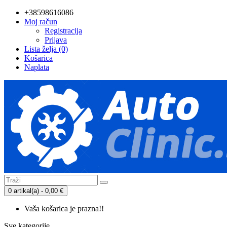
+38598616086
Moj račun
Registracija
Prijava
Lista želja (0)
Košarica
Naplata
0 artikal(a) - 0,00 €
Vaša košarica je prazna!!
Sve kategorije