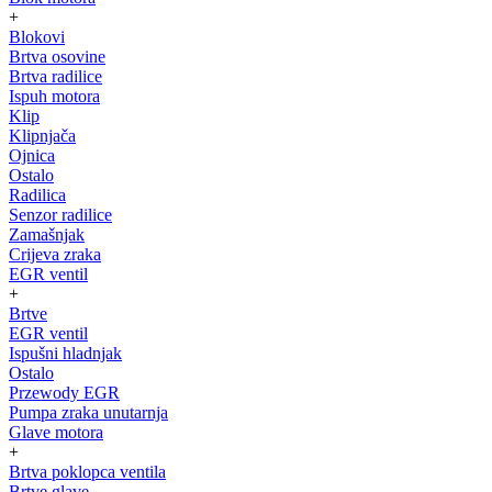
+
Blokovi
Brtva osovine
Brtva radilice
Ispuh motora
Klip
Klipnjača
Ojnica
Ostalo
Radilica
Senzor radilice
Zamašnjak
Crijeva zraka
EGR ventil
+
Brtve
EGR ventil
Ispušni hladnjak
Ostalo
Przewody EGR
Pumpa zraka unutarnja
Glave motora
+
Brtva poklopca ventila
Brtve glave