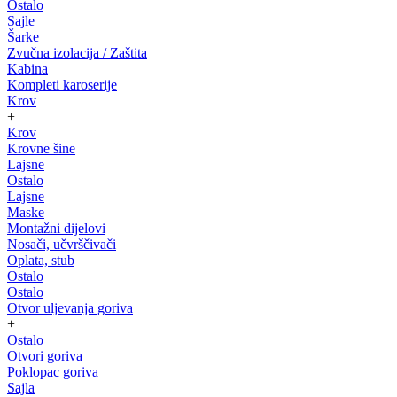
Ostalo
Sajle
Šarke
Zvučna izolacija / Zaštita
Kabina
Kompleti karoserije
Krov
+
Krov
Krovne šine
Lajsne
Ostalo
Lajsne
Maske
Montažni dijelovi
Nosači, učvrščivači
Oplata, stub
Ostalo
Ostalo
Otvor uljevanja goriva
+
Ostalo
Otvori goriva
Poklopac goriva
Sajla