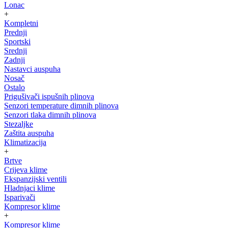
Lonac
+
Kompletni
Prednji
Sportski
Srednji
Zadnji
Nastavci auspuha
Nosač
Ostalo
Prigušivači ispušnih plinova
Senzori temperature dimnih plinova
Senzori tlaka dimnih plinova
Stezaljke
Zaštita auspuha
Klimatizacija
+
Brtve
Crijeva klime
Ekspanzijski ventili
Hladnjaci klime
Isparivači
Kompresor klime
+
Kompresor klime