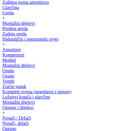
Zaštitna guma amortizera
Glavčina
Greda
+
Montažni dijelovi
Prednja greda
Zadnja greda
Hidraulični i pneumatski ovjes
+
Amortizer
Kompresori
Moduli
Montažni dijelovi
Ostalo
Ostalo
Ventili
Zračni jastuk
Kompleti ovjesa (amortizeri i opruge)
Ležajevi kotača i glavčine
Montažni dijelovi
Opruge i dijelovi
+
Nosači / Držači
Nosači, držači
Opruge