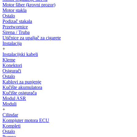
Motor šiber (krovni prozor)
Motor stakla
Ostalo
Podizač stakala
Przetwornice
Sirena / Truba
Utičnice za upaljač za cigarete
Instalacija
+
Instalacijski kabeli
Kleme
Konektori
Osigurači
Ostalo
Kablovi za punjenje
Kučište akumulatora
Kučište osigurača
Modul ASR
Moduli
+
Cilindar
Kompjuter motora ECU
Kompleti
Ostalo
Pumpe