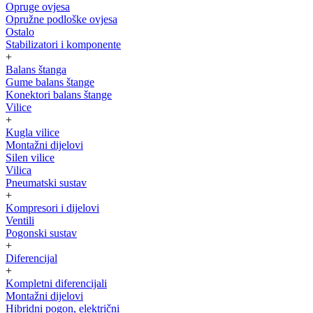
Opruge ovjesa
Opružne podloške ovjesa
Ostalo
Stabilizatori i komponente
+
Balans štanga
Gume balans štange
Konektori balans štange
Vilice
+
Kugla vilice
Montažni dijelovi
Silen vilice
Vilica
Pneumatski sustav
+
Kompresori i dijelovi
Ventili
Pogonski sustav
+
Diferencijal
+
Kompletni diferencijali
Montažni dijelovi
Hibridni pogon, električni