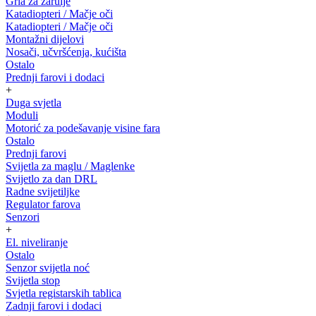
Grla za žarulje
Katadiopteri / Mačje oči
Katadiopteri / Mačje oči
Montažni dijelovi
Nosači, učvršćenja, kućišta
Ostalo
Prednji farovi i dodaci
+
Duga svjetla
Moduli
Motorić za podešavanje visine fara
Ostalo
Prednji farovi
Svijetla za maglu / Maglenke
Svijetlo za dan DRL
Radne svijetiljke
Regulator farova
Senzori
+
El. niveliranje
Ostalo
Senzor svijetla noć
Svijetla stop
Svjetla registarskih tablica
Zadnji farovi i dodaci