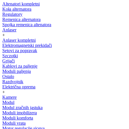
Altenatori kompletni
Koła alternatora
Regulatory
Remenica alternatora
Spojka remenica altenatora
Anlaser
+
Anlaser kompletni
Elektromagnetski prekidači
Setovi za popravak
Szczotki
Grijači
Kablovi za paljenje
Moduli paljenja
Ostalo
Razdvojnik
Električna oprema
+
Kamere
Modul
Modul zračnih jastuka
Moduli imobilizera
Moduli komforta
Moduli vrata
Motor regulacije siceva