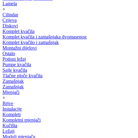
Lamela
+
Cilindar
Crijeva
Diskovi
Komplet kvačila
Komplet kvačila i zamašnjaka dvomasenog
Komplet kvačilo i zamašnjak
Montažni dijelovi
Ostalo
Potisni ležaj
Pumpe kvačila
Sajle kvačila
Tlačne ploče kvačila
Zamašnjak
Zamašnjak
Mjenjači
+
Brtve
Instalacije
Kompleti
Kompletni mjenjači
Kučišta
Ležaji
Moduli mjenjača