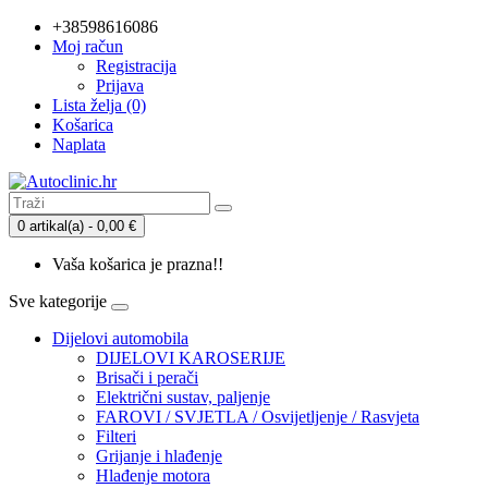
+38598616086
Moj račun
Registracija
Prijava
Lista želja (0)
Košarica
Naplata
0 artikal(a) - 0,00 €
Vaša košarica je prazna!!
Sve kategorije
Dijelovi automobila
DIJELOVI KAROSERIJE
Brisači i perači
Električni sustav, paljenje
FAROVI / SVJETLA / Osvijetljenje / Rasvjeta
Filteri
Grijanje i hlađenje
Hlađenje motora