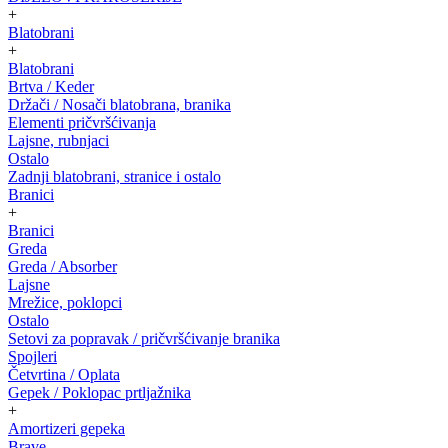
+
Blatobrani
+
Blatobrani
Brtva / Keder
Držači / Nosači blatobrana, branika
Elementi pričvršćivanja
Lajsne, rubnjaci
Ostalo
Zadnji blatobrani, stranice i ostalo
Branici
+
Branici
Greda
Greda / Absorber
Lajsne
Mrežice, poklopci
Ostalo
Setovi za popravak / pričvršćivanje branika
Spojleri
Četvrtina / Oplata
Gepek / Poklopac prtljažnika
+
Amortizeri gepeka
Brave