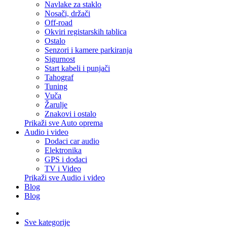
Navlake za staklo
Nosači, držači
Off-road
Okviri registarskih tablica
Ostalo
Senzori i kamere parkiranja
Sigurnost
Start kabeli i punjači
Tahograf
Tuning
Vuča
Žarulje
Znakovi i ostalo
Prikaži sve Auto oprema
Audio i video
Dodaci car audio
Elektronika
GPS i dodaci
TV i Video
Prikaži sve Audio i video
Blog
Blog
Sve kategorije