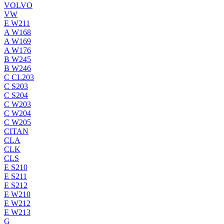
VOLVO
VW
E W211
A W168
A W169
A W176
B W245
B W246
C CL203
C S203
C S204
C W203
C W204
C W205
CITAN
CLA
CLK
CLS
E S210
E S211
E S212
E W210
E W212
E W213
G