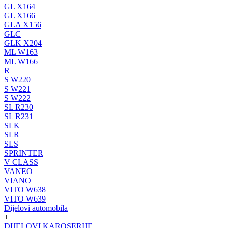
GL X164
GL X166
GLA X156
GLC
GLK X204
ML W163
ML W166
R
S W220
S W221
S W222
SL R230
SL R231
SLK
SLR
SLS
SPRINTER
V CLASS
VANEO
VIANO
VITO W638
VITO W639
Dijelovi automobila
+
DIJELOVI KAROSERIJE