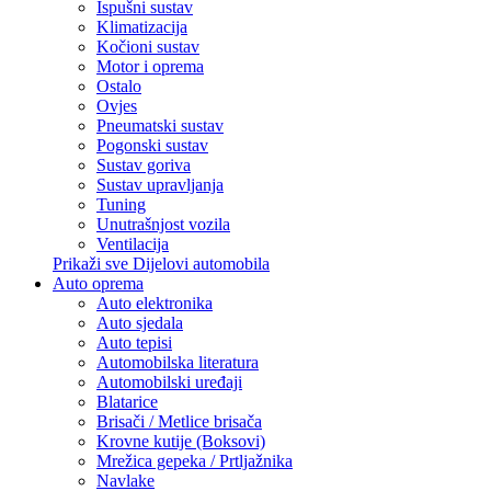
Ispušni sustav
Klimatizacija
Kočioni sustav
Motor i oprema
Ostalo
Ovjes
Pneumatski sustav
Pogonski sustav
Sustav goriva
Sustav upravljanja
Tuning
Unutrašnjost vozila
Ventilacija
Prikaži sve Dijelovi automobila
Auto oprema
Auto elektronika
Auto sjedala
Auto tepisi
Automobilska literatura
Automobilski uređaji
Blatarice
Brisači / Metlice brisača
Krovne kutije (Boksovi)
Mrežica gepeka / Prtljažnika
Navlake