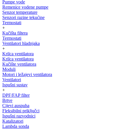
Pumpe vode
Remenice vodene pumpe
Senzor temperature
Senzori razine tekućine
Termostati
+
Kučišta filtera
Termostati
Ventilatori hladnjaka
+
Krilca ventilatora
Krilca ventilatora
Kučište ventilatora
Moduli
Motori i ležajevi ventilatora
Ventilatori
Ispušni sustav
+
DPF/FAP filter
Brtve
Cijevi auspuha
Fleksibilni priključci
Ispušni razvodnici
Katalizatori
Lambda sonda