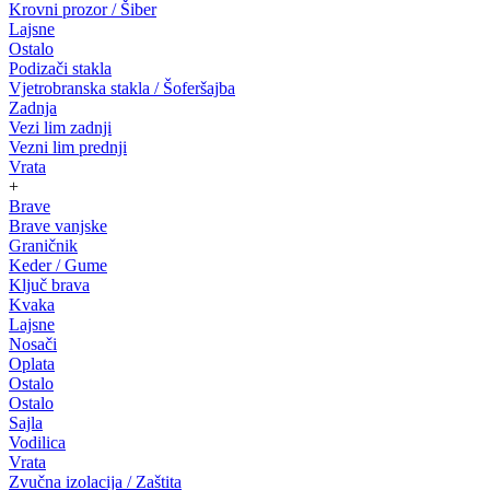
Krovni prozor / Šiber
Lajsne
Ostalo
Podizači stakla
Vjetrobranska stakla / Šoferšajba
Zadnja
Vezi lim zadnji
Vezni lim prednji
Vrata
+
Brave
Brave vanjske
Graničnik
Keder / Gume
Ključ brava
Kvaka
Lajsne
Nosači
Oplata
Ostalo
Ostalo
Sajla
Vodilica
Vrata
Zvučna izolacija / Zaštita