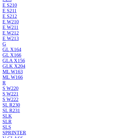
E S210
E S211
E S212
E W210
E W211
E W212
E W213
G
GL X164
GL X166
GLA X156
GLK X204
ML W163
ML W166
R
S W220
S W221
S W222
SL R230
SL R231
SLK
SLR
SLS
SPRINTER