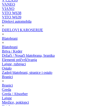
V CLASS
VANEO
VIANO
VITO W638
VITO W639
Dijelovi automobila
+
DIJELOVI KAROSERIJE
+
Blatobrani
+
Blatobrani
Brtva / Keder
Držači / Nosači blatobrana, branika
Elementi pričvršćivanja
Lajsne, rubnjaci
Ostalo
Zadnji blatobrani, stranice i ostalo
Branici
+
Branici
Greda
Greda / Absorber
Lajsne
Mrežice, poklopci