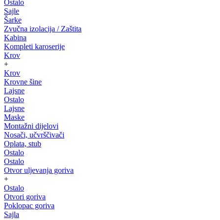
Ostalo
Sajle
Šarke
Zvučna izolacija / Zaštita
Kabina
Kompleti karoserije
Krov
+
Krov
Krovne šine
Lajsne
Ostalo
Lajsne
Maske
Montažni dijelovi
Nosači, učvrščivači
Oplata, stub
Ostalo
Ostalo
Otvor uljevanja goriva
+
Ostalo
Otvori goriva
Poklopac goriva
Sajla