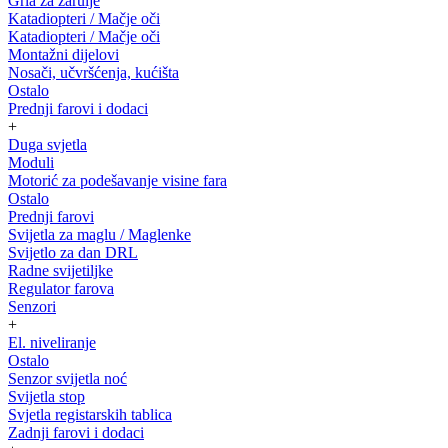
Grla za žarulje
Katadiopteri / Mačje oči
Katadiopteri / Mačje oči
Montažni dijelovi
Nosači, učvršćenja, kućišta
Ostalo
Prednji farovi i dodaci
+
Duga svjetla
Moduli
Motorić za podešavanje visine fara
Ostalo
Prednji farovi
Svijetla za maglu / Maglenke
Svijetlo za dan DRL
Radne svijetiljke
Regulator farova
Senzori
+
El. niveliranje
Ostalo
Senzor svijetla noć
Svijetla stop
Svjetla registarskih tablica
Zadnji farovi i dodaci