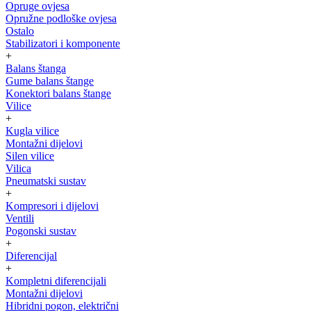
Opruge ovjesa
Opružne podloške ovjesa
Ostalo
Stabilizatori i komponente
+
Balans štanga
Gume balans štange
Konektori balans štange
Vilice
+
Kugla vilice
Montažni dijelovi
Silen vilice
Vilica
Pneumatski sustav
+
Kompresori i dijelovi
Ventili
Pogonski sustav
+
Diferencijal
+
Kompletni diferencijali
Montažni dijelovi
Hibridni pogon, električni