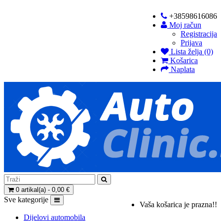
+38598616086
Moj račun
Registracija
Prijava
Lista želja (0)
Košarica
Naplata
0 artikal(a) - 0,00 €
Sve kategorije
Vaša košarica je prazna!!
Dijelovi automobila