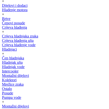
+
Dijelovi i dodaci
Hlađenje motora
+
Brtve
Čepovi posude
Crijeva hlađenja
+
Crijeva hladnjaka zraka
Crijeva hlađenja ulja
Crijeva hlađenje vode
Hladnjaci
+
Čep hladnjaka
Hladnjak ulja
Hladnjak vode
Intercooler
Montažni dijelovi
Kolektori
Mrežice zraka
Ostalo
Posude
Pumpa vode
+
Montažni dijelovi