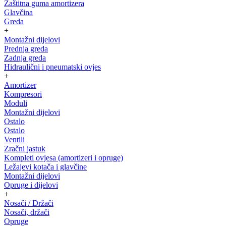
Zaštitna guma amortizera
Glavčina
Greda
+
Montažni dijelovi
Prednja greda
Zadnja greda
Hidraulični i pneumatski ovjes
+
Amortizer
Kompresori
Moduli
Montažni dijelovi
Ostalo
Ostalo
Ventili
Zračni jastuk
Kompleti ovjesa (amortizeri i opruge)
Ležajevi kotača i glavčine
Montažni dijelovi
Opruge i dijelovi
+
Nosači / Držači
Nosači, držači
Opruge