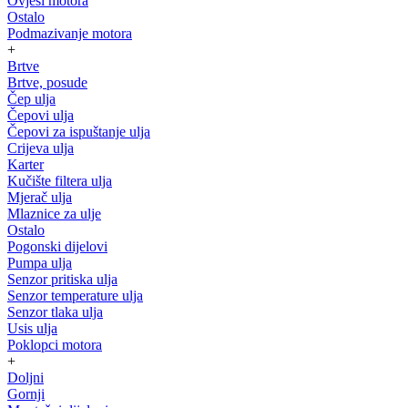
Ovjesi motora
Ostalo
Podmazivanje motora
+
Brtve
Brtve, posude
Čep ulja
Čepovi ulja
Čepovi za ispuštanje ulja
Crijeva ulja
Karter
Kučište filtera ulja
Mjerač ulja
Mlaznice za ulje
Ostalo
Pogonski dijelovi
Pumpa ulja
Senzor pritiska ulja
Senzor temperature ulja
Senzor tlaka ulja
Usis ulja
Poklopci motora
+
Doljni
Gornji