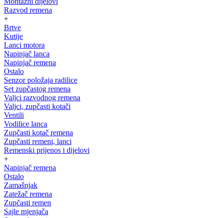
Montažni dijelovi
Razvod remena
+
Brtve
Kutije
Lanci motora
Napinjač lanca
Napinjač remena
Ostalo
Senzor položaja radilice
Set zupčastog remena
Valjci razvodnog remena
Valjci, zupčasti kotači
Ventili
Vodilice lanca
Zupčasti kotač remena
Zupčasti remeni, lanci
Remenski prijenos i dijelovi
+
Napinjač remena
Ostalo
Zamašnjak
Zatežač remena
Zupčasti remen
Sajle mjenjača