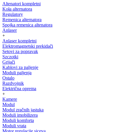
Altenatori kompletni
Koła alternatora
Regulatory
Remenica alternatora
Spojka remenica altenatora
Anlaser
+
Anlaser kompletni
Elektromagnetski prekidači
Setovi za popravak
Szczotki
Grijači
Kablovi za paljenje
Moduli paljenja
Ostalo
Razdvojnik
Električna oprema
+
Kamere
Modul
Modul zračnih jastuka
Moduli imobilizera
Moduli komforta
Moduli vrata
Motor regulacije siceva