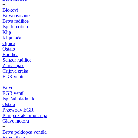
+
Blokovi
Brtva osovine
Brtva radilice
Ispuh motora
Klip
Klipnjača
Ojnica
Ostalo
Radilica
Senzor radilice
Zamašnjak
Crijeva zraka
EGR ventil
+
Brtve
EGR ventil
Ispušni hladnjak
Ostalo
Przewody EGR
Pumpa zraka unutarnja
Glave motora
+
Brtva poklopca ventila
Brtve glave