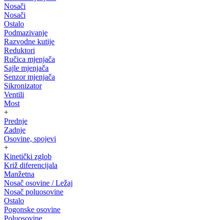
Nosači
Nosači
Ostalo
Podmazivanje
Razvodne kutije
Reduktori
Ručica mjenjača
Sajle mjenjača
Senzor mjenjača
Sikronizator
Ventili
Most
+
Prednje
Zadnje
Osovine, spojevi
+
Kinetički zglob
Križ diferencijala
Manžetna
Nosač osovine / Ležaj
Nosač poluosovine
Ostalo
Pogonske osovine
Poluosovine