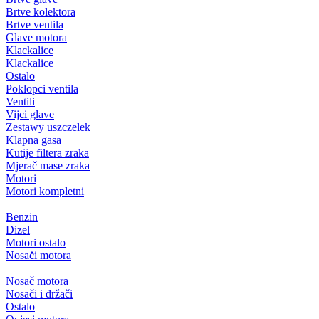
Brtve kolektora
Brtve ventila
Glave motora
Klackalice
Klackalice
Ostalo
Poklopci ventila
Ventili
Vijci glave
Zestawy uszczelek
Klapna gasa
Kutije filtera zraka
Mjerač mase zraka
Motori
Motori kompletni
+
Benzin
Dizel
Motori ostalo
Nosači motora
+
Nosač motora
Nosači i držači
Ostalo