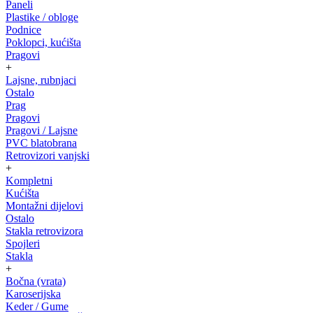
Paneli
Plastike / obloge
Podnice
Poklopci, kućišta
Pragovi
+
Lajsne, rubnjaci
Ostalo
Prag
Pragovi
Pragovi / Lajsne
PVC blatobrana
Retrovizori vanjski
+
Kompletni
Kućišta
Montažni dijelovi
Ostalo
Stakla retrovizora
Spojleri
Stakla
+
Bočna (vrata)
Karoserijska
Keder / Gume