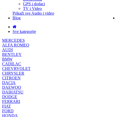
GPS i dodaci
TV i Video
Prikaži sve Audio i video
Blog
Sve kategorije
MERCEDES
ALFA ROMEO
AUDI
BENTLEY
BMW
CADILAC
CHEVRVOLET
CHRYSLER
CITROEN
DACIA
DAEWOO
DAIHATSU
DODGE
FERRARI
FIAT
FORD
HONDA