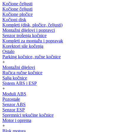
Kočione čeljusti
Kočione čeljusti
Kočione pločice
Kočioni disk
Kompleti (disk, pločice, čeljusti)
Montažni dijelovi i popravci
Senzor trošenja kočnice
Kompleti za montažu i popravak
Korektori sile kočenja
Ostalo
Parking kočnice, ručne kočnice
+
Montažni dijelovi
Ručica ručne kočnice
Salja kočnice
Sistem ABS i ESP
+
Moduli ABS
Pozostałe
Senzor ABS
Senzor ESP
Spremnici tekućine kočnice
Motor i oprema
+
Blok motora