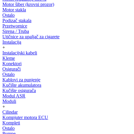
Motor šiber (krovni prozor)
Motor stakla
Ostalo
Podizač stakala
Przetwornice
Sirena / Truba
Utičnice za upaljač za cigarete
Instalacija
+
Instalacijski kabeli
Kleme
Konektori
Osigurači
Ostalo
Kablovi za punjenje
Kučište akumulatora
Kučište osigurača
Modul ASR
Moduli
+
Cilindar
Kompjuter motora ECU
Kompleti
Ostalo
Pumpe