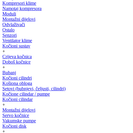
Kompresori klime
Namotaj kompresora
Moduli
Montažni dijelovi
Odvlaživači
Ostalo
Senzori
Ventilator klime
Kočioni sustav
+
Crijeva kočnica
Doboš kočnice
+
Bubanj
Kočioni cilindri
Košiona obloga
Setovi (bubnjevi, čeljusti, cilindri)
Kočione cilindar / pumpe
Kočioni cilindar
+
Montažni dijelovi
Servo kočnice
Vakumske pumpe
Kočioni disk
+