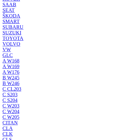
SAAB
SEAT
ŠKODA
SMART
SUBARU
SUZUKI
TOYOTA
VOLVO
VW
GLC
A W168
A W169
A W176
B W245
B W246
C CL203
C S203
C S204
C W203
C W204
C W205
CITAN
CLA
CLK
CLS