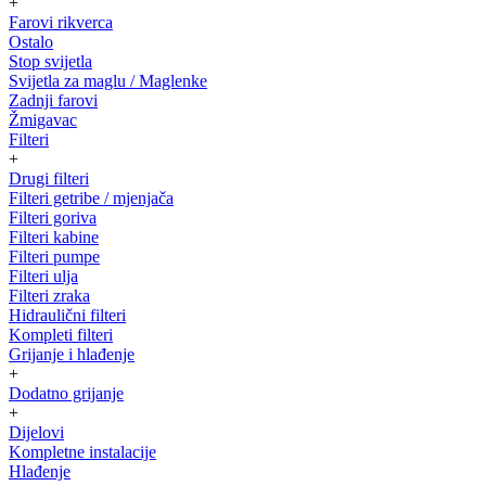
+
Farovi rikverca
Ostalo
Stop svijetla
Svijetla za maglu / Maglenke
Zadnji farovi
Žmigavac
Filteri
+
Drugi filteri
Filteri getribe / mjenjača
Filteri goriva
Filteri kabine
Filteri pumpe
Filteri ulja
Filteri zraka
Hidraulični filteri
Kompleti filteri
Grijanje i hlađenje
+
Dodatno grijanje
+
Dijelovi
Kompletne instalacije
Hlađenje