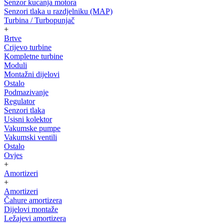
Senzor kucanja motora
Senzori tlaka u razdjelniku (MAP)
Turbina / Turbopunjač
+
Brtve
Crijevo turbine
Kompletne turbine
Moduli
Montažni dijelovi
Ostalo
Podmazivanje
Regulator
Senzori tlaka
Usisni kolektor
Vakumske pumpe
Vakumski ventili
Ostalo
Ovjes
+
Amortizeri
+
Amortizeri
Čahure amortizera
Dijelovi montaže
Ležajevi amortizera