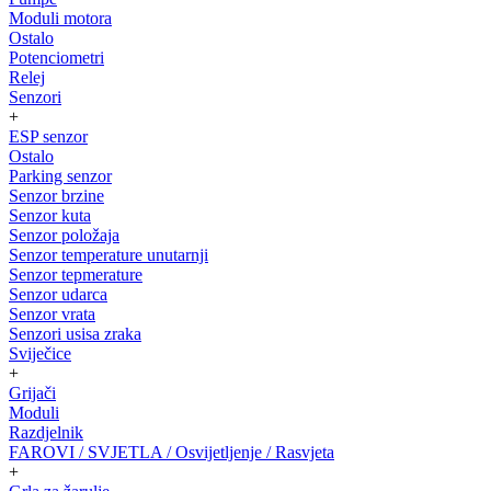
Moduli motora
Ostalo
Potenciometri
Relej
Senzori
+
ESP senzor
Ostalo
Parking senzor
Senzor brzine
Senzor kuta
Senzor položaja
Senzor temperature unutarnji
Senzor tepmerature
Senzor udarca
Senzor vrata
Senzori usisa zraka
Sviječice
+
Grijači
Moduli
Razdjelnik
FAROVI / SVJETLA / Osvijetljenje / Rasvjeta
+