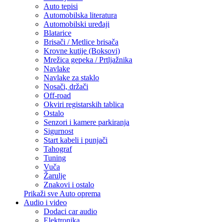
Auto tepisi
Automobilska literatura
Automobilski uređaji
Blatarice
Brisači / Metlice brisača
Krovne kutije (Boksovi)
Mrežica gepeka / Prtljažnika
Navlake
Navlake za staklo
Nosači, držači
Off-road
Okviri registarskih tablica
Ostalo
Senzori i kamere parkiranja
Sigurnost
Start kabeli i punjači
Tahograf
Tuning
Vuča
Žarulje
Znakovi i ostalo
Prikaži sve Auto oprema
Audio i video
Dodaci car audio
Elektronika