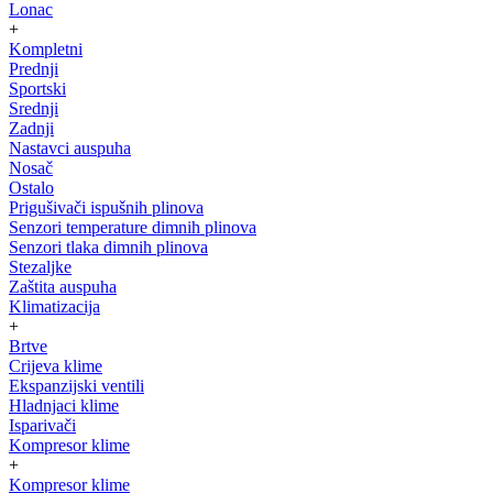
Lonac
+
Kompletni
Prednji
Sportski
Srednji
Zadnji
Nastavci auspuha
Nosač
Ostalo
Prigušivači ispušnih plinova
Senzori temperature dimnih plinova
Senzori tlaka dimnih plinova
Stezaljke
Zaštita auspuha
Klimatizacija
+
Brtve
Crijeva klime
Ekspanzijski ventili
Hladnjaci klime
Isparivači
Kompresor klime
+
Kompresor klime