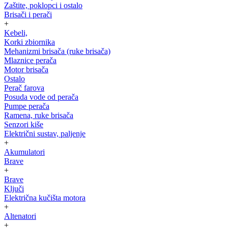
Zaštite, poklopci i ostalo
Brisači i perači
+
Kebeli,
Korki zbiornika
Mehanizmi brisača (ruke brisača)
Mlaznice perača
Motor brisača
Ostalo
Perač farova
Posuda vode od perača
Pumpe perača
Ramena, ruke brisača
Senzori kiše
Električni sustav, paljenje
+
Akumulatori
Brave
+
Brave
Ključi
Električna kučišta motora
+
Altenatori
+