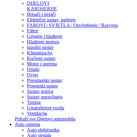
DIJELOVI
KAROSERIJE
Brisači i perači
Električni sustav, paljenje
FAROVI / SVJETLA / Osvijetljenje / Rasvjeta
Filteri
Grijanje i hlađenje
Hlađenje motora
Ispušni sustav
Klimatizacija
Kočioni sustav
Motor i oprema
Ostalo
Ovjes
Pneumatski sustav
Pogonski sustav
Sustav goriva
Sustav upravljanja
Tuning
Unutrašnjost vozila
Ventilacija
Prikaži sve Dijelovi automobila
Auto oprema
Auto elektronika
Auto sjedala