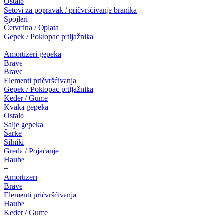
Ostalo
Setovi za popravak / pričvršćivanje branika
Spojleri
Četvrtina / Oplata
Gepek / Poklopac prtljažnika
+
Amortizeri gepeka
Brave
Brave
Elementi pričvršćivanja
Gepek / Poklopac prtljažnika
Keder / Gume
Kvaka gepeka
Ostalo
Salje gepeka
Šarke
Silniki
Greda / Pojačanje
Haube
+
Amortizeri
Brave
Elementi pričvršćivanja
Haube
Keder / Gume