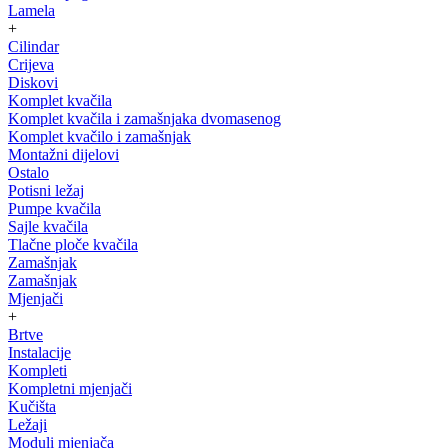
Lamela
+
Cilindar
Crijeva
Diskovi
Komplet kvačila
Komplet kvačila i zamašnjaka dvomasenog
Komplet kvačilo i zamašnjak
Montažni dijelovi
Ostalo
Potisni ležaj
Pumpe kvačila
Sajle kvačila
Tlačne ploče kvačila
Zamašnjak
Zamašnjak
Mjenjači
+
Brtve
Instalacije
Kompleti
Kompletni mjenjači
Kučišta
Ležaji
Moduli mjenjača