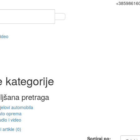
+38598616
video
 kategorije
ljšana pretraga
jelovi automobila
uto oprema
dio i video
 artikle (0)
Sortiraj po: