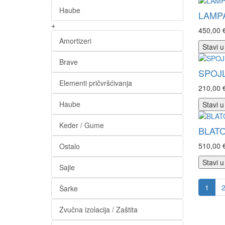
Haube
LAMPA
+
450,00 
Amortizeri
Stavi u
Brave
SPOJ
Elementi pričvršćivanja
210,00 
Haube
Stavi u
Keder / Gume
BLATO
510,00 
Ostalo
Stavi u
Sajle
1
Šarke
Zvučna izolacija / Zaštita