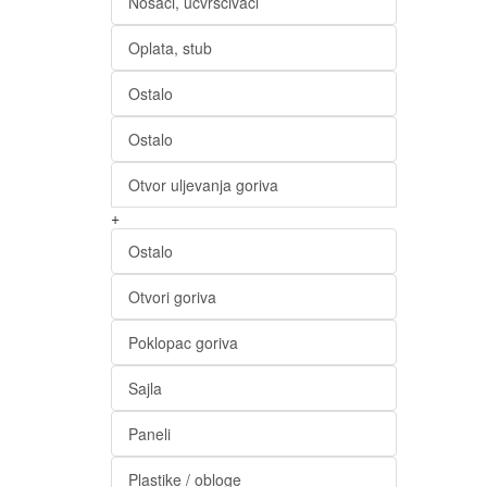
Nosači, učvrščivači
Oplata, stub
Ostalo
Ostalo
Otvor uljevanja goriva
+
Ostalo
Otvori goriva
Poklopac goriva
Sajla
Paneli
Plastike / obloge