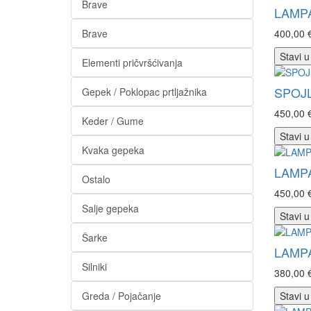
Brave
LAMPA
Brave
400,00 
Stavi u
Elementi pričvršćivanja
SPOJ
Gepek / Poklopac prtljažnika
450,00 
Keder / Gume
Stavi u
Kvaka gepeka
LAMP
Ostalo
450,00 
Salje gepeka
Stavi u
Šarke
LAMPA
Silniki
380,00 
Greda / Pojačanje
Stavi u