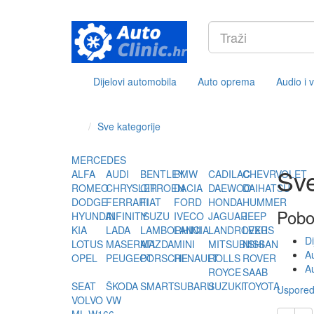
Dijelovi automobila
Auto oprema
Audio i 
Sve kategorije
MERCEDES
Sve
ALFA
AUDI
BENTLEY
BMW
CADILAC
CHEVRVOLET
ROMEO
CHRYSLER
CITROEN
DACIA
DAEWOO
DAIHATSU
DODGE
FERRARI
FIAT
FORD
HONDA
HUMMER
Pobo
HYUNDAI
INFINITY
ISUZU
IVECO
JAGUAR
JEEP
KIA
LADA
LAMBORHINI
LANCIA
LANDROVER
LEXUS
Di
LOTUS
MASERATI
MAZDA
MINI
MITSUBISHI
NISSAN
A
OPEL
PEUGEOT
PORSCHE
RENAULT
ROLLS
ROVER
Au
ROYCE
SAAB
SEAT
ŠKODA
SMART
SUBARU
SUZUKI
TOYOTA
Usporedi
VOLVO
VW