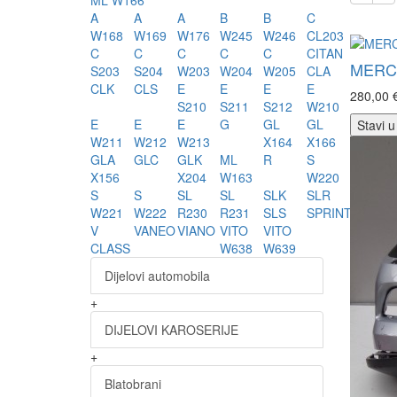
ML W166
A
A
A
B
B
C
W168
W169
W176
W245
W246
CL203
C
C
C
C
C
CITAN
MERC
S203
S204
W203
W204
W205
CLA
CLK
CLS
E
E
E
E
280,00 
S210
S211
S212
W210
E
E
E
G
GL
GL
Stavi u
W211
W212
W213
X164
X166
GLA
GLC
GLK
ML
R
S
X156
X204
W163
W220
S
S
SL
SL
SLK
SLR
W221
W222
R230
R231
SLS
SPRINTER
V
VANEO
VIANO
VITO
VITO
CLASS
W638
W639
Dijelovi automobila
+
DIJELOVI KAROSERIJE
+
Blatobrani