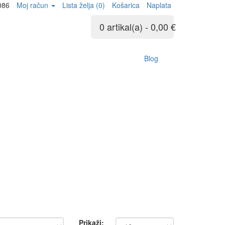
086
Moj račun
Lista želja (0)
Košarica
Naplata
0 artikal(a) - 0,00 €
Blog
Prikaži: