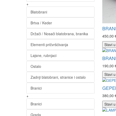
+
Blatobrani
Brtva / Keder
BRANI
Držači / Nosači blatobrana, branika
450,00 
Elementi pričvršćivanja
Stavi u
Lajsne, rubnjaci
BRANI
190,00 
Ostalo
Stavi u
Zadnji blatobrani, stranice i ostalo
GEPEK
Branici
380,00 
+
Branici
Stavi u
Greda