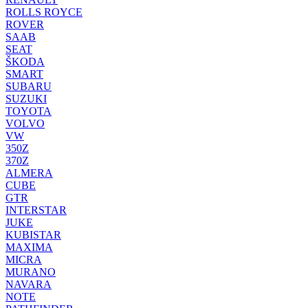
ROLLS ROYCE
ROVER
SAAB
SEAT
ŠKODA
SMART
SUBARU
SUZUKI
TOYOTA
VOLVO
VW
350Z
370Z
ALMERA
CUBE
GTR
INTERSTAR
JUKE
KUBISTAR
MAXIMA
MICRA
MURANO
NAVARA
NOTE