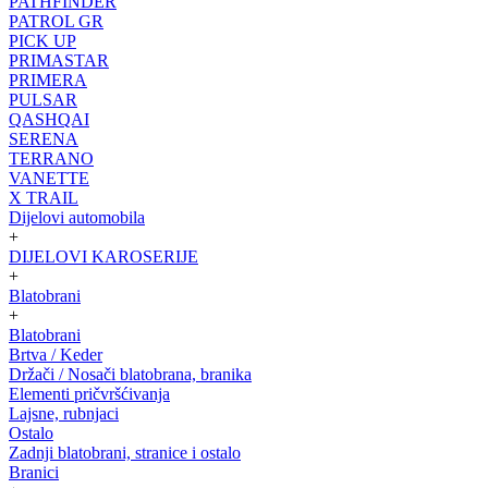
PATHFINDER
PATROL GR
PICK UP
PRIMASTAR
PRIMERA
PULSAR
QASHQAI
SERENA
TERRANO
VANETTE
X TRAIL
Dijelovi automobila
+
DIJELOVI KAROSERIJE
+
Blatobrani
+
Blatobrani
Brtva / Keder
Držači / Nosači blatobrana, branika
Elementi pričvršćivanja
Lajsne, rubnjaci
Ostalo
Zadnji blatobrani, stranice i ostalo
Branici