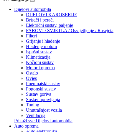
Dijelovi automobila
DIJELOVI KAROSERIJE
Brisači i perači
Električni sustav, paljenje
FAROVI / SVJETLA / Osvijetljenje / Rasvjeta
Filteri
Grijanje i hlađenje
Hlađenje motora
Ispušni sustav
Klimatizacija
Kočioni sustav
Motor i oprema
Ostalo
Ovjes
Pneumatski sustav
Pogonski sustav
Sustav goriva
Sustav upravljanja
Tuning
Unutrašnjost vozila
Ventilacija
Prikaži sve Dijelovi automobila
Auto oprema
Auto elektronika