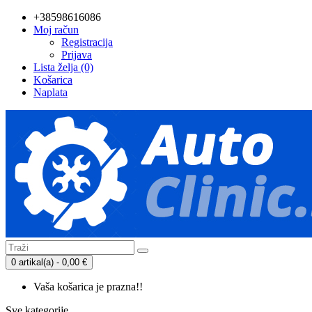
+38598616086
Moj račun
Registracija
Prijava
Lista želja (0)
Košarica
Naplata
0 artikal(a) - 0,00 €
Vaša košarica je prazna!!
Sve kategorije