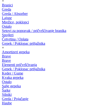
+
Branici
Greda
Greda / Absorber
Lajsne
Mrežice, poklopci
Ostalo
Setovi za popravak / pričvršćivanje branika
Spojleri
Četvrtina / Oplata
Gepek / Poklopac prtljažnika
+
Amortizeri gepeka
Brave
Brave
Elementi pričvršćivanja
Gepek / Poklopac prtljažnika
Keder / Gume
Kvaka gepeka
Ostalo
Salje gepeka
Šarke
Silniki
Greda / Pojačanje
Haube