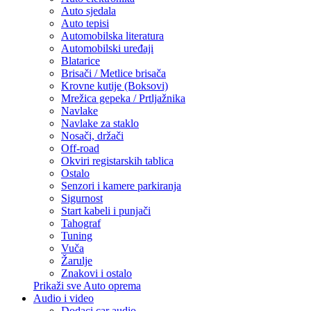
Auto sjedala
Auto tepisi
Automobilska literatura
Automobilski uređaji
Blatarice
Brisači / Metlice brisača
Krovne kutije (Boksovi)
Mrežica gepeka / Prtljažnika
Navlake
Navlake za staklo
Nosači, držači
Off-road
Okviri registarskih tablica
Ostalo
Senzori i kamere parkiranja
Sigurnost
Start kabeli i punjači
Tahograf
Tuning
Vuča
Žarulje
Znakovi i ostalo
Prikaži sve Auto oprema
Audio i video
Dodaci car audio