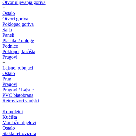
Otvor uljevanja goriva
+
Ostalo
Otvori goriva
Poklopac goriva
Sajla
Paneli
Plastike / obloge
Podnice
Poklopci, kućišta
Pragovi
+
Lajsne, rubnjaci
Ostalo
Prag
Pragovi
Pragovi / Lajsne
PVC blatobrana
Retrovizori vanjski
+
Kompletni
Kućišta
Montažni dijelovi
Ostalo
Stakla retrovizora