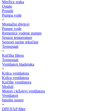
Mrežice zraka
Ostalo
Posude
Pumpa vode
+
Montažni dijelovi
Pumpe vode
Remenice vodene pumpe
Senzor temperature
Senzori razine tekućine
Termostati
+
Kučišta filtera
Termostati
Ventilatori hladnjaka
+
Krilca ventilatora
Krilca ventilatora
Kučište ventilatora
Moduli
Motori i ležajevi ventilatora
Ventilatori
Ispušni sustav
+
DPF/FAP filter