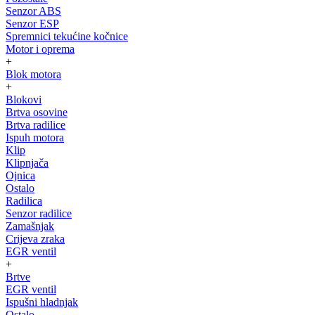
Senzor ABS
Senzor ESP
Spremnici tekućine kočnice
Motor i oprema
+
Blok motora
+
Blokovi
Brtva osovine
Brtva radilice
Ispuh motora
Klip
Klipnjača
Ojnica
Ostalo
Radilica
Senzor radilice
Zamašnjak
Crijeva zraka
EGR ventil
+
Brtve
EGR ventil
Ispušni hladnjak
Ostalo