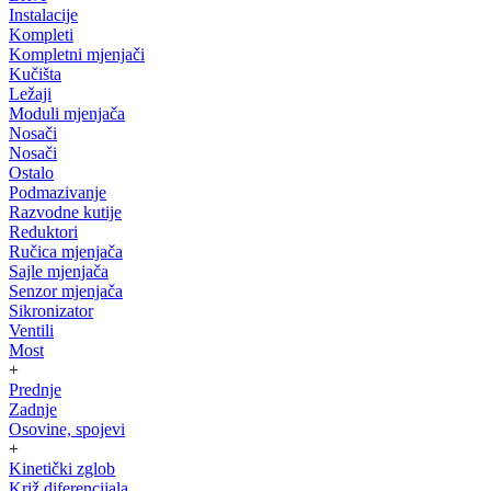
Instalacije
Kompleti
Kompletni mjenjači
Kučišta
Ležaji
Moduli mjenjača
Nosači
Nosači
Ostalo
Podmazivanje
Razvodne kutije
Reduktori
Ručica mjenjača
Sajle mjenjača
Senzor mjenjača
Sikronizator
Ventili
Most
+
Prednje
Zadnje
Osovine, spojevi
+
Kinetički zglob
Križ diferencijala