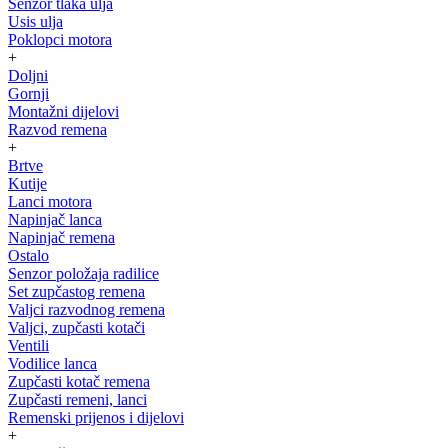
Senzor tlaka ulja
Usis ulja
Poklopci motora
+
Doljni
Gornji
Montažni dijelovi
Razvod remena
+
Brtve
Kutije
Lanci motora
Napinjač lanca
Napinjač remena
Ostalo
Senzor položaja radilice
Set zupčastog remena
Valjci razvodnog remena
Valjci, zupčasti kotači
Ventili
Vodilice lanca
Zupčasti kotač remena
Zupčasti remeni, lanci
Remenski prijenos i dijelovi
+