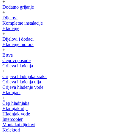
+
Dodatno grijanje
+
Dijelovi
Kompletne instalacije
Hlađenje
+
Dijelovi i dodaci
Hlađenje motora
+
Brtve
Čepovi posude
Crijeva hlađenja
+
Crijeva hladnjaka zraka
Crijeva hlađenja ulja
Crijeva hlađenje vode
Hladnjaci
+
Čep hladnjaka
Hladnjak ulja
Hladnjak vode
Intercooler
Montažni dijelovi
Kolektori