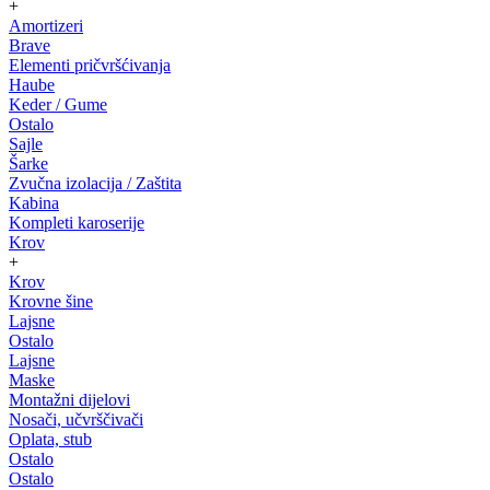
+
Amortizeri
Brave
Elementi pričvršćivanja
Haube
Keder / Gume
Ostalo
Sajle
Šarke
Zvučna izolacija / Zaštita
Kabina
Kompleti karoserije
Krov
+
Krov
Krovne šine
Lajsne
Ostalo
Lajsne
Maske
Montažni dijelovi
Nosači, učvrščivači
Oplata, stub
Ostalo
Ostalo