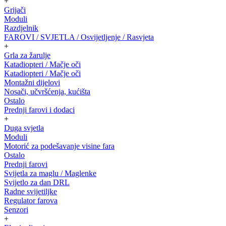
+
Grijači
Moduli
Razdjelnik
FAROVI / SVJETLA / Osvijetljenje / Rasvjeta
+
Grla za žarulje
Katadiopteri / Mačje oči
Katadiopteri / Mačje oči
Montažni dijelovi
Nosači, učvršćenja, kućišta
Ostalo
Prednji farovi i dodaci
+
Duga svjetla
Moduli
Motorić za podešavanje visine fara
Ostalo
Prednji farovi
Svijetla za maglu / Maglenke
Svijetlo za dan DRL
Radne svijetiljke
Regulator farova
Senzori
+