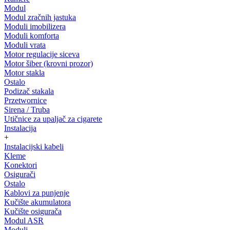
Modul
Modul zračnih jastuka
Moduli imobilizera
Moduli komforta
Moduli vrata
Motor regulacije siceva
Motor šiber (krovni prozor)
Motor stakla
Ostalo
Podizač stakala
Przetwornice
Sirena / Truba
Utičnice za upaljač za cigarete
Instalacija
+
Instalacijski kabeli
Kleme
Konektori
Osigurači
Ostalo
Kablovi za punjenje
Kučište akumulatora
Kučište osigurača
Modul ASR
Moduli