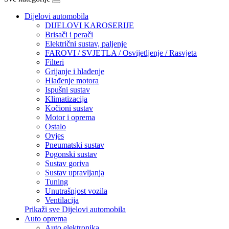
Dijelovi automobila
DIJELOVI KAROSERIJE
Brisači i perači
Električni sustav, paljenje
FAROVI / SVJETLA / Osvijetljenje / Rasvjeta
Filteri
Grijanje i hlađenje
Hlađenje motora
Ispušni sustav
Klimatizacija
Kočioni sustav
Motor i oprema
Ostalo
Ovjes
Pneumatski sustav
Pogonski sustav
Sustav goriva
Sustav upravljanja
Tuning
Unutrašnjost vozila
Ventilacija
Prikaži sve Dijelovi automobila
Auto oprema
Auto elektronika