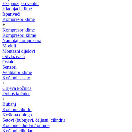
Ekspanzijski ventili
Hladnjaci klime
Isparivači
Kompresor klime
+
Kompresor klime
Kompresori klime
Namotaj kompresora
Moduli
Montažni dijelovi
Odvlaživači
Ostalo
Senzori
Ventilator klime
Kočioni sustav
+
Crijeva kočnica
Doboš kočnice
+
Bubanj
Kočioni cilindri
Košiona obloga
Setovi (bubnjevi, čeljusti, cilindri)
Kočione cilindar / pumpe
Kočioni cilindar