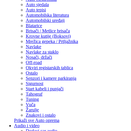
Auto sjedala
Auto tepisi
Automobilska literatura
Automobilski uređaji
Blatarice
Brisači / Metlice brisača
Krovne kutije (Boksovi)
Mrežica gepeka / Prtljažnika
Navlake
Navlake za staklo
Nosači, držači
Off-road
Okviri registarskih tablica
Ostalo
Senzori i kamere parkiranja
Sigurnost
Start kabeli i punjači
Tahograf
Tuning
Vuča
Žarulje
Znakovi i ostalo
Prikaži sve Auto oprema
Audio i video
Dodaci car audio