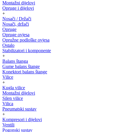
Montažni dijelovi
Opruge i dijelovi
+
Nosači / Držači
Nosači, držači
Opruge
Opruge ovjesa
Opružne podloške ovjesa
Ostalo
Stabilizatori i komponente
+
Balans štanga
Gume balans štange
Konektori balans štange
Vilice
+
Kugla vilice
Montažni dijelovi
Silen vilice
Vilica
Pneumatski sustav
+
Kompresori i dijelovi
Ventili
Pogonski sustav