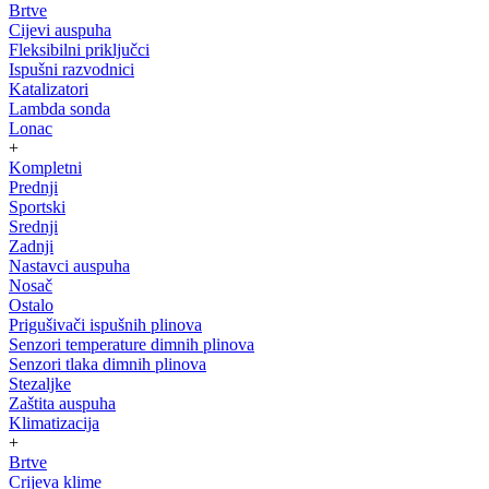
Brtve
Cijevi auspuha
Fleksibilni priključci
Ispušni razvodnici
Katalizatori
Lambda sonda
Lonac
+
Kompletni
Prednji
Sportski
Srednji
Zadnji
Nastavci auspuha
Nosač
Ostalo
Prigušivači ispušnih plinova
Senzori temperature dimnih plinova
Senzori tlaka dimnih plinova
Stezaljke
Zaštita auspuha
Klimatizacija
+
Brtve
Crijeva klime