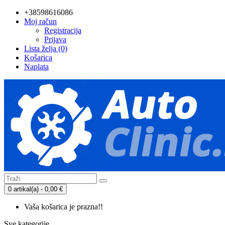
+38598616086
Moj račun
Registracija
Prijava
Lista želja (0)
Košarica
Naplata
0 artikal(a) - 0,00 €
Vaša košarica je prazna!!
Sve kategorije