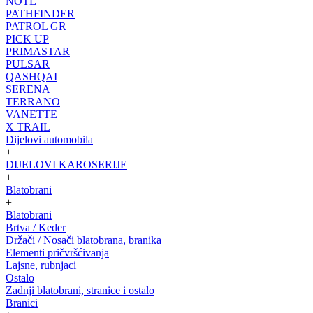
NOTE
PATHFINDER
PATROL GR
PICK UP
PRIMASTAR
PULSAR
QASHQAI
SERENA
TERRANO
VANETTE
X TRAIL
Dijelovi automobila
+
DIJELOVI KAROSERIJE
+
Blatobrani
+
Blatobrani
Brtva / Keder
Držači / Nosači blatobrana, branika
Elementi pričvršćivanja
Lajsne, rubnjaci
Ostalo
Zadnji blatobrani, stranice i ostalo
Branici