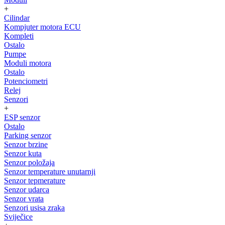
+
Cilindar
Kompjuter motora ECU
Kompleti
Ostalo
Pumpe
Moduli motora
Ostalo
Potenciometri
Relej
Senzori
+
ESP senzor
Ostalo
Parking senzor
Senzor brzine
Senzor kuta
Senzor položaja
Senzor temperature unutarnji
Senzor tepmerature
Senzor udarca
Senzor vrata
Senzori usisa zraka
Sviječice