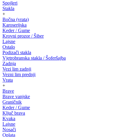
Spojleri
Stakla
+
Bočna (vrata)
Karoserijska
Keder / Gume
Krovni prozor / Šiber
Lajsne
Ostalo
Podizači stakla
Vjetrobranska stakla / Šoferšajba
Zadnja
Vezi lim zadnji
Vezni lim prednji
Vrata
+
Brave
Brave vanjske
Graničnik
Keder / Gume
Ključ brava
Kvaka
Lajsne
Nosači
Oplata