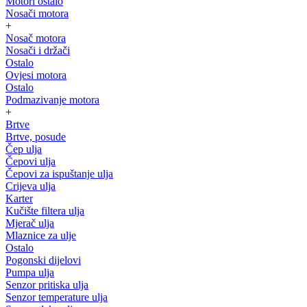
Motori ostalo
Nosači motora
+
Nosač motora
Nosači i držači
Ostalo
Ovjesi motora
Ostalo
Podmazivanje motora
+
Brtve
Brtve, posude
Čep ulja
Čepovi ulja
Čepovi za ispuštanje ulja
Crijeva ulja
Karter
Kučište filtera ulja
Mjerač ulja
Mlaznice za ulje
Ostalo
Pogonski dijelovi
Pumpa ulja
Senzor pritiska ulja
Senzor temperature ulja