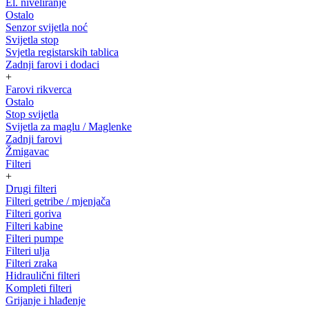
El. niveliranje
Ostalo
Senzor svijetla noć
Svijetla stop
Svjetla registarskih tablica
Zadnji farovi i dodaci
+
Farovi rikverca
Ostalo
Stop svijetla
Svijetla za maglu / Maglenke
Zadnji farovi
Žmigavac
Filteri
+
Drugi filteri
Filteri getribe / mjenjača
Filteri goriva
Filteri kabine
Filteri pumpe
Filteri ulja
Filteri zraka
Hidraulični filteri
Kompleti filteri
Grijanje i hlađenje