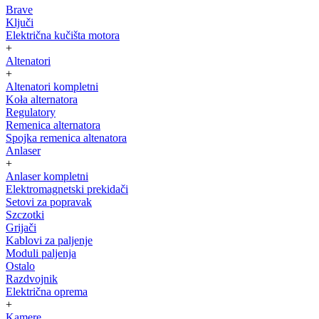
Brave
Ključi
Električna kučišta motora
+
Altenatori
+
Altenatori kompletni
Koła alternatora
Regulatory
Remenica alternatora
Spojka remenica altenatora
Anlaser
+
Anlaser kompletni
Elektromagnetski prekidači
Setovi za popravak
Szczotki
Grijači
Kablovi za paljenje
Moduli paljenja
Ostalo
Razdvojnik
Električna oprema
+
Kamere