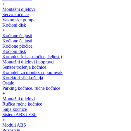
+
Montažni dijelovi
Servo kočnice
Vakumske pumpe
Kočioni disk
+
Kočione čeljusti
Kočione čeljusti
Kočione pločice
Kočioni disk
Kompleti (disk, pločice, čeljusti)
Montažni dijelovi i popravci
Senzor trošenja kočnice
Kompleti za montažu i popravak
Korektori sile kočenja
Ostalo
Parking kočnice, ručne kočnice
+
Montažni dijelovi
Ručica ručne kočnice
Salja kočnice
Sistem ABS i ESP
+
Moduli ABS
Pozostałe