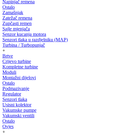
Napinjač remena
Ostalo
Zamašnjak
Zatežač remena
Zupčasti remen
Sajle mjenjača
Senzor kucanja motora
Senzori tlaka u razdjelniku (MAP)
Turbina / Turbopunjač
+
Brtve
Crijevo turbine
Kompletne turbine
Moduli
Montažni dijelovi
Ostalo
Podmazivanje
Regulator
Senzori tlaka
Usisni kolektor
Vakumske pumpe
Vakumski ventili
Ostalo
Ovjes
+