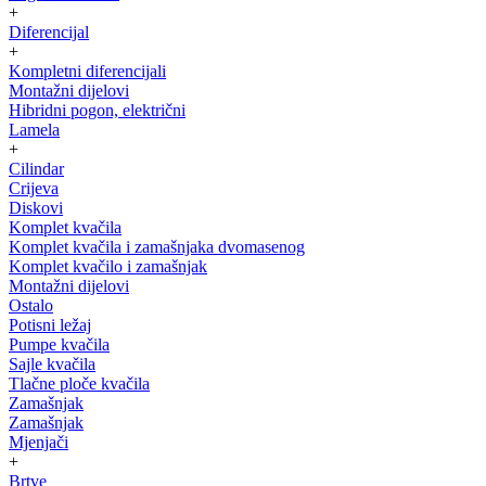
+
Diferencijal
+
Kompletni diferencijali
Montažni dijelovi
Hibridni pogon, električni
Lamela
+
Cilindar
Crijeva
Diskovi
Komplet kvačila
Komplet kvačila i zamašnjaka dvomasenog
Komplet kvačilo i zamašnjak
Montažni dijelovi
Ostalo
Potisni ležaj
Pumpe kvačila
Sajle kvačila
Tlačne ploče kvačila
Zamašnjak
Zamašnjak
Mjenjači
+
Brtve