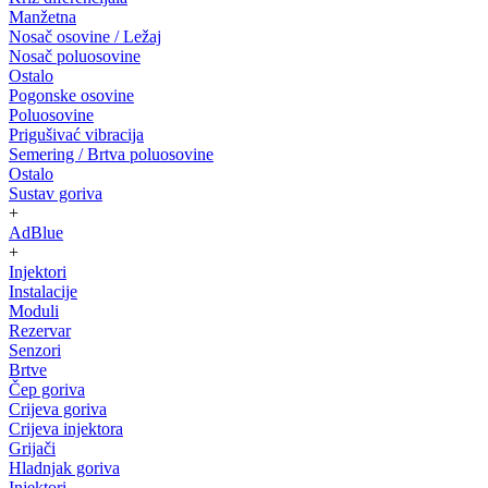
Manžetna
Nosač osovine / Ležaj
Nosač poluosovine
Ostalo
Pogonske osovine
Poluosovine
Prigušivać vibracija
Semering / Brtva poluosovine
Ostalo
Sustav goriva
+
AdBlue
+
Injektori
Instalacije
Moduli
Rezervar
Senzori
Brtve
Čep goriva
Crijeva goriva
Crijeva injektora
Grijači
Hladnjak goriva
Injektori