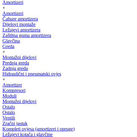
Amortizeri
+
Amortizeri
Čahure amortizera
Dijelovi montaže
Ležajevi amortizera
Zaštitna guma amortizera
Glavčina
Greda
+
Montažni dijelovi
Prednja greda
Zadnja greda
Hidraulični i pneumatski ovjes
+
Amortizer
Kompresori
Moduli
Montažni dijelovi
Ostalo
Ostalo
Ventili
Zračni jastuk
Kompleti ovjesa (amortizeri i opruge)
Ležajevi kotača i glavčine