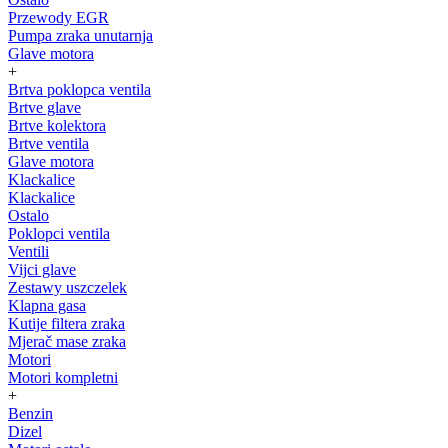
Przewody EGR
Pumpa zraka unutarnja
Glave motora
+
Brtva poklopca ventila
Brtve glave
Brtve kolektora
Brtve ventila
Glave motora
Klackalice
Klackalice
Ostalo
Poklopci ventila
Ventili
Vijci glave
Zestawy uszczelek
Klapna gasa
Kutije filtera zraka
Mjerač mase zraka
Motori
Motori kompletni
+
Benzin
Dizel