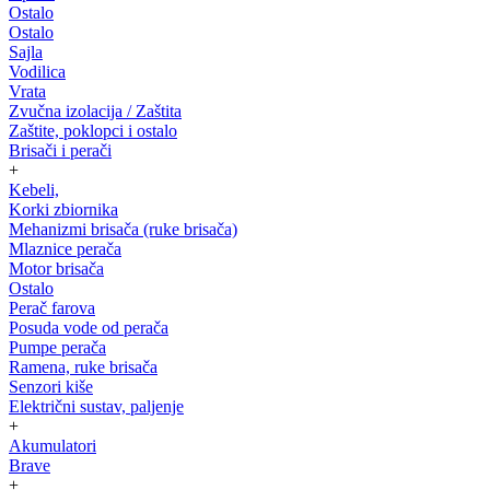
Ostalo
Ostalo
Sajla
Vodilica
Vrata
Zvučna izolacija / Zaštita
Zaštite, poklopci i ostalo
Brisači i perači
+
Kebeli,
Korki zbiornika
Mehanizmi brisača (ruke brisača)
Mlaznice perača
Motor brisača
Ostalo
Perač farova
Posuda vode od perača
Pumpe perača
Ramena, ruke brisača
Senzori kiše
Električni sustav, paljenje
+
Akumulatori
Brave
+