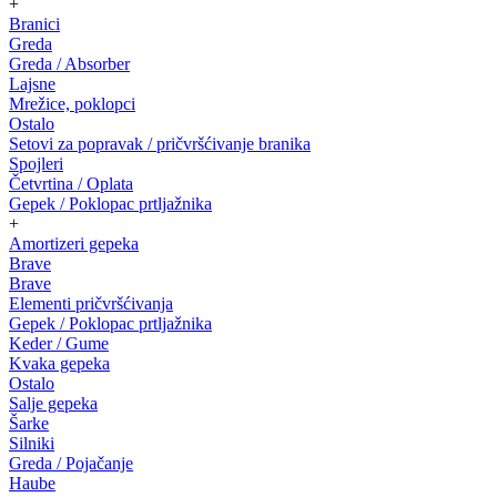
+
Branici
Greda
Greda / Absorber
Lajsne
Mrežice, poklopci
Ostalo
Setovi za popravak / pričvršćivanje branika
Spojleri
Četvrtina / Oplata
Gepek / Poklopac prtljažnika
+
Amortizeri gepeka
Brave
Brave
Elementi pričvršćivanja
Gepek / Poklopac prtljažnika
Keder / Gume
Kvaka gepeka
Ostalo
Salje gepeka
Šarke
Silniki
Greda / Pojačanje
Haube