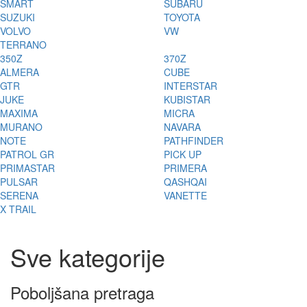
SMART
SUBARU
SUZUKI
TOYOTA
VOLVO
VW
TERRANO
350Z
370Z
ALMERA
CUBE
GTR
INTERSTAR
JUKE
KUBISTAR
MAXIMA
MICRA
MURANO
NAVARA
NOTE
PATHFINDER
PATROL GR
PICK UP
PRIMASTAR
PRIMERA
PULSAR
QASHQAI
SERENA
VANETTE
X TRAIL
Sve kategorije
Poboljšana pretraga