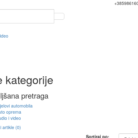
+38598616
video
 kategorije
ljšana pretraga
jelovi automobila
uto oprema
dio i video
 artikle (0)
Sortiraj po: