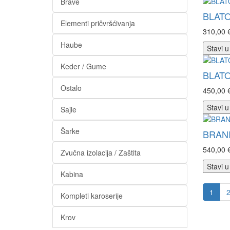
Brave
BLATO
Elementi pričvršćivanja
310,00 
Haube
Stavi u
Keder / Gume
BLATO
Ostalo
450,00 
Stavi u
Sajle
Šarke
BRANI
540,00 
Zvučna izolacija / Zaštita
Stavi u
Kabina
1
Kompleti karoserije
Krov