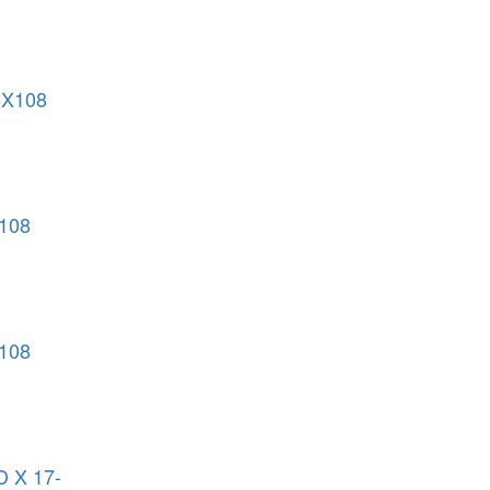
5X108
108
108
 X 17-