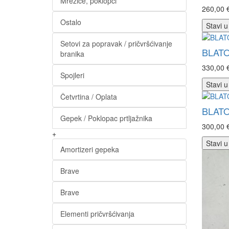
Mrežice, poklopci
260,00 
Ostalo
Stavi u
Setovi za popravak / pričvršćivanje
BLAT
branika
330,00 
Spojleri
Stavi u
Četvrtina / Oplata
BLATO
Gepek / Poklopac prtljažnika
300,00 
+
Stavi u
Amortizeri gepeka
Brave
Brave
Elementi pričvršćivanja