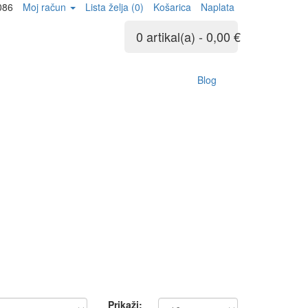
086
Moj račun
Lista želja (0)
Košarica
Naplata
0 artikal(a) - 0,00 €
Blog
Prikaži: