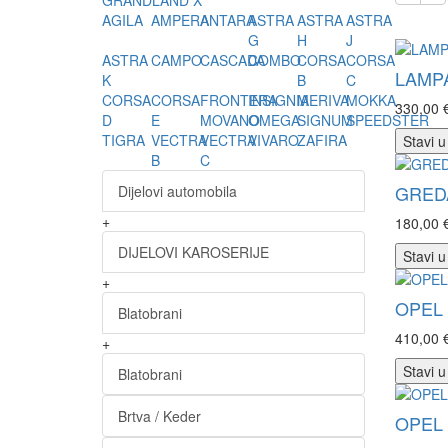
GRANDLAND X
AGILA
AMPERA
ANTARA
ASTRA
ASTRA
ASTRA
G
H
J
ASTRA
CAMPO
CASCADA
COMBO
CORSA
CORSA
LAMP
K
B
C
CORSA
CORSA
FRONTERA
INSIGNIA
MERIVA
MOKKA
330,00 
D
E
MOVANO
OMEGA
SIGNUM
SPEEDSTER
TIGRA
VECTRA
VECTRA
VIVARO
ZAFIRA
Stavi u
B
C
GRED
Dijelovi automobila
+
180,00 
DIJELOVI KAROSERIJE
Stavi u
+
OPEL 
Blatobrani
410,00 
+
Stavi u
Blatobrani
Brtva / Keder
OPEL