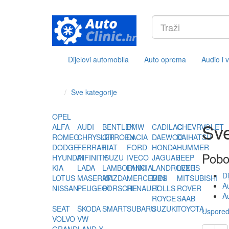
Dijelovi automobila
Auto oprema
Audio i 
Sve kategorije
OPEL
Sve
ALFA
AUDI
BENTLEY
BMW
CADILAC
CHEVRVOLET
ROMEO
CHRYSLER
CITROEN
DACIA
DAEWOO
DAIHATSU
DODGE
FERRARI
FIAT
FORD
HONDA
HUMMER
Pobo
HYUNDAI
INFINITY
ISUZU
IVECO
JAGUAR
JEEP
KIA
LADA
LAMBORHINI
LANCIA
LANDROVER
LEXUS
Di
LOTUS
MASERATI
MAZDA
MERCEDES
MINI
MITSUBISHI
A
NISSAN
PEUGEOT
PORSCHE
RENAULT
ROLLS
ROVER
Au
ROYCE
SAAB
SEAT
ŠKODA
SMART
SUBARU
SUZUKI
TOYOTA
Usporedi
VOLVO
VW