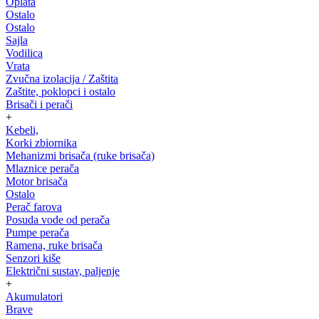
Oplata
Ostalo
Ostalo
Sajla
Vodilica
Vrata
Zvučna izolacija / Zaštita
Zaštite, poklopci i ostalo
Brisači i perači
+
Kebeli,
Korki zbiornika
Mehanizmi brisača (ruke brisača)
Mlaznice perača
Motor brisača
Ostalo
Perač farova
Posuda vode od perača
Pumpe perača
Ramena, ruke brisača
Senzori kiše
Električni sustav, paljenje
+
Akumulatori
Brave