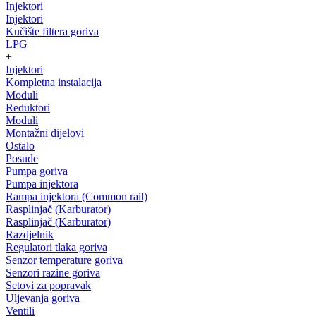
Injektori
Injektori
Kučište filtera goriva
LPG
+
Injektori
Kompletna instalacija
Moduli
Reduktori
Moduli
Montažni dijelovi
Ostalo
Posude
Pumpa goriva
Pumpa injektora
Rampa injektora (Common rail)
Rasplinjač (Karburator)
Rasplinjač (Karburator)
Razdjelnik
Regulatori tlaka goriva
Senzor temperature goriva
Senzori razine goriva
Setovi za popravak
Uljevanja goriva
Ventili