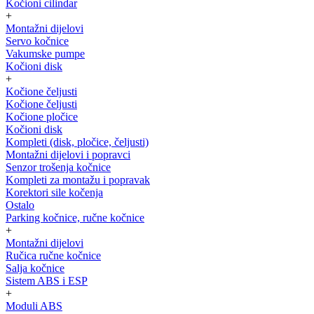
Kočioni cilindar
+
Montažni dijelovi
Servo kočnice
Vakumske pumpe
Kočioni disk
+
Kočione čeljusti
Kočione čeljusti
Kočione pločice
Kočioni disk
Kompleti (disk, pločice, čeljusti)
Montažni dijelovi i popravci
Senzor trošenja kočnice
Kompleti za montažu i popravak
Korektori sile kočenja
Ostalo
Parking kočnice, ručne kočnice
+
Montažni dijelovi
Ručica ručne kočnice
Salja kočnice
Sistem ABS i ESP
+
Moduli ABS