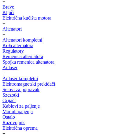
+
Brave
Ključi
Električna kučišta motora
+
Altenatori
+
Altenatori kompletni
Koła alternatora
Regulatory
Remenica alternatora
Spojka remenica altenatora
Anlaser
+
Anlaser kompletni
Elektromagnetski prekidači
Setovi za popravak
Szczotki
Grijači
Kablovi za paljenje
Moduli paljenja
Ostalo
Razdvojnik
Električna oprema
+