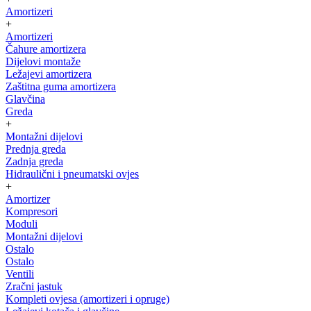
Amortizeri
+
Amortizeri
Čahure amortizera
Dijelovi montaže
Ležajevi amortizera
Zaštitna guma amortizera
Glavčina
Greda
+
Montažni dijelovi
Prednja greda
Zadnja greda
Hidraulični i pneumatski ovjes
+
Amortizer
Kompresori
Moduli
Montažni dijelovi
Ostalo
Ostalo
Ventili
Zračni jastuk
Kompleti ovjesa (amortizeri i opruge)