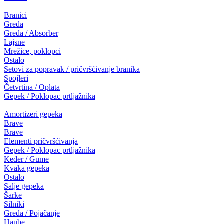
+
Branici
Greda
Greda / Absorber
Lajsne
Mrežice, poklopci
Ostalo
Setovi za popravak / pričvršćivanje branika
Spojleri
Četvrtina / Oplata
Gepek / Poklopac prtljažnika
+
Amortizeri gepeka
Brave
Brave
Elementi pričvršćivanja
Gepek / Poklopac prtljažnika
Keder / Gume
Kvaka gepeka
Ostalo
Salje gepeka
Šarke
Silniki
Greda / Pojačanje
Haube