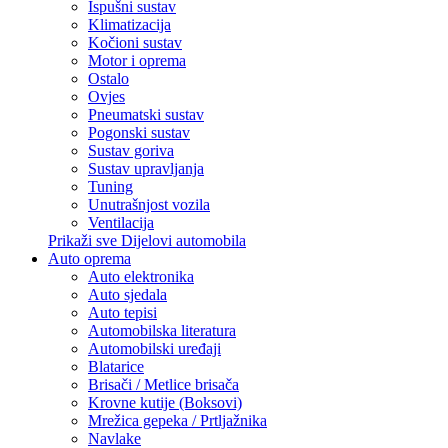
Ispušni sustav
Klimatizacija
Kočioni sustav
Motor i oprema
Ostalo
Ovjes
Pneumatski sustav
Pogonski sustav
Sustav goriva
Sustav upravljanja
Tuning
Unutrašnjost vozila
Ventilacija
Prikaži sve Dijelovi automobila
Auto oprema
Auto elektronika
Auto sjedala
Auto tepisi
Automobilska literatura
Automobilski uređaji
Blatarice
Brisači / Metlice brisača
Krovne kutije (Boksovi)
Mrežica gepeka / Prtljažnika
Navlake