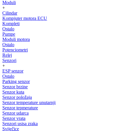
Moduli
+
Cilindar
Kompjuter motora ECU
Kompleti
Ostalo
Pumpe
Moduli motora
Ostalo
Potenciometri
Relej
Senzori
+
ESP senzor
Ostalo
Parking senzor
Senzor brzine
Senzor kuta
Senzor položaja
Senzor temperature unutarnji
Senzor tepmerature
Senzor udarca
Senzor vrata
Senzori usisa zraka
Sviječice