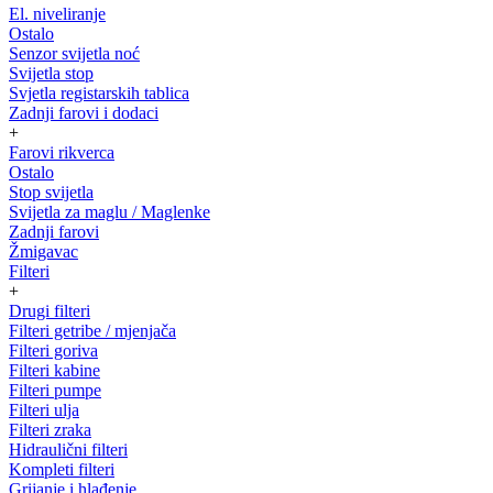
El. niveliranje
Ostalo
Senzor svijetla noć
Svijetla stop
Svjetla registarskih tablica
Zadnji farovi i dodaci
+
Farovi rikverca
Ostalo
Stop svijetla
Svijetla za maglu / Maglenke
Zadnji farovi
Žmigavac
Filteri
+
Drugi filteri
Filteri getribe / mjenjača
Filteri goriva
Filteri kabine
Filteri pumpe
Filteri ulja
Filteri zraka
Hidraulični filteri
Kompleti filteri
Grijanje i hlađenje