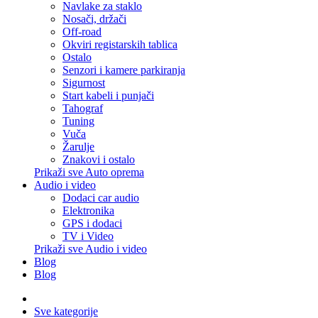
Navlake za staklo
Nosači, držači
Off-road
Okviri registarskih tablica
Ostalo
Senzori i kamere parkiranja
Sigurnost
Start kabeli i punjači
Tahograf
Tuning
Vuča
Žarulje
Znakovi i ostalo
Prikaži sve Auto oprema
Audio i video
Dodaci car audio
Elektronika
GPS i dodaci
TV i Video
Prikaži sve Audio i video
Blog
Blog
Sve kategorije