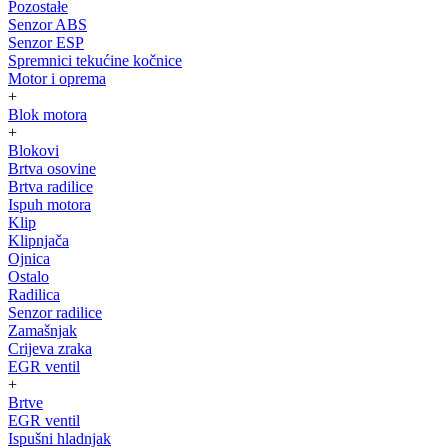
Pozostałe
Senzor ABS
Senzor ESP
Spremnici tekućine kočnice
Motor i oprema
+
Blok motora
+
Blokovi
Brtva osovine
Brtva radilice
Ispuh motora
Klip
Klipnjača
Ojnica
Ostalo
Radilica
Senzor radilice
Zamašnjak
Crijeva zraka
EGR ventil
+
Brtve
EGR ventil
Ispušni hladnjak