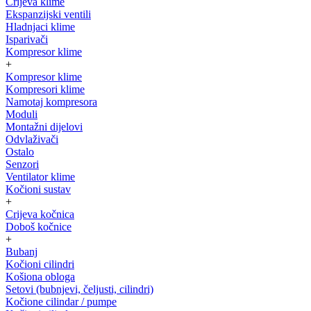
Crijeva klime
Ekspanzijski ventili
Hladnjaci klime
Isparivači
Kompresor klime
+
Kompresor klime
Kompresori klime
Namotaj kompresora
Moduli
Montažni dijelovi
Odvlaživači
Ostalo
Senzori
Ventilator klime
Kočioni sustav
+
Crijeva kočnica
Doboš kočnice
+
Bubanj
Kočioni cilindri
Košiona obloga
Setovi (bubnjevi, čeljusti, cilindri)
Kočione cilindar / pumpe