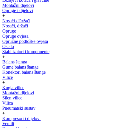
Ležajevi kotača i glavčine
Montažni dijelovi
Opruge i dijelovi
+
Nosači / Držači
Nosači, držači
Opruge
Opruge ovjesa
Opružne podloške ovjesa
Ostalo
Stabilizatori i komponente
+
Balans štanga
Gume balans štange
Konektori balans štange
Vilice
+
Kugla vilice
Montažni dijelovi
Silen vilice
Vilica
Pneumatski sustav
+
Kompresori i dijelovi
Ventili