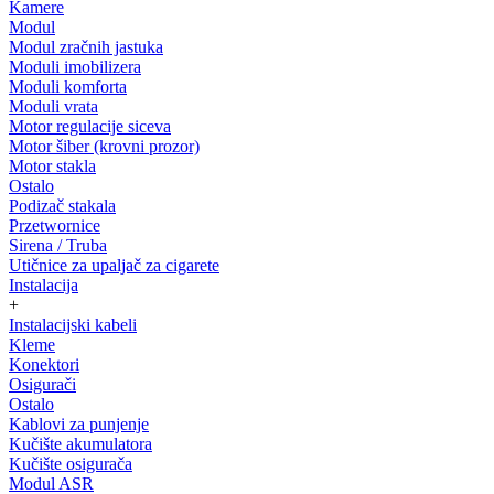
Kamere
Modul
Modul zračnih jastuka
Moduli imobilizera
Moduli komforta
Moduli vrata
Motor regulacije siceva
Motor šiber (krovni prozor)
Motor stakla
Ostalo
Podizač stakala
Przetwornice
Sirena / Truba
Utičnice za upaljač za cigarete
Instalacija
+
Instalacijski kabeli
Kleme
Konektori
Osigurači
Ostalo
Kablovi za punjenje
Kučište akumulatora
Kučište osigurača
Modul ASR