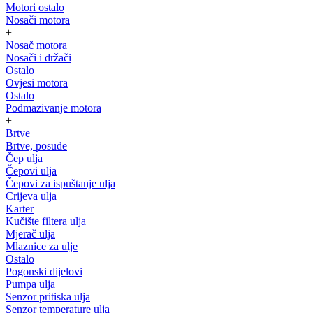
Motori ostalo
Nosači motora
+
Nosač motora
Nosači i držači
Ostalo
Ovjesi motora
Ostalo
Podmazivanje motora
+
Brtve
Brtve, posude
Čep ulja
Čepovi ulja
Čepovi za ispuštanje ulja
Crijeva ulja
Karter
Kučište filtera ulja
Mjerač ulja
Mlaznice za ulje
Ostalo
Pogonski dijelovi
Pumpa ulja
Senzor pritiska ulja
Senzor temperature ulja