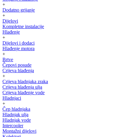
+
Dodatno grijanje
+
Dijelovi
Kompletne instalacije
Hlađenje
+
Dijelovi i dodaci
Hlađenje motora
+
Brtve
Čepovi posude
Crijeva hlađenja
+
Crijeva hladnjaka zraka
Crijeva hlađenja ulja
Crijeva hlađenje vode
Hladnjaci
+
Čep hladnjaka
Hladnjak ulja
Hladnjak vode
Intercooler
Montažni dijelovi
Kolektori