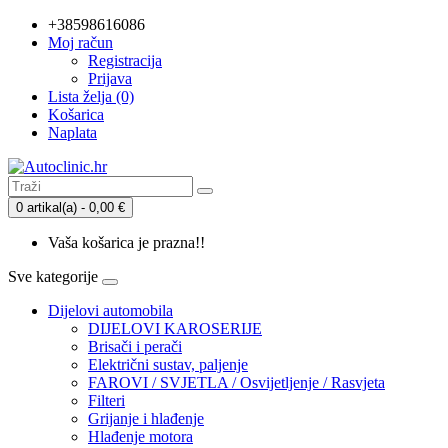
+38598616086
Moj račun
Registracija
Prijava
Lista želja (0)
Košarica
Naplata
0 artikal(a) - 0,00 €
Vaša košarica je prazna!!
Sve kategorije
Dijelovi automobila
DIJELOVI KAROSERIJE
Brisači i perači
Električni sustav, paljenje
FAROVI / SVJETLA / Osvijetljenje / Rasvjeta
Filteri
Grijanje i hlađenje
Hlađenje motora