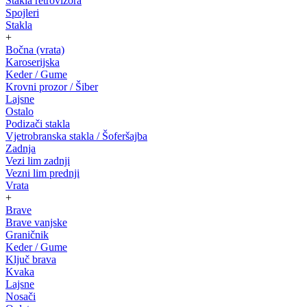
Stakla retrovizora
Spojleri
Stakla
+
Bočna (vrata)
Karoserijska
Keder / Gume
Krovni prozor / Šiber
Lajsne
Ostalo
Podizači stakla
Vjetrobranska stakla / Šoferšajba
Zadnja
Vezi lim zadnji
Vezni lim prednji
Vrata
+
Brave
Brave vanjske
Graničnik
Keder / Gume
Ključ brava
Kvaka
Lajsne
Nosači