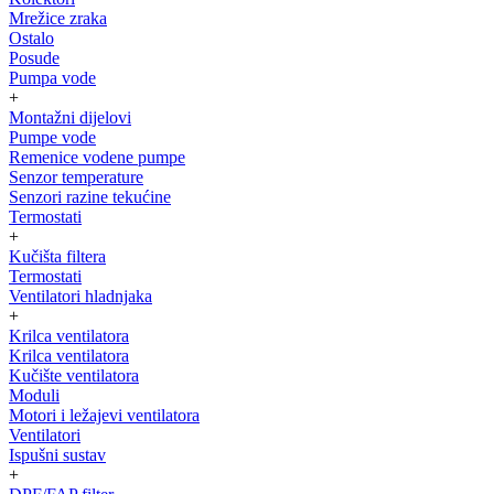
Mrežice zraka
Ostalo
Posude
Pumpa vode
+
Montažni dijelovi
Pumpe vode
Remenice vodene pumpe
Senzor temperature
Senzori razine tekućine
Termostati
+
Kučišta filtera
Termostati
Ventilatori hladnjaka
+
Krilca ventilatora
Krilca ventilatora
Kučište ventilatora
Moduli
Motori i ležajevi ventilatora
Ventilatori
Ispušni sustav
+