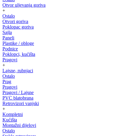
Otvor uljevanja goriva
+
Ostalo
Otvori goriva
Poklopac goriva
Sajla
Paneli
Plastike / obloge
Podnice
Poklopci, kućišta
Pragovi
+
Lajsne, rubnjaci
Ostalo
Prag
Pragovi
Pragovi / Lajsne
PVC blatobrana
Retrovizori vanjski
+
Kompletni
Kućišta
Montažni dijelovi
Ostalo