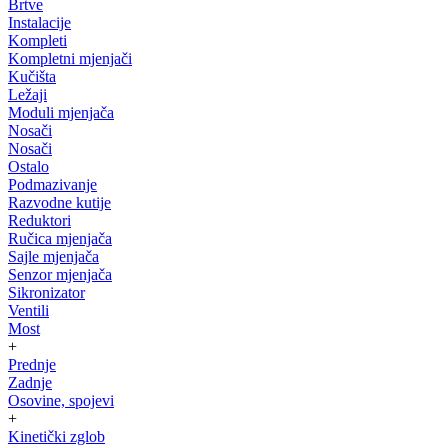
Brtve
Instalacije
Kompleti
Kompletni mjenjači
Kučišta
Ležaji
Moduli mjenjača
Nosači
Nosači
Ostalo
Podmazivanje
Razvodne kutije
Reduktori
Ručica mjenjača
Sajle mjenjača
Senzor mjenjača
Sikronizator
Ventili
Most
+
Prednje
Zadnje
Osovine, spojevi
+
Kinetički zglob