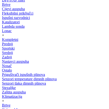
DPF/FAP filter
Brtve
Cijevi auspuha
Fleksibilni priključci
Ispušni razvodnici
Katalizatori
Lambda sonda
Lonac
+
Kompletni
Prednji
Sportski
Srednji
Zadnji
Nastavci auspuha
Nosač
Ostalo
Prigušivači ispušnih plinova
Senzori temperature dimnih plinova
Senzori tlaka dimnih plinova
Stezaljke
Zaštita auspuha
Klimatizacija
+
Brtve