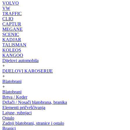
VOLVO
VW
TRAFFIC
CLIO
CAPTUR
MEGANE
SCENIC
KADJAR
TALISMAN
KOLEOS
KANGOO
Dijelovi automobila
+
DIJELOVI KAROSERIJE
+
Blatobrani
+
Blatobrani
Brtva / Keder
Držači / Nosači blatobrana, branika
Elementi pričvršćivanja
Lajsne, rubnjaci
Ostalo
Zadnji blatobrani, stranice i ostalo
Branici