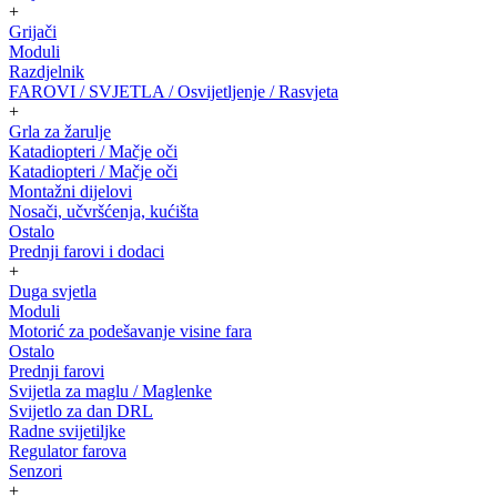
+
Grijači
Moduli
Razdjelnik
FAROVI / SVJETLA / Osvijetljenje / Rasvjeta
+
Grla za žarulje
Katadiopteri / Mačje oči
Katadiopteri / Mačje oči
Montažni dijelovi
Nosači, učvršćenja, kućišta
Ostalo
Prednji farovi i dodaci
+
Duga svjetla
Moduli
Motorić za podešavanje visine fara
Ostalo
Prednji farovi
Svijetla za maglu / Maglenke
Svijetlo za dan DRL
Radne svijetiljke
Regulator farova
Senzori
+