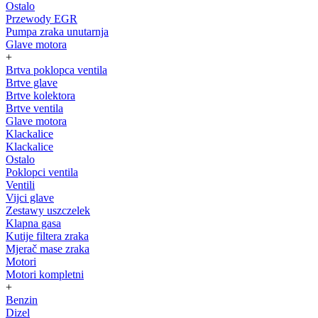
Ostalo
Przewody EGR
Pumpa zraka unutarnja
Glave motora
+
Brtva poklopca ventila
Brtve glave
Brtve kolektora
Brtve ventila
Glave motora
Klackalice
Klackalice
Ostalo
Poklopci ventila
Ventili
Vijci glave
Zestawy uszczelek
Klapna gasa
Kutije filtera zraka
Mjerač mase zraka
Motori
Motori kompletni
+
Benzin
Dizel