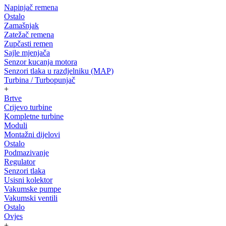
Napinjač remena
Ostalo
Zamašnjak
Zatežač remena
Zupčasti remen
Sajle mjenjača
Senzor kucanja motora
Senzori tlaka u razdjelniku (MAP)
Turbina / Turbopunjač
+
Brtve
Crijevo turbine
Kompletne turbine
Moduli
Montažni dijelovi
Ostalo
Podmazivanje
Regulator
Senzori tlaka
Usisni kolektor
Vakumske pumpe
Vakumski ventili
Ostalo
Ovjes
+