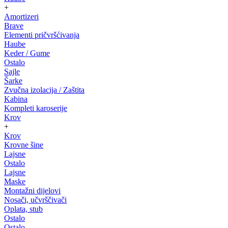
+
Amortizeri
Brave
Elementi pričvršćivanja
Haube
Keder / Gume
Ostalo
Sajle
Šarke
Zvučna izolacija / Zaštita
Kabina
Kompleti karoserije
Krov
+
Krov
Krovne šine
Lajsne
Ostalo
Lajsne
Maske
Montažni dijelovi
Nosači, učvrščivači
Oplata, stub
Ostalo
Ostalo