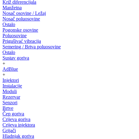
Križ diferencijala
Manžetna
Nosač osovine / Ležaj
Nosač poluosovine
Ostalo
Pogonske osovine
Poluosovine
Prigušivać vibracija
Semering / Brtva poluosovine
Ostalo
Sustav goriva
+
AdBlue
+
Injektori
Instalacije
Moduli
Rezervar
Senzori
Brtve
Čep goriva
Crijeva goriva
Crijeva injektora
Grijači
Hladnjak goriva