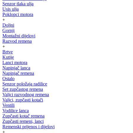
Senzor tlaka ulja
Usis ulja
Poklopci motora
+
Doljni
Gornji
Montažni dijelovi
Razvod remena
+
Brtve
Kutije
Lanci motora
Napinjač lanca
Napinjač remena
Ostalo
Senzor položaja radilice
Set zupčastog remena
Valjci razvodnog remena
Valjci, zupčasti kotači
Ventili
Vodilice lanca
Zupčasti kotač remena
Zupčasti remeni, lanci
Remenski prijenos i dijelovi
+