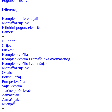
Pogonski sustav
+
Diferencijal
+
Kompletni diferencijali
Montažni dijelovi
Hibridni pogon, električni
Lamela
+
Cilindar
Crijeva
Diskovi
Komplet kvačila
Komplet kvačila i zamašnjaka dvomasenog
Komplet kvačilo i zamašnjak
Montažni dijelovi
Ostalo
Potisni ležaj
Pumpe kvačila
Sajle kvačila
Tlačne ploče kvačila
Zamašnjak
Zamašnjak
Mjenjači
+