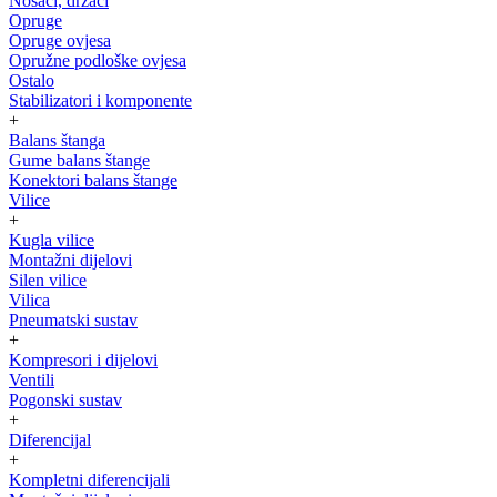
Nosači, držači
Opruge
Opruge ovjesa
Opružne podloške ovjesa
Ostalo
Stabilizatori i komponente
+
Balans štanga
Gume balans štange
Konektori balans štange
Vilice
+
Kugla vilice
Montažni dijelovi
Silen vilice
Vilica
Pneumatski sustav
+
Kompresori i dijelovi
Ventili
Pogonski sustav
+
Diferencijal
+
Kompletni diferencijali