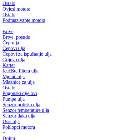
Ostalo
Ovjesi motora
Ostalo
Podmazivanje motora
+
Brtve
Brtve, posude
Čep ulja
Čepovi ulja
Čepovi za ispuštanje ulja
Crijeva ulja
Karter
Kučište filtera ulja
Mjerač ulja
Mlaznice za ulje
Ostalo
Pogonski dijelovi
Pumpa ulja
Senzor pritiska ulja
Senzor temperature ulja
Senzor tlaka ulja
Usis ulja
Poklopci motora
+
Doljni