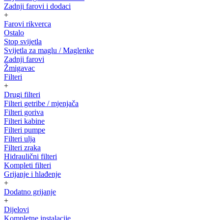
Zadnji farovi i dodaci
+
Farovi rikverca
Ostalo
Stop svijetla
Svijetla za maglu / Maglenke
Zadnji farovi
Žmigavac
Filteri
+
Drugi filteri
Filteri getribe / mjenjača
Filteri goriva
Filteri kabine
Filteri pumpe
Filteri ulja
Filteri zraka
Hidraulični filteri
Kompleti filteri
Grijanje i hlađenje
+
Dodatno grijanje
+
Dijelovi
Kompletne instalacije