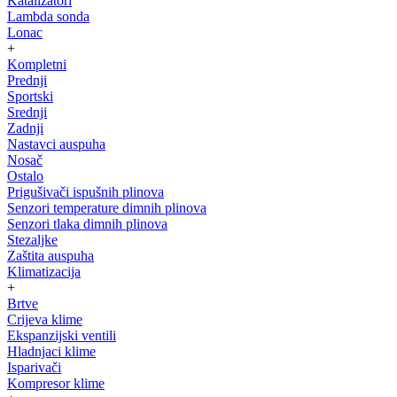
Katalizatori
Lambda sonda
Lonac
+
Kompletni
Prednji
Sportski
Srednji
Zadnji
Nastavci auspuha
Nosač
Ostalo
Prigušivači ispušnih plinova
Senzori temperature dimnih plinova
Senzori tlaka dimnih plinova
Stezaljke
Zaštita auspuha
Klimatizacija
+
Brtve
Crijeva klime
Ekspanzijski ventili
Hladnjaci klime
Isparivači
Kompresor klime