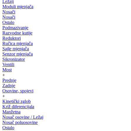
Ležaji
Moduli mjenjača
Nosači
Nosači
Ostalo
Podmazivanje
Razvodne kutije
Reduktori
Ručica mjenjača
Sajle mjenjača
Senzor mjenjača
Sikronizator
Ventili
Most
+
Prednje
Zadnje
Osovine, spojevi
+
Kinetički zglob
Križ diferencijala
Manžetna
Nosač osovine / Ležaj
Nosač poluosovine
Ostalo