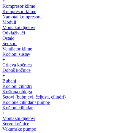
+
Kompresor klime
Kompresori klime
Namotaj kompresora
Moduli
Montažni dijelovi
Odvlaživači
Ostalo
Senzori
Ventilator klime
Kočioni sustav
+
Crijeva kočnica
Doboš kočnice
+
Bubanj
Kočioni cilindri
Košiona obloga
Setovi (bubnjevi, čeljusti, cilindri)
Kočione cilindar / pumpe
Kočioni cilindar
+
Montažni dijelovi
Servo kočnice
Vakumske pumpe