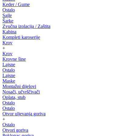
Keder / Gume
Ostalo
Sajle
Šarke
Zvučna izolacija / Zaštita
Kabina
Kompleti karoserije
Krov
+
Krov
Krovne šine
Lajsne
Ostalo
Lajsne
Maske
Montažni dijelovi
Nosači, učvrščivači
Oplata, stub
Ostalo
Ostalo
Otvor uljevanja goriva
+
Ostalo
Otvori goriva
Poklopac goriva