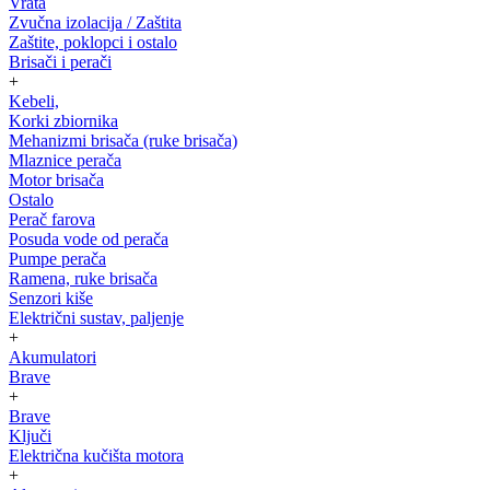
Vrata
Zvučna izolacija / Zaštita
Zaštite, poklopci i ostalo
Brisači i perači
+
Kebeli,
Korki zbiornika
Mehanizmi brisača (ruke brisača)
Mlaznice perača
Motor brisača
Ostalo
Perač farova
Posuda vode od perača
Pumpe perača
Ramena, ruke brisača
Senzori kiše
Električni sustav, paljenje
+
Akumulatori
Brave
+
Brave
Ključi
Električna kučišta motora
+