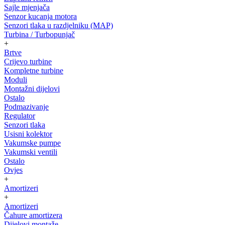
Sajle mjenjača
Senzor kucanja motora
Senzori tlaka u razdjelniku (MAP)
Turbina / Turbopunjač
+
Brtve
Crijevo turbine
Kompletne turbine
Moduli
Montažni dijelovi
Ostalo
Podmazivanje
Regulator
Senzori tlaka
Usisni kolektor
Vakumske pumpe
Vakumski ventili
Ostalo
Ovjes
+
Amortizeri
+
Amortizeri
Čahure amortizera
Dijelovi montaže