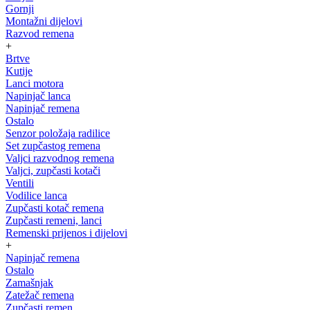
Gornji
Montažni dijelovi
Razvod remena
+
Brtve
Kutije
Lanci motora
Napinjač lanca
Napinjač remena
Ostalo
Senzor položaja radilice
Set zupčastog remena
Valjci razvodnog remena
Valjci, zupčasti kotači
Ventili
Vodilice lanca
Zupčasti kotač remena
Zupčasti remeni, lanci
Remenski prijenos i dijelovi
+
Napinjač remena
Ostalo
Zamašnjak
Zatežač remena
Zupčasti remen