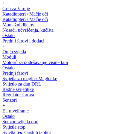
+
Grla za žarulje
Katadiopteri / Mačje oči
Katadiopteri / Mačje oči
Montažni dijelovi
Nosači, učvršćenja, kućišta
Ostalo
Prednji farovi i dodaci
+
Duga svjetla
Moduli
Motorić za podešavanje visine fara
Ostalo
Prednji farovi
Svijetla za maglu / Maglenke
Svijetlo za dan DRL
Radne svijetiljke
Regulator farova
Senzori
+
El. niveliranje
Ostalo
Senzor svijetla noć
Svijetla stop
Svjetla registarskih tablica