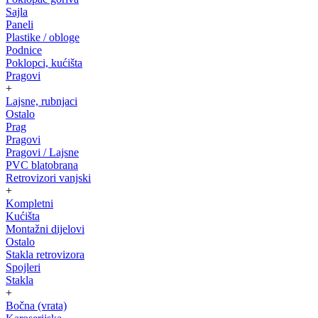
Sajla
Paneli
Plastike / obloge
Podnice
Poklopci, kućišta
Pragovi
+
Lajsne, rubnjaci
Ostalo
Prag
Pragovi
Pragovi / Lajsne
PVC blatobrana
Retrovizori vanjski
+
Kompletni
Kućišta
Montažni dijelovi
Ostalo
Stakla retrovizora
Spojleri
Stakla
+
Bočna (vrata)