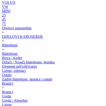
VOLVO
VW
MINI
25
45
75
Dijelovi automobila
+
DIJELOVI KAROSERIJE
+
Blatobrani
+
Blatobrani
Brtva / Keder
Držači / Nosači blatobrana, branika
Elementi pričvršćivanja
Lajsne, rubnjaci
Ostalo
Zadnji blatobrani, stranice i ostalo
Branici
+
Branici
Greda
Greda / Absorber
Lajsne