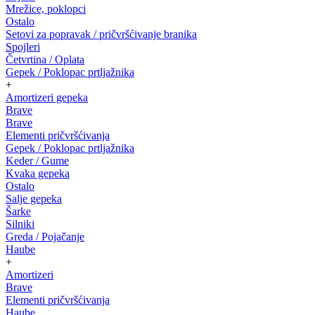
Mrežice, poklopci
Ostalo
Setovi za popravak / pričvršćivanje branika
Spojleri
Četvrtina / Oplata
Gepek / Poklopac prtljažnika
+
Amortizeri gepeka
Brave
Brave
Elementi pričvršćivanja
Gepek / Poklopac prtljažnika
Keder / Gume
Kvaka gepeka
Ostalo
Salje gepeka
Šarke
Silniki
Greda / Pojačanje
Haube
+
Amortizeri
Brave
Elementi pričvršćivanja
Haube