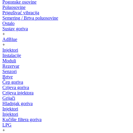
Pogonske osovine
Poluosovine
Prigušivać vibracija
Semering / Brtva poluosovine
Ostalo
Sustav goriva
+
AdBlue
+
Injektori
Instalacije
Moduli
Rezervar
Senzori
Brtve
Čep goriva
Crijeva goriva
Crijeva injektora
Grijači
Hladnjak goriva
Injektori
Injektori
Kučište filtera goriva
LPG
+