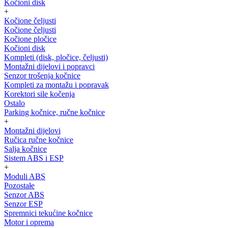
Kočioni disk
+
Kočione čeljusti
Kočione čeljusti
Kočione pločice
Kočioni disk
Kompleti (disk, pločice, čeljusti)
Montažni dijelovi i popravci
Senzor trošenja kočnice
Kompleti za montažu i popravak
Korektori sile kočenja
Ostalo
Parking kočnice, ručne kočnice
+
Montažni dijelovi
Ručica ručne kočnice
Salja kočnice
Sistem ABS i ESP
+
Moduli ABS
Pozostałe
Senzor ABS
Senzor ESP
Spremnici tekućine kočnice
Motor i oprema