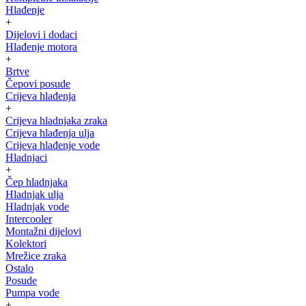
Hlađenje
+
Dijelovi i dodaci
Hlađenje motora
+
Brtve
Čepovi posude
Crijeva hlađenja
+
Crijeva hladnjaka zraka
Crijeva hlađenja ulja
Crijeva hlađenje vode
Hladnjaci
+
Čep hladnjaka
Hladnjak ulja
Hladnjak vode
Intercooler
Montažni dijelovi
Kolektori
Mrežice zraka
Ostalo
Posude
Pumpa vode
+