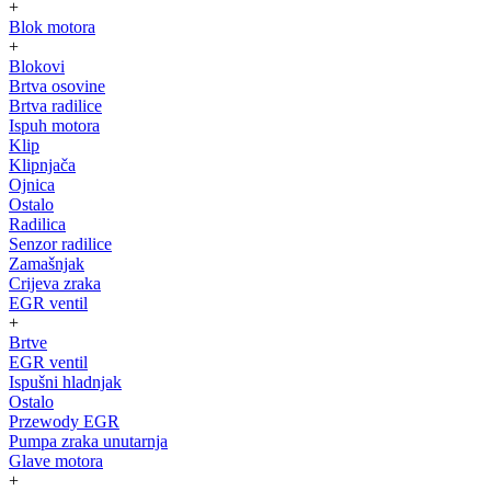
+
Blok motora
+
Blokovi
Brtva osovine
Brtva radilice
Ispuh motora
Klip
Klipnjača
Ojnica
Ostalo
Radilica
Senzor radilice
Zamašnjak
Crijeva zraka
EGR ventil
+
Brtve
EGR ventil
Ispušni hladnjak
Ostalo
Przewody EGR
Pumpa zraka unutarnja
Glave motora
+