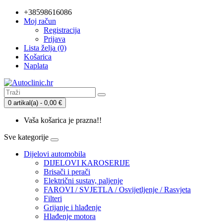
+38598616086
Moj račun
Registracija
Prijava
Lista želja (0)
Košarica
Naplata
0 artikal(a) - 0,00 €
Vaša košarica je prazna!!
Sve kategorije
Dijelovi automobila
DIJELOVI KAROSERIJE
Brisači i perači
Električni sustav, paljenje
FAROVI / SVJETLA / Osvijetljenje / Rasvjeta
Filteri
Grijanje i hlađenje
Hlađenje motora