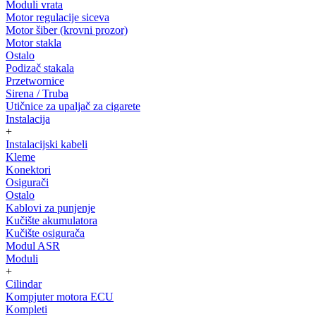
Moduli vrata
Motor regulacije siceva
Motor šiber (krovni prozor)
Motor stakla
Ostalo
Podizač stakala
Przetwornice
Sirena / Truba
Utičnice za upaljač za cigarete
Instalacija
+
Instalacijski kabeli
Kleme
Konektori
Osigurači
Ostalo
Kablovi za punjenje
Kučište akumulatora
Kučište osigurača
Modul ASR
Moduli
+
Cilindar
Kompjuter motora ECU
Kompleti