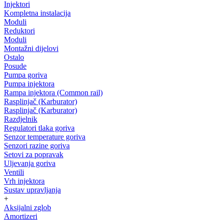
Injektori
Kompletna instalacija
Moduli
Reduktori
Moduli
Montažni dijelovi
Ostalo
Posude
Pumpa goriva
Pumpa injektora
Rampa injektora (Common rail)
Rasplinjač (Karburator)
Rasplinjač (Karburator)
Razdjelnik
Regulatori tlaka goriva
Senzor temperature goriva
Senzori razine goriva
Setovi za popravak
Uljevanja goriva
Ventili
Vrh injektora
Sustav upravljanja
+
Aksijalni zglob
Amortizeri