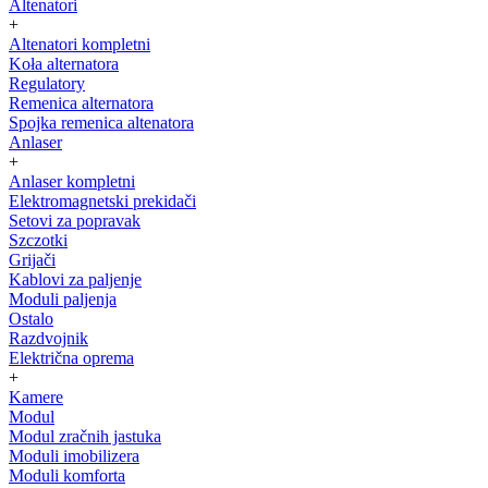
Altenatori
+
Altenatori kompletni
Koła alternatora
Regulatory
Remenica alternatora
Spojka remenica altenatora
Anlaser
+
Anlaser kompletni
Elektromagnetski prekidači
Setovi za popravak
Szczotki
Grijači
Kablovi za paljenje
Moduli paljenja
Ostalo
Razdvojnik
Električna oprema
+
Kamere
Modul
Modul zračnih jastuka
Moduli imobilizera
Moduli komforta