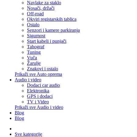
Navlake za staklo
Nosači, držači
Off-road
Okviri registarskih tablica
Ostalo
Senzori i kamere parkiranja
Sigurnost
Start kabeli i punjači
Tahograf
Tuning
Vuča
Žarulje
Znakovi i ostalo
Prikaži sve Auto oprema
Audio i video
Dodaci car audio
Elektronika
GPS i dodaci
TV i Video
Prikaži sve Audio i video
Blog
Blog
Sve kategorije