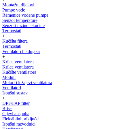
Montažni dijelovi
Pumpe vode
Remenice vodene pumpe
Senzor temperature
Senzori razine tekućine
Termostati
+
Kučišta filtera
Termostati
Ventilatori hladnjaka
+
Krilca ventilatora
Krilca ventilatora
Kučište ventilatora
Moduli
Motori i ležajevi ventilatora
Ventilatori
Ispušni sustav
+
DPF/FAP filter
Brtve
Cijevi auspuha
Fleksibilni priključci
Ispušni razvodnici