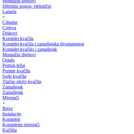
Montažni dijelovi
Hibridni pogon, električni
Lamela
+
Cilindar
Crijeva
Diskovi
Komplet kvačila
Komplet kvačila i zamašnjaka dvomasenog
Komplet kvačilo i zamašnjak
Montažni dijelovi
Ostalo
Potisni ležaj
Pumpe kvačila
Sajle kvačila
Tlačne ploče kvačila
Zamašnjak
Zamašnjak
Mjenjači
+
Brtve
Instalacije
Kompleti
Kompletni mjenjači
Kučišta