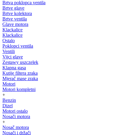
Brtva poklopca ventila
Brtve glave
Brtve kolektora
Brtve ventila
Glave motora
Klackalice
Klackalice
Ostalo
Poklopci ventila
Ventili
Vijci glave
Zestawy uszczelek
Klapna gasa
Kutije filtera zraka
Mjerač mase zraka
Motori
Motori kompletni
+
Benzin
Dizel
Motori ostalo
Nosači motora
+
Nosač motora
Nosači i držači