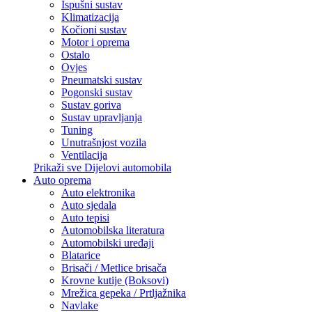
Ispušni sustav
Klimatizacija
Kočioni sustav
Motor i oprema
Ostalo
Ovjes
Pneumatski sustav
Pogonski sustav
Sustav goriva
Sustav upravljanja
Tuning
Unutrašnjost vozila
Ventilacija
Prikaži sve Dijelovi automobila
Auto oprema
Auto elektronika
Auto sjedala
Auto tepisi
Automobilska literatura
Automobilski uređaji
Blatarice
Brisači / Metlice brisača
Krovne kutije (Boksovi)
Mrežica gepeka / Prtljažnika
Navlake