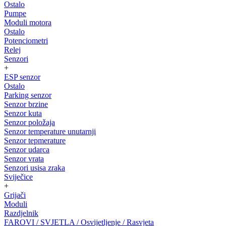
Ostalo
Pumpe
Moduli motora
Ostalo
Potenciometri
Relej
Senzori
+
ESP senzor
Ostalo
Parking senzor
Senzor brzine
Senzor kuta
Senzor položaja
Senzor temperature unutarnji
Senzor tepmerature
Senzor udarca
Senzor vrata
Senzori usisa zraka
Sviječice
+
Grijači
Moduli
Razdjelnik
FAROVI / SVJETLA / Osvijetljenje / Rasvjeta