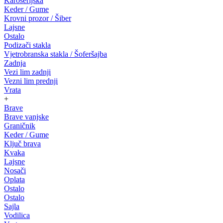
Karoserijska
Keder / Gume
Krovni prozor / Šiber
Lajsne
Ostalo
Podizači stakla
Vjetrobranska stakla / Šoferšajba
Zadnja
Vezi lim zadnji
Vezni lim prednji
Vrata
+
Brave
Brave vanjske
Graničnik
Keder / Gume
Ključ brava
Kvaka
Lajsne
Nosači
Oplata
Ostalo
Ostalo
Sajla
Vodilica