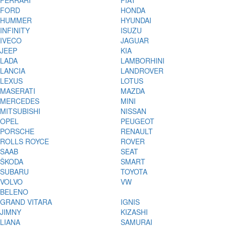
FERRARI
FIAT
FORD
HONDA
HUMMER
HYUNDAI
INFINITY
ISUZU
IVECO
JAGUAR
JEEP
KIA
LADA
LAMBORHINI
LANCIA
LANDROVER
LEXUS
LOTUS
MASERATI
MAZDA
MERCEDES
MINI
MITSUBISHI
NISSAN
OPEL
PEUGEOT
PORSCHE
RENAULT
ROLLS ROYCE
ROVER
SAAB
SEAT
ŠKODA
SMART
SUBARU
TOYOTA
VOLVO
VW
BELENO
GRAND VITARA
IGNIS
JIMNY
KIZASHI
LIANA
SAMURAI