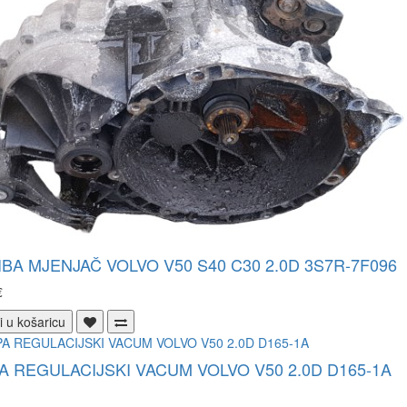
BA MJENJAČ VOLVO V50 S40 C30 2.0D 3S7R-7F096
€
i u košaricu
 REGULACIJSKI VACUM VOLVO V50 2.0D D165-1A