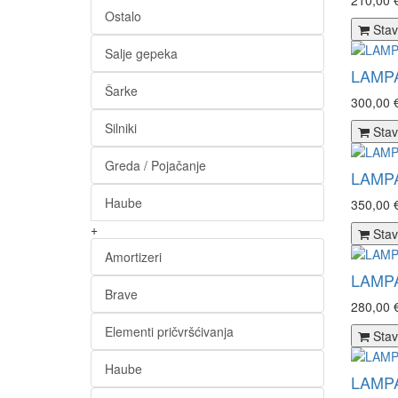
210,00 
Ostalo
Stav
Salje gepeka
LAMPA
Šarke
300,00 
Silniki
Stav
Greda / Pojačanje
LAMPA
Haube
350,00 
+
Stav
Amortizeri
LAMPA
Brave
280,00 
Elementi pričvršćivanja
Stav
Haube
LAMPA