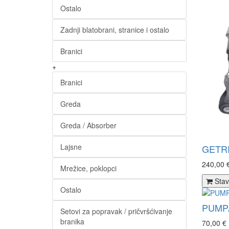
Ostalo
Zadnji blatobrani, stranice i ostalo
Branici
+
Branici
Greda
Greda / Absorber
Lajsne
GETRI
240,00 
Mrežice, poklopci
Stav
Ostalo
PUMPA
Setovi za popravak / pričvršćivanje
branika
70,00 €