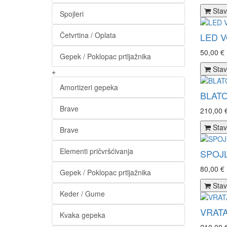
Stav
Spojleri
Četvrtina / Oplata
LED V
50,00 €
Gepek / Poklopac prtljažnika
Stav
+
Amortizeri gepeka
BLATO
Brave
210,00 
Stav
Brave
Elementi pričvršćivanja
SPOJL
80,00 €
Gepek / Poklopac prtljažnika
Stav
Keder / Gume
VRATA
Kvaka gepeka