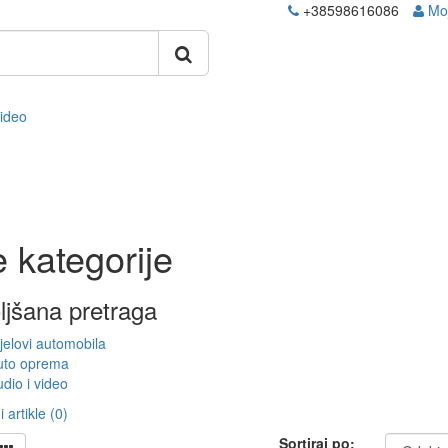
+38598616086
Mo
video
 kategorije
ljšana pretraga
jelovi automobila
uto oprema
dio i video
 artikle (0)
Sortiraj po: