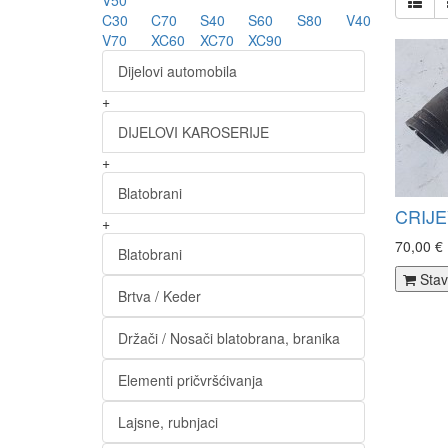
V50
C30
C70
S40
S60
S80
V40
V70
XC60
XC70
XC90
Dijelovi automobila
+
DIJELOVI KAROSERIJE
+
Blatobrani
CRIJE
+
70,00 €
Blatobrani
Stav
Brtva / Keder
Držači / Nosači blatobrana, branika
Elementi pričvršćivanja
Lajsne, rubnjaci