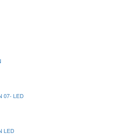
N
 07- LED
N LED