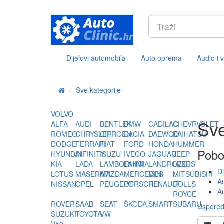
Dijelovi automobila
Auto oprema
Audio i 
Sve kategorije
VOLVO
Sve
ALFA
AUDI
BENTLEY
BMW
CADILAC
CHEVRVOLET
ROMEO
CHRYSLER
CITROEN
DACIA
DAEWOO
DAIHATSU
DODGE
FERRARI
FIAT
FORD
HONDA
HUMMER
Pobo
HYUNDAI
INFINITY
ISUZU
IVECO
JAGUAR
JEEP
KIA
LADA
LAMBORHINI
LANCIA
LANDROVER
LEXUS
Di
LOTUS
MASERATI
MAZDA
MERCEDES
MINI
MITSUBISHI
A
NISSAN
OPEL
PEUGEOT
PORSCHE
RENAULT
ROLLS
Au
ROYCE
ROVER
SAAB
SEAT
ŠKODA
SMART
SUBARU
Usporedi
SUZUKI
TOYOTA
VW