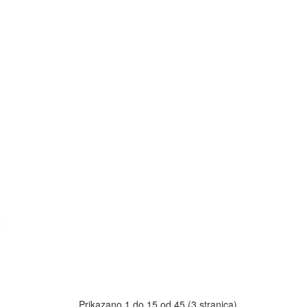
Prikazano 1 do 15 od 45 (3 stranica)