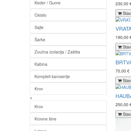
Keder / Gume
230,00 
Stav
Ostalo
Sajle
VRATA
190,00 
Šarke
Stav
Zvučna izolacija / Zaštita
BRTVA
Kabina
70,00 €
Kompleti karoserije
Stav
Krov
HAUBA
+
250,00 
Krov
Stav
Krovne šine