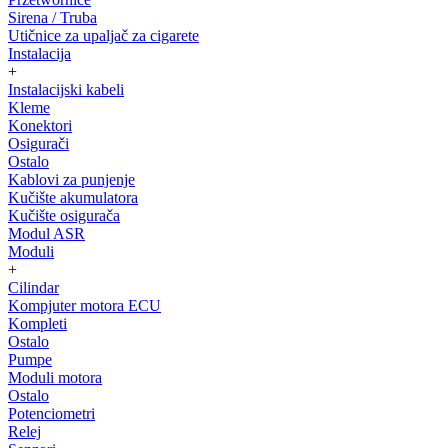
Sirena / Truba
Utičnice za upaljač za cigarete
Instalacija
+
Instalacijski kabeli
Kleme
Konektori
Osigurači
Ostalo
Kablovi za punjenje
Kučište akumulatora
Kučište osigurača
Modul ASR
Moduli
+
Cilindar
Kompjuter motora ECU
Kompleti
Ostalo
Pumpe
Moduli motora
Ostalo
Potenciometri
Relej