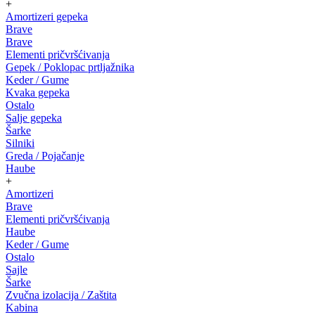
+
Amortizeri gepeka
Brave
Brave
Elementi pričvršćivanja
Gepek / Poklopac prtljažnika
Keder / Gume
Kvaka gepeka
Ostalo
Salje gepeka
Šarke
Silniki
Greda / Pojačanje
Haube
+
Amortizeri
Brave
Elementi pričvršćivanja
Haube
Keder / Gume
Ostalo
Sajle
Šarke
Zvučna izolacija / Zaštita
Kabina