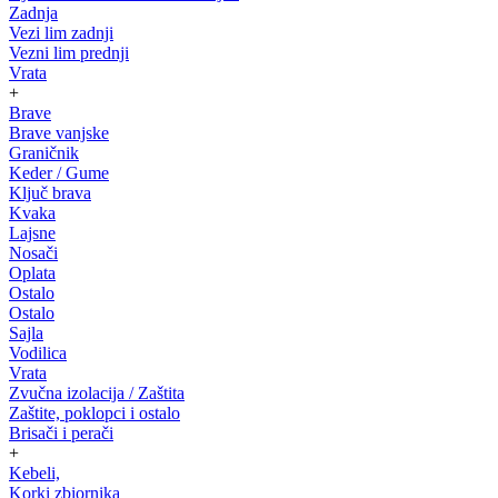
Zadnja
Vezi lim zadnji
Vezni lim prednji
Vrata
+
Brave
Brave vanjske
Graničnik
Keder / Gume
Ključ brava
Kvaka
Lajsne
Nosači
Oplata
Ostalo
Ostalo
Sajla
Vodilica
Vrata
Zvučna izolacija / Zaštita
Zaštite, poklopci i ostalo
Brisači i perači
+
Kebeli,
Korki zbiornika