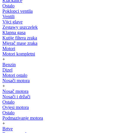
Klackalice
Ostalo
Poklopci ventila
Ventili
Vijci glave
Zestawy uszczelek
Klapna gasa
Kutije filtera zraka
Mjerač mase zraka
Motori
Motori kompletni
+
Benzin
Dizel
Motori ostalo
Nosači motora
+
Nosač motora
Nosači i držači
Ostalo
Ovjesi motora
Ostalo
Podmazivanje motora
+
Brtve