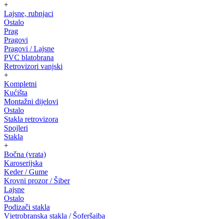
+
Lajsne, rubnjaci
Ostalo
Prag
Pragovi
Pragovi / Lajsne
PVC blatobrana
Retrovizori vanjski
+
Kompletni
Kućišta
Montažni dijelovi
Ostalo
Stakla retrovizora
Spojleri
Stakla
+
Bočna (vrata)
Karoserijska
Keder / Gume
Krovni prozor / Šiber
Lajsne
Ostalo
Podizači stakla
Vjetrobranska stakla / Šoferšajba