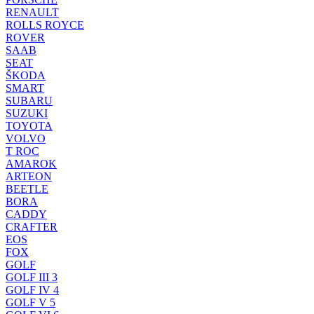
RENAULT
ROLLS ROYCE
ROVER
SAAB
SEAT
ŠKODA
SMART
SUBARU
SUZUKI
TOYOTA
VOLVO
T ROC
AMAROK
ARTEON
BEETLE
BORA
CADDY
CRAFTER
EOS
FOX
GOLF
GOLF III 3
GOLF IV 4
GOLF V 5