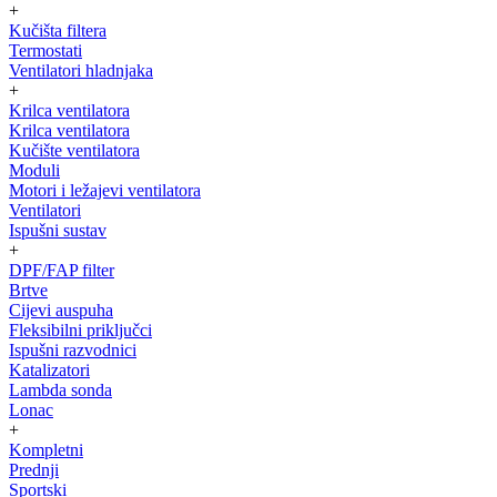
+
Kučišta filtera
Termostati
Ventilatori hladnjaka
+
Krilca ventilatora
Krilca ventilatora
Kučište ventilatora
Moduli
Motori i ležajevi ventilatora
Ventilatori
Ispušni sustav
+
DPF/FAP filter
Brtve
Cijevi auspuha
Fleksibilni priključci
Ispušni razvodnici
Katalizatori
Lambda sonda
Lonac
+
Kompletni
Prednji
Sportski