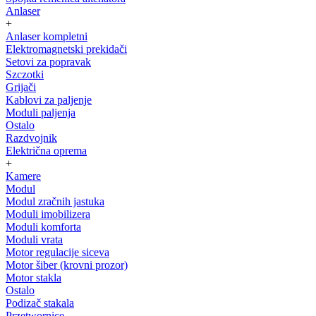
Anlaser
+
Anlaser kompletni
Elektromagnetski prekidači
Setovi za popravak
Szczotki
Grijači
Kablovi za paljenje
Moduli paljenja
Ostalo
Razdvojnik
Električna oprema
+
Kamere
Modul
Modul zračnih jastuka
Moduli imobilizera
Moduli komforta
Moduli vrata
Motor regulacije siceva
Motor šiber (krovni prozor)
Motor stakla
Ostalo
Podizač stakala
Przetwornice