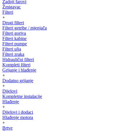
Zadnji farovi
Žmigavac
Filteri
+
Drugi filteri
Filteri getribe / mjenjača
Filteri goriva
Filteri kabine
Filteri pumpe
Filteri ulja
Filteri zraka
Hidraulični filteri
Kompleti filteri
Grijanje i hlađenje
+
Dodatno grijanje
+
Dijelovi
Kompletne instalacije
Hlađenje
+
Dijelovi i dodaci
Hlađenje motora
+
Brtve