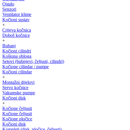
Ostalo
Senzori
Ventilator klime
Kočioni sustav
+
Crijeva kočnica
Doboš kočnice
+
Bubanj
Kočioni cilindri
Košiona obloga
Setovi (bubnjevi, čeljusti, cilindri)
Kočione cilindar / pumpe
Kočioni cilindar
+
Montažni dijelovi
Servo kočnice
Vakumske pumpe
Kočioni disk
+
Kočione čeljusti
Kočione čeljusti
Kočione pločice
Kočioni disk
Kompleti (disk, pločice, čeljusti)