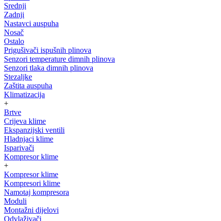
Srednji
Zadnji
Nastavci auspuha
Nosač
Ostalo
Prigušivači ispušnih plinova
Senzori temperature dimnih plinova
Senzori tlaka dimnih plinova
Stezaljke
Zaštita auspuha
Klimatizacija
+
Brtve
Crijeva klime
Ekspanzijski ventili
Hladnjaci klime
Isparivači
Kompresor klime
+
Kompresor klime
Kompresori klime
Namotaj kompresora
Moduli
Montažni dijelovi
Odvlaživači