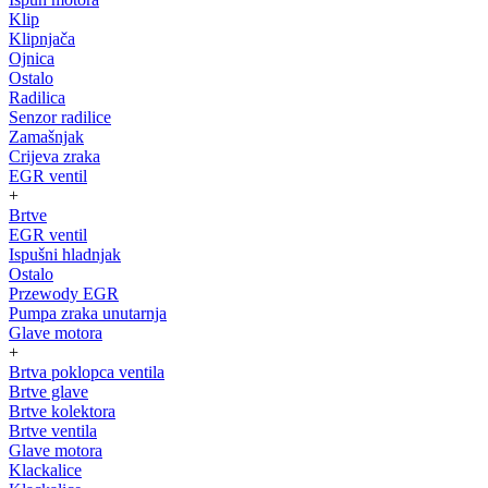
Klip
Klipnjača
Ojnica
Ostalo
Radilica
Senzor radilice
Zamašnjak
Crijeva zraka
EGR ventil
+
Brtve
EGR ventil
Ispušni hladnjak
Ostalo
Przewody EGR
Pumpa zraka unutarnja
Glave motora
+
Brtva poklopca ventila
Brtve glave
Brtve kolektora
Brtve ventila
Glave motora
Klackalice