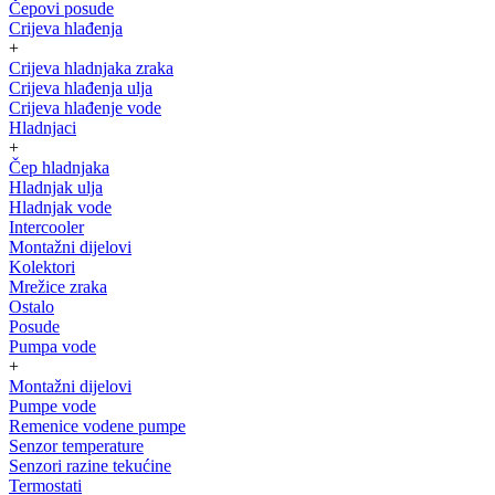
Čepovi posude
Crijeva hlađenja
+
Crijeva hladnjaka zraka
Crijeva hlađenja ulja
Crijeva hlađenje vode
Hladnjaci
+
Čep hladnjaka
Hladnjak ulja
Hladnjak vode
Intercooler
Montažni dijelovi
Kolektori
Mrežice zraka
Ostalo
Posude
Pumpa vode
+
Montažni dijelovi
Pumpe vode
Remenice vodene pumpe
Senzor temperature
Senzori razine tekućine
Termostati