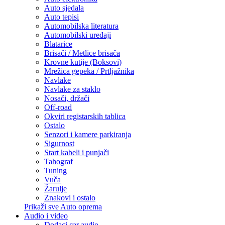
Auto sjedala
Auto tepisi
Automobilska literatura
Automobilski uređaji
Blatarice
Brisači / Metlice brisača
Krovne kutije (Boksovi)
Mrežica gepeka / Prtljažnika
Navlake
Navlake za staklo
Nosači, držači
Off-road
Okviri registarskih tablica
Ostalo
Senzori i kamere parkiranja
Sigurnost
Start kabeli i punjači
Tahograf
Tuning
Vuča
Žarulje
Znakovi i ostalo
Prikaži sve Auto oprema
Audio i video
Dodaci car audio