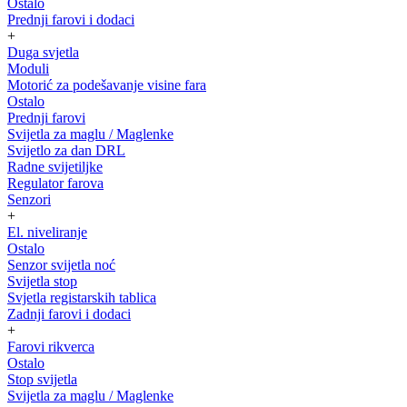
Ostalo
Prednji farovi i dodaci
+
Duga svjetla
Moduli
Motorić za podešavanje visine fara
Ostalo
Prednji farovi
Svijetla za maglu / Maglenke
Svijetlo za dan DRL
Radne svijetiljke
Regulator farova
Senzori
+
El. niveliranje
Ostalo
Senzor svijetla noć
Svijetla stop
Svjetla registarskih tablica
Zadnji farovi i dodaci
+
Farovi rikverca
Ostalo
Stop svijetla
Svijetla za maglu / Maglenke