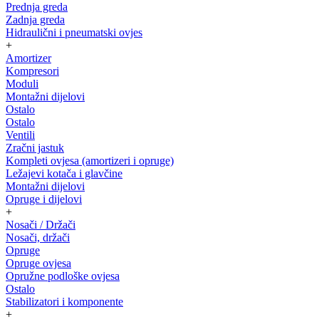
Prednja greda
Zadnja greda
Hidraulični i pneumatski ovjes
+
Amortizer
Kompresori
Moduli
Montažni dijelovi
Ostalo
Ostalo
Ventili
Zračni jastuk
Kompleti ovjesa (amortizeri i opruge)
Ležajevi kotača i glavčine
Montažni dijelovi
Opruge i dijelovi
+
Nosači / Držači
Nosači, držači
Opruge
Opruge ovjesa
Opružne podloške ovjesa
Ostalo
Stabilizatori i komponente
+