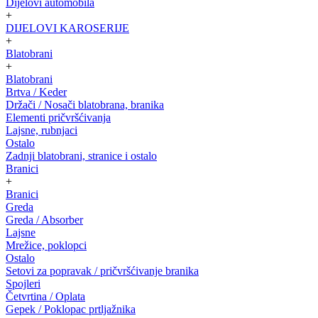
Dijelovi automobila
+
DIJELOVI KAROSERIJE
+
Blatobrani
+
Blatobrani
Brtva / Keder
Držači / Nosači blatobrana, branika
Elementi pričvršćivanja
Lajsne, rubnjaci
Ostalo
Zadnji blatobrani, stranice i ostalo
Branici
+
Branici
Greda
Greda / Absorber
Lajsne
Mrežice, poklopci
Ostalo
Setovi za popravak / pričvršćivanje branika
Spojleri
Četvrtina / Oplata
Gepek / Poklopac prtljažnika