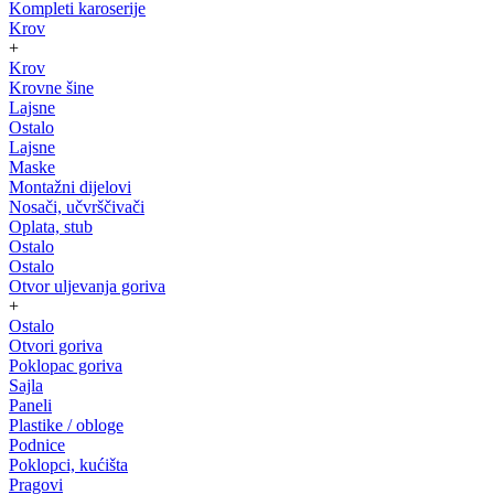
Kompleti karoserije
Krov
+
Krov
Krovne šine
Lajsne
Ostalo
Lajsne
Maske
Montažni dijelovi
Nosači, učvrščivači
Oplata, stub
Ostalo
Ostalo
Otvor uljevanja goriva
+
Ostalo
Otvori goriva
Poklopac goriva
Sajla
Paneli
Plastike / obloge
Podnice
Poklopci, kućišta
Pragovi