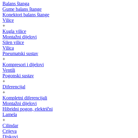
Balans štanga
Gume balans štange
Konektori balans štange
Vilice
+
Kugla vilice
Montažni dijelovi
Silen vilice
Vilica
Pneumatski sustav
+
Kompresori i dijelovi
Ventili
Pogonski sustav
+
Diferencijal
+
Kompletni diferencijali
Montažni dijelovi
Hibridni pogon, električni
Lamela
+
Cilindar
Crijeva
Diskovi