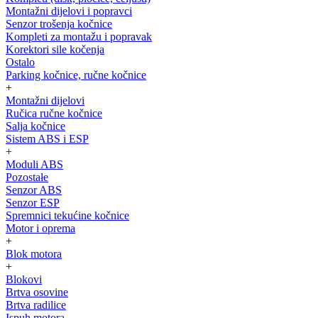
Montažni dijelovi i popravci
Senzor trošenja kočnice
Kompleti za montažu i popravak
Korektori sile kočenja
Ostalo
Parking kočnice, ručne kočnice
+
Montažni dijelovi
Ručica ručne kočnice
Salja kočnice
Sistem ABS i ESP
+
Moduli ABS
Pozostałe
Senzor ABS
Senzor ESP
Spremnici tekućine kočnice
Motor i oprema
+
Blok motora
+
Blokovi
Brtva osovine
Brtva radilice
Ispuh motora