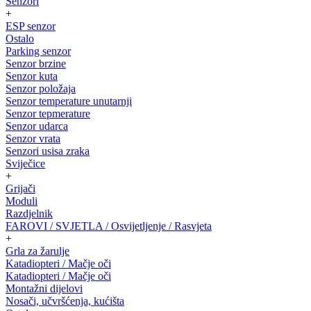
Senzori
+
ESP senzor
Ostalo
Parking senzor
Senzor brzine
Senzor kuta
Senzor položaja
Senzor temperature unutarnji
Senzor tepmerature
Senzor udarca
Senzor vrata
Senzori usisa zraka
Sviječice
+
Grijači
Moduli
Razdjelnik
FAROVI / SVJETLA / Osvijetljenje / Rasvjeta
+
Grla za žarulje
Katadiopteri / Mačje oči
Katadiopteri / Mačje oči
Montažni dijelovi
Nosači, učvršćenja, kućišta