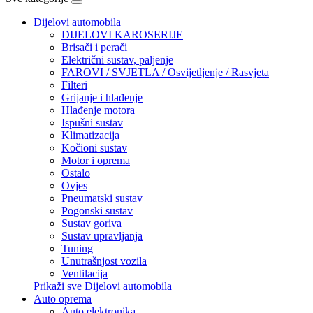
Dijelovi automobila
DIJELOVI KAROSERIJE
Brisači i perači
Električni sustav, paljenje
FAROVI / SVJETLA / Osvijetljenje / Rasvjeta
Filteri
Grijanje i hlađenje
Hlađenje motora
Ispušni sustav
Klimatizacija
Kočioni sustav
Motor i oprema
Ostalo
Ovjes
Pneumatski sustav
Pogonski sustav
Sustav goriva
Sustav upravljanja
Tuning
Unutrašnjost vozila
Ventilacija
Prikaži sve Dijelovi automobila
Auto oprema
Auto elektronika