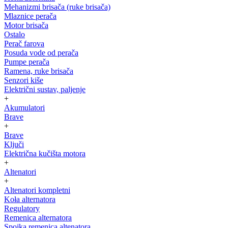
Mehanizmi brisača (ruke brisača)
Mlaznice perača
Motor brisača
Ostalo
Perač farova
Posuda vode od perača
Pumpe perača
Ramena, ruke brisača
Senzori kiše
Električni sustav, paljenje
+
Akumulatori
Brave
+
Brave
Ključi
Električna kučišta motora
+
Altenatori
+
Altenatori kompletni
Koła alternatora
Regulatory
Remenica alternatora
Spojka remenica altenatora