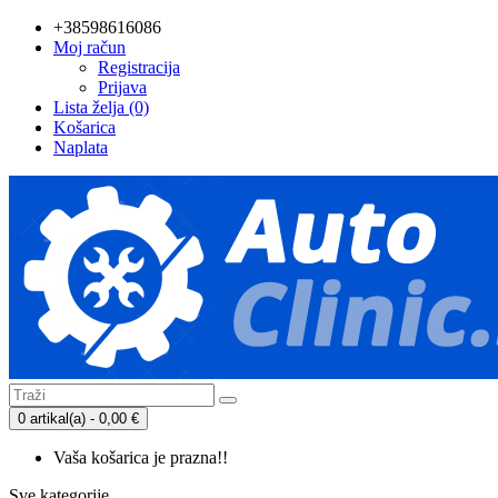
+38598616086
Moj račun
Registracija
Prijava
Lista želja (0)
Košarica
Naplata
0 artikal(a) - 0,00 €
Vaša košarica je prazna!!
Sve kategorije