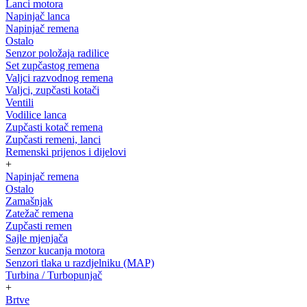
Lanci motora
Napinjač lanca
Napinjač remena
Ostalo
Senzor položaja radilice
Set zupčastog remena
Valjci razvodnog remena
Valjci, zupčasti kotači
Ventili
Vodilice lanca
Zupčasti kotač remena
Zupčasti remeni, lanci
Remenski prijenos i dijelovi
+
Napinjač remena
Ostalo
Zamašnjak
Zatežač remena
Zupčasti remen
Sajle mjenjača
Senzor kucanja motora
Senzori tlaka u razdjelniku (MAP)
Turbina / Turbopunjač
+
Brtve