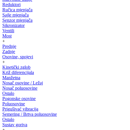
Reduktori
Ručica mjenjača
Sajle mjenjača
Senzor mjenjača
Sikronizator
Ventili
Most
+
Prednje
Zadnje
Osovine, spojevi
+
Kinetički zglob
Križ diferencijala
Manžetna
Nosač osovine / Ležaj
Nosač poluosovine
Ostalo
Pogonske osovine
Poluosovine
Prigušivać vibracija
Semering / Brtva poluosovine
Ostalo
Sustav goriva
+