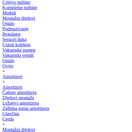
Crijevo turbine
Kompletne turbine
Moduli
Montažni dijelovi
Ostalo
Podmazivanje
Regulator
Senzori tlaka
Usisni kolektor
Vakumske pumpe
Vakumski ventili
Ostalo
Ovjes
+
Amortizeri
+
Amortizeri
Čahure amortizera
Dijelovi montaže
Ležajevi amortizera
Zaštitna guma amortizera
Glavčina
Greda
+
Montažni dijelovi