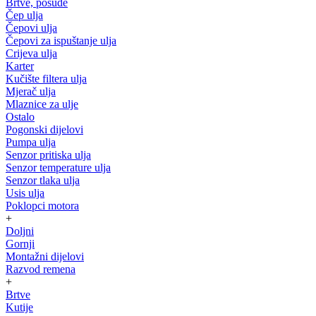
Brtve, posude
Čep ulja
Čepovi ulja
Čepovi za ispuštanje ulja
Crijeva ulja
Karter
Kučište filtera ulja
Mjerač ulja
Mlaznice za ulje
Ostalo
Pogonski dijelovi
Pumpa ulja
Senzor pritiska ulja
Senzor temperature ulja
Senzor tlaka ulja
Usis ulja
Poklopci motora
+
Doljni
Gornji
Montažni dijelovi
Razvod remena
+
Brtve
Kutije