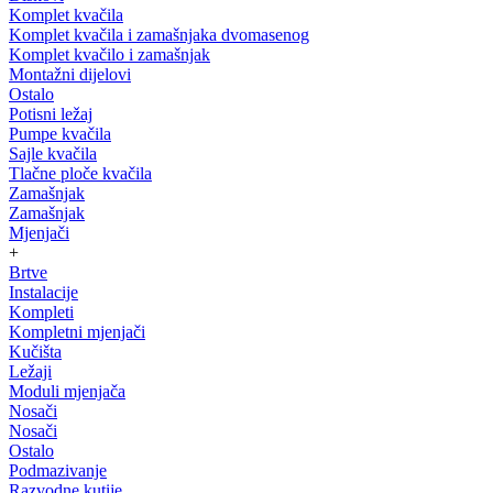
Komplet kvačila
Komplet kvačila i zamašnjaka dvomasenog
Komplet kvačilo i zamašnjak
Montažni dijelovi
Ostalo
Potisni ležaj
Pumpe kvačila
Sajle kvačila
Tlačne ploče kvačila
Zamašnjak
Zamašnjak
Mjenjači
+
Brtve
Instalacije
Kompleti
Kompletni mjenjači
Kučišta
Ležaji
Moduli mjenjača
Nosači
Nosači
Ostalo
Podmazivanje
Razvodne kutije