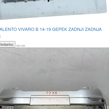
TALENTO VIVARO B 14-19 GEPEK ZADNJI ZADNJA
€
 košaricu