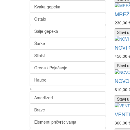
Kvaka gepeka
MREŽI
Ostalo
230,00 
Salje gepeka
Stavi u
Šarke
NOVI 
Silniki
450,00 
Stavi u
Greda / Pojačanje
Haube
NOVO 
+
610,00 
Amortizeri
Stavi u
Brave
VENTI
Elementi pričvršćivanja
360,00 