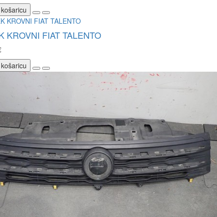
 košaricu
 KROVNI FIAT TALENTO
€
 košaricu