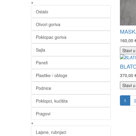
+
Ostalo
Otvori goriva
MASKA
Poklopac goriva
160,00 
Sajla
Stavi u
Paneli
BLATO
Plastike / obloge
370,00 
Stavi u
Podnice
1
Poklopci, kućišta
Pragovi
+
Lajsne, rubnjaci