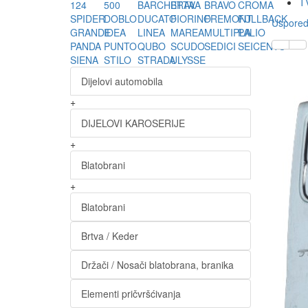
TV
124
500
BARCHETTA
BRAVA
BRAVO
CROMA
SPIDER
DOBLO
DUCATO
FIORINO
FREMONT
FULLBACK
Usporedi
GRANDE
IDEA
LINEA
MAREA
MULTIPLA
PALIO
PANDA
PUNTO
QUBO
SCUDO
SEDICI
SEICENTO
SIENA
STILO
STRADA
ULYSSE
Dijelovi automobila
+
DIJELOVI KAROSERIJE
+
Blatobrani
+
Blatobrani
Brtva / Keder
Držači / Nosači blatobrana, branika
Elementi pričvršćivanja