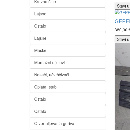
Krovne šine
Stavi u
Lajsne
GEPEK
Ostalo
380,00 
Lajsne
Stavi u
Maske
Montažni dijelovi
Nosači, učvrščivači
Oplata, stub
Ostalo
Ostalo
Otvor uljevanja goriva