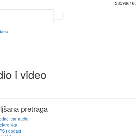
+38598616
video
io i video
ljšana pretraga
daci car audio
ektronika
PS i dodaci