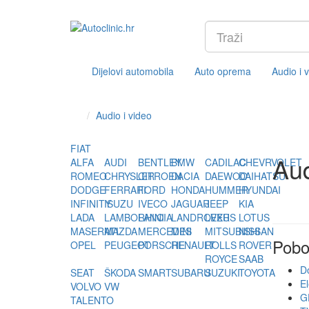
Dijelovi automobila
Auto oprema
Audio i 
Audio i video
FIAT
Aud
ALFA
AUDI
BENTLEY
BMW
CADILAC
CHEVRVOLET
ROMEO
CHRYSLER
CITROEN
DACIA
DAEWOO
DAIHATSU
DODGE
FERRARI
FORD
HONDA
HUMMER
HYUNDAI
INFINITY
ISUZU
IVECO
JAGUAR
JEEP
KIA
LADA
LAMBORHINI
LANCIA
LANDROVER
LEXUS
LOTUS
MASERATI
MAZDA
MERCEDES
MINI
MITSUBISHI
NISSAN
Pobo
OPEL
PEUGEOT
PORSCHE
RENAULT
ROLLS
ROVER
ROYCE
SAAB
Do
SEAT
ŠKODA
SMART
SUBARU
SUZUKI
TOYOTA
El
VOLVO
VW
G
TALENTO