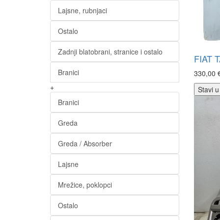
Lajsne, rubnjaci
Ostalo
Zadnji blatobrani, stranice i ostalo
FIAT 
Branici
330,00 
+
Stavi u
Branici
Greda
Greda / Absorber
Lajsne
Mrežice, poklopci
Ostalo