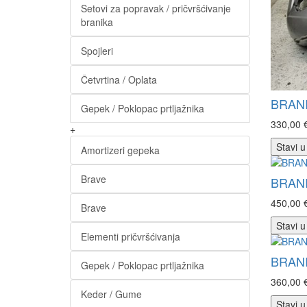
Setovi za popravak / pričvršćivanje
branika
Spojleri
Četvrtina / Oplata
BRANI
Gepek / Poklopac prtljažnika
330,00 
+
Stavi u
Amortizeri gepeka
Brave
BRANI
450,00 
Brave
Stavi u
Elementi pričvršćivanja
BRANI
Gepek / Poklopac prtljažnika
360,00 
Keder / Gume
Stavi u