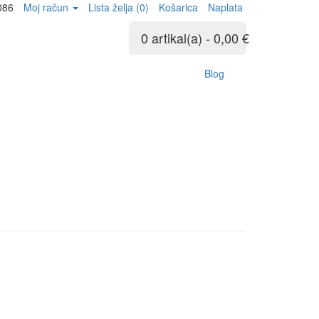
086
Moj račun
Lista želja (0)
Košarica
Naplata
0 artikal(a) - 0,00 €
Blog