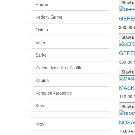
Stavi u
Haube
Keder / Gume
GEPEK
300,00 
Ostalo
Stavi u
Sajle
GEPEK
Šarke
360,00 
Zvučna izolacija / Zaštita
Stavi u
Kabina
MASKA
Kompleti karoserije
110,00 
Krov
Stavi u
+
NOSAČ
Krov
70,00 €