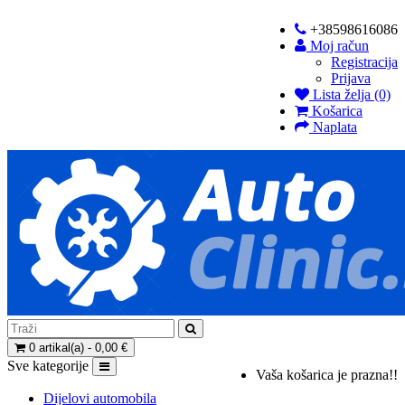
+38598616086
Moj račun
Registracija
Prijava
Lista želja (0)
Košarica
Naplata
0 artikal(a) - 0,00 €
Sve kategorije
Vaša košarica je prazna!!
Dijelovi automobila