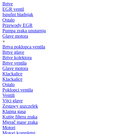
Brtve
EGR ventil
Ispušni hladnjak
Ostalo
Przewody EGR
Pumpa zraka unutarnja
Glave motora
+
Brtva poklopca ventila
Brtve glave
Brtve kolektora
Brtve ventila
Glave motora
Klackalice
Klackalice
Ostalo
Poklopci ventila
Ventili
Vijci glave
Zestawy uszczelek
Klapna gasa
Kutije filtera zraka
Mjerač mase zraka
Motori
Motori kompletni