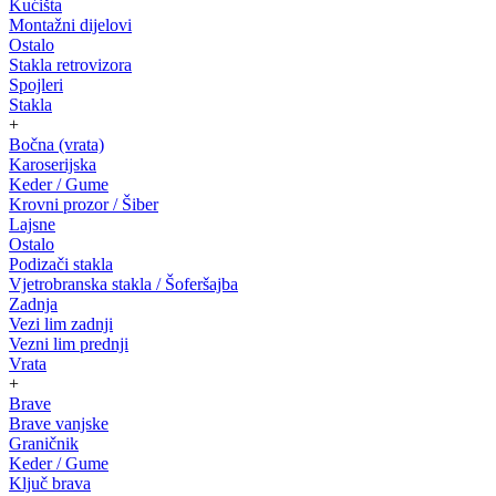
Kućišta
Montažni dijelovi
Ostalo
Stakla retrovizora
Spojleri
Stakla
+
Bočna (vrata)
Karoserijska
Keder / Gume
Krovni prozor / Šiber
Lajsne
Ostalo
Podizači stakla
Vjetrobranska stakla / Šoferšajba
Zadnja
Vezi lim zadnji
Vezni lim prednji
Vrata
+
Brave
Brave vanjske
Graničnik
Keder / Gume
Ključ brava