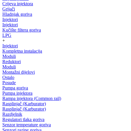
Crijeva injektora
Grijači
Hladnjak goriva
Injektori
Injektori
Kučište filtera goriva
LPG
+
Injektori
Kompletna instalacija
Moduli
Reduktori
Moduli
Montažni dijelovi
Ostalo
Posude
Pumpa goriva
Pumpa injektora
Rampa injektora (Common rail)
Rasplinjač (Karburator)
Rasplinjač (Karburator)
Razdjelnik
Regulatori tlaka goriva
Senzor temperature goriva
Senzori razine goriva