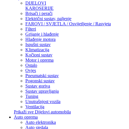
DIJELOVI
KAROSERIJE
Brisači i perači
Električni sustav, paljenje
FAROVI / SVJETLA / Osvijetljenje / Rasvjeta
Filteri
Grijanje i hlađenje
Hlađenje motora
Ispušni sustav
Klimatizacija
Kočioni sustav
Motor i oprema
Ostalo
Ovjes
Pneumatski sustav
Pogonski sustav
Sustav goriva
Sustav upravljanja
Tuning
Unutrašnjost vozila
Ventilacija
Prikaži sve Dijelovi automobila
Auto oprema
Auto elektronika
Auto sjedala