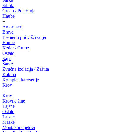
Šarke
Silniki
Greda / Pojačanje
Haube
+
Amortizeri
Brave
Elementi pričvršćivanja
Haube
Keder / Gume
Ostalo
Sajle
Šarke
Zvučna izolacija / Zaštita
Kabina
Kompleti karoserije
Krov
+
Krov
Krovne šine
Lajsne
Ostalo
Lajsne
Maske
Montažni dijelovi