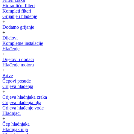
Filteri zraka
Hidraulični filteri
Kompleti filteri
Grijanje i hlađenje
+
Dodatno grijanje
+
Dijelovi
Kompletne instalacije
Hlađenje
+
Dijelovi i dodaci
Hlađenje motora
+
Brtve
Čepovi posude
Crijeva hlađenja
+
Crijeva hladnjaka zraka
Crijeva hlađenja ulja
Crijeva hlađenje vode
Hladnjaci
+
Čep hladnjaka
Hladnjak ulja