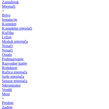
Zamašnjak
Mjenjači
+
Brtve
Instalacije
Kompleti
Kompletni mjenjači
Kučišta
Ležaji
Moduli mjenjača
Nosači
Nosači
Ostalo
Podmazivanje
Razvodne kutije
Reduktori
Ručica mjenjača
Sajle mjenjača
Senzor mjenjača
Sikronizator
Ventili
Most
+
Prednje
Zadnje