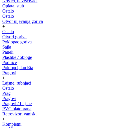
Nosači, učvrščivači
Oplata, stub
Ostalo
Ostalo
Otvor uljevanja goriva
+
Ostalo
Otvori goriva
Poklopac goriva
Sajla
Paneli
Plastike / obloge
Podnice
Poklopci, kućišta
Pragovi
+
Lajsne, rubnjaci
Ostalo
Prag
Pragovi
Pragovi / Lajsne
PVC blatobrana
Retrovizori vanjski
+
Kompletni