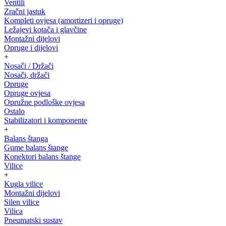
Ventili
Zračni jastuk
Kompleti ovjesa (amortizeri i opruge)
Ležajevi kotača i glavčine
Montažni dijelovi
Opruge i dijelovi
+
Nosači / Držači
Nosači, držači
Opruge
Opruge ovjesa
Opružne podloške ovjesa
Ostalo
Stabilizatori i komponente
+
Balans štanga
Gume balans štange
Konektori balans štange
Vilice
+
Kugla vilice
Montažni dijelovi
Silen vilice
Vilica
Pneumatski sustav