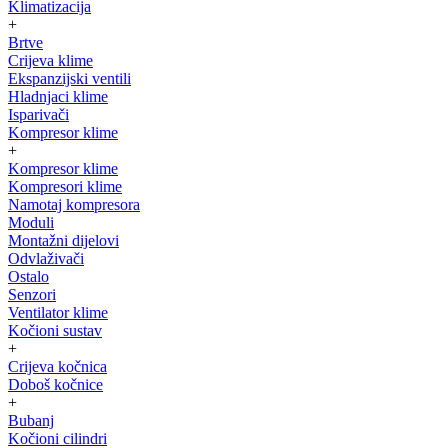
Klimatizacija
+
Brtve
Crijeva klime
Ekspanzijski ventili
Hladnjaci klime
Isparivači
Kompresor klime
+
Kompresor klime
Kompresori klime
Namotaj kompresora
Moduli
Montažni dijelovi
Odvlaživači
Ostalo
Senzori
Ventilator klime
Kočioni sustav
+
Crijeva kočnica
Doboš kočnice
+
Bubanj
Kočioni cilindri