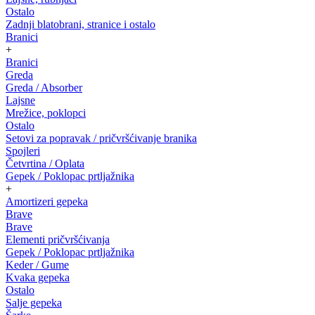
Ostalo
Zadnji blatobrani, stranice i ostalo
Branici
+
Branici
Greda
Greda / Absorber
Lajsne
Mrežice, poklopci
Ostalo
Setovi za popravak / pričvršćivanje branika
Spojleri
Četvrtina / Oplata
Gepek / Poklopac prtljažnika
+
Amortizeri gepeka
Brave
Brave
Elementi pričvršćivanja
Gepek / Poklopac prtljažnika
Keder / Gume
Kvaka gepeka
Ostalo
Salje gepeka