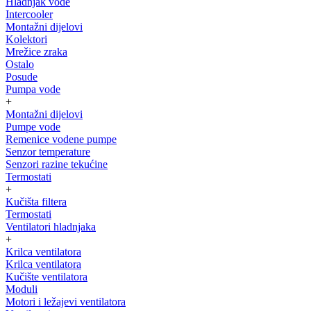
Hladnjak vode
Intercooler
Montažni dijelovi
Kolektori
Mrežice zraka
Ostalo
Posude
Pumpa vode
+
Montažni dijelovi
Pumpe vode
Remenice vodene pumpe
Senzor temperature
Senzori razine tekućine
Termostati
+
Kučišta filtera
Termostati
Ventilatori hladnjaka
+
Krilca ventilatora
Krilca ventilatora
Kučište ventilatora
Moduli
Motori i ležajevi ventilatora