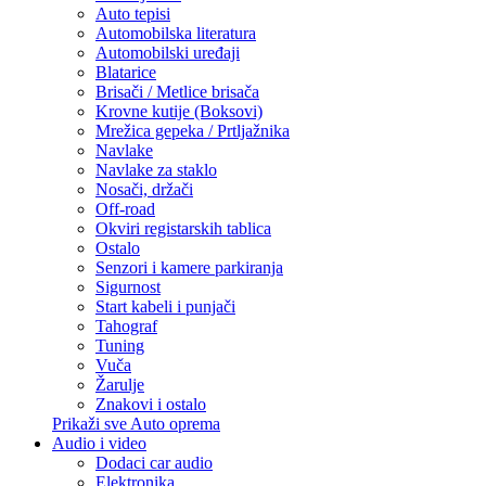
Auto tepisi
Automobilska literatura
Automobilski uređaji
Blatarice
Brisači / Metlice brisača
Krovne kutije (Boksovi)
Mrežica gepeka / Prtljažnika
Navlake
Navlake za staklo
Nosači, držači
Off-road
Okviri registarskih tablica
Ostalo
Senzori i kamere parkiranja
Sigurnost
Start kabeli i punjači
Tahograf
Tuning
Vuča
Žarulje
Znakovi i ostalo
Prikaži sve Auto oprema
Audio i video
Dodaci car audio
Elektronika