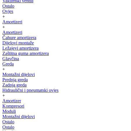
Vakumski ventili
Ostalo
Ovjes
+
Amortizeri
+
Amortizeri
Čahure amortizera
Dijelovi montaže
Ležajevi amortizera
Zaštitna guma amortizera
Glavčina
Greda
+
Montažni dijelovi
Prednja greda
Zadnja greda
Hidraulični i pneumatski ovjes
+
Amortizer
Kompresori
Moduli
Montažni dijelovi
Ostalo
Ostalo