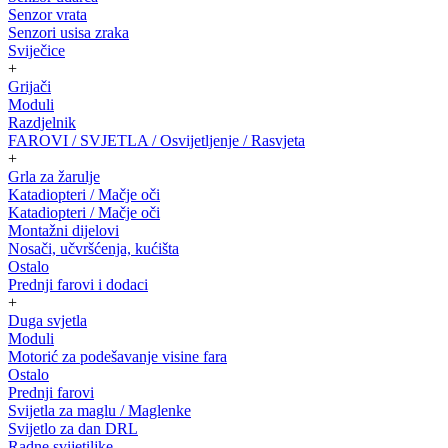
Senzor vrata
Senzori usisa zraka
Sviječice
+
Grijači
Moduli
Razdjelnik
FAROVI / SVJETLA / Osvijetljenje / Rasvjeta
+
Grla za žarulje
Katadiopteri / Mačje oči
Katadiopteri / Mačje oči
Montažni dijelovi
Nosači, učvršćenja, kućišta
Ostalo
Prednji farovi i dodaci
+
Duga svjetla
Moduli
Motorić za podešavanje visine fara
Ostalo
Prednji farovi
Svijetla za maglu / Maglenke
Svijetlo za dan DRL
Radne svijetiljke