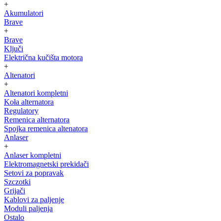
+
Akumulatori
Brave
+
Brave
Ključi
Električna kučišta motora
+
Altenatori
+
Altenatori kompletni
Koła alternatora
Regulatory
Remenica alternatora
Spojka remenica altenatora
Anlaser
+
Anlaser kompletni
Elektromagnetski prekidači
Setovi za popravak
Szczotki
Grijači
Kablovi za paljenje
Moduli paljenja
Ostalo