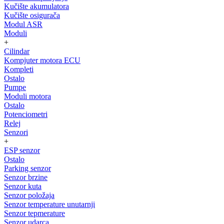
Kučište akumulatora
Kučište osigurača
Modul ASR
Moduli
+
Cilindar
Kompjuter motora ECU
Kompleti
Ostalo
Pumpe
Moduli motora
Ostalo
Potenciometri
Relej
Senzori
+
ESP senzor
Ostalo
Parking senzor
Senzor brzine
Senzor kuta
Senzor položaja
Senzor temperature unutarnji
Senzor tepmerature
Senzor udarca