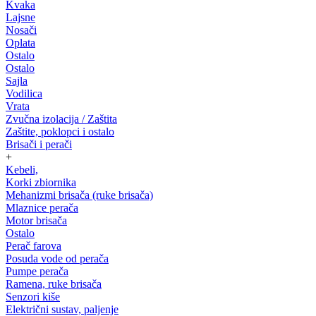
Kvaka
Lajsne
Nosači
Oplata
Ostalo
Ostalo
Sajla
Vodilica
Vrata
Zvučna izolacija / Zaštita
Zaštite, poklopci i ostalo
Brisači i perači
+
Kebeli,
Korki zbiornika
Mehanizmi brisača (ruke brisača)
Mlaznice perača
Motor brisača
Ostalo
Perač farova
Posuda vode od perača
Pumpe perača
Ramena, ruke brisača
Senzori kiše
Električni sustav, paljenje