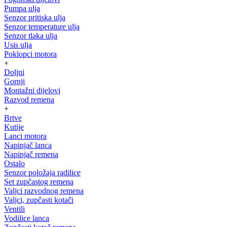
Pumpa ulja
Senzor pritiska ulja
Senzor temperature ulja
Senzor tlaka ulja
Usis ulja
Poklopci motora
+
Doljni
Gornji
Montažni dijelovi
Razvod remena
+
Brtve
Kutije
Lanci motora
Napinjač lanca
Napinjač remena
Ostalo
Senzor položaja radilice
Set zupčastog remena
Valjci razvodnog remena
Valjci, zupčasti kotači
Ventili
Vodilice lanca