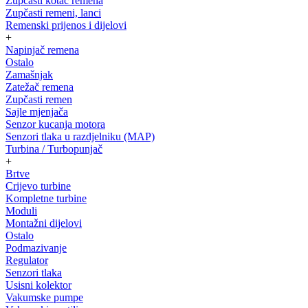
Zupčasti kotač remena
Zupčasti remeni, lanci
Remenski prijenos i dijelovi
+
Napinjač remena
Ostalo
Zamašnjak
Zatežač remena
Zupčasti remen
Sajle mjenjača
Senzor kucanja motora
Senzori tlaka u razdjelniku (MAP)
Turbina / Turbopunjač
+
Brtve
Crijevo turbine
Kompletne turbine
Moduli
Montažni dijelovi
Ostalo
Podmazivanje
Regulator
Senzori tlaka
Usisni kolektor
Vakumske pumpe