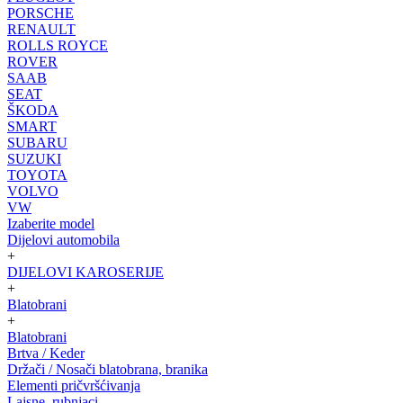
PORSCHE
RENAULT
ROLLS ROYCE
ROVER
SAAB
SEAT
ŠKODA
SMART
SUBARU
SUZUKI
TOYOTA
VOLVO
VW
Izaberite model
Dijelovi automobila
+
DIJELOVI KAROSERIJE
+
Blatobrani
+
Blatobrani
Brtva / Keder
Držači / Nosači blatobrana, branika
Elementi pričvršćivanja
Lajsne, rubnjaci