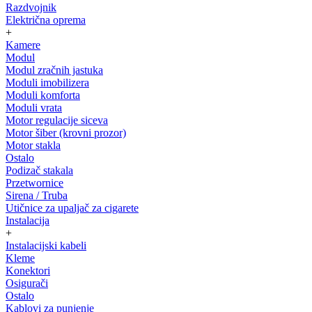
Razdvojnik
Električna oprema
+
Kamere
Modul
Modul zračnih jastuka
Moduli imobilizera
Moduli komforta
Moduli vrata
Motor regulacije siceva
Motor šiber (krovni prozor)
Motor stakla
Ostalo
Podizač stakala
Przetwornice
Sirena / Truba
Utičnice za upaljač za cigarete
Instalacija
+
Instalacijski kabeli
Kleme
Konektori
Osigurači
Ostalo
Kablovi za punjenje