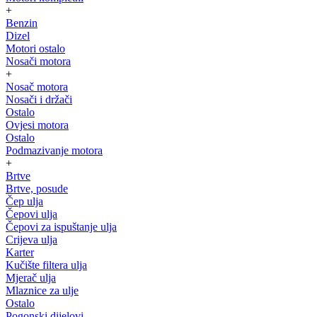
+
Benzin
Dizel
Motori ostalo
Nosači motora
+
Nosač motora
Nosači i držači
Ostalo
Ovjesi motora
Ostalo
Podmazivanje motora
+
Brtve
Brtve, posude
Čep ulja
Čepovi ulja
Čepovi za ispuštanje ulja
Crijeva ulja
Karter
Kučište filtera ulja
Mjerač ulja
Mlaznice za ulje
Ostalo
Pogonski dijelovi