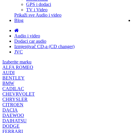
GPS i dodaci
TV i Video
Prikaži sve Audio i video
Blog
Audio i video
Dodaci car audio
Izmjenjivač CD-a (CD changer)
JVC
Izaberite marku
ALFA ROMEO
AUDI
BENTLEY
BMW
CADILAC
CHEVRVOLET
CHRYSLER
CITROEN
DACIA
DAEWOO
DAIHATSU
DODGE
FERRARI