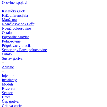
Osovine, spojevi
+
Kinetički zglob
Križ diferencijala
Manžetna
Nosač osovine / Ležaj
Nosač poluosovine
Ostalo
Pogonske osovine
Poluosovine
Prigušivać vibracija
Semering / Brtva poluosovine
Ostalo
Sustav goriva
+
AdBlue
+
Injektori
Instalacije
Moduli
Rezervar
Senzori
Brtve
Čep goriva
Crijeva goriva