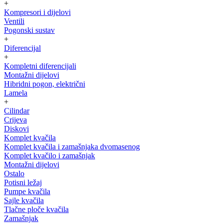
+
Kompresori i dijelovi
Ventili
Pogonski sustav
+
Diferencijal
+
Kompletni diferencijali
Montažni dijelovi
Hibridni pogon, električni
Lamela
+
Cilindar
Crijeva
Diskovi
Komplet kvačila
Komplet kvačila i zamašnjaka dvomasenog
Komplet kvačilo i zamašnjak
Montažni dijelovi
Ostalo
Potisni ležaj
Pumpe kvačila
Sajle kvačila
Tlačne ploče kvačila
Zamašnjak