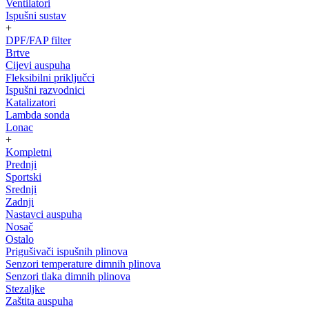
Ventilatori
Ispušni sustav
+
DPF/FAP filter
Brtve
Cijevi auspuha
Fleksibilni priključci
Ispušni razvodnici
Katalizatori
Lambda sonda
Lonac
+
Kompletni
Prednji
Sportski
Srednji
Zadnji
Nastavci auspuha
Nosač
Ostalo
Prigušivači ispušnih plinova
Senzori temperature dimnih plinova
Senzori tlaka dimnih plinova
Stezaljke
Zaštita auspuha