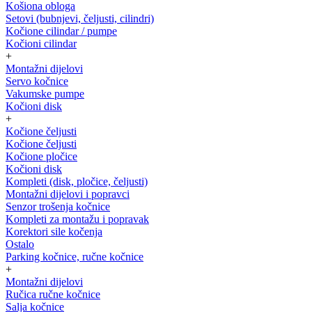
Košiona obloga
Setovi (bubnjevi, čeljusti, cilindri)
Kočione cilindar / pumpe
Kočioni cilindar
+
Montažni dijelovi
Servo kočnice
Vakumske pumpe
Kočioni disk
+
Kočione čeljusti
Kočione čeljusti
Kočione pločice
Kočioni disk
Kompleti (disk, pločice, čeljusti)
Montažni dijelovi i popravci
Senzor trošenja kočnice
Kompleti za montažu i popravak
Korektori sile kočenja
Ostalo
Parking kočnice, ručne kočnice
+
Montažni dijelovi
Ručica ručne kočnice
Salja kočnice