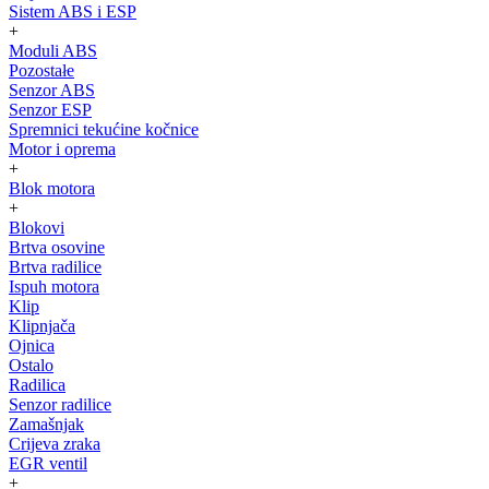
Sistem ABS i ESP
+
Moduli ABS
Pozostałe
Senzor ABS
Senzor ESP
Spremnici tekućine kočnice
Motor i oprema
+
Blok motora
+
Blokovi
Brtva osovine
Brtva radilice
Ispuh motora
Klip
Klipnjača
Ojnica
Ostalo
Radilica
Senzor radilice
Zamašnjak
Crijeva zraka
EGR ventil
+