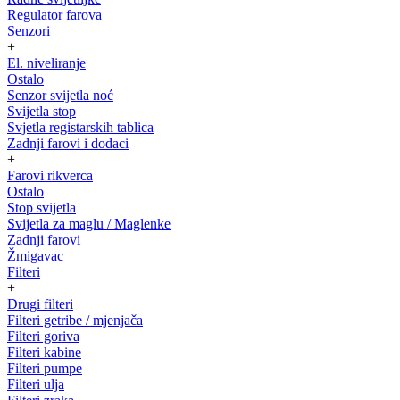
Regulator farova
Senzori
+
El. niveliranje
Ostalo
Senzor svijetla noć
Svijetla stop
Svjetla registarskih tablica
Zadnji farovi i dodaci
+
Farovi rikverca
Ostalo
Stop svijetla
Svijetla za maglu / Maglenke
Zadnji farovi
Žmigavac
Filteri
+
Drugi filteri
Filteri getribe / mjenjača
Filteri goriva
Filteri kabine
Filteri pumpe
Filteri ulja