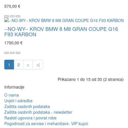
570,00 €
--NO-WY-- KROV BMW 8 M8 GRAN COUPE G16
F93 KARBON
1700,00 €
1
2
>
>|
Prikazano 1 do 15 od 30 (2 stranica)
Informacije
O nama
Uvjeti i odredbe
Zaštita osobnih podataka
Zaštita osobnih podataka - newsletter
Raskid ugovora i povrat robe
Pogodnosti za servise i mehaničare- VIP kupci