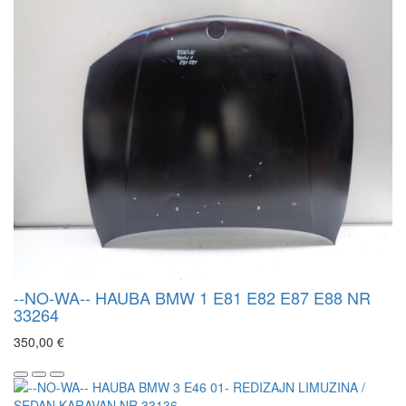
--NO-WA-- HAUBA BMW 1 E81 E82 E87 E88 NR
33264
350,00 €