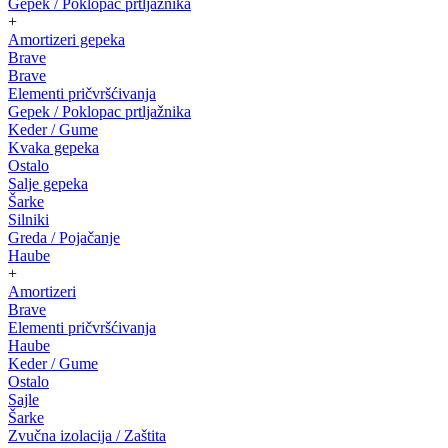
Gepek / Poklopac prtljažnika
+
Amortizeri gepeka
Brave
Brave
Elementi pričvršćivanja
Gepek / Poklopac prtljažnika
Keder / Gume
Kvaka gepeka
Ostalo
Salje gepeka
Šarke
Silniki
Greda / Pojačanje
Haube
+
Amortizeri
Brave
Elementi pričvršćivanja
Haube
Keder / Gume
Ostalo
Sajle
Šarke
Zvučna izolacija / Zaštita