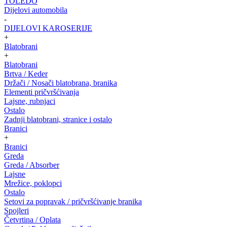
TOLEDO
Dijelovi automobila
-
DIJELOVI KAROSERIJE
+
Blatobrani
+
Blatobrani
Brtva / Keder
Držači / Nosači blatobrana, branika
Elementi pričvršćivanja
Lajsne, rubnjaci
Ostalo
Zadnji blatobrani, stranice i ostalo
Branici
+
Branici
Greda
Greda / Absorber
Lajsne
Mrežice, poklopci
Ostalo
Setovi za popravak / pričvršćivanje branika
Spojleri
Četvrtina / Oplata