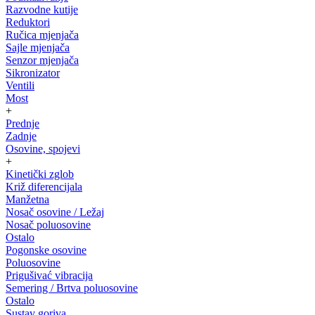
Razvodne kutije
Reduktori
Ručica mjenjača
Sajle mjenjača
Senzor mjenjača
Sikronizator
Ventili
Most
+
Prednje
Zadnje
Osovine, spojevi
+
Kinetički zglob
Križ diferencijala
Manžetna
Nosač osovine / Ležaj
Nosač poluosovine
Ostalo
Pogonske osovine
Poluosovine
Prigušivać vibracija
Semering / Brtva poluosovine
Ostalo
Sustav goriva