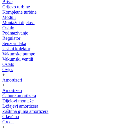
Brtve
Crijevo turbine
Kompletne turbine
Moduli
Montažni dijelovi
Ostalo
Podmazivanje
Regulator
Senzori tlaka
Usisni kolektor
Vakumske pumpe
Vakumski ventili
Ostalo
Ovjes
+
Amortizeri
+
Amortizeri
Čahure amortizera
Dijelovi montaže
Ležajevi amortizera
Zaštitna guma amortizera
Glavčina
Greda
+