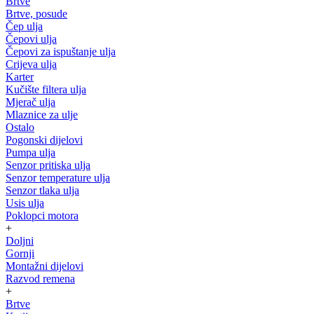
Brtve
Brtve, posude
Čep ulja
Čepovi ulja
Čepovi za ispuštanje ulja
Crijeva ulja
Karter
Kučište filtera ulja
Mjerač ulja
Mlaznice za ulje
Ostalo
Pogonski dijelovi
Pumpa ulja
Senzor pritiska ulja
Senzor temperature ulja
Senzor tlaka ulja
Usis ulja
Poklopci motora
+
Doljni
Gornji
Montažni dijelovi
Razvod remena
+
Brtve