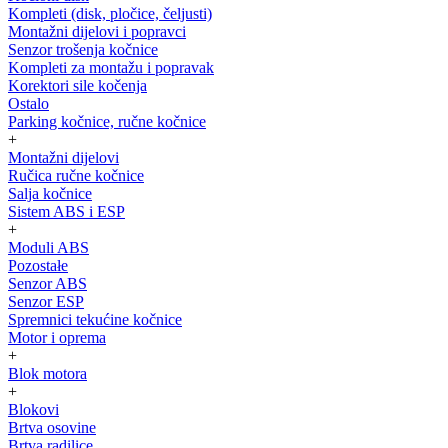
Kompleti (disk, pločice, čeljusti)
Montažni dijelovi i popravci
Senzor trošenja kočnice
Kompleti za montažu i popravak
Korektori sile kočenja
Ostalo
Parking kočnice, ručne kočnice
+
Montažni dijelovi
Ručica ručne kočnice
Salja kočnice
Sistem ABS i ESP
+
Moduli ABS
Pozostałe
Senzor ABS
Senzor ESP
Spremnici tekućine kočnice
Motor i oprema
+
Blok motora
+
Blokovi
Brtva osovine
Brtva radilice