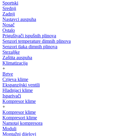
Sportski
Srednji
Zadnji
Nastavci auspuha
Nosač
Ostalo
Prigušivači ispušnih plinova
Senzori temperature dimnih plinova
Senzori tlaka dimnih plinova
Stezaljke
Zaštita auspuha
Klimatizacija
+
Brtve
Crijeva klime
Ekspanzijski ventili
Hladnjaci klime
Isparivači
Kompresor klime
+
Kompresor klime
Kompresori klime
Namotaj kompresora
Moduli
Montažni dijelovi