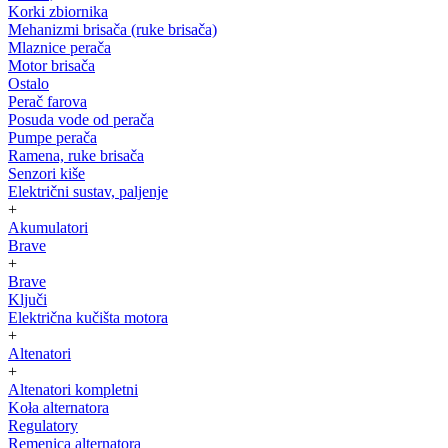
Korki zbiornika
Mehanizmi brisača (ruke brisača)
Mlaznice perača
Motor brisača
Ostalo
Perač farova
Posuda vode od perača
Pumpe perača
Ramena, ruke brisača
Senzori kiše
Električni sustav, paljenje
+
Akumulatori
Brave
+
Brave
Ključi
Električna kučišta motora
+
Altenatori
+
Altenatori kompletni
Koła alternatora
Regulatory
Remenica alternatora