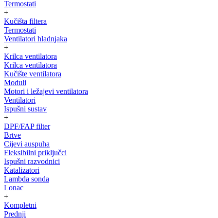
Termostati
+
Kučišta filtera
Termostati
Ventilatori hladnjaka
+
Krilca ventilatora
Krilca ventilatora
Kučište ventilatora
Moduli
Motori i ležajevi ventilatora
Ventilatori
Ispušni sustav
+
DPF/FAP filter
Brtve
Cijevi auspuha
Fleksibilni priključci
Ispušni razvodnici
Katalizatori
Lambda sonda
Lonac
+
Kompletni
Prednji