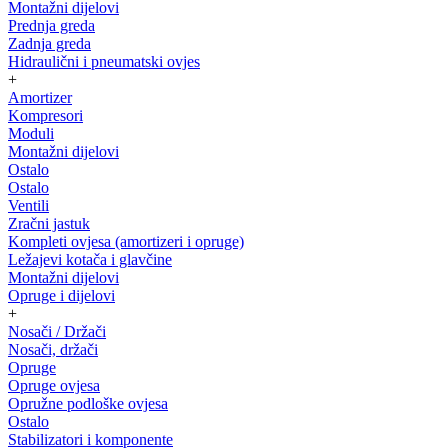
Montažni dijelovi
Prednja greda
Zadnja greda
Hidraulični i pneumatski ovjes
+
Amortizer
Kompresori
Moduli
Montažni dijelovi
Ostalo
Ostalo
Ventili
Zračni jastuk
Kompleti ovjesa (amortizeri i opruge)
Ležajevi kotača i glavčine
Montažni dijelovi
Opruge i dijelovi
+
Nosači / Držači
Nosači, držači
Opruge
Opruge ovjesa
Opružne podloške ovjesa
Ostalo
Stabilizatori i komponente