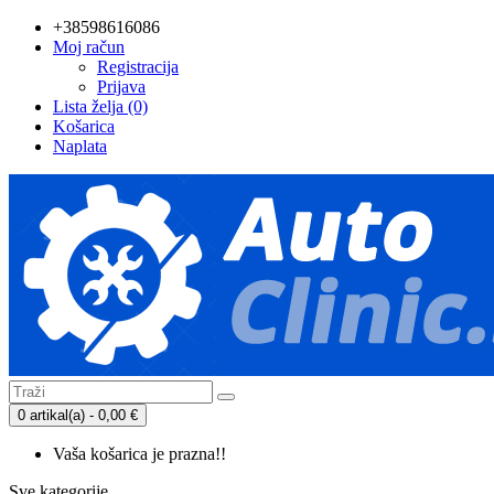
+38598616086
Moj račun
Registracija
Prijava
Lista želja (0)
Košarica
Naplata
0 artikal(a) - 0,00 €
Vaša košarica je prazna!!
Sve kategorije