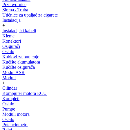
Przetwornice
Sirena / Truba
Utičnice za upaljač za cigarete
Instalacija
+
Instalacijski kabeli
Kleme
Konektori
Osigurači
Ostalo
Kablovi za punjenje
Kučište akumulatora
Kučište osigurača
Modul ASR
Moduli
+
Cilindar
Kompjuter motora ECU
Kompleti
Ostalo
Pumpe
Moduli motora
Ostalo
Potenciometri
Relej