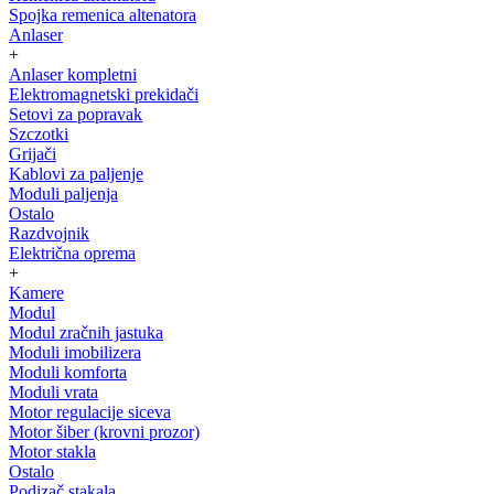
Spojka remenica altenatora
Anlaser
+
Anlaser kompletni
Elektromagnetski prekidači
Setovi za popravak
Szczotki
Grijači
Kablovi za paljenje
Moduli paljenja
Ostalo
Razdvojnik
Električna oprema
+
Kamere
Modul
Modul zračnih jastuka
Moduli imobilizera
Moduli komforta
Moduli vrata
Motor regulacije siceva
Motor šiber (krovni prozor)
Motor stakla
Ostalo
Podizač stakala