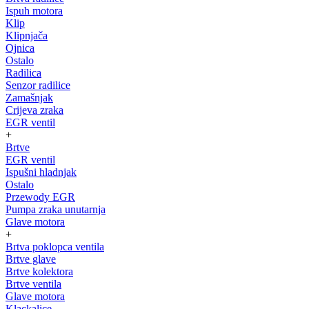
Ispuh motora
Klip
Klipnjača
Ojnica
Ostalo
Radilica
Senzor radilice
Zamašnjak
Crijeva zraka
EGR ventil
+
Brtve
EGR ventil
Ispušni hladnjak
Ostalo
Przewody EGR
Pumpa zraka unutarnja
Glave motora
+
Brtva poklopca ventila
Brtve glave
Brtve kolektora
Brtve ventila
Glave motora
Klackalice