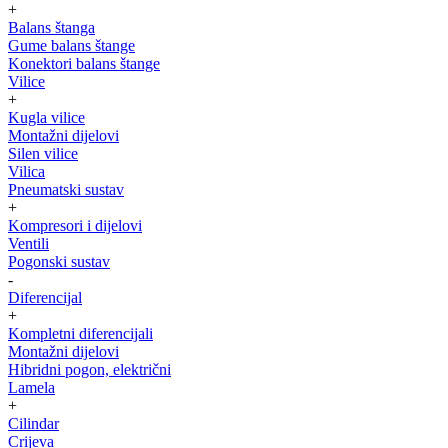
+
Balans štanga
Gume balans štange
Konektori balans štange
Vilice
+
Kugla vilice
Montažni dijelovi
Silen vilice
Vilica
Pneumatski sustav
+
Kompresori i dijelovi
Ventili
Pogonski sustav
-
Diferencijal
+
Kompletni diferencijali
Montažni dijelovi
Hibridni pogon, električni
Lamela
+
Cilindar
Crijeva