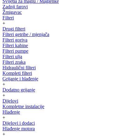
Svijetla za maglu / Maglenke
Zadnji farovi
Žmigavac
Filteri
+
Drugi filteri
Filteri getribe / mjenjača
Filteri goriva
Filteri kabine
Filteri pumpe
Filteri ulja
Filteri zraka
Hidraulični filteri
Kompleti filteri
Grijanje i hlađenje
+
Dodatno grijanje
+
Dijelovi
Kompletne instalacije
Hlađenje
+
Dijelovi i dodaci
Hlađenje motora
+