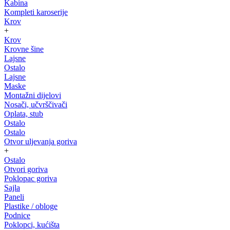
Kabina
Kompleti karoserije
Krov
+
Krov
Krovne šine
Lajsne
Ostalo
Lajsne
Maske
Montažni dijelovi
Nosači, učvrščivači
Oplata, stub
Ostalo
Ostalo
Otvor uljevanja goriva
+
Ostalo
Otvori goriva
Poklopac goriva
Sajla
Paneli
Plastike / obloge
Podnice
Poklopci, kućišta