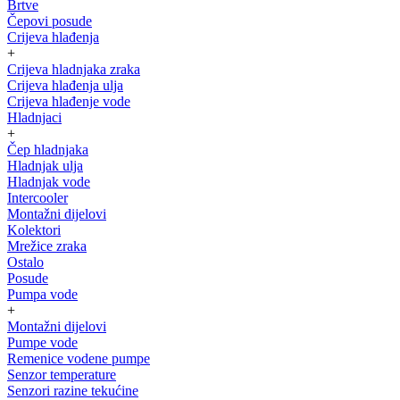
Brtve
Čepovi posude
Crijeva hlađenja
+
Crijeva hladnjaka zraka
Crijeva hlađenja ulja
Crijeva hlađenje vode
Hladnjaci
+
Čep hladnjaka
Hladnjak ulja
Hladnjak vode
Intercooler
Montažni dijelovi
Kolektori
Mrežice zraka
Ostalo
Posude
Pumpa vode
+
Montažni dijelovi
Pumpe vode
Remenice vodene pumpe
Senzor temperature
Senzori razine tekućine