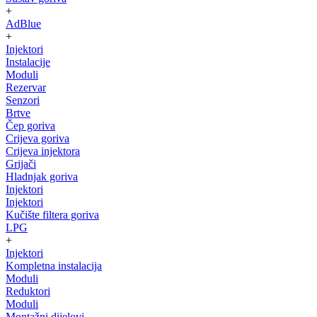
+
AdBlue
+
Injektori
Instalacije
Moduli
Rezervar
Senzori
Brtve
Čep goriva
Crijeva goriva
Crijeva injektora
Grijači
Hladnjak goriva
Injektori
Injektori
Kučište filtera goriva
LPG
+
Injektori
Kompletna instalacija
Moduli
Reduktori
Moduli
Montažni dijelovi