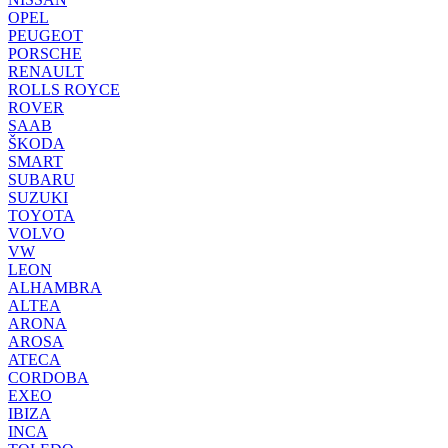
OPEL
PEUGEOT
PORSCHE
RENAULT
ROLLS ROYCE
ROVER
SAAB
ŠKODA
SMART
SUBARU
SUZUKI
TOYOTA
VOLVO
VW
LEON
ALHAMBRA
ALTEA
ARONA
AROSA
ATECA
CORDOBA
EXEO
IBIZA
INCA