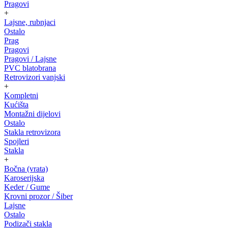
Pragovi
+
Lajsne, rubnjaci
Ostalo
Prag
Pragovi
Pragovi / Lajsne
PVC blatobrana
Retrovizori vanjski
+
Kompletni
Kućišta
Montažni dijelovi
Ostalo
Stakla retrovizora
Spojleri
Stakla
+
Bočna (vrata)
Karoserijska
Keder / Gume
Krovni prozor / Šiber
Lajsne
Ostalo
Podizači stakla