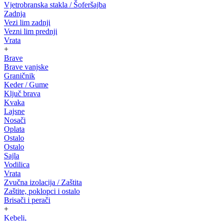
Vjetrobranska stakla / Šoferšajba
Zadnja
Vezi lim zadnji
Vezni lim prednji
Vrata
+
Brave
Brave vanjske
Graničnik
Keder / Gume
Ključ brava
Kvaka
Lajsne
Nosači
Oplata
Ostalo
Ostalo
Sajla
Vodilica
Vrata
Zvučna izolacija / Zaštita
Zaštite, poklopci i ostalo
Brisači i perači
+
Kebeli,