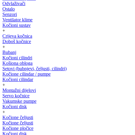
Odvlaživači
Ostalo
Senzori
Ventilator klime
Kočioni sustav
+
Crijeva kočnica
Doboš kočnice
+
Bubanj
Kočioni cilindri
Košiona obloga
Setovi (bubnjevi, čeljusti, cilindri)
Kočione cilindar / pumpe
Kočioni cilindar
+
Montažni dijelovi
Servo kočnice
Vakumske pumpe
Kočioni disk
+
Kočione čeljusti
Kočione čeljusti
Kočione pločice
Kočioni disk