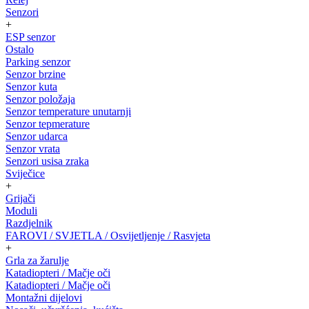
Senzori
+
ESP senzor
Ostalo
Parking senzor
Senzor brzine
Senzor kuta
Senzor položaja
Senzor temperature unutarnji
Senzor tepmerature
Senzor udarca
Senzor vrata
Senzori usisa zraka
Sviječice
+
Grijači
Moduli
Razdjelnik
FAROVI / SVJETLA / Osvijetljenje / Rasvjeta
+
Grla za žarulje
Katadiopteri / Mačje oči
Katadiopteri / Mačje oči
Montažni dijelovi