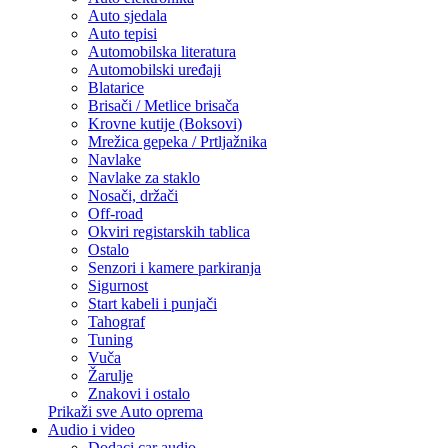
Auto sjedala
Auto tepisi
Automobilska literatura
Automobilski uređaji
Blatarice
Brisači / Metlice brisača
Krovne kutije (Boksovi)
Mrežica gepeka / Prtljažnika
Navlake
Navlake za staklo
Nosači, držači
Off-road
Okviri registarskih tablica
Ostalo
Senzori i kamere parkiranja
Sigurnost
Start kabeli i punjači
Tahograf
Tuning
Vuča
Žarulje
Znakovi i ostalo
Prikaži sve Auto oprema
Audio i video
Dodaci car audio