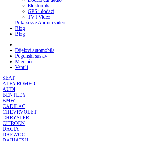
Elektronika
GPS i dodaci
TV i Video
Prikaži sve Audio i video
Blog
Blog
Dijelovi automobila
Pogonski sustav
Mjenjači
Ventili
SEAT
ALFA ROMEO
AUDI
BENTLEY
BMW
CADILAC
CHEVRVOLET
CHRYSLER
CITROEN
DACIA
DAEWOO
DAIHATSU