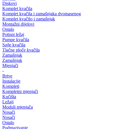
Diskovi
Komplet kvačila
Komplet kvačila i zamašnjaka dvomasenog
Komplet kvačilo i zamašnjak
Montažni dijelovi
Ostalo
Potisni ležaj
Pumpe kvačila
Sajle kvačila
Tlačne ploče kvačila
Zamašnjak
Zamašnjak
Mjenjači
-
Brtve
Instalacije
Kompleti
Kompletni mjenjači
Kučišta
Ležaji
Moduli mjenjača
Nosači
Nosači
Ostalo
Podmazivanje