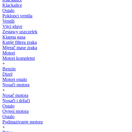
Klackalice
Ostalo
Poklopci ventila
Ventili
Vijci glave
Zestawy uszczelek
Klapna gasa
Kutije filtera zraka
Mjerač mase zraka
Motori
Motori kompletni
+
Benzin
Dizel
Motori ostalo
Nosači motora
+
Nosač motora
Nosači i držači
Ostalo
Ovjesi motora
Ostalo
Podmazivanje motora
+