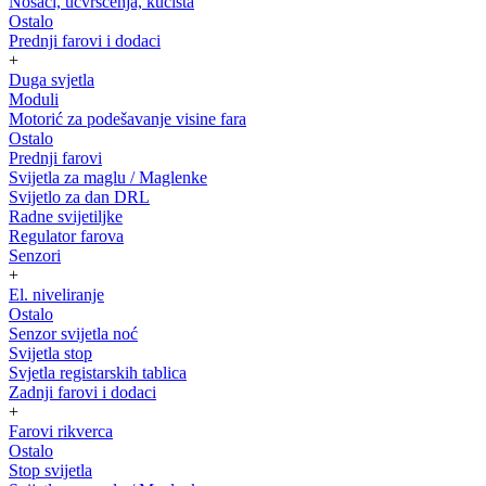
Nosači, učvršćenja, kućišta
Ostalo
Prednji farovi i dodaci
+
Duga svjetla
Moduli
Motorić za podešavanje visine fara
Ostalo
Prednji farovi
Svijetla za maglu / Maglenke
Svijetlo za dan DRL
Radne svijetiljke
Regulator farova
Senzori
+
El. niveliranje
Ostalo
Senzor svijetla noć
Svijetla stop
Svjetla registarskih tablica
Zadnji farovi i dodaci
+
Farovi rikverca
Ostalo
Stop svijetla