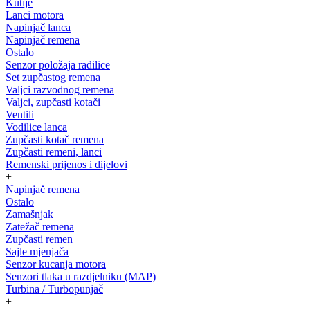
Kutije
Lanci motora
Napinjač lanca
Napinjač remena
Ostalo
Senzor položaja radilice
Set zupčastog remena
Valjci razvodnog remena
Valjci, zupčasti kotači
Ventili
Vodilice lanca
Zupčasti kotač remena
Zupčasti remeni, lanci
Remenski prijenos i dijelovi
+
Napinjač remena
Ostalo
Zamašnjak
Zatežač remena
Zupčasti remen
Sajle mjenjača
Senzor kucanja motora
Senzori tlaka u razdjelniku (MAP)
Turbina / Turbopunjač
+