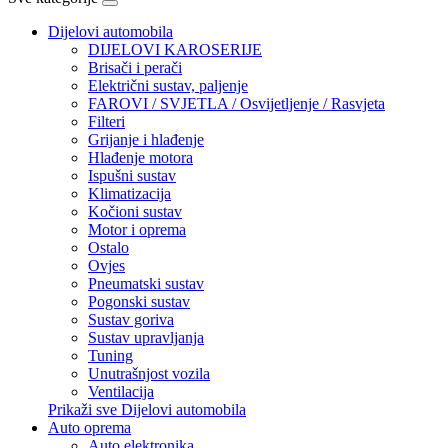
Dijelovi automobila
DIJELOVI KAROSERIJE
Brisači i perači
Električni sustav, paljenje
FAROVI / SVJETLA / Osvijetljenje / Rasvjeta
Filteri
Grijanje i hlađenje
Hlađenje motora
Ispušni sustav
Klimatizacija
Kočioni sustav
Motor i oprema
Ostalo
Ovjes
Pneumatski sustav
Pogonski sustav
Sustav goriva
Sustav upravljanja
Tuning
Unutrašnjost vozila
Ventilacija
Prikaži sve Dijelovi automobila
Auto oprema
Auto elektronika