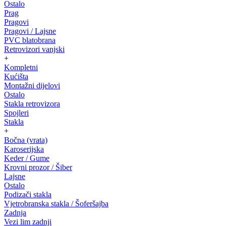
Ostalo
Prag
Pragovi
Pragovi / Lajsne
PVC blatobrana
Retrovizori vanjski
+
Kompletni
Kućišta
Montažni dijelovi
Ostalo
Stakla retrovizora
Spojleri
Stakla
+
Bočna (vrata)
Karoserijska
Keder / Gume
Krovni prozor / Šiber
Lajsne
Ostalo
Podizači stakla
Vjetrobranska stakla / Šoferšajba
Zadnja
Vezi lim zadnji