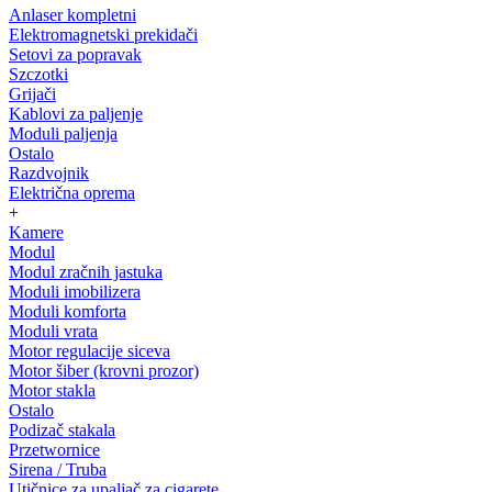
Anlaser kompletni
Elektromagnetski prekidači
Setovi za popravak
Szczotki
Grijači
Kablovi za paljenje
Moduli paljenja
Ostalo
Razdvojnik
Električna oprema
+
Kamere
Modul
Modul zračnih jastuka
Moduli imobilizera
Moduli komforta
Moduli vrata
Motor regulacije siceva
Motor šiber (krovni prozor)
Motor stakla
Ostalo
Podizač stakala
Przetwornice
Sirena / Truba
Utičnice za upaljač za cigarete