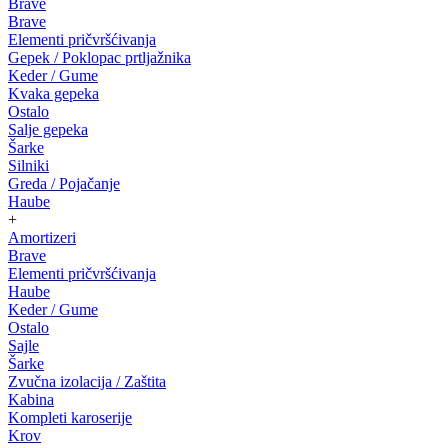
Brave
Brave
Elementi pričvršćivanja
Gepek / Poklopac prtljažnika
Keder / Gume
Kvaka gepeka
Ostalo
Salje gepeka
Šarke
Silniki
Greda / Pojačanje
Haube
+
Amortizeri
Brave
Elementi pričvršćivanja
Haube
Keder / Gume
Ostalo
Sajle
Šarke
Zvučna izolacija / Zaštita
Kabina
Kompleti karoserije
Krov