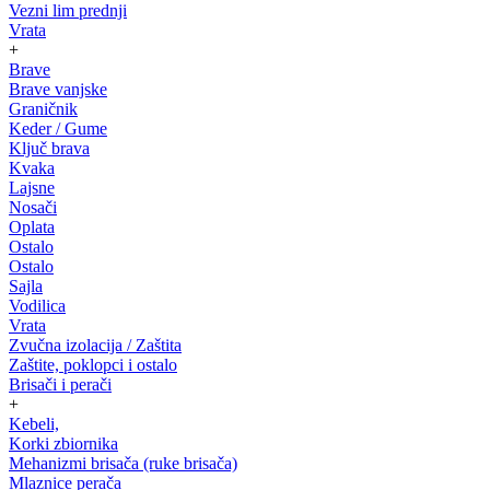
Vezni lim prednji
Vrata
+
Brave
Brave vanjske
Graničnik
Keder / Gume
Ključ brava
Kvaka
Lajsne
Nosači
Oplata
Ostalo
Ostalo
Sajla
Vodilica
Vrata
Zvučna izolacija / Zaštita
Zaštite, poklopci i ostalo
Brisači i perači
+
Kebeli,
Korki zbiornika
Mehanizmi brisača (ruke brisača)
Mlaznice perača