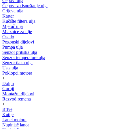
Čepovi ulja
Čepovi za ispuštanje ulja
Crijeva ulja
Karter
Kučište filtera ulja
Mjerač ulja
Mlaznice za ulje
Ostalo
Pogonski dijelovi
Pumpa ulja
Senzor pritiska ulja
Senzor temperature ulja
Senzor tlaka ulja
Usis ulja
Poklopci motora
+
Doljni
Gornji
Montažni dijelovi
Razvod remena
+
Brtve
Kutije
Lanci motora
Napinjač lanca