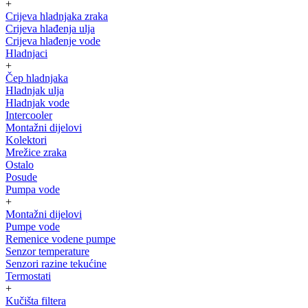
+
Crijeva hladnjaka zraka
Crijeva hlađenja ulja
Crijeva hlađenje vode
Hladnjaci
+
Čep hladnjaka
Hladnjak ulja
Hladnjak vode
Intercooler
Montažni dijelovi
Kolektori
Mrežice zraka
Ostalo
Posude
Pumpa vode
+
Montažni dijelovi
Pumpe vode
Remenice vodene pumpe
Senzor temperature
Senzori razine tekućine
Termostati
+
Kučišta filtera