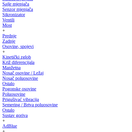
Sajle mjenjača
Senzor mjenjača
Sikronizator
Ventili
Most
+
Prednje
Zadnje
Osovine, spojevi
+
Kinetički zglob
Križ diferencijala
Manžetna
Nosač osovine / Ležaj
Nosač poluosovine
Ostalo
Pogonske osovine
Poluosovine
Prigušivać vibracija
Semering / Brtva poluosovine
Ostalo
Sustav goriva
+
AdBlue
+