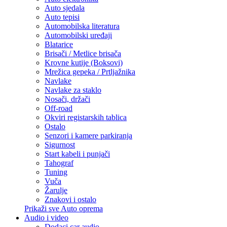
Auto sjedala
Auto tepisi
Automobilska literatura
Automobilski uređaji
Blatarice
Brisači / Metlice brisača
Krovne kutije (Boksovi)
Mrežica gepeka / Prtljažnika
Navlake
Navlake za staklo
Nosači, držači
Off-road
Okviri registarskih tablica
Ostalo
Senzori i kamere parkiranja
Sigurnost
Start kabeli i punjači
Tahograf
Tuning
Vuča
Žarulje
Znakovi i ostalo
Prikaži sve Auto oprema
Audio i video
Dodaci car audio