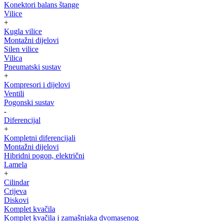
Konektori balans štange
Vilice
+
Kugla vilice
Montažni dijelovi
Silen vilice
Vilica
Pneumatski sustav
+
Kompresori i dijelovi
Ventili
Pogonski sustav
-
Diferencijal
+
Kompletni diferencijali
Montažni dijelovi
Hibridni pogon, električni
Lamela
+
Cilindar
Crijeva
Diskovi
Komplet kvačila
Komplet kvačila i zamašnjaka dvomasenog