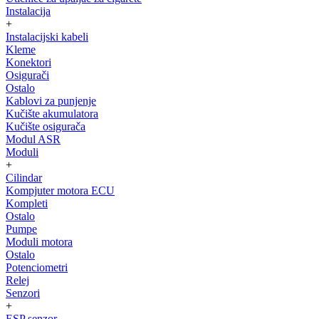
Instalacija
+
Instalacijski kabeli
Kleme
Konektori
Osigurači
Ostalo
Kablovi za punjenje
Kučište akumulatora
Kučište osigurača
Modul ASR
Moduli
+
Cilindar
Kompjuter motora ECU
Kompleti
Ostalo
Pumpe
Moduli motora
Ostalo
Potenciometri
Relej
Senzori
+
ESP senzor