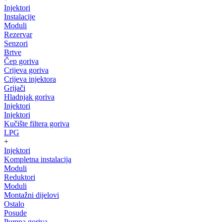
Injektori
Instalacije
Moduli
Rezervar
Senzori
Brtve
Čep goriva
Crijeva goriva
Crijeva injektora
Grijači
Hladnjak goriva
Injektori
Injektori
Kučište filtera goriva
LPG
+
Injektori
Kompletna instalacija
Moduli
Reduktori
Moduli
Montažni dijelovi
Ostalo
Posude
Pumpa goriva