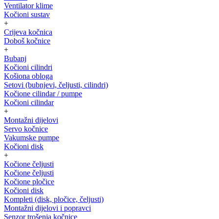
Ventilator klime
Kočioni sustav
+
Crijeva kočnica
Doboš kočnice
+
Bubanj
Kočioni cilindri
Košiona obloga
Setovi (bubnjevi, čeljusti, cilindri)
Kočione cilindar / pumpe
Kočioni cilindar
+
Montažni dijelovi
Servo kočnice
Vakumske pumpe
Kočioni disk
+
Kočione čeljusti
Kočione čeljusti
Kočione pločice
Kočioni disk
Kompleti (disk, pločice, čeljusti)
Montažni dijelovi i popravci
Senzor trošenja kočnice