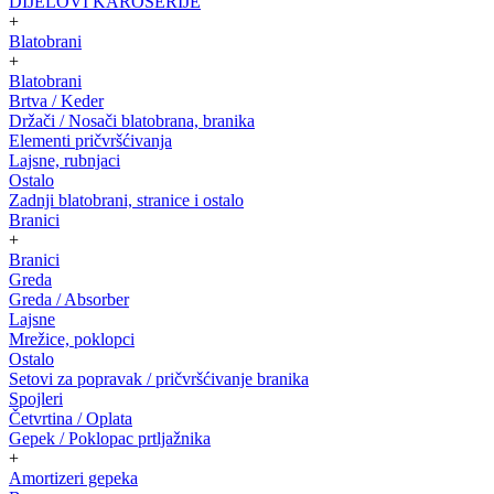
DIJELOVI KAROSERIJE
+
Blatobrani
+
Blatobrani
Brtva / Keder
Držači / Nosači blatobrana, branika
Elementi pričvršćivanja
Lajsne, rubnjaci
Ostalo
Zadnji blatobrani, stranice i ostalo
Branici
+
Branici
Greda
Greda / Absorber
Lajsne
Mrežice, poklopci
Ostalo
Setovi za popravak / pričvršćivanje branika
Spojleri
Četvrtina / Oplata
Gepek / Poklopac prtljažnika
+
Amortizeri gepeka