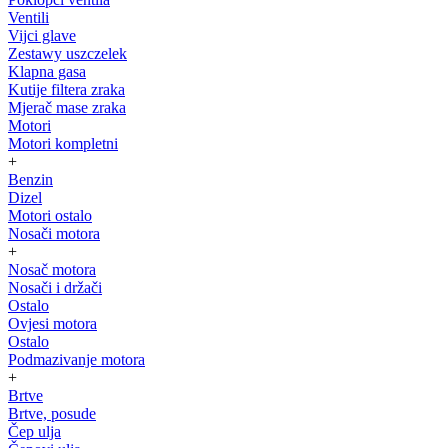
Ventili
Vijci glave
Zestawy uszczelek
Klapna gasa
Kutije filtera zraka
Mjerač mase zraka
Motori
Motori kompletni
+
Benzin
Dizel
Motori ostalo
Nosači motora
+
Nosač motora
Nosači i držači
Ostalo
Ovjesi motora
Ostalo
Podmazivanje motora
+
Brtve
Brtve, posude
Čep ulja