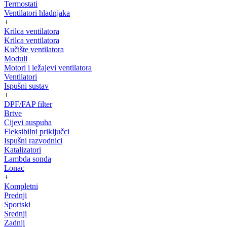
Termostati
Ventilatori hladnjaka
+
Krilca ventilatora
Krilca ventilatora
Kučište ventilatora
Moduli
Motori i ležajevi ventilatora
Ventilatori
Ispušni sustav
+
DPF/FAP filter
Brtve
Cijevi auspuha
Fleksibilni priključci
Ispušni razvodnici
Katalizatori
Lambda sonda
Lonac
+
Kompletni
Prednji
Sportski
Srednji
Zadnji