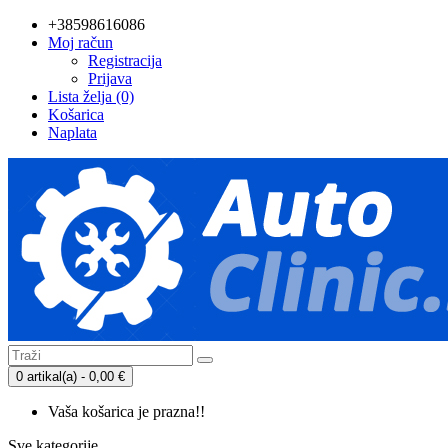
+38598616086
Moj račun
Registracija
Prijava
Lista želja (0)
Košarica
Naplata
0 artikal(a) - 0,00 €
Vaša košarica je prazna!!
Sve kategorije