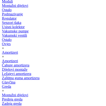
Moduli
Montažni dijelovi
Ostalo
Podmazivanje
Regulator
Senzori tlaka
Usisni kolektor
Vakumske pumpe
Vakumski ventili
Ostalo
Ovjes
+
Amortizeri
+
Amortizeri
Čahure amortizera
Dijelovi montaže
Ležajevi amortizera
Zaštitna guma amortizera
Glavčina
Greda
+
Montažni dijelovi
Prednja greda
Zadnja greda