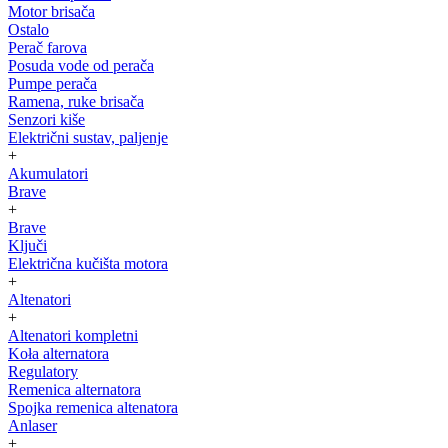
Motor brisača
Ostalo
Perač farova
Posuda vode od perača
Pumpe perača
Ramena, ruke brisača
Senzori kiše
Električni sustav, paljenje
+
Akumulatori
Brave
+
Brave
Ključi
Električna kučišta motora
+
Altenatori
+
Altenatori kompletni
Koła alternatora
Regulatory
Remenica alternatora
Spojka remenica altenatora
Anlaser
+