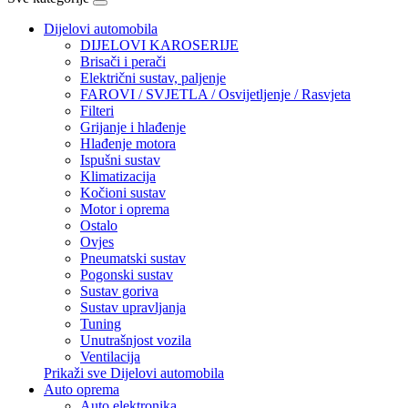
Dijelovi automobila
DIJELOVI KAROSERIJE
Brisači i perači
Električni sustav, paljenje
FAROVI / SVJETLA / Osvijetljenje / Rasvjeta
Filteri
Grijanje i hlađenje
Hlađenje motora
Ispušni sustav
Klimatizacija
Kočioni sustav
Motor i oprema
Ostalo
Ovjes
Pneumatski sustav
Pogonski sustav
Sustav goriva
Sustav upravljanja
Tuning
Unutrašnjost vozila
Ventilacija
Prikaži sve Dijelovi automobila
Auto oprema
Auto elektronika