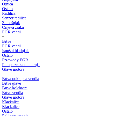
Ojnica
Ostalo
Radilica
Senzor radilice
Zamašnjak
Crijeva zraka
EGR ventil
+
Brtve
EGR ventil
Ispušni hladnjak
Ostalo
Przewody EGR
Pumpa zraka unutarnja
Glave motora
+
Brtva poklopca ventila
Brtve glave
Brtve kolektora
Brtve ventila
Glave motora
Klackalice
Klackalice
Ostalo
Poklopci ventila