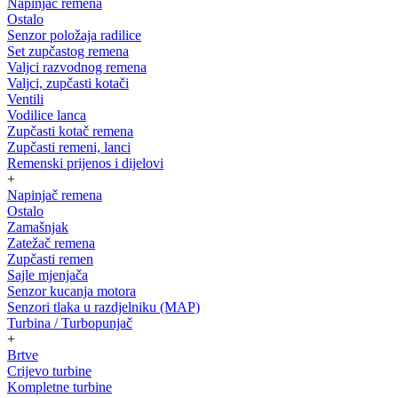
Napinjač remena
Ostalo
Senzor položaja radilice
Set zupčastog remena
Valjci razvodnog remena
Valjci, zupčasti kotači
Ventili
Vodilice lanca
Zupčasti kotač remena
Zupčasti remeni, lanci
Remenski prijenos i dijelovi
+
Napinjač remena
Ostalo
Zamašnjak
Zatežač remena
Zupčasti remen
Sajle mjenjača
Senzor kucanja motora
Senzori tlaka u razdjelniku (MAP)
Turbina / Turbopunjač
+
Brtve
Crijevo turbine
Kompletne turbine