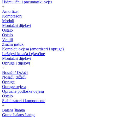
Hidraulični i pneumatski ovjes
+
Amortizer
Kompresori
Moduli
Montažni dijelovi
Ostalo
Ostalo
Ventili
Zračni jastuk
Kompleti ovjesa (amortizeri i opruge)
Ležajevi kotača i glavčine
Montažni dijelovi
Opruge i dijelovi
+
Nosači / Držači
Nosači, držači
Opruge
Opruge ovjesa
Opružne podloške ovjesa
Ostalo
Stabilizatori i komponente
+
Balans štanga
Gume balans štange