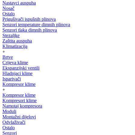
Nastavci auspuha
Nosač
Ostalo
Prigušivači ispušnih plinova
Senzori temperature dimnih plinova
Senzori tlaka dimnih plinova
Stezaljke
Zaštita auspuha
Klimatizacija
+
Brtve
Crijeva klime
Ekspanzijski ventili
Hladnjaci klime
Isparivači
Kompresor klime
+
Kompresor klime
Kompresori klime
Namotaj kompresora
Moduli
Montažni dijelovi
Odvlaživači
Ostalo
Senzori