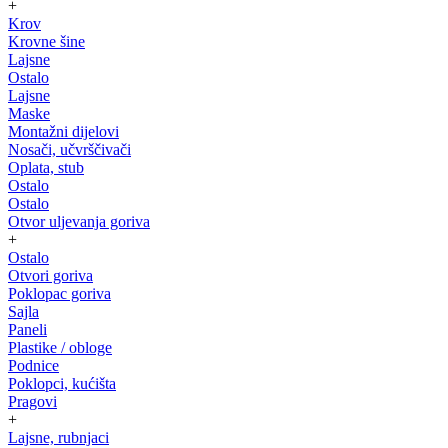
+
Krov
Krovne šine
Lajsne
Ostalo
Lajsne
Maske
Montažni dijelovi
Nosači, učvrščivači
Oplata, stub
Ostalo
Ostalo
Otvor uljevanja goriva
+
Ostalo
Otvori goriva
Poklopac goriva
Sajla
Paneli
Plastike / obloge
Podnice
Poklopci, kućišta
Pragovi
+
Lajsne, rubnjaci