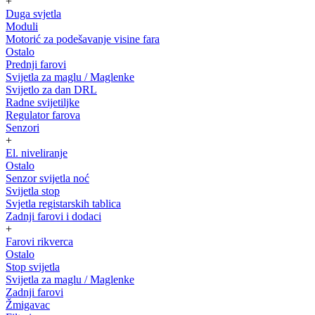
+
Duga svjetla
Moduli
Motorić za podešavanje visine fara
Ostalo
Prednji farovi
Svijetla za maglu / Maglenke
Svijetlo za dan DRL
Radne svijetiljke
Regulator farova
Senzori
+
El. niveliranje
Ostalo
Senzor svijetla noć
Svijetla stop
Svjetla registarskih tablica
Zadnji farovi i dodaci
+
Farovi rikverca
Ostalo
Stop svijetla
Svijetla za maglu / Maglenke
Zadnji farovi
Žmigavac