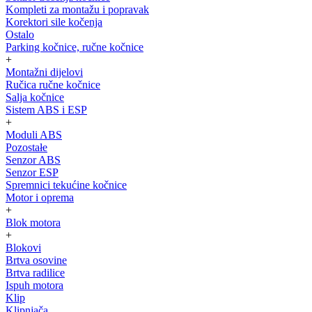
Kompleti za montažu i popravak
Korektori sile kočenja
Ostalo
Parking kočnice, ručne kočnice
+
Montažni dijelovi
Ručica ručne kočnice
Salja kočnice
Sistem ABS i ESP
+
Moduli ABS
Pozostałe
Senzor ABS
Senzor ESP
Spremnici tekućine kočnice
Motor i oprema
+
Blok motora
+
Blokovi
Brtva osovine
Brtva radilice
Ispuh motora
Klip
Klipnjača