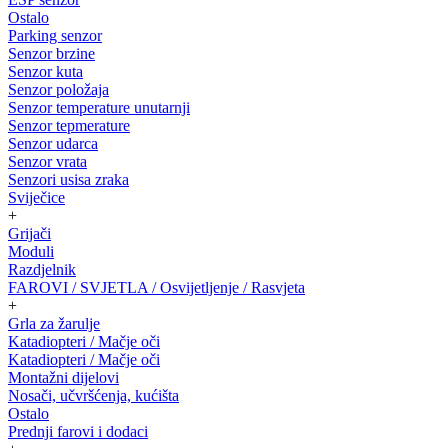
Ostalo
Parking senzor
Senzor brzine
Senzor kuta
Senzor položaja
Senzor temperature unutarnji
Senzor tepmerature
Senzor udarca
Senzor vrata
Senzori usisa zraka
Sviječice
+
Grijači
Moduli
Razdjelnik
FAROVI / SVJETLA / Osvijetljenje / Rasvjeta
+
Grla za žarulje
Katadiopteri / Mačje oči
Katadiopteri / Mačje oči
Montažni dijelovi
Nosači, učvršćenja, kućišta
Ostalo
Prednji farovi i dodaci