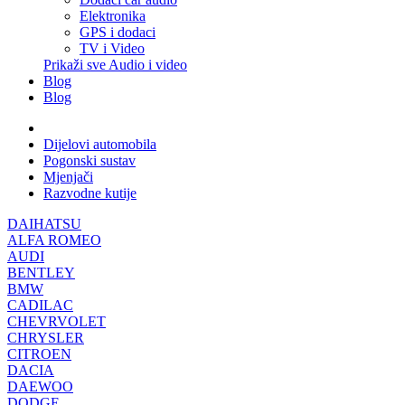
Elektronika
GPS i dodaci
TV i Video
Prikaži sve Audio i video
Blog
Blog
Dijelovi automobila
Pogonski sustav
Mjenjači
Razvodne kutije
DAIHATSU
ALFA ROMEO
AUDI
BENTLEY
BMW
CADILAC
CHEVRVOLET
CHRYSLER
CITROEN
DACIA
DAEWOO
DODGE