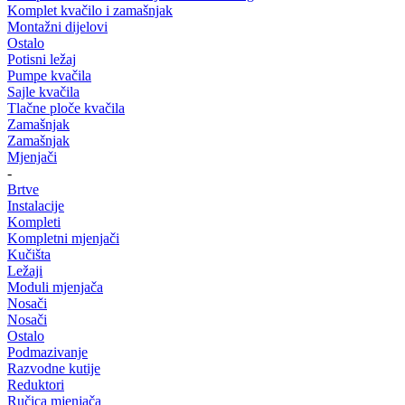
Komplet kvačilo i zamašnjak
Montažni dijelovi
Ostalo
Potisni ležaj
Pumpe kvačila
Sajle kvačila
Tlačne ploče kvačila
Zamašnjak
Zamašnjak
Mjenjači
-
Brtve
Instalacije
Kompleti
Kompletni mjenjači
Kučišta
Ležaji
Moduli mjenjača
Nosači
Nosači
Ostalo
Podmazivanje
Razvodne kutije
Reduktori
Ručica mjenjača