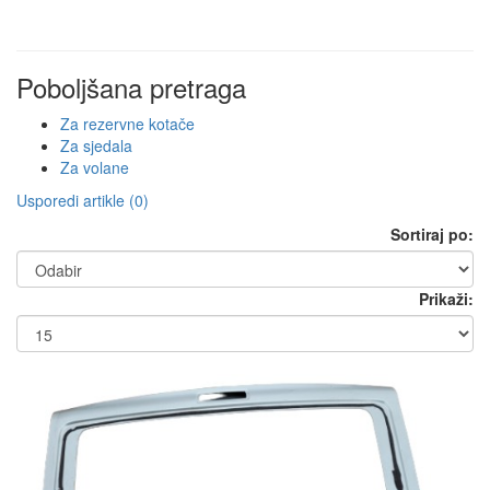
Poboljšana pretraga
Za rezervne kotače
Za sjedala
Za volane
Usporedi artikle (0)
Sortiraj po:
Prikaži: