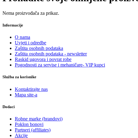
Nema proizvođača za prikaz.
Informacije
O nama
Uvjeti i odredbe
Zaštita osobnih podataka
Zaštita osobnih podataka - newsletter
Raskid ugovora i povrat robe
Pogodnosti za servise i mehaničare- VIP kupci
Služba za korisnike
Kontaktirajte nas
Mapa site-a
Dodaci
Robne marke (brandovi)
Poklon bonovi
Partneri (affiliates)
Akcije