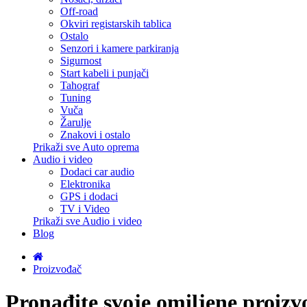
Off-road
Okviri registarskih tablica
Ostalo
Senzori i kamere parkiranja
Sigurnost
Start kabeli i punjači
Tahograf
Tuning
Vuča
Žarulje
Znakovi i ostalo
Prikaži sve Auto oprema
Audio i video
Dodaci car audio
Elektronika
GPS i dodaci
TV i Video
Prikaži sve Audio i video
Blog
Proizvođač
Pronađite svoje omiljene proizv