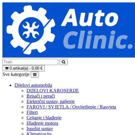
0 artikal(a) - 0,00 €
Sve kategorije
Dijelovi automobila
DIJELOVI KAROSERIJE
Brisači i perači
Električni sustav, paljenje
FAROVI / SVJETLA / Osvijetljenje / Rasvjeta
Filteri
Grijanje i hlađenje
Hlađenje motora
Ispušni sustav
Klimatizacija