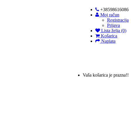
+38598616086
Moj račun
Registracija
Prijava
Lista želja (0)
Košarica
Naplata
Vaša košarica je prazna!!