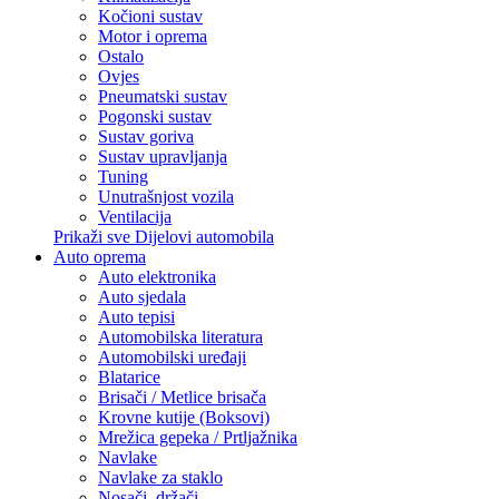
Kočioni sustav
Motor i oprema
Ostalo
Ovjes
Pneumatski sustav
Pogonski sustav
Sustav goriva
Sustav upravljanja
Tuning
Unutrašnjost vozila
Ventilacija
Prikaži sve Dijelovi automobila
Auto oprema
Auto elektronika
Auto sjedala
Auto tepisi
Automobilska literatura
Automobilski uređaji
Blatarice
Brisači / Metlice brisača
Krovne kutije (Boksovi)
Mrežica gepeka / Prtljažnika
Navlake
Navlake za staklo
Nosači, držači