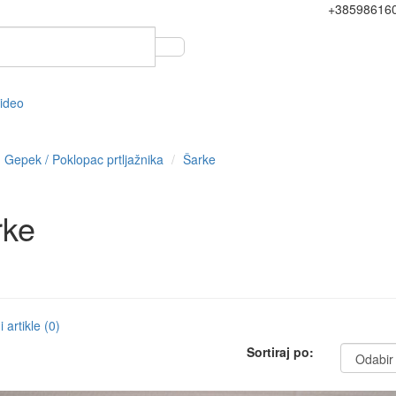
+38598616
video
Gepek / Poklopac prtljažnika
Šarke
rke
 artikle (0)
Sortiraj po: