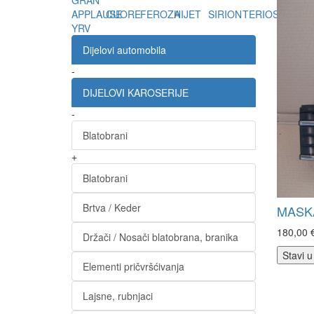
GRAN
APPLAUSE
CUORE
FEROZA
HIJET
SIRION
TERIOS
YRV
Dijelovi automobila
-
DIJELOVI KAROSERIJE
-
Blatobrani
+
Blatobrani
Brtva / Keder
MASK
180,00 
Držači / Nosači blatobrana, branika
Stavi u
Elementi pričvršćivanja
Lajsne, rubnjaci