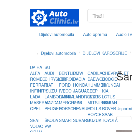
Dijelovi automobila
Auto oprema
Audio i 
Dijelovi automobila
DIJELOVI KAROSERIJE
DAIHATSU
Ša
ALFA
AUDI
BENTLEY
BMW
CADILAC
CHEVRVOLET
ROMEO
CHRYSLER
CITROEN
DACIA
DAEWOO
DODGE
FERRARI
FIAT
FORD
HONDA
HUMMER
HYUNDAI
INFINITY
ISUZU
IVECO
JAGUAR
JEEP
KIA
LADA
LAMBORHINI
LANCIA
LANDROVER
LEXUS
LOTUS
MASERATI
MAZDA
MERCEDES
MINI
MITSUBISHI
NISSAN
OPEL
PEUGEOT
PORSCHE
RENAULT
ROLLS
ROVER
Usporedi
ROYCE
SAAB
SEAT
ŠKODA
SMART
SUBARU
SUZUKI
TOYOTA
VOLVO
VW