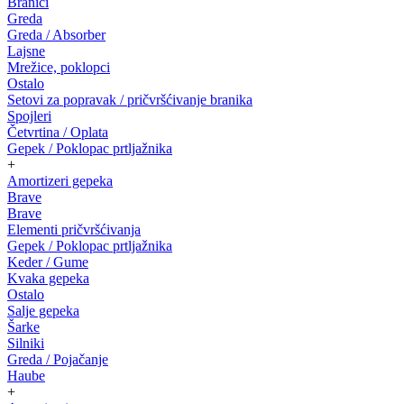
Branici
Greda
Greda / Absorber
Lajsne
Mrežice, poklopci
Ostalo
Setovi za popravak / pričvršćivanje branika
Spojleri
Četvrtina / Oplata
Gepek / Poklopac prtljažnika
+
Amortizeri gepeka
Brave
Brave
Elementi pričvršćivanja
Gepek / Poklopac prtljažnika
Keder / Gume
Kvaka gepeka
Ostalo
Salje gepeka
Šarke
Silniki
Greda / Pojačanje
Haube
+