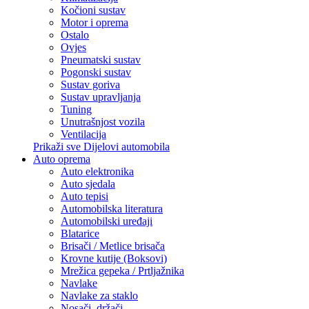
Kočioni sustav
Motor i oprema
Ostalo
Ovjes
Pneumatski sustav
Pogonski sustav
Sustav goriva
Sustav upravljanja
Tuning
Unutrašnjost vozila
Ventilacija
Prikaži sve Dijelovi automobila
Auto oprema
Auto elektronika
Auto sjedala
Auto tepisi
Automobilska literatura
Automobilski uređaji
Blatarice
Brisači / Metlice brisača
Krovne kutije (Boksovi)
Mrežica gepeka / Prtljažnika
Navlake
Navlake za staklo
Nosači, držači