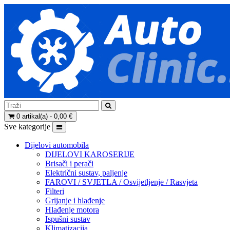
0 artikal(a) - 0,00 €
Sve kategorije
Dijelovi automobila
DIJELOVI KAROSERIJE
Brisači i perači
Električni sustav, paljenje
FAROVI / SVJETLA / Osvijetljenje / Rasvjeta
Filteri
Grijanje i hlađenje
Hlađenje motora
Ispušni sustav
Klimatizacija