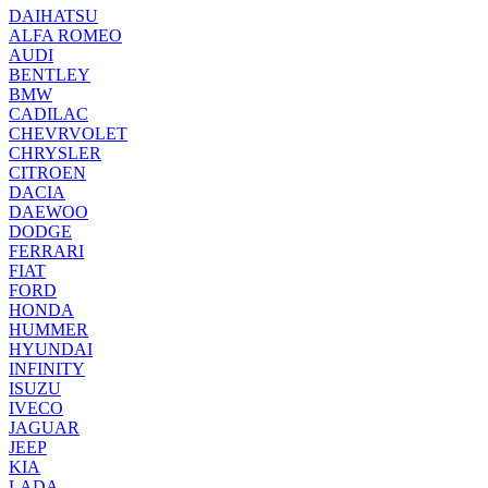
DAIHATSU
ALFA ROMEO
AUDI
BENTLEY
BMW
CADILAC
CHEVRVOLET
CHRYSLER
CITROEN
DACIA
DAEWOO
DODGE
FERRARI
FIAT
FORD
HONDA
HUMMER
HYUNDAI
INFINITY
ISUZU
IVECO
JAGUAR
JEEP
KIA
LADA