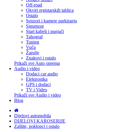
Off-road
Okviri registarskih tablica
Ostalo
Senzori i kamere parkiranja
Sigurnost
Start kabeli i punjači
Tahograf
Tuning
Vuča
Žarulje
Znakovi i ostalo
Prikaži sve Auto oprema
Audio i video
Dodaci car audio
Elektronika
GPS i dodaci
TV i Video
Prikaži sve Audio i video
Blog
Dijelovi automobila
DIJELOVI KAROSERIJE
Zaštite, poklopci i ostalo