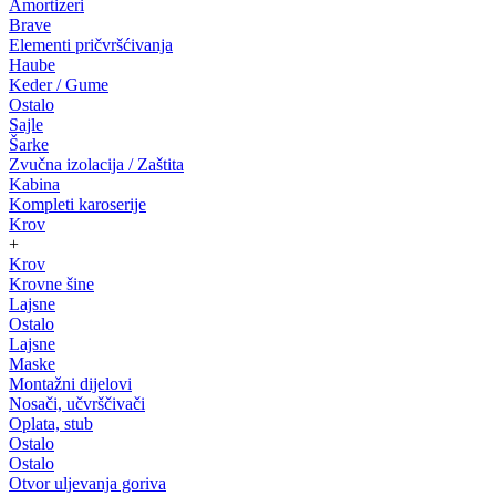
Amortizeri
Brave
Elementi pričvršćivanja
Haube
Keder / Gume
Ostalo
Sajle
Šarke
Zvučna izolacija / Zaštita
Kabina
Kompleti karoserije
Krov
+
Krov
Krovne šine
Lajsne
Ostalo
Lajsne
Maske
Montažni dijelovi
Nosači, učvrščivači
Oplata, stub
Ostalo
Ostalo
Otvor uljevanja goriva