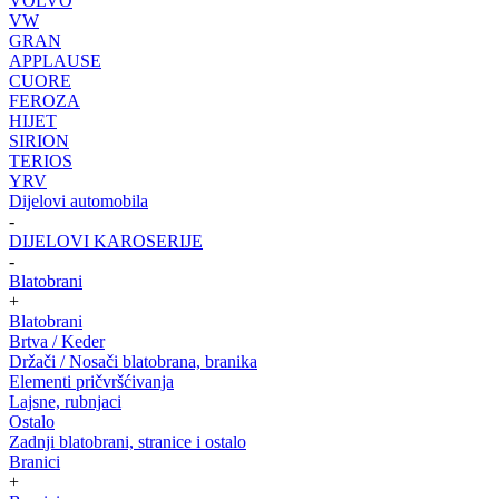
VOLVO
VW
GRAN
APPLAUSE
CUORE
FEROZA
HIJET
SIRION
TERIOS
YRV
Dijelovi automobila
-
DIJELOVI KAROSERIJE
-
Blatobrani
+
Blatobrani
Brtva / Keder
Držači / Nosači blatobrana, branika
Elementi pričvršćivanja
Lajsne, rubnjaci
Ostalo
Zadnji blatobrani, stranice i ostalo
Branici
+