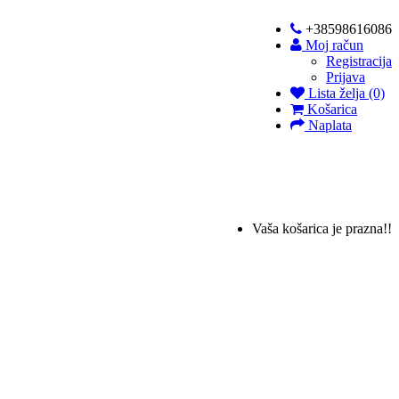
+38598616086
Moj račun
Registracija
Prijava
Lista želja (0)
Košarica
Naplata
Vaša košarica je prazna!!