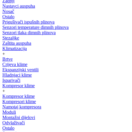
Zadnji
Nastavci auspuha
Nosač
Ostalo
Prigušivači ispušnih plinova
Senzori temperature dimnih plinova
Senzori tlaka dimnih plinova
Stezaljke
Zaštita auspuha
Klimatizacija
+
Brtve
Crijeva klime
Ekspanzijski ventili
Hladnjaci klime
Isparivači
Kompresor klime
+
Kompresor klime
Kompresori klime
Namotaj kompresora
Moduli
Montažni dijelovi
Odvlaživači
Ostalo