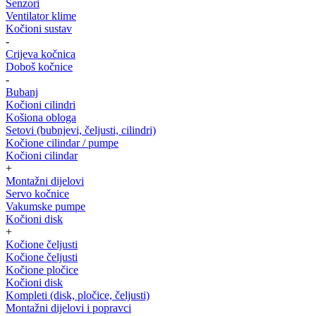
Senzori
Ventilator klime
Kočioni sustav
-
Crijeva kočnica
Doboš kočnice
-
Bubanj
Kočioni cilindri
Košiona obloga
Setovi (bubnjevi, čeljusti, cilindri)
Kočione cilindar / pumpe
Kočioni cilindar
+
Montažni dijelovi
Servo kočnice
Vakumske pumpe
Kočioni disk
+
Kočione čeljusti
Kočione čeljusti
Kočione pločice
Kočioni disk
Kompleti (disk, pločice, čeljusti)
Montažni dijelovi i popravci