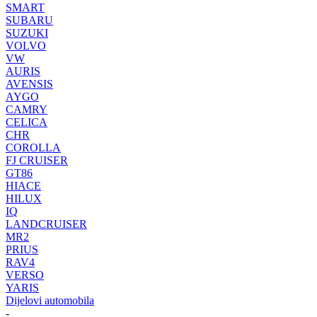
SMART
SUBARU
SUZUKI
VOLVO
VW
AURIS
AVENSIS
AYGO
CAMRY
CELICA
CHR
COROLLA
FJ CRUISER
GT86
HIACE
HILUX
IQ
LANDCRUISER
MR2
PRIUS
RAV4
VERSO
YARIS
Dijelovi automobila
-