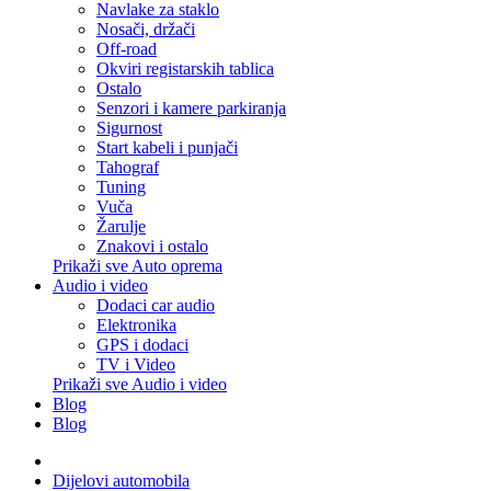
Navlake za staklo
Nosači, držači
Off-road
Okviri registarskih tablica
Ostalo
Senzori i kamere parkiranja
Sigurnost
Start kabeli i punjači
Tahograf
Tuning
Vuča
Žarulje
Znakovi i ostalo
Prikaži sve Auto oprema
Audio i video
Dodaci car audio
Elektronika
GPS i dodaci
TV i Video
Prikaži sve Audio i video
Blog
Blog
Dijelovi automobila