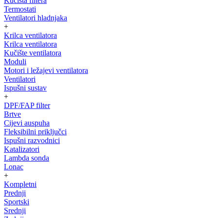
Kučišta filtera
Termostati
Ventilatori hladnjaka
+
Krilca ventilatora
Krilca ventilatora
Kučište ventilatora
Moduli
Motori i ležajevi ventilatora
Ventilatori
Ispušni sustav
+
DPF/FAP filter
Brtve
Cijevi auspuha
Fleksibilni priključci
Ispušni razvodnici
Katalizatori
Lambda sonda
Lonac
+
Kompletni
Prednji
Sportski
Srednji