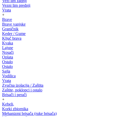
Vezi lim zadnji
Vezni lim prednji
Vrata
+
Brave
Brave vanjske
Graničnik
Keder / Gume
Ključ brava
Kvaka
Lajsne
Nosači
Oplata
Ostalo
Ostalo
Sajla
Vodilica
Vrata
Zvučna izolacija / Zaštita
Zaštite, poklopci i ostalo
Brisači i perači
+
Kebeli,
Korki zbiornika
Mehanizmi brisača (ruke brisača)