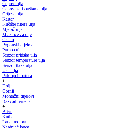
Čepovi ulja
Čepovi za ispuštanje ulja
Crijeva ulja
Karter
Kučište filtera ulja
Mjerač ulja
Mlaznice za ulje
Ostalo
Pogonski dijelovi
Pumpa ulja
Senzor pritiska ulja
Senzor temperature ulja
Senzor tlaka ulja
Usis ulja
Poklopci motora
+
Doljni
Gornji
Montažni dijelovi
Razvod remena
+
Brtve
Kutije
Lanci motora
Napinjač lanca