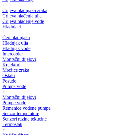
+
Crijeva hladnjaka zraka
Crijeva hlađenja ulja
Crijeva hlađenje vode
Hladnjaci
+
Čep hladnjaka
Hladnjak ulja
Hladnjak vode
Intercooler
Montažni dijelovi
Kolektori
Mrežice zraka
Ostalo
Posude
Pumpa vode
+
Montažni dijelovi
Pumpe vode
Remenice vodene pumpe
Senzor temperature
Senzori razine tekućine
Termostati
+