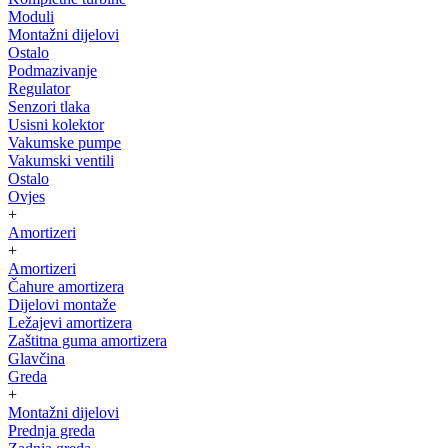
Moduli
Montažni dijelovi
Ostalo
Podmazivanje
Regulator
Senzori tlaka
Usisni kolektor
Vakumske pumpe
Vakumski ventili
Ostalo
Ovjes
+
Amortizeri
+
Amortizeri
Čahure amortizera
Dijelovi montaže
Ležajevi amortizera
Zaštitna guma amortizera
Glavčina
Greda
+
Montažni dijelovi
Prednja greda