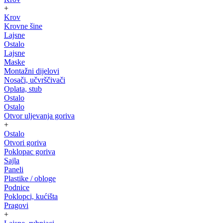
+
Krov
Krovne šine
Lajsne
Ostalo
Lajsne
Maske
Montažni dijelovi
Nosači, učvrščivači
Oplata, stub
Ostalo
Ostalo
Otvor uljevanja goriva
+
Ostalo
Otvori goriva
Poklopac goriva
Sajla
Paneli
Plastike / obloge
Podnice
Poklopci, kućišta
Pragovi
+