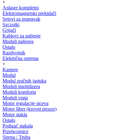
+
Anlaser kompletni
Elektromagnetski prekidači
Setovi za popravak
Szczotki
Grijači
Kablovi za paljenje
Moduli paljenja
Ostalo
Razdvojnik
Električna oprema
+
Kamere
Modul
Modul zračnih jastuka
Moduli imobilizera
Moduli komforta
Moduli vrata
Motor regulacije siceva
Motor šiber (krovni prozor)
Motor stakla
Ostalo
Podizač stakala
Przetwornice
Sirena / Truba