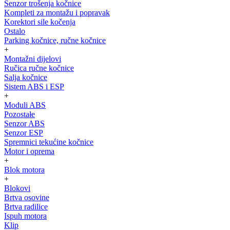
Senzor trošenja kočnice
Kompleti za montažu i popravak
Korektori sile kočenja
Ostalo
Parking kočnice, ručne kočnice
+
Montažni dijelovi
Ručica ručne kočnice
Salja kočnice
Sistem ABS i ESP
+
Moduli ABS
Pozostałe
Senzor ABS
Senzor ESP
Spremnici tekućine kočnice
Motor i oprema
+
Blok motora
+
Blokovi
Brtva osovine
Brtva radilice
Ispuh motora
Klip