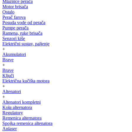
Mlaznice perača
Motor brisača
Ostalo
Perač farova
Posuda vode od perača
Pumpe perača
Ramena, ruke brisača
Senzori kiše
Električni sustav, paljenje
+
Akumulatori
Brave
+
Brave
Ključi
Električna kučišta motora
+
Altenatori
+
Altenatori kompletni
Koła alternatora
Regulatory
Remenica alternatora
Spojka remenica altenatora
Anlaser