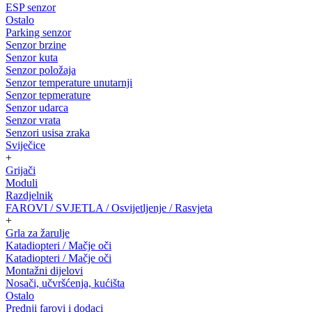
ESP senzor
Ostalo
Parking senzor
Senzor brzine
Senzor kuta
Senzor položaja
Senzor temperature unutarnji
Senzor tepmerature
Senzor udarca
Senzor vrata
Senzori usisa zraka
Sviječice
+
Grijači
Moduli
Razdjelnik
FAROVI / SVJETLA / Osvijetljenje / Rasvjeta
+
Grla za žarulje
Katadiopteri / Mačje oči
Katadiopteri / Mačje oči
Montažni dijelovi
Nosači, učvršćenja, kućišta
Ostalo
Prednji farovi i dodaci