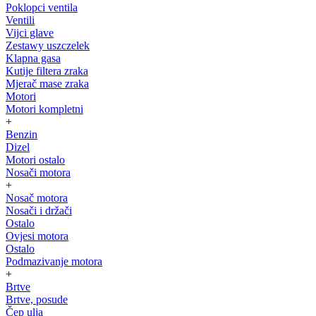
Poklopci ventila
Ventili
Vijci glave
Zestawy uszczelek
Klapna gasa
Kutije filtera zraka
Mjerač mase zraka
Motori
Motori kompletni
+
Benzin
Dizel
Motori ostalo
Nosači motora
+
Nosač motora
Nosači i držači
Ostalo
Ovjesi motora
Ostalo
Podmazivanje motora
+
Brtve
Brtve, posude
Čep ulja