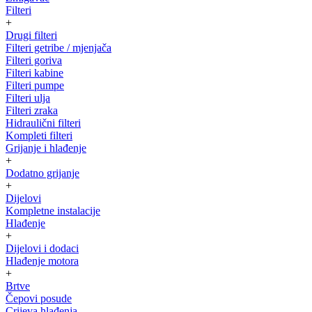
Filteri
+
Drugi filteri
Filteri getribe / mjenjača
Filteri goriva
Filteri kabine
Filteri pumpe
Filteri ulja
Filteri zraka
Hidraulični filteri
Kompleti filteri
Grijanje i hlađenje
+
Dodatno grijanje
+
Dijelovi
Kompletne instalacije
Hlađenje
+
Dijelovi i dodaci
Hlađenje motora
+
Brtve
Čepovi posude
Crijeva hlađenja