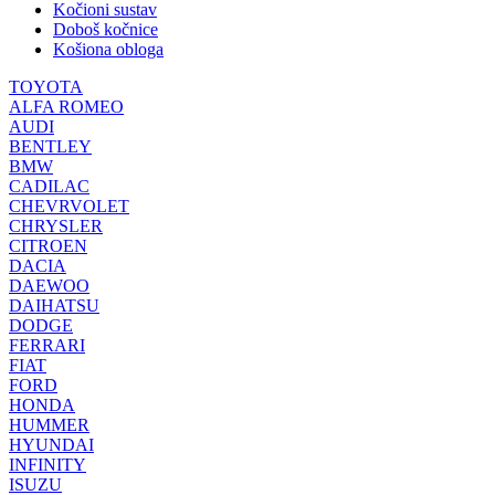
Kočioni sustav
Doboš kočnice
Košiona obloga
TOYOTA
ALFA ROMEO
AUDI
BENTLEY
BMW
CADILAC
CHEVRVOLET
CHRYSLER
CITROEN
DACIA
DAEWOO
DAIHATSU
DODGE
FERRARI
FIAT
FORD
HONDA
HUMMER
HYUNDAI
INFINITY
ISUZU