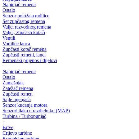
Napinjač remena
Ostalo
Senzor položaja radilice
Set zupčastog remena
Valjci razvodnog remena
Valjci, zupčasti kotači
Ventili
Vodilice lanca
Zupčasti kotač remena
Zupčasti remeni, lanci
Remenski prijenos i dijelovi
+
Napinjač remena
Ostalo
Zamašnjak
Zatežač remena
Zupčasti remen
Sajle mjenjača
Senzor kucanja motora
Senzori tlaka u razdjelniku (MAP)
Turbina / Turbopunjač
+
Brtve
Crijevo turbine
Kompletne turbine