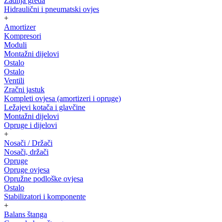
Zadnja greda
Hidraulični i pneumatski ovjes
+
Amortizer
Kompresori
Moduli
Montažni dijelovi
Ostalo
Ostalo
Ventili
Zračni jastuk
Kompleti ovjesa (amortizeri i opruge)
Ležajevi kotača i glavčine
Montažni dijelovi
Opruge i dijelovi
+
Nosači / Držači
Nosači, držači
Opruge
Opruge ovjesa
Opružne podloške ovjesa
Ostalo
Stabilizatori i komponente
+
Balans štanga