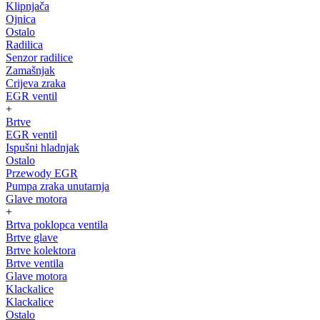
Klipnjača
Ojnica
Ostalo
Radilica
Senzor radilice
Zamašnjak
Crijeva zraka
EGR ventil
+
Brtve
EGR ventil
Ispušni hladnjak
Ostalo
Przewody EGR
Pumpa zraka unutarnja
Glave motora
+
Brtva poklopca ventila
Brtve glave
Brtve kolektora
Brtve ventila
Glave motora
Klackalice
Klackalice
Ostalo