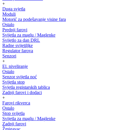
+
Duga svjetla
Moduli
Motorić za podešavanje visine fara
Ostalo
Prednji farovi
Svijetla za maglu / Maglenke
Svijetlo za dan DRL
Radne svijetiljke
Regulator farova
Senzori
+
El. niveliranje
Ostalo
Senzor svijetla noć
Svijetla stop
Svjetla registarskih tablica
Zadnji farovi i dodaci
+
Farovi rikverca
Ostalo
Stop svijetla
Svijetla za maglu / Maglenke
Zadnji farovi
Žmigavac