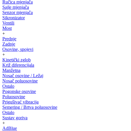
Ručica mjenjača
Sajle mjenjača
Senzor mjenjača
Sikronizator
Ventili
Most
+
Prednje
Zadnje
Osovine, spojevi
+
Kinetički zglob
Križ diferencijala
Manžetna
Nosač osovine / Ležaj
Nosač poluosovine
Ostalo
Pogonske osovine
Poluosovine
Prigušivać vibracija
Semering / Brtva poluosovine
Ostalo
Sustav goriva
+
AdBlue