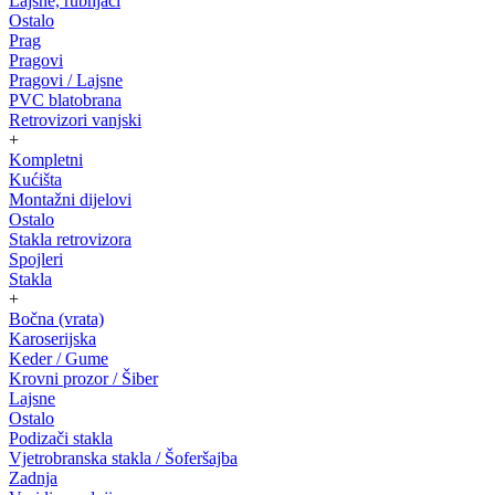
Lajsne, rubnjaci
Ostalo
Prag
Pragovi
Pragovi / Lajsne
PVC blatobrana
Retrovizori vanjski
+
Kompletni
Kućišta
Montažni dijelovi
Ostalo
Stakla retrovizora
Spojleri
Stakla
+
Bočna (vrata)
Karoserijska
Keder / Gume
Krovni prozor / Šiber
Lajsne
Ostalo
Podizači stakla
Vjetrobranska stakla / Šoferšajba
Zadnja