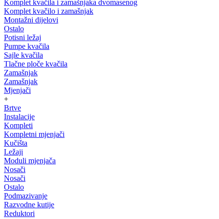
Komplet kvačila i zamašnjaka dvomasenog
Komplet kvačilo i zamašnjak
Montažni dijelovi
Ostalo
Potisni ležaj
Pumpe kvačila
Sajle kvačila
Tlačne ploče kvačila
Zamašnjak
Zamašnjak
Mjenjači
+
Brtve
Instalacije
Kompleti
Kompletni mjenjači
Kučišta
Ležaji
Moduli mjenjača
Nosači
Nosači
Ostalo
Podmazivanje
Razvodne kutije
Reduktori