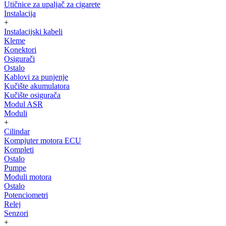
Utičnice za upaljač za cigarete
Instalacija
+
Instalacijski kabeli
Kleme
Konektori
Osigurači
Ostalo
Kablovi za punjenje
Kučište akumulatora
Kučište osigurača
Modul ASR
Moduli
+
Cilindar
Kompjuter motora ECU
Kompleti
Ostalo
Pumpe
Moduli motora
Ostalo
Potenciometri
Relej
Senzori
+