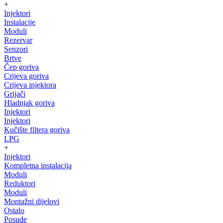
+
Injektori
Instalacije
Moduli
Rezervar
Senzori
Brtve
Čep goriva
Crijeva goriva
Crijeva injektora
Grijači
Hladnjak goriva
Injektori
Injektori
Kučište filtera goriva
LPG
+
Injektori
Kompletna instalacija
Moduli
Reduktori
Moduli
Montažni dijelovi
Ostalo
Posude