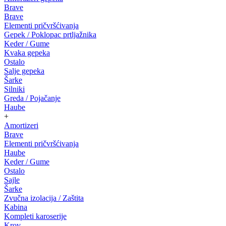
Brave
Brave
Elementi pričvršćivanja
Gepek / Poklopac prtljažnika
Keder / Gume
Kvaka gepeka
Ostalo
Salje gepeka
Šarke
Silniki
Greda / Pojačanje
Haube
+
Amortizeri
Brave
Elementi pričvršćivanja
Haube
Keder / Gume
Ostalo
Sajle
Šarke
Zvučna izolacija / Zaštita
Kabina
Kompleti karoserije
Krov