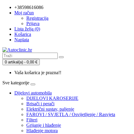
+38598616086
Moj račun
Registracija
Prijava
Lista želja (0)
Košarica
Naplata
0 artikal(a) - 0,00 €
Vaša košarica je prazna!!
Sve kategorije
Dijelovi automobila
DIJELOVI KAROSERIJE
Brisači i perači
Električni sustav, paljenje
FAROVI / SVJETLA / Osvijetljenje / Rasvjeta
Filteri
Grijanje i hlađenje
Hlađenje motora