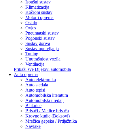
Ispušni sustav
Klimatizacija
Kočioni sustav
Motor i oprema
Ostalo
Ovjes
Pneumatski sustav
Pogonski sustav
Sustav goriva
Sustav upravljanja
Tuning
Unutrašnjost vozila
Ventilacija
Prikaži sve Dijelovi automobila
Auto oprema
Auto elektronika
Auto sjedala
Auto tepisi
Automobilska literatura
Automobilski uređaji
Blatarice
Brisači / Metlice brisača
Krovne kutije (Boksovi)
Mrežica gepeka / Prtljažnika
Navlake