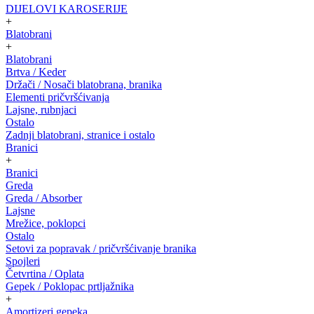
DIJELOVI KAROSERIJE
+
Blatobrani
+
Blatobrani
Brtva / Keder
Držači / Nosači blatobrana, branika
Elementi pričvršćivanja
Lajsne, rubnjaci
Ostalo
Zadnji blatobrani, stranice i ostalo
Branici
+
Branici
Greda
Greda / Absorber
Lajsne
Mrežice, poklopci
Ostalo
Setovi za popravak / pričvršćivanje branika
Spojleri
Četvrtina / Oplata
Gepek / Poklopac prtljažnika
+
Amortizeri gepeka