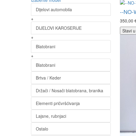
Izaberite model
Dijelovi automobila
--NO-
+
350,00 
DIJELOVI KAROSERIJE
Stavi u
+
Blatobrani
+
Blatobrani
Brtva / Keder
Držači / Nosači blatobrana, branika
Elementi pričvršćivanja
Lajsne, rubnjaci
Ostalo