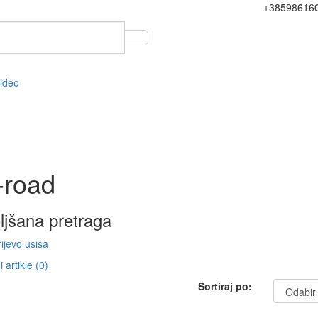
+38598616
video
-road
ljšana pretraga
ijevo usisa
 artikle (0)
Sortiraj po: