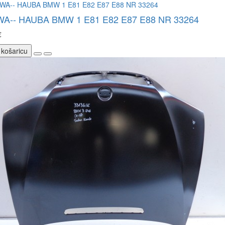
WA-- HAUBA BMW 1 E81 E82 E87 E88 NR 33264
€
 košaricu