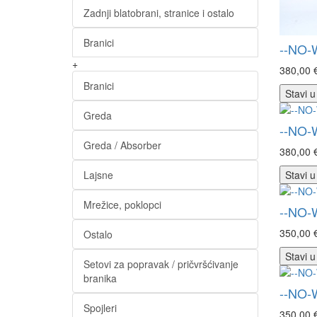
Zadnji blatobrani, stranice i ostalo
Branici
--NO-
+
380,00 
Branici
Stavi u
Greda
--NO-
Greda / Absorber
380,00 
Lajsne
Stavi u
Mrežice, poklopci
--NO-
350,00 
Ostalo
Stavi u
Setovi za popravak / pričvršćivanje
branika
--NO-
Spojleri
350,00 