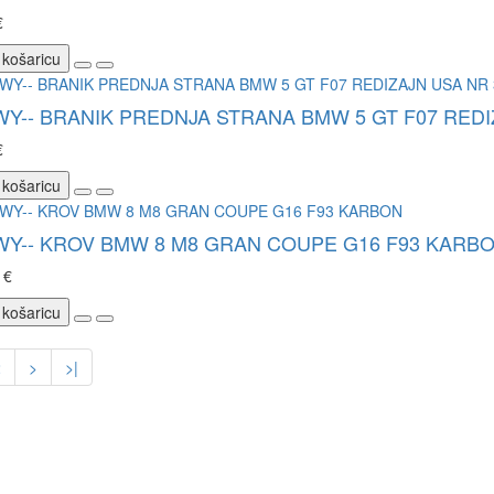
€
 košaricu
WY-- BRANIK PREDNJA STRANA BMW 5 GT F07 REDI
€
 košaricu
WY-- KROV BMW 8 M8 GRAN COUPE G16 F93 KARB
 €
 košaricu
2
>
>|