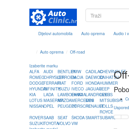
Dijelovi automobila
Auto oprema
Audio i 
Auto oprema
Off-road
Izaberite marku
Off
ALFA
AUDI
BENTLEY
BMW
CADILAC
CHEVRVOLET
ROMEO
CHRYSLER
CITROEN
DACIA
DAEWOO
DAIHATSU
DODGE
FERRARI
FIAT
FORD
HONDA
HUMMER
Pobo
HYUNDAI
INFINITY
ISUZU
IVECO
JAGUAR
JEEP
KIA
LADA
LAMBORHINI
LANCIA
LANDROVER
LEXUS
Cr
LOTUS
MASERATI
MAZDA
MERCEDES
MINI
MITSUBISHI
NISSAN
OPEL
PEUGEOT
PORSCHE
RENAULT
ROLLS
Usporedi
ROYCE
ROVER
SAAB
SEAT
ŠKODA
SMART
SUBARU
SUZUKI
TOYOTA
VOLVO
VW