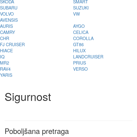
ŠKODA
SMART
SUBARU
SUZUKI
VOLVO
VW
AVENSIS
AURIS
AYGO
CAMRY
CELICA
CHR
COROLLA
FJ CRUISER
GT86
HIACE
HILUX
IQ
LANDCRUISER
MR2
PRIUS
RAV4
VERSO
YARIS
Sigurnost
Poboljšana pretraga