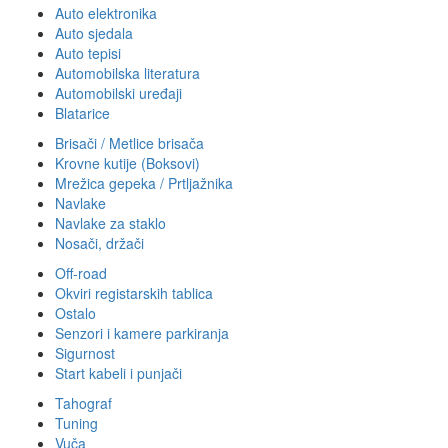
Auto elektronika
Auto sjedala
Auto tepisi
Automobilska literatura
Automobilski uređaji
Blatarice
Brisači / Metlice brisača
Krovne kutije (Boksovi)
Mrežica gepeka / Prtljažnika
Navlake
Navlake za staklo
Nosači, držači
Off-road
Okviri registarskih tablica
Ostalo
Senzori i kamere parkiranja
Sigurnost
Start kabeli i punjači
Tahograf
Tuning
Vuča