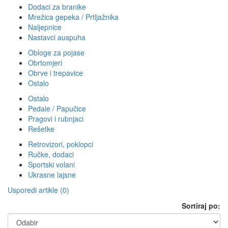
Dodaci za branike
Mrežica gepeka / Prtljažnika
Naljepnice
Nastavci auspuha
Obloge za pojase
Obrtomjeri
Obrve i trepavice
Ostalo
Ostalo
Pedale / Papučice
Pragovi i rubnjaci
Rešetke
Retrovizori, poklopci
Ručke, dodaci
Sportski volani
Ukrasne lajsne
Usporedi artikle (0)
Sortiraj po: