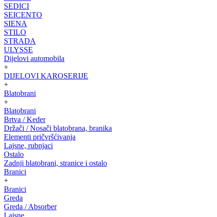
SEDICI
SEICENTO
SIENA
STILO
STRADA
ULYSSE
Dijelovi automobila
+
DIJELOVI KAROSERIJE
+
Blatobrani
+
Blatobrani
Brtva / Keder
Držači / Nosači blatobrana, branika
Elementi pričvršćivanja
Lajsne, rubnjaci
Ostalo
Zadnji blatobrani, stranice i ostalo
Branici
+
Branici
Greda
Greda / Absorber
Lajsne