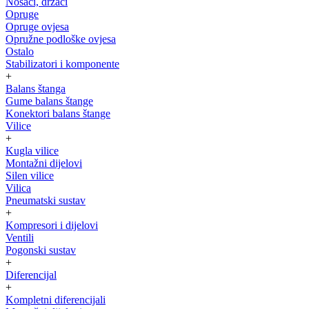
Nosači, držači
Opruge
Opruge ovjesa
Opružne podloške ovjesa
Ostalo
Stabilizatori i komponente
+
Balans štanga
Gume balans štange
Konektori balans štange
Vilice
+
Kugla vilice
Montažni dijelovi
Silen vilice
Vilica
Pneumatski sustav
+
Kompresori i dijelovi
Ventili
Pogonski sustav
+
Diferencijal
+
Kompletni diferencijali