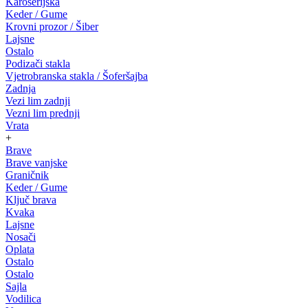
Karoserijska
Keder / Gume
Krovni prozor / Šiber
Lajsne
Ostalo
Podizači stakla
Vjetrobranska stakla / Šoferšajba
Zadnja
Vezi lim zadnji
Vezni lim prednji
Vrata
+
Brave
Brave vanjske
Graničnik
Keder / Gume
Ključ brava
Kvaka
Lajsne
Nosači
Oplata
Ostalo
Ostalo
Sajla
Vodilica