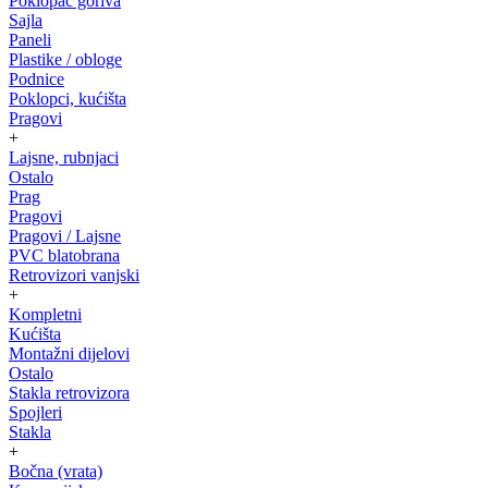
Poklopac goriva
Sajla
Paneli
Plastike / obloge
Podnice
Poklopci, kućišta
Pragovi
+
Lajsne, rubnjaci
Ostalo
Prag
Pragovi
Pragovi / Lajsne
PVC blatobrana
Retrovizori vanjski
+
Kompletni
Kućišta
Montažni dijelovi
Ostalo
Stakla retrovizora
Spojleri
Stakla
+
Bočna (vrata)