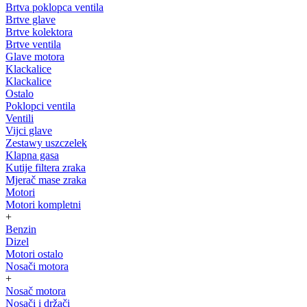
Brtva poklopca ventila
Brtve glave
Brtve kolektora
Brtve ventila
Glave motora
Klackalice
Klackalice
Ostalo
Poklopci ventila
Ventili
Vijci glave
Zestawy uszczelek
Klapna gasa
Kutije filtera zraka
Mjerač mase zraka
Motori
Motori kompletni
+
Benzin
Dizel
Motori ostalo
Nosači motora
+
Nosač motora
Nosači i držači