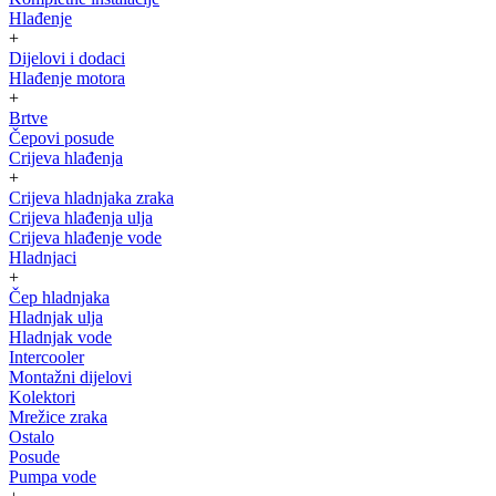
Hlađenje
+
Dijelovi i dodaci
Hlađenje motora
+
Brtve
Čepovi posude
Crijeva hlađenja
+
Crijeva hladnjaka zraka
Crijeva hlađenja ulja
Crijeva hlađenje vode
Hladnjaci
+
Čep hladnjaka
Hladnjak ulja
Hladnjak vode
Intercooler
Montažni dijelovi
Kolektori
Mrežice zraka
Ostalo
Posude
Pumpa vode