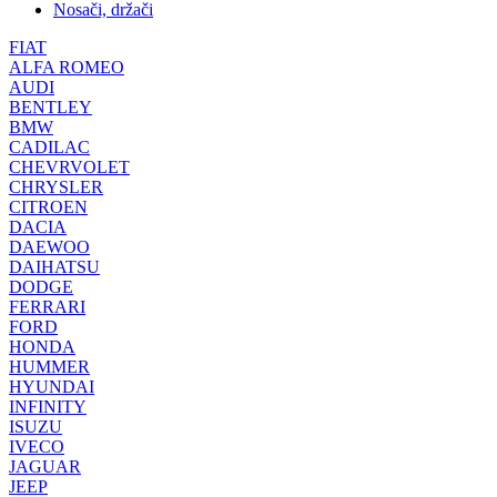
Nosači, držači
FIAT
ALFA ROMEO
AUDI
BENTLEY
BMW
CADILAC
CHEVRVOLET
CHRYSLER
CITROEN
DACIA
DAEWOO
DAIHATSU
DODGE
FERRARI
FORD
HONDA
HUMMER
HYUNDAI
INFINITY
ISUZU
IVECO
JAGUAR
JEEP