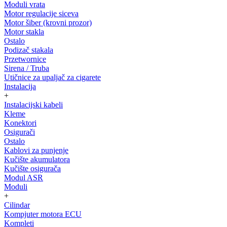
Moduli vrata
Motor regulacije siceva
Motor šiber (krovni prozor)
Motor stakla
Ostalo
Podizač stakala
Przetwornice
Sirena / Truba
Utičnice za upaljač za cigarete
Instalacija
+
Instalacijski kabeli
Kleme
Konektori
Osigurači
Ostalo
Kablovi za punjenje
Kučište akumulatora
Kučište osigurača
Modul ASR
Moduli
+
Cilindar
Kompjuter motora ECU
Kompleti