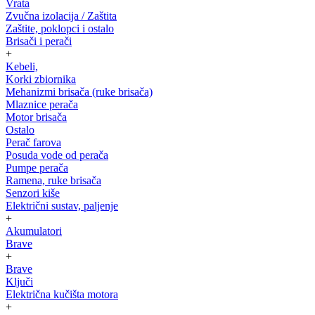
Vrata
Zvučna izolacija / Zaštita
Zaštite, poklopci i ostalo
Brisači i perači
+
Kebeli,
Korki zbiornika
Mehanizmi brisača (ruke brisača)
Mlaznice perača
Motor brisača
Ostalo
Perač farova
Posuda vode od perača
Pumpe perača
Ramena, ruke brisača
Senzori kiše
Električni sustav, paljenje
+
Akumulatori
Brave
+
Brave
Ključi
Električna kučišta motora
+