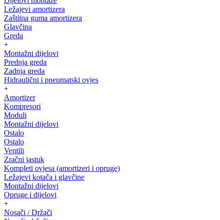
Dijelovi montaže
Ležajevi amortizera
Zaštitna guma amortizera
Glavčina
Greda
+
Montažni dijelovi
Prednja greda
Zadnja greda
Hidraulični i pneumatski ovjes
+
Amortizer
Kompresori
Moduli
Montažni dijelovi
Ostalo
Ostalo
Ventili
Zračni jastuk
Kompleti ovjesa (amortizeri i opruge)
Ležajevi kotača i glavčine
Montažni dijelovi
Opruge i dijelovi
+
Nosači / Držači