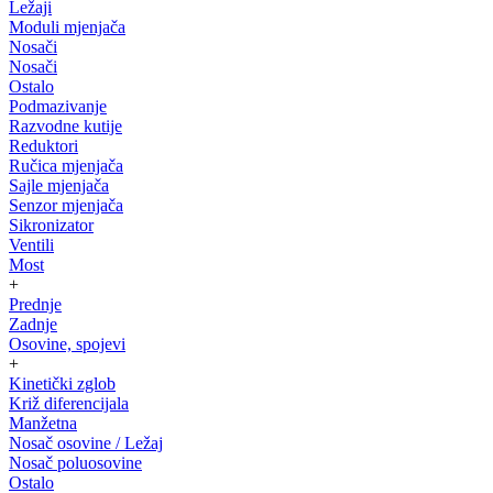
Ležaji
Moduli mjenjača
Nosači
Nosači
Ostalo
Podmazivanje
Razvodne kutije
Reduktori
Ručica mjenjača
Sajle mjenjača
Senzor mjenjača
Sikronizator
Ventili
Most
+
Prednje
Zadnje
Osovine, spojevi
+
Kinetički zglob
Križ diferencijala
Manžetna
Nosač osovine / Ležaj
Nosač poluosovine
Ostalo