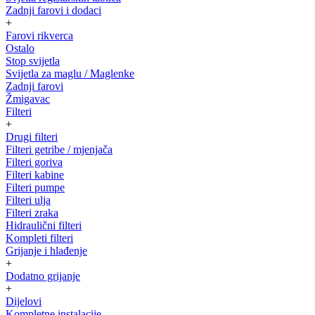
Zadnji farovi i dodaci
+
Farovi rikverca
Ostalo
Stop svijetla
Svijetla za maglu / Maglenke
Zadnji farovi
Žmigavac
Filteri
+
Drugi filteri
Filteri getribe / mjenjača
Filteri goriva
Filteri kabine
Filteri pumpe
Filteri ulja
Filteri zraka
Hidraulični filteri
Kompleti filteri
Grijanje i hlađenje
+
Dodatno grijanje
+
Dijelovi
Kompletne instalacije