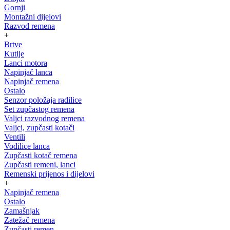
Gornji
Montažni dijelovi
Razvod remena
+
Brtve
Kutije
Lanci motora
Napinjač lanca
Napinjač remena
Ostalo
Senzor položaja radilice
Set zupčastog remena
Valjci razvodnog remena
Valjci, zupčasti kotači
Ventili
Vodilice lanca
Zupčasti kotač remena
Zupčasti remeni, lanci
Remenski prijenos i dijelovi
+
Napinjač remena
Ostalo
Zamašnjak
Zatežač remena
Zupčasti remen