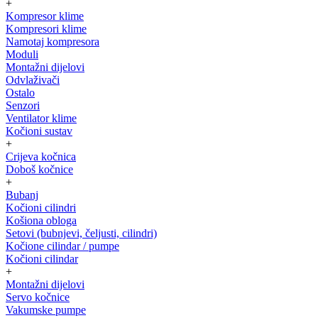
+
Kompresor klime
Kompresori klime
Namotaj kompresora
Moduli
Montažni dijelovi
Odvlaživači
Ostalo
Senzori
Ventilator klime
Kočioni sustav
+
Crijeva kočnica
Doboš kočnice
+
Bubanj
Kočioni cilindri
Košiona obloga
Setovi (bubnjevi, čeljusti, cilindri)
Kočione cilindar / pumpe
Kočioni cilindar
+
Montažni dijelovi
Servo kočnice
Vakumske pumpe