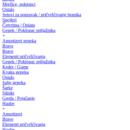
Mrežice, poklopci
Ostalo
Setovi za popravak / pričvršćivanje branika
Spojleri
Četvrtina / Oplata
Gepek / Poklopac prtljažnika
+
Amortizeri gepeka
Brave
Brave
Elementi pričvršćivanja
Gepek / Poklopac prtljažnika
Keder / Gume
Kvaka gepeka
Ostalo
Salje gepeka
Šarke
Silniki
Greda / Pojačanje
Haube
+
Amortizeri
Brave
Elementi pričvršćivanja
Haube