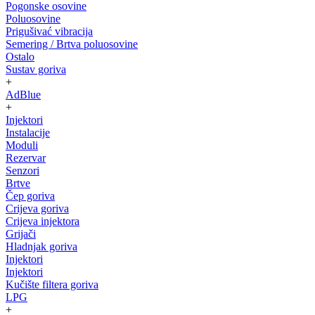
Pogonske osovine
Poluosovine
Prigušivać vibracija
Semering / Brtva poluosovine
Ostalo
Sustav goriva
+
AdBlue
+
Injektori
Instalacije
Moduli
Rezervar
Senzori
Brtve
Čep goriva
Crijeva goriva
Crijeva injektora
Grijači
Hladnjak goriva
Injektori
Injektori
Kučište filtera goriva
LPG
+