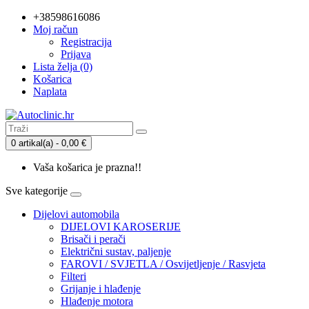
+38598616086
Moj račun
Registracija
Prijava
Lista želja (0)
Košarica
Naplata
0 artikal(a) - 0,00 €
Vaša košarica je prazna!!
Sve kategorije
Dijelovi automobila
DIJELOVI KAROSERIJE
Brisači i perači
Električni sustav, paljenje
FAROVI / SVJETLA / Osvijetljenje / Rasvjeta
Filteri
Grijanje i hlađenje
Hlađenje motora