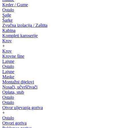
Keder / Gume
Ostalo
Sajle
Šarke
Zvučna izolacija / Zaštita
Kabina
Kompleti karoserije
Krov
+
Krov
Krovne šine
Lajsne
Ostalo
Lajsne
Maske
Montažni dijelovi
Nosači, učvrščivači
Oplata, stub
Ostalo
Ostalo
Otvor uljevanja goriva
+
Ostalo
Otvori goriva