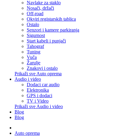
Navlake za staklo
Nosači, držači
Off-road
Okviri registarskih tablica
Ostalo
Senzori i kamere parkiranja
Sigurnost
Start kabeli i punjači
Tahograf
Tuning
Vuča
Žarulje
Znakovi i ostalo
Prikaži sve Auto oprema
Audio i video
Dodaci car audio
Elektronika
GPS i dodaci
TV i Video
Prikaži sve Audio i video
Blog
Blog
Auto oprema