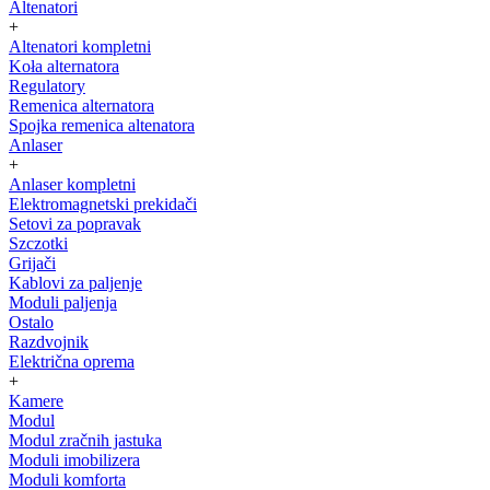
Altenatori
+
Altenatori kompletni
Koła alternatora
Regulatory
Remenica alternatora
Spojka remenica altenatora
Anlaser
+
Anlaser kompletni
Elektromagnetski prekidači
Setovi za popravak
Szczotki
Grijači
Kablovi za paljenje
Moduli paljenja
Ostalo
Razdvojnik
Električna oprema
+
Kamere
Modul
Modul zračnih jastuka
Moduli imobilizera
Moduli komforta