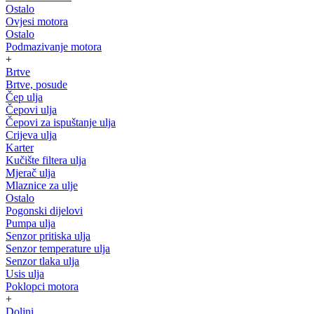
Ostalo
Ovjesi motora
Ostalo
Podmazivanje motora
+
Brtve
Brtve, posude
Čep ulja
Čepovi ulja
Čepovi za ispuštanje ulja
Crijeva ulja
Karter
Kučište filtera ulja
Mjerač ulja
Mlaznice za ulje
Ostalo
Pogonski dijelovi
Pumpa ulja
Senzor pritiska ulja
Senzor temperature ulja
Senzor tlaka ulja
Usis ulja
Poklopci motora
+
Doljni