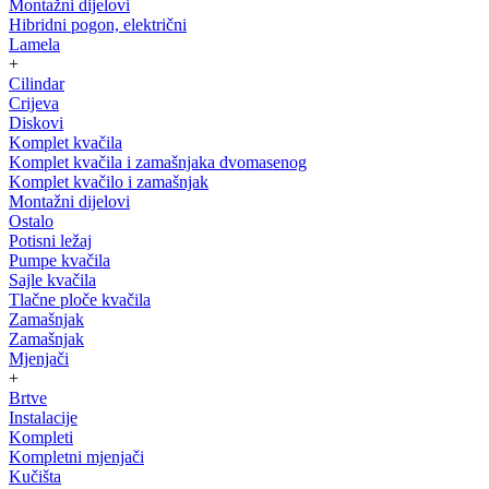
Montažni dijelovi
Hibridni pogon, električni
Lamela
+
Cilindar
Crijeva
Diskovi
Komplet kvačila
Komplet kvačila i zamašnjaka dvomasenog
Komplet kvačilo i zamašnjak
Montažni dijelovi
Ostalo
Potisni ležaj
Pumpe kvačila
Sajle kvačila
Tlačne ploče kvačila
Zamašnjak
Zamašnjak
Mjenjači
+
Brtve
Instalacije
Kompleti
Kompletni mjenjači
Kučišta