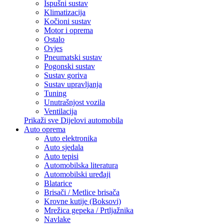
Ispušni sustav
Klimatizacija
Kočioni sustav
Motor i oprema
Ostalo
Ovjes
Pneumatski sustav
Pogonski sustav
Sustav goriva
Sustav upravljanja
Tuning
Unutrašnjost vozila
Ventilacija
Prikaži sve Dijelovi automobila
Auto oprema
Auto elektronika
Auto sjedala
Auto tepisi
Automobilska literatura
Automobilski uređaji
Blatarice
Brisači / Metlice brisača
Krovne kutije (Boksovi)
Mrežica gepeka / Prtljažnika
Navlake