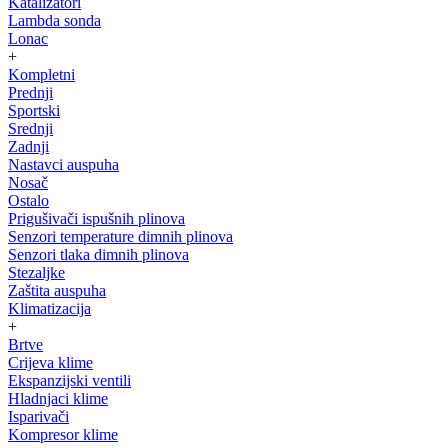
Katalizatori
Lambda sonda
Lonac
+
Kompletni
Prednji
Sportski
Srednji
Zadnji
Nastavci auspuha
Nosač
Ostalo
Prigušivači ispušnih plinova
Senzori temperature dimnih plinova
Senzori tlaka dimnih plinova
Stezaljke
Zaštita auspuha
Klimatizacija
+
Brtve
Crijeva klime
Ekspanzijski ventili
Hladnjaci klime
Isparivači
Kompresor klime