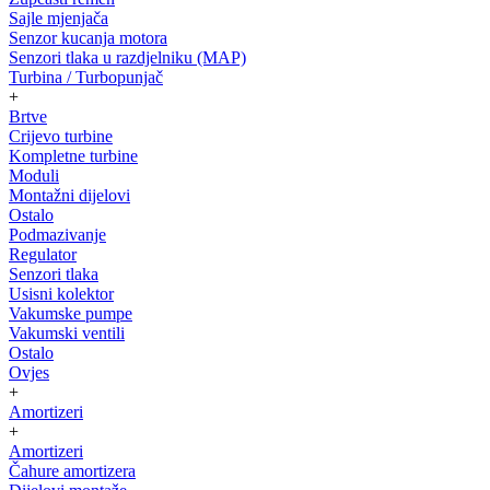
Sajle mjenjača
Senzor kucanja motora
Senzori tlaka u razdjelniku (MAP)
Turbina / Turbopunjač
+
Brtve
Crijevo turbine
Kompletne turbine
Moduli
Montažni dijelovi
Ostalo
Podmazivanje
Regulator
Senzori tlaka
Usisni kolektor
Vakumske pumpe
Vakumski ventili
Ostalo
Ovjes
+
Amortizeri
+
Amortizeri
Čahure amortizera