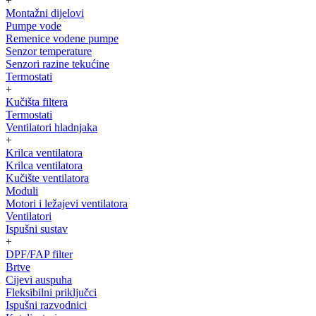
+
Montažni dijelovi
Pumpe vode
Remenice vodene pumpe
Senzor temperature
Senzori razine tekućine
Termostati
+
Kučišta filtera
Termostati
Ventilatori hladnjaka
+
Krilca ventilatora
Krilca ventilatora
Kučište ventilatora
Moduli
Motori i ležajevi ventilatora
Ventilatori
Ispušni sustav
+
DPF/FAP filter
Brtve
Cijevi auspuha
Fleksibilni priključci
Ispušni razvodnici