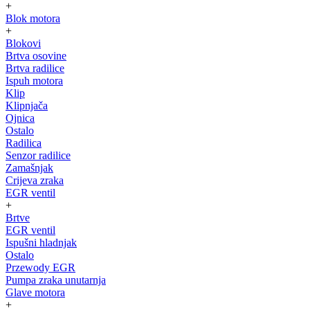
+
Blok motora
+
Blokovi
Brtva osovine
Brtva radilice
Ispuh motora
Klip
Klipnjača
Ojnica
Ostalo
Radilica
Senzor radilice
Zamašnjak
Crijeva zraka
EGR ventil
+
Brtve
EGR ventil
Ispušni hladnjak
Ostalo
Przewody EGR
Pumpa zraka unutarnja
Glave motora
+