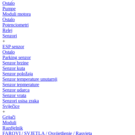
Ostalo
Pumpe
Moduli motora
Ostalo
Potenciometri
Relej
Senzori
+
ESP senzor
Ostalo
Parking senzor
Senzor brzine
Senzor kuta
Senzor položaja
Senzor temperature unutarnji
Senzor tepmerature
Senzor udarca
Senzor vrata
Senzori usisa zraka
Sviječice
+
Grijači
Moduli
Razdjelnik
FAROVI / SVJETLA / Osvijetljenje / Rasvjeta