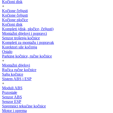
Kočioni disk
+
Kočione čeljusti
Kočione čeljusti
Kočione pločice
Kočioni disk
Kompleti (disk, pločice, čeljusti)
Montažni dijelovi i popravci
Senzor trošenja kočnice
Kompleti za montažu i popravak
Korektori sile kočenja
Ostalo
Parking kočnice, ručne kočnice
+
Montažni dijelovi
Ručica ručne kočnice
Salja kočnice
Sistem ABS i ESP
+
Moduli ABS
Pozostałe
Senzor ABS
Senzor ESP
Spremnici tekućine kočnice
Motor i oprema