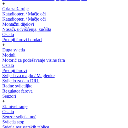
+
Grla za žarulje
Katadiopteri / Mačje oči
Katadiopteri / Mačje oči
Montažni dijelovi
Nosači, učvršćenja, kućišta
Ostalo
Prednji farovi i dodaci
+
Duga svjetla
Moduli
Motorić za podešavanje visine fara
Ostalo
Prednji farovi
Svijetla za maglu / Maglenke
Svijetlo za dan DRL
Radne svijetiljke
Regulator farova
Senzori
+
El. niveliranje
Ostalo
Senzor svijetla noć
Svijetla stop
Svjetla registarskih tablica