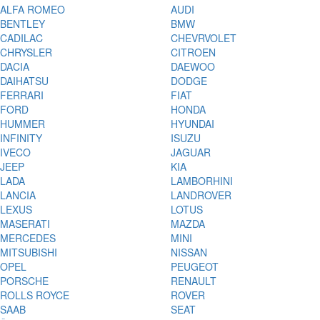
ALFA ROMEO
AUDI
BENTLEY
BMW
CADILAC
CHEVRVOLET
CHRYSLER
CITROEN
DACIA
DAEWOO
DAIHATSU
DODGE
FERRARI
FIAT
FORD
HONDA
HUMMER
HYUNDAI
INFINITY
ISUZU
IVECO
JAGUAR
JEEP
KIA
LADA
LAMBORHINI
LANCIA
LANDROVER
LEXUS
LOTUS
MASERATI
MAZDA
MERCEDES
MINI
MITSUBISHI
NISSAN
OPEL
PEUGEOT
PORSCHE
RENAULT
ROLLS ROYCE
ROVER
SAAB
SEAT