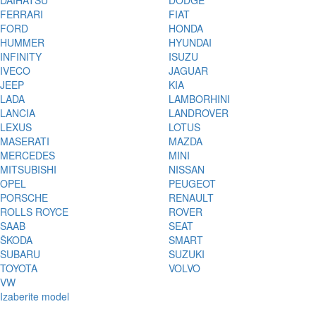
DAIHATSU
DODGE
FERRARI
FIAT
FORD
HONDA
HUMMER
HYUNDAI
INFINITY
ISUZU
IVECO
JAGUAR
JEEP
KIA
LADA
LAMBORHINI
LANCIA
LANDROVER
LEXUS
LOTUS
MASERATI
MAZDA
MERCEDES
MINI
MITSUBISHI
NISSAN
OPEL
PEUGEOT
PORSCHE
RENAULT
ROLLS ROYCE
ROVER
SAAB
SEAT
ŠKODA
SMART
SUBARU
SUZUKI
TOYOTA
VOLVO
VW
Izaberite model