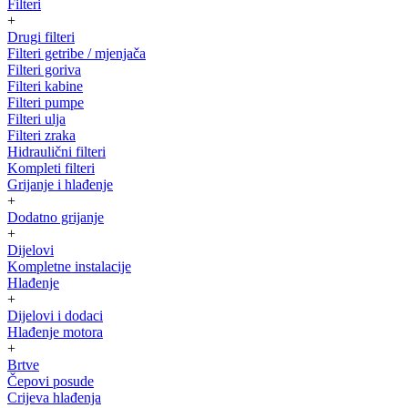
Filteri
+
Drugi filteri
Filteri getribe / mjenjača
Filteri goriva
Filteri kabine
Filteri pumpe
Filteri ulja
Filteri zraka
Hidraulični filteri
Kompleti filteri
Grijanje i hlađenje
+
Dodatno grijanje
+
Dijelovi
Kompletne instalacije
Hlađenje
+
Dijelovi i dodaci
Hlađenje motora
+
Brtve
Čepovi posude
Crijeva hlađenja