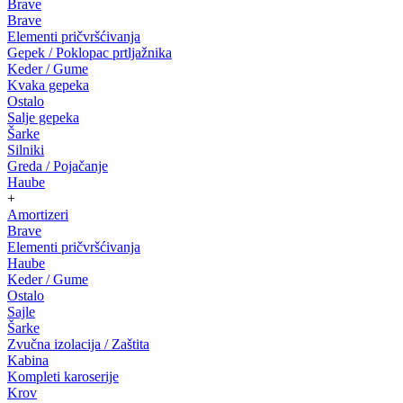
Brave
Brave
Elementi pričvršćivanja
Gepek / Poklopac prtljažnika
Keder / Gume
Kvaka gepeka
Ostalo
Salje gepeka
Šarke
Silniki
Greda / Pojačanje
Haube
+
Amortizeri
Brave
Elementi pričvršćivanja
Haube
Keder / Gume
Ostalo
Sajle
Šarke
Zvučna izolacija / Zaštita
Kabina
Kompleti karoserije
Krov