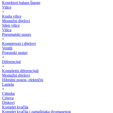
Konektori balans štange
Vilice
+
Kugla vilice
Montažni dijelovi
Silen vilice
Vilica
Pneumatski sustav
+
Kompresori i dijelovi
Ventili
Pogonski sustav
+
Diferencijal
+
Kompletni diferencijali
Montažni dijelovi
Hibridni pogon, električni
Lamela
+
Cilindar
Crijeva
Diskovi
Komplet kvačila
Komplet kvačila i zamašnjaka dvomasenog