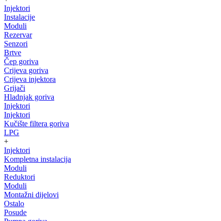
Injektori
Instalacije
Moduli
Rezervar
Senzori
Brtve
Čep goriva
Crijeva goriva
Crijeva injektora
Grijači
Hladnjak goriva
Injektori
Injektori
Kučište filtera goriva
LPG
+
Injektori
Kompletna instalacija
Moduli
Reduktori
Moduli
Montažni dijelovi
Ostalo
Posude