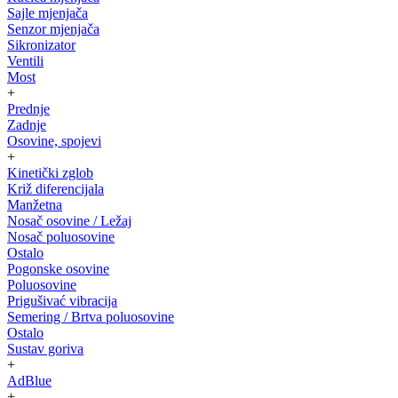
Sajle mjenjača
Senzor mjenjača
Sikronizator
Ventili
Most
+
Prednje
Zadnje
Osovine, spojevi
+
Kinetički zglob
Križ diferencijala
Manžetna
Nosač osovine / Ležaj
Nosač poluosovine
Ostalo
Pogonske osovine
Poluosovine
Prigušivać vibracija
Semering / Brtva poluosovine
Ostalo
Sustav goriva
+
AdBlue
+