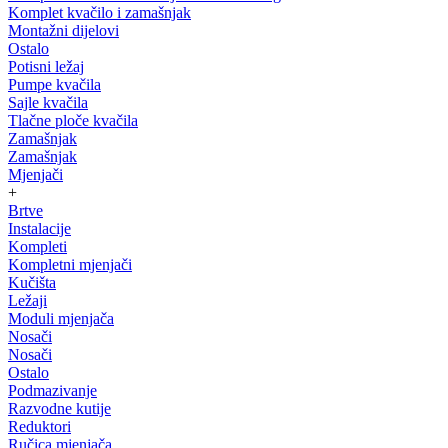
Komplet kvačilo i zamašnjak
Montažni dijelovi
Ostalo
Potisni ležaj
Pumpe kvačila
Sajle kvačila
Tlačne ploče kvačila
Zamašnjak
Zamašnjak
Mjenjači
+
Brtve
Instalacije
Kompleti
Kompletni mjenjači
Kučišta
Ležaji
Moduli mjenjača
Nosači
Nosači
Ostalo
Podmazivanje
Razvodne kutije
Reduktori
Ručica mjenjača