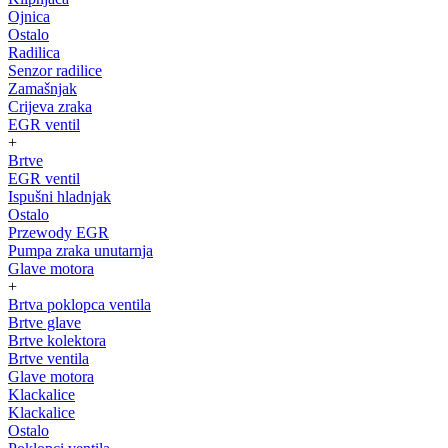
Ojnica
Ostalo
Radilica
Senzor radilice
Zamašnjak
Crijeva zraka
EGR ventil
+
Brtve
EGR ventil
Ispušni hladnjak
Ostalo
Przewody EGR
Pumpa zraka unutarnja
Glave motora
+
Brtva poklopca ventila
Brtve glave
Brtve kolektora
Brtve ventila
Glave motora
Klackalice
Klackalice
Ostalo