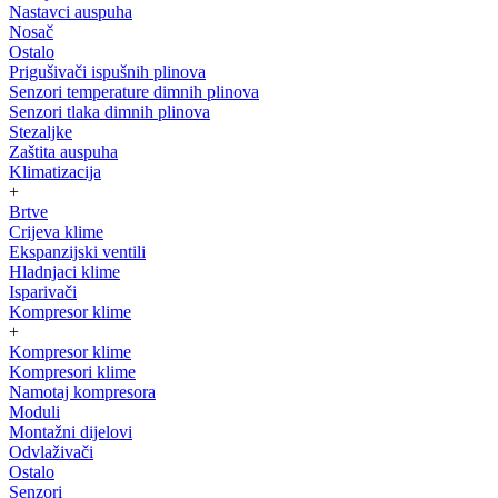
Nastavci auspuha
Nosač
Ostalo
Prigušivači ispušnih plinova
Senzori temperature dimnih plinova
Senzori tlaka dimnih plinova
Stezaljke
Zaštita auspuha
Klimatizacija
+
Brtve
Crijeva klime
Ekspanzijski ventili
Hladnjaci klime
Isparivači
Kompresor klime
+
Kompresor klime
Kompresori klime
Namotaj kompresora
Moduli
Montažni dijelovi
Odvlaživači
Ostalo
Senzori