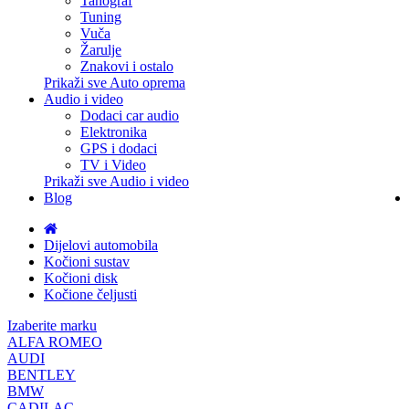
Tahograf
Tuning
Vuča
Žarulje
Znakovi i ostalo
Prikaži sve Auto oprema
Audio i video
Dodaci car audio
Elektronika
GPS i dodaci
TV i Video
Prikaži sve Audio i video
Blog
Dijelovi automobila
Kočioni sustav
Kočioni disk
Kočione čeljusti
Izaberite marku
ALFA ROMEO
AUDI
BENTLEY
BMW
CADILAC