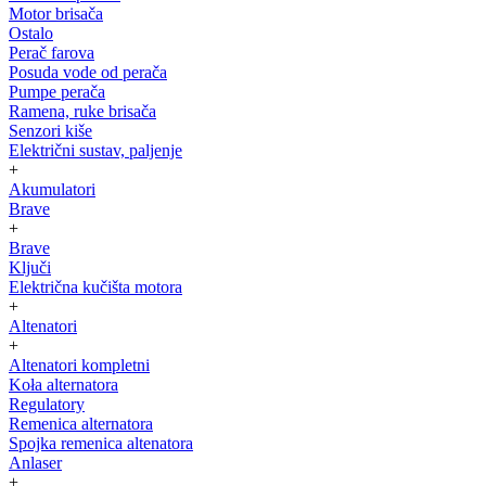
Motor brisača
Ostalo
Perač farova
Posuda vode od perača
Pumpe perača
Ramena, ruke brisača
Senzori kiše
Električni sustav, paljenje
+
Akumulatori
Brave
+
Brave
Ključi
Električna kučišta motora
+
Altenatori
+
Altenatori kompletni
Koła alternatora
Regulatory
Remenica alternatora
Spojka remenica altenatora
Anlaser
+