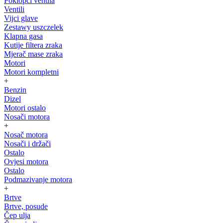
Poklopci ventila
Ventili
Vijci glave
Zestawy uszczelek
Klapna gasa
Kutije filtera zraka
Mjerač mase zraka
Motori
Motori kompletni
+
Benzin
Dizel
Motori ostalo
Nosači motora
+
Nosač motora
Nosači i držači
Ostalo
Ovjesi motora
Ostalo
Podmazivanje motora
+
Brtve
Brtve, posude
Čep ulja