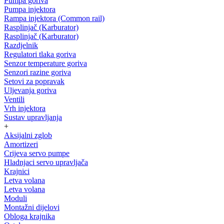
Pumpa goriva
Pumpa injektora
Rampa injektora (Common rail)
Rasplinjač (Karburator)
Rasplinjač (Karburator)
Razdjelnik
Regulatori tlaka goriva
Senzor temperature goriva
Senzori razine goriva
Setovi za popravak
Uljevanja goriva
Ventili
Vrh injektora
Sustav upravljanja
+
Aksijalni zglob
Amortizeri
Crijeva servo pumpe
Hladnjaci servo upravljača
Krajnici
Letva volana
Letva volana
Moduli
Montažni dijelovi
Obloga krajnika