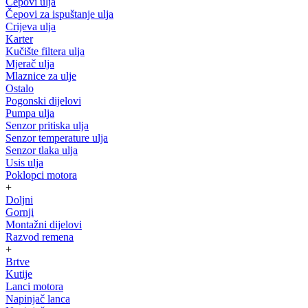
Čepovi ulja
Čepovi za ispuštanje ulja
Crijeva ulja
Karter
Kučište filtera ulja
Mjerač ulja
Mlaznice za ulje
Ostalo
Pogonski dijelovi
Pumpa ulja
Senzor pritiska ulja
Senzor temperature ulja
Senzor tlaka ulja
Usis ulja
Poklopci motora
+
Doljni
Gornji
Montažni dijelovi
Razvod remena
+
Brtve
Kutije
Lanci motora
Napinjač lanca