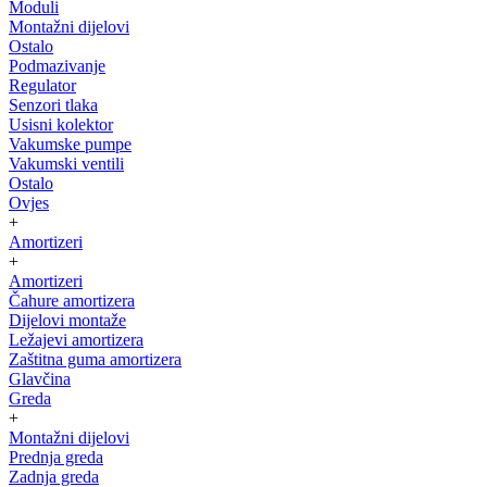
Moduli
Montažni dijelovi
Ostalo
Podmazivanje
Regulator
Senzori tlaka
Usisni kolektor
Vakumske pumpe
Vakumski ventili
Ostalo
Ovjes
+
Amortizeri
+
Amortizeri
Čahure amortizera
Dijelovi montaže
Ležajevi amortizera
Zaštitna guma amortizera
Glavčina
Greda
+
Montažni dijelovi
Prednja greda
Zadnja greda