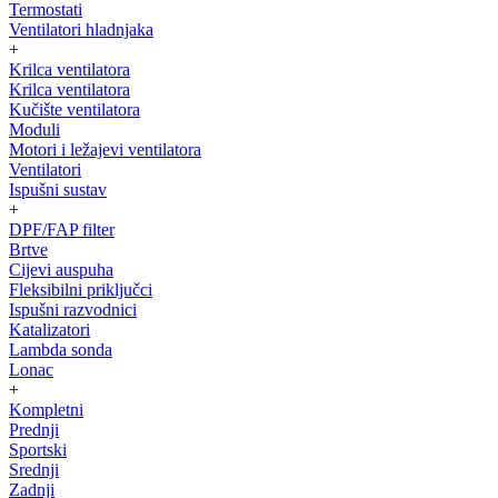
Termostati
Ventilatori hladnjaka
+
Krilca ventilatora
Krilca ventilatora
Kučište ventilatora
Moduli
Motori i ležajevi ventilatora
Ventilatori
Ispušni sustav
+
DPF/FAP filter
Brtve
Cijevi auspuha
Fleksibilni priključci
Ispušni razvodnici
Katalizatori
Lambda sonda
Lonac
+
Kompletni
Prednji
Sportski
Srednji
Zadnji