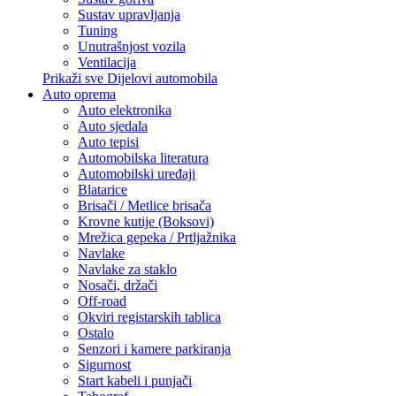
Sustav upravljanja
Tuning
Unutrašnjost vozila
Ventilacija
Prikaži sve Dijelovi automobila
Auto oprema
Auto elektronika
Auto sjedala
Auto tepisi
Automobilska literatura
Automobilski uređaji
Blatarice
Brisači / Metlice brisača
Krovne kutije (Boksovi)
Mrežica gepeka / Prtljažnika
Navlake
Navlake za staklo
Nosači, držači
Off-road
Okviri registarskih tablica
Ostalo
Senzori i kamere parkiranja
Sigurnost
Start kabeli i punjači