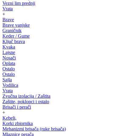
Vezni lim prednji
Vrata
+
Brave
Brave vanjske
Graničnik
Keder / Gume
Ključ brava
Kvaka
Lajsne
Nosači
Oplata
Ostalo
Ostalo
Sajla
Vodilica
Vrata
Zvučna izolacija / Zaštita
Zaštite, poklopci i ostalo
Brisači i perači
+
Kebeli,
Korki zbiornika
Mehanizmi brisača (ruke brisača)
Mlaznice perača