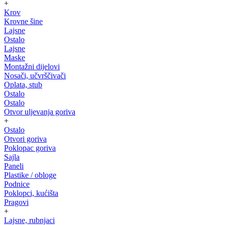
+
Krov
Krovne šine
Lajsne
Ostalo
Lajsne
Maske
Montažni dijelovi
Nosači, učvrščivači
Oplata, stub
Ostalo
Ostalo
Otvor uljevanja goriva
+
Ostalo
Otvori goriva
Poklopac goriva
Sajla
Paneli
Plastike / obloge
Podnice
Poklopci, kućišta
Pragovi
+
Lajsne, rubnjaci