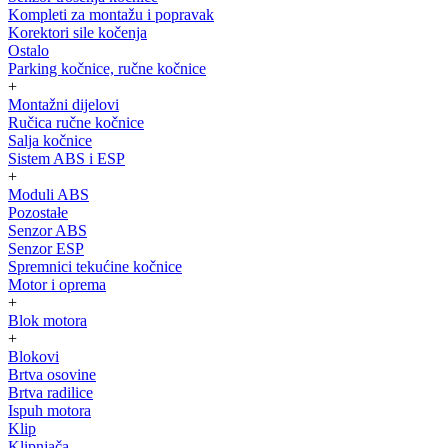
Kompleti za montažu i popravak
Korektori sile kočenja
Ostalo
Parking kočnice, ručne kočnice
+
Montažni dijelovi
Ručica ručne kočnice
Salja kočnice
Sistem ABS i ESP
+
Moduli ABS
Pozostałe
Senzor ABS
Senzor ESP
Spremnici tekućine kočnice
Motor i oprema
+
Blok motora
+
Blokovi
Brtva osovine
Brtva radilice
Ispuh motora
Klip
Klipnjača