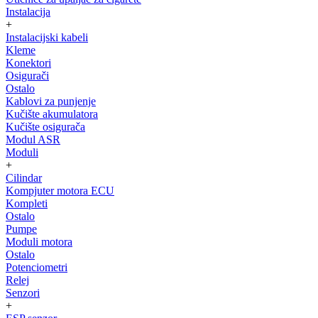
Instalacija
+
Instalacijski kabeli
Kleme
Konektori
Osigurači
Ostalo
Kablovi za punjenje
Kučište akumulatora
Kučište osigurača
Modul ASR
Moduli
+
Cilindar
Kompjuter motora ECU
Kompleti
Ostalo
Pumpe
Moduli motora
Ostalo
Potenciometri
Relej
Senzori
+