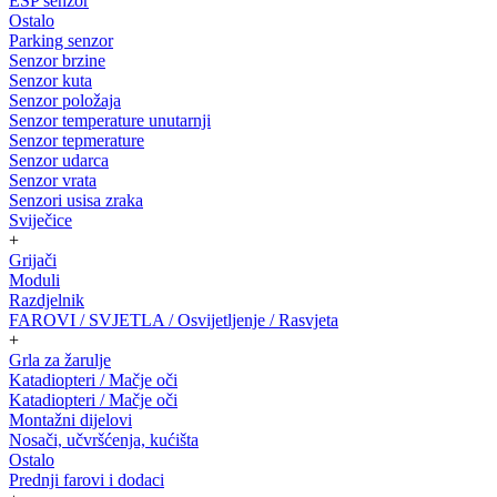
ESP senzor
Ostalo
Parking senzor
Senzor brzine
Senzor kuta
Senzor položaja
Senzor temperature unutarnji
Senzor tepmerature
Senzor udarca
Senzor vrata
Senzori usisa zraka
Sviječice
+
Grijači
Moduli
Razdjelnik
FAROVI / SVJETLA / Osvijetljenje / Rasvjeta
+
Grla za žarulje
Katadiopteri / Mačje oči
Katadiopteri / Mačje oči
Montažni dijelovi
Nosači, učvršćenja, kućišta
Ostalo
Prednji farovi i dodaci