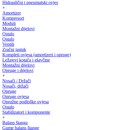
Hidraulični i pneumatski ovjes
+
Amortizer
Kompresori
Moduli
Montažni dijelovi
Ostalo
Ostalo
Ventili
Zračni jastuk
Kompleti ovjesa (amortizeri i opruge)
Ležajevi kotača i glavčine
Montažni dijelovi
Opruge i dijelovi
+
Nosači / Držači
Nosači, držači
Opruge
Opruge ovjesa
Opružne podloške ovjesa
Ostalo
Stabilizatori i komponente
+
Balans štanga
Gume balans štange