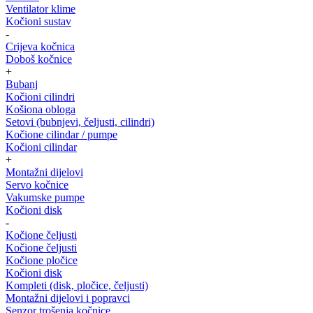
Ventilator klime
Kočioni sustav
-
Crijeva kočnica
Doboš kočnice
+
Bubanj
Kočioni cilindri
Košiona obloga
Setovi (bubnjevi, čeljusti, cilindri)
Kočione cilindar / pumpe
Kočioni cilindar
+
Montažni dijelovi
Servo kočnice
Vakumske pumpe
Kočioni disk
-
Kočione čeljusti
Kočione čeljusti
Kočione pločice
Kočioni disk
Kompleti (disk, pločice, čeljusti)
Montažni dijelovi i popravci
Senzor trošenja kočnice