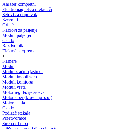
Anlaser kompletni
Elektromagnetski prekidači
Setovi za popravak
Szczotki
Grijači
Kablovi za paljenje
Moduli paljenja
Ostalo
Razdvojnik
Električna oprema
+
Kamere
Modul
Modul zračnih jastuka
Moduli imobilizera
Moduli komforta
Moduli vrata
Motor regulacije siceva
Motor šiber (krovni prozor)
Motor stakla
Ostalo
Podizač stakala
Przetwornice
Sirena / Truba
Utičnice za upaljač za cigarete