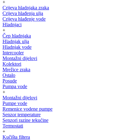
+
Crijeva hladnjaka zraka
Crijeva hlađenja ulja
Crijeva hlađenje vode
Hladnjaci
+
Čep hladnjaka
Hladnjak ulja
Hladnjak vode
Intercooler
Montažni dijelovi
Kolektori
Mrežice zraka
Ostalo
Posude
Pumpa vode
+
Montažni dijelovi
Pumpe vode
Remenice vodene pumpe
Senzor temperature
Senzori razine tekućine
Termostati
+
Kučišta filtera