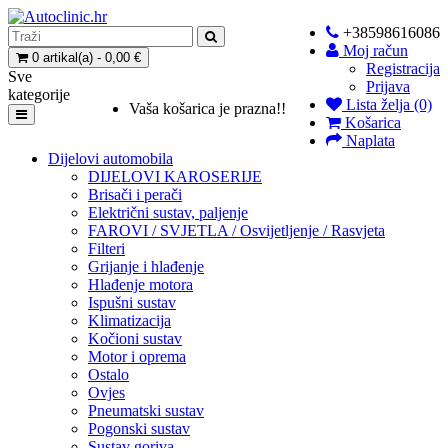
+38598616086
Moj račun
0 artikal(a) - 0,00 €
Registracija
Sve
Prijava
kategorije
Lista želja (0)
Vaša košarica je prazna!!
Košarica
Naplata
Dijelovi automobila
DIJELOVI KAROSERIJE
Brisači i perači
Električni sustav, paljenje
FAROVI / SVJETLA / Osvijetljenje / Rasvjeta
Filteri
Grijanje i hlađenje
Hlađenje motora
Ispušni sustav
Klimatizacija
Kočioni sustav
Motor i oprema
Ostalo
Ovjes
Pneumatski sustav
Pogonski sustav
Sustav goriva