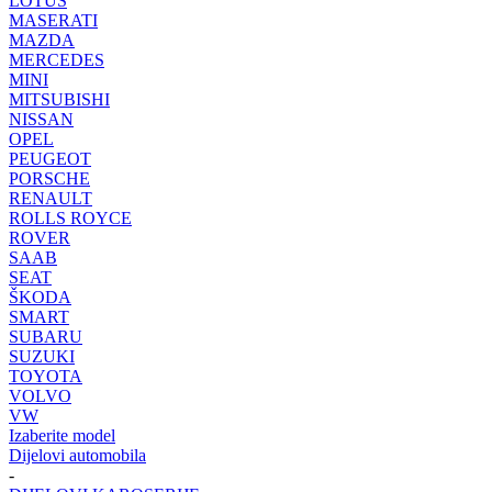
LOTUS
MASERATI
MAZDA
MERCEDES
MINI
MITSUBISHI
NISSAN
OPEL
PEUGEOT
PORSCHE
RENAULT
ROLLS ROYCE
ROVER
SAAB
SEAT
ŠKODA
SMART
SUBARU
SUZUKI
TOYOTA
VOLVO
VW
Izaberite model
Dijelovi automobila
-