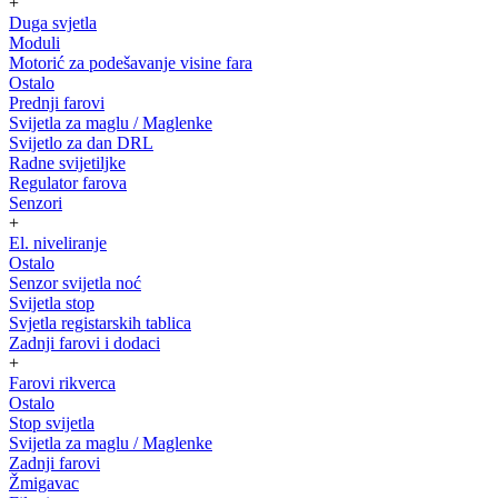
+
Duga svjetla
Moduli
Motorić za podešavanje visine fara
Ostalo
Prednji farovi
Svijetla za maglu / Maglenke
Svijetlo za dan DRL
Radne svijetiljke
Regulator farova
Senzori
+
El. niveliranje
Ostalo
Senzor svijetla noć
Svijetla stop
Svjetla registarskih tablica
Zadnji farovi i dodaci
+
Farovi rikverca
Ostalo
Stop svijetla
Svijetla za maglu / Maglenke
Zadnji farovi
Žmigavac