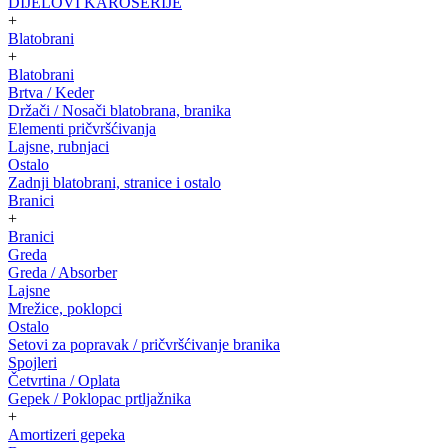
DIJELOVI KAROSERIJE
+
Blatobrani
+
Blatobrani
Brtva / Keder
Držači / Nosači blatobrana, branika
Elementi pričvršćivanja
Lajsne, rubnjaci
Ostalo
Zadnji blatobrani, stranice i ostalo
Branici
+
Branici
Greda
Greda / Absorber
Lajsne
Mrežice, poklopci
Ostalo
Setovi za popravak / pričvršćivanje branika
Spojleri
Četvrtina / Oplata
Gepek / Poklopac prtljažnika
+
Amortizeri gepeka