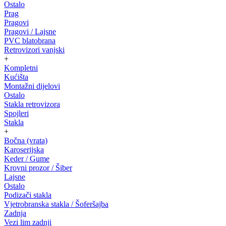
Ostalo
Prag
Pragovi
Pragovi / Lajsne
PVC blatobrana
Retrovizori vanjski
+
Kompletni
Kućišta
Montažni dijelovi
Ostalo
Stakla retrovizora
Spojleri
Stakla
+
Bočna (vrata)
Karoserijska
Keder / Gume
Krovni prozor / Šiber
Lajsne
Ostalo
Podizači stakla
Vjetrobranska stakla / Šoferšajba
Zadnja
Vezi lim zadnji